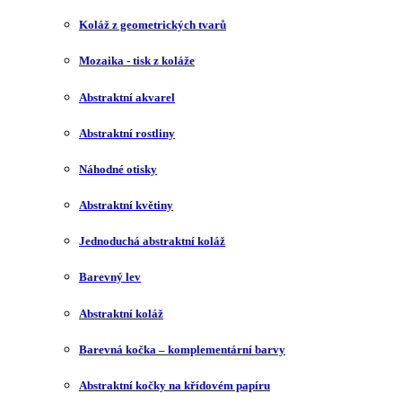
Koláž z geometrických tvarů
Mozaika - tisk z koláže
Abstraktní akvarel
Abstraktní rostliny
Náhodné otisky
Abstraktní květiny
Jednoduchá abstraktní koláž
Barevný lev
Abstraktní koláž
Barevná kočka – komplementární barvy
Abstraktní kočky na křídovém papíru