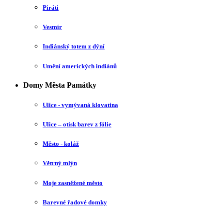
Piráti
Vesmír
Indiánský totem z dýní
Umění amerických indiánů
Domy Města Památky
Ulice - vymývaná klovatina
Ulice – otisk barev z fólie
Město - koláž
Větrný mlýn
Moje zasněžené město
Barevné řadové domky