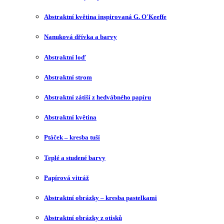
Abstraktní květina inspirovaná G. O′Keeffe
Nanuková dřívka a barvy
Abstraktní loď
Abstraktní strom
Abstraktní zátiší z hedvábného papíru
Abstraktní květina
Ptáček – kresba tuší
Teplé a studené barvy
Papírová vitráž
Abstraktní obrázky – kresba pastelkami
Abstraktní obrázky z otisků