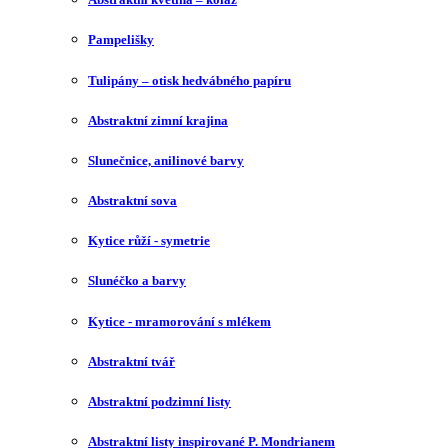
Pampelišky
Tulipány – otisk hedvábného papíru
Abstraktní zimní krajina
Slunečnice, anilinové barvy
Abstraktní sova
Kytice růží - symetrie
Slunéčko a barvy
Kytice - mramorování s mlékem
Abstraktní tvář
Abstraktní podzimní listy
Abstraktní listy inspirované P. Mondrianem