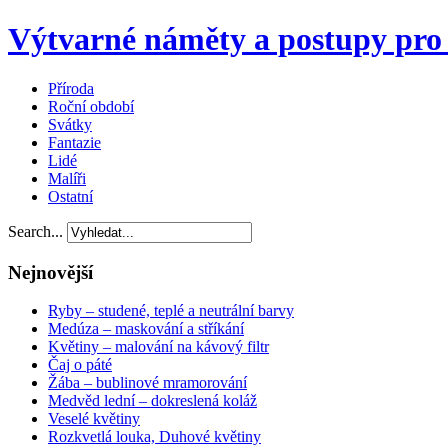
Výtvarné náměty a postupy pro 
Příroda
Roční období
Svátky
Fantazie
Lidé
Malíři
Ostatní
Search...
Nejnovější
Ryby – studené, teplé a neutrální barvy
Medúza – maskování a stříkání
Květiny – malování na kávový filtr
Čaj o páté
Žába – bublinové mramorování
Medvěd lední – dokreslená koláž
Veselé květiny
Rozkvetlá louka, Duhové květiny