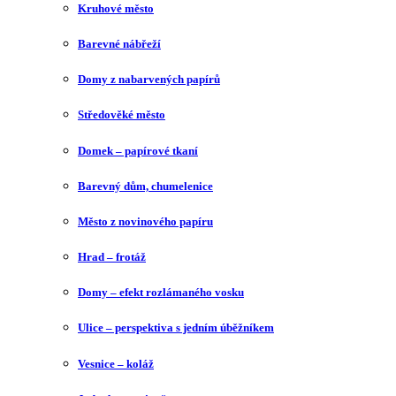
Kruhové město
Barevné nábřeží
Domy z nabarvených papírů
Středověké město
Domek – papírové tkaní
Barevný dům, chumelenice
Město z novinového papíru
Hrad – frotáž
Domy – efekt rozlámaného vosku
Ulice – perspektiva s jedním úběžníkem
Vesnice – koláž