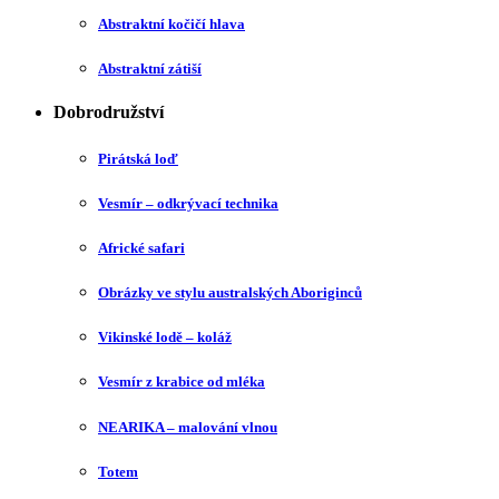
Abstraktní kočičí hlava
Abstraktní zátiší
Dobrodružství
Pirátská loď
Vesmír – odkrývací technika
Africké safari
Obrázky ve stylu australských Aboriginců
Vikinské lodě – koláž
Vesmír z krabice od mléka
NEARIKA – malování vlnou
Totem