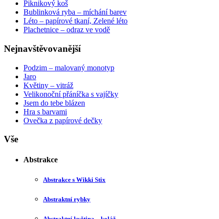
Piknikový koš
Bublinková ryba – míchání barev
Léto – papírové tkaní, Zelené léto
Plachetnice – odraz ve vodě
Nejnavštěvovanější
Podzim – malovaný monotyp
Jaro
Květiny – vitráž
Velikonoční přáníčka s vajíčky
Jsem do tebe blázen
Hra s barvami
Ovečka z papírové dečky
Vše
Abstrakce
Abstrakce s Wikki Stix
Abstraktní rybky
Abstraktní květina – koláž