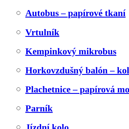
Autobus – papírové tkaní
Vrtulník
Kempinkový mikrobus
Horkovzdušný balón – ko
Plachetnice – papírová m
Parník
Jízdní kolo