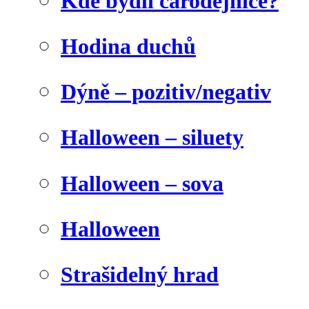
Kde bydlí čarodějnice?
Hodina duchů
Dýně – pozitiv/negativ
Halloween – siluety
Halloween – sova
Halloween
Strašidelný hrad