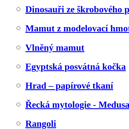
Dinosauři ze škrobového 
Mamut z modelovací hmo
Vlněný mamut
Egyptská posvátná kočka
Hrad – papírové tkaní
Řecká mytologie - Medus
Rangoli