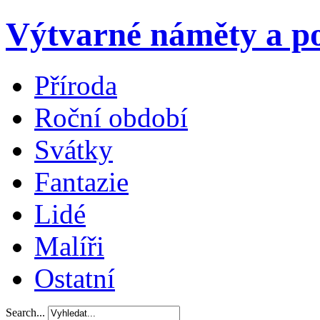
Výtvarné náměty a po
Příroda
Roční období
Svátky
Fantazie
Lidé
Malíři
Ostatní
Search...