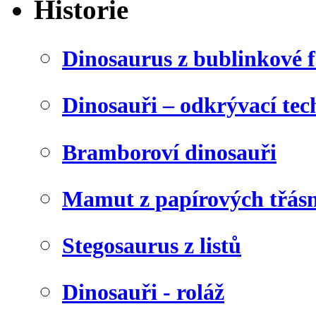
Historie
Dinosaurus z bublinkové f
Dinosauři – odkrývací tec
Bramboroví dinosauři
Mamut z papírových třásn
Stegosaurus z listů
Dinosauři - roláž