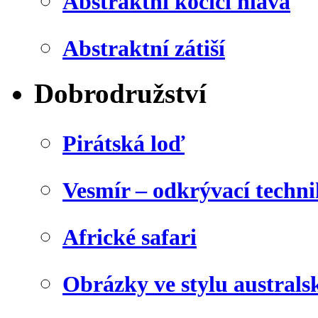
Abstraktní kočičí hlava
Abstraktní zátiší
Dobrodružství
Pirátská loď
Vesmír – odkrývací techn
Africké safari
Obrázky ve stylu australs