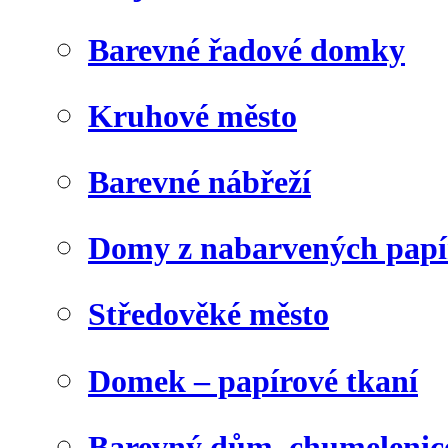
Barevné řadové domky
Kruhové město
Barevné nábřeží
Domy z nabarvených papí
Středověké město
Domek – papírové tkaní
Barevný dům, chumelenic