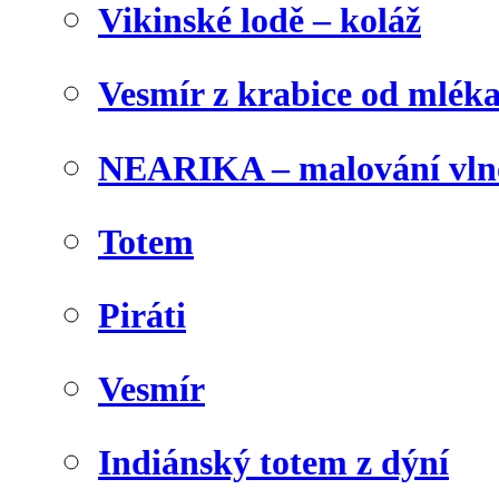
Vikinské lodě – koláž
Vesmír z krabice od mlék
NEARIKA – malování vln
Totem
Piráti
Vesmír
Indiánský totem z dýní