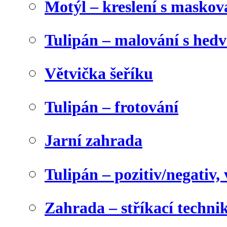
Motýl – kreslení s maskov
Tulipán – malování s he
Větvička šeříku
Tulipán – frotování
Jarní zahrada
Tulipán – pozitiv/negativ,
Zahrada – stříkací techni