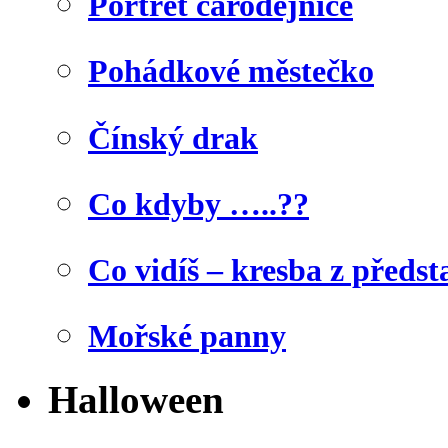
Portrét čarodějnice
Pohádkové městečko
Čínský drak
Co kdyby …..??
Co vidíš – kresba z předst
Mořské panny
Halloween