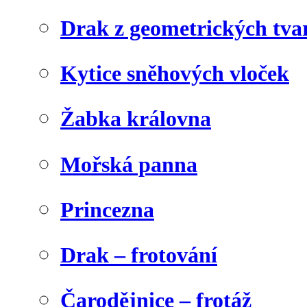
Drak z geometrických tva
Kytice sněhových vloček
Žabka královna
Mořská panna
Princezna
Drak – frotování
Čarodějnice – frotáž