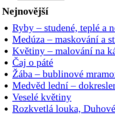
Nejnovější
Ryby – studené, teplé a n
Medúza – maskování a st
Květiny – malování na ká
Čaj o páté
Žába – bublinové mramo
Medvěd lední – dokresle
Veselé květiny
Rozkvetlá louka, Duhové