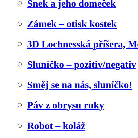
Šnek a jeho domeček
Zámek – otisk kostek
3D Lochnesská příšera, M
Sluníčko – pozitiv/negativ
Směj se na nás, sluníčko!
Páv z obrysu ruky
Robot – koláž