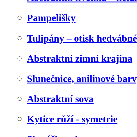
Pampelišky
Tulipány – otisk hedvábn
Abstraktní zimní krajina
Slunečnice, anilinové bar
Abstraktní sova
Kytice růží - symetrie