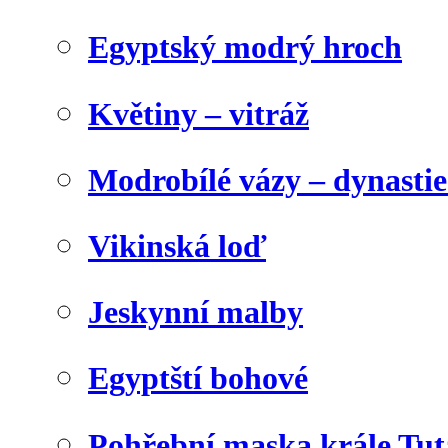
Egyptský modrý hroch
Květiny – vitráž
Modrobílé vázy – dynasti
Vikinská loď
Jeskynní malby
Egyptští bohové
Pohřební maska krále Tu