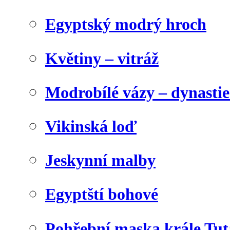
Egyptský modrý hroch
Květiny – vitráž
Modrobílé vázy – dynasti
Vikinská loď
Jeskynní malby
Egyptští bohové
Pohřební maska krále Tu