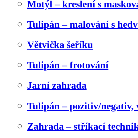
Motýl – kreslení s maskov
Tulipán – malování s he
Větvička šeříku
Tulipán – frotování
Jarní zahrada
Tulipán – pozitiv/negativ,
Zahrada – stříkací techni