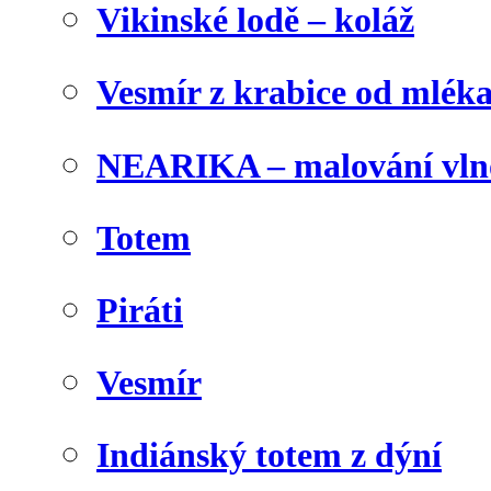
Vikinské lodě – koláž
Vesmír z krabice od mlék
NEARIKA – malování vln
Totem
Piráti
Vesmír
Indiánský totem z dýní