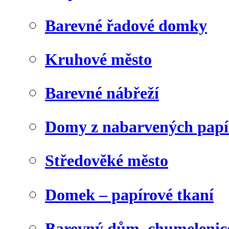
Barevné řadové domky
Kruhové město
Barevné nábřeží
Domy z nabarvených papí
Středověké město
Domek – papírové tkaní
Barevný dům, chumelenic