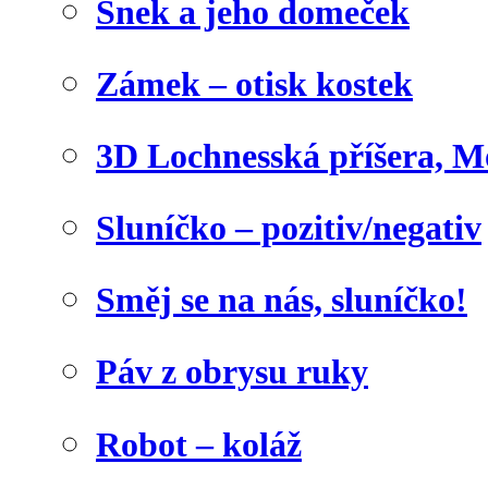
Šnek a jeho domeček
Zámek – otisk kostek
3D Lochnesská příšera, M
Sluníčko – pozitiv/negativ
Směj se na nás, sluníčko!
Páv z obrysu ruky
Robot – koláž