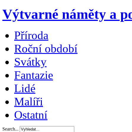
Výtvarné náměty a po
Příroda
Roční období
Svátky
Fantazie
Lidé
Malíři
Ostatní
Search...