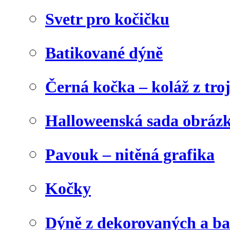
Svetr pro kočičku
Batikované dýně
Černá kočka – koláž z tro
Halloweenská sada obráz
Pavouk – nitěná grafika
Kočky
Dýně z dekorovaných a b