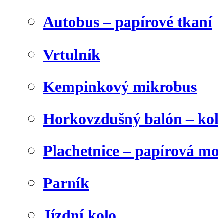
Autobus – papírové tkaní
Vrtulník
Kempinkový mikrobus
Horkovzdušný balón – ko
Plachetnice – papírová m
Parník
Jízdní kolo