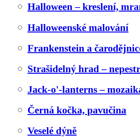
Halloween – kreslení, mr
Halloweenské malování
Frankenstein a čarodějnice
Strašidelný hrad – nepest
Jack-o'-lanterns – mozaik
Černá kočka, pavučina
Veselé dýně