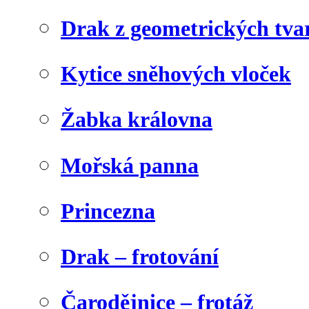
Drak z geometrických tva
Kytice sněhových vloček
Žabka královna
Mořská panna
Princezna
Drak – frotování
Čarodějnice – frotáž