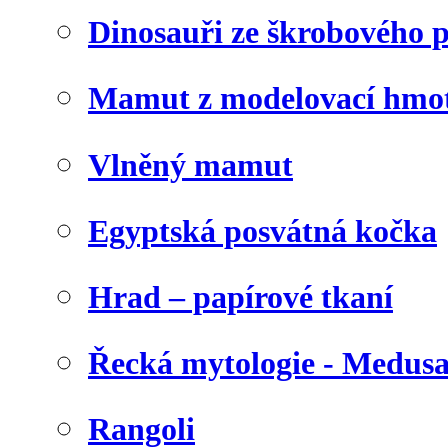
Dinosauři ze škrobového 
Mamut z modelovací hmo
Vlněný mamut
Egyptská posvátná kočka
Hrad – papírové tkaní
Řecká mytologie - Medus
Rangoli