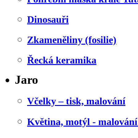
Dinosauři
Zkameněliny (fosilie)
Řecká keramika
Jaro
Včelky – tisk, malování
Květina, motýl - malován