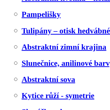
Pampelišky
Tulipány – otisk hedvábn
Abstraktní zimní krajina
Slunečnice, anilinové bar
Abstraktní sova
Kytice růží - symetrie