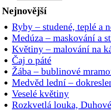
Nejnovější
Ryby – studené, teplé a n
Medúza – maskování a st
Květiny – malování na ká
Čaj o páté
Žába – bublinové mramo
Medvěd lední – dokresle
Veselé květiny
Rozkvetlá louka, Duhové