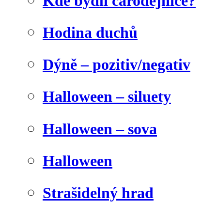
Kde bydlí čarodějnice?
Hodina duchů
Dýně – pozitiv/negativ
Halloween – siluety
Halloween – sova
Halloween
Strašidelný hrad