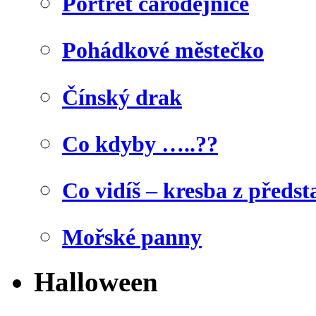
Portrét čarodějnice
Pohádkové městečko
Čínský drak
Co kdyby …..??
Co vidíš – kresba z předst
Mořské panny
Halloween