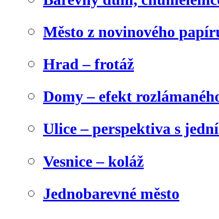
Město z novinového papír
Hrad – frotáž
Domy – efekt rozlámanéh
Ulice – perspektiva s jed
Vesnice – koláž
Jednobarevné město