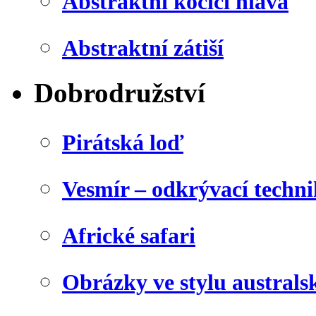
Abstraktní kočičí hlava
Abstraktní zátiší
Dobrodružství
Pirátská loď
Vesmír – odkrývací techn
Africké safari
Obrázky ve stylu australs