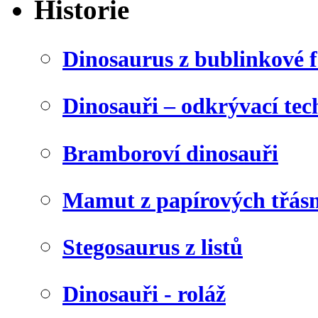
Historie
Dinosaurus z bublinkové f
Dinosauři – odkrývací tec
Bramboroví dinosauři
Mamut z papírových třásn
Stegosaurus z listů
Dinosauři - roláž