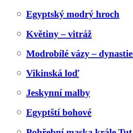
Egyptský modrý hroch
Květiny – vitráž
Modrobílé vázy – dynasti
Vikinská loď
Jeskynní malby
Egyptští bohové
Pohřební maska krále Tu