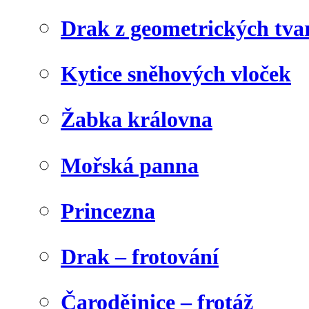
Drak z geometrických tva
Kytice sněhových vloček
Žabka královna
Mořská panna
Princezna
Drak – frotování
Čarodějnice – frotáž