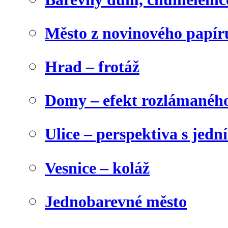
Město z novinového papír
Hrad – frotáž
Domy – efekt rozlámanéh
Ulice – perspektiva s jed
Vesnice – koláž
Jednobarevné město