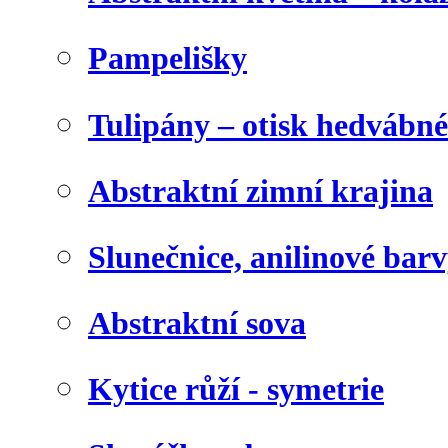
Pampelišky
Tulipány – otisk hedvábn
Abstraktní zimní krajina
Slunečnice, anilinové bar
Abstraktní sova
Kytice růží - symetrie