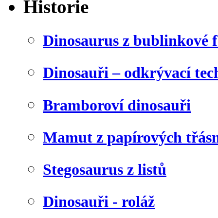
Historie
Dinosaurus z bublinkové f
Dinosauři – odkrývací tec
Bramboroví dinosauři
Mamut z papírových třásn
Stegosaurus z listů
Dinosauři - roláž