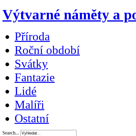
Výtvarné náměty a po
Příroda
Roční období
Svátky
Fantazie
Lidé
Malíři
Ostatní
Search...