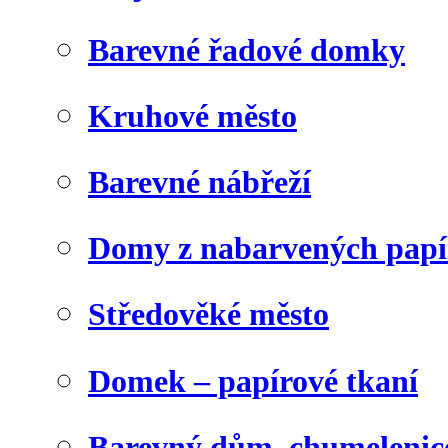
Barevné řadové domky
Kruhové město
Barevné nábřeží
Domy z nabarvených papí
Středověké město
Domek – papírové tkaní
Barevný dům, chumelenic