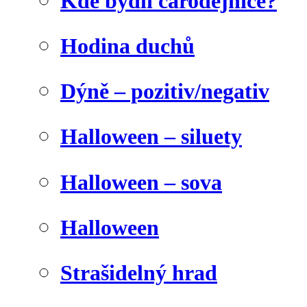
Kde bydlí čarodějnice?
Hodina duchů
Dýně – pozitiv/negativ
Halloween – siluety
Halloween – sova
Halloween
Strašidelný hrad