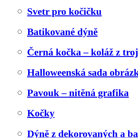
Svetr pro kočičku
Batikované dýně
Černá kočka – koláž z tro
Halloweenská sada obráz
Pavouk – nitěná grafika
Kočky
Dýně z dekorovaných a b