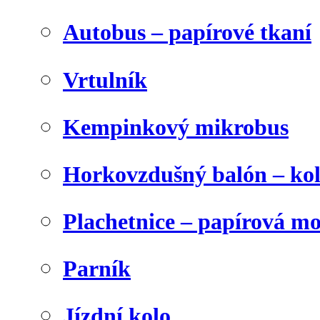
Autobus – papírové tkaní
Vrtulník
Kempinkový mikrobus
Horkovzdušný balón – ko
Plachetnice – papírová m
Parník
Jízdní kolo