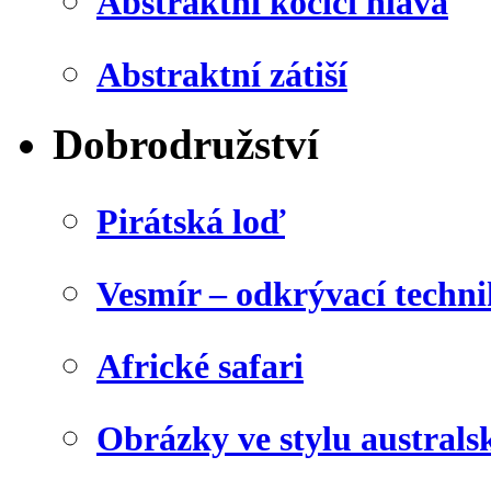
Abstraktní kočičí hlava
Abstraktní zátiší
Dobrodružství
Pirátská loď
Vesmír – odkrývací techn
Africké safari
Obrázky ve stylu australs