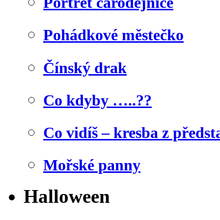
Portrét čarodějnice
Pohádkové městečko
Čínský drak
Co kdyby …..??
Co vidíš – kresba z předst
Mořské panny
Halloween