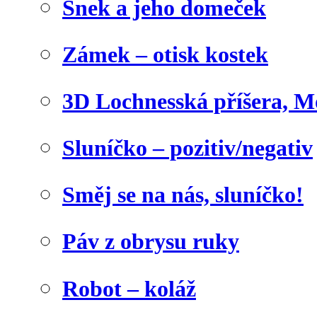
Šnek a jeho domeček
Zámek – otisk kostek
3D Lochnesská příšera, M
Sluníčko – pozitiv/negativ
Směj se na nás, sluníčko!
Páv z obrysu ruky
Robot – koláž