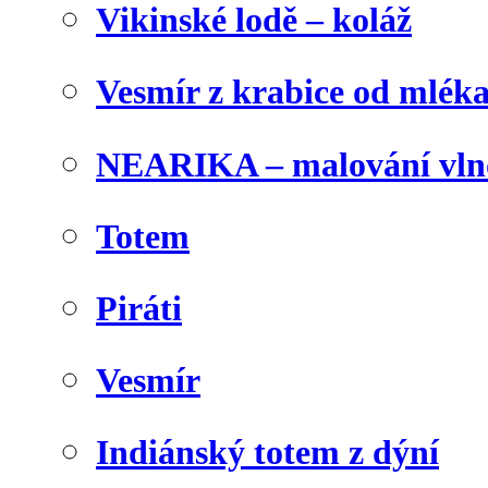
Vikinské lodě – koláž
Vesmír z krabice od mlék
NEARIKA – malování vln
Totem
Piráti
Vesmír
Indiánský totem z dýní