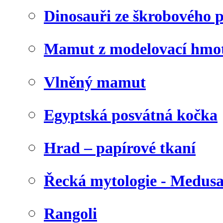
Dinosauři ze škrobového 
Mamut z modelovací hmo
Vlněný mamut
Egyptská posvátná kočka
Hrad – papírové tkaní
Řecká mytologie - Medus
Rangoli