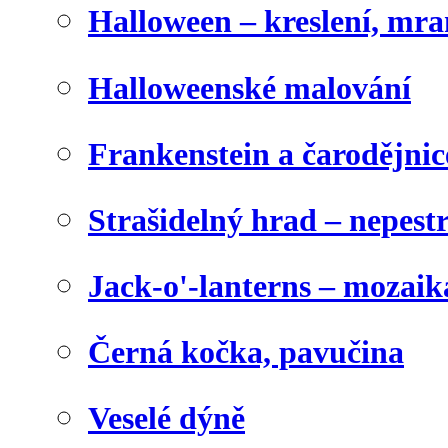
Halloween – kreslení, mr
Halloweenské malování
Frankenstein a čarodějnice
Strašidelný hrad – nepest
Jack-o'-lanterns – mozaik
Černá kočka, pavučina
Veselé dýně