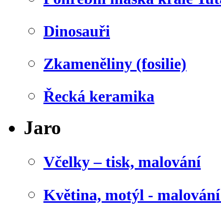
Dinosauři
Zkameněliny (fosilie)
Řecká keramika
Jaro
Včelky – tisk, malování
Květina, motýl - malován