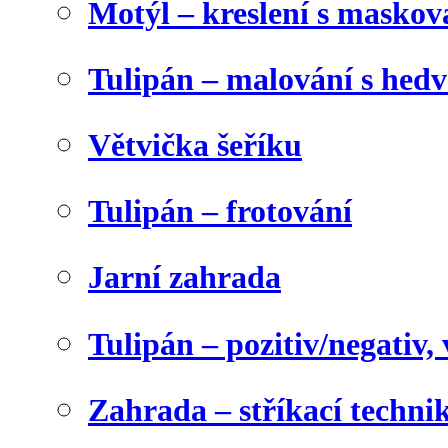
Motýl – kreslení s maskov
Tulipán – malování s he
Větvička šeříku
Tulipán – frotování
Jarní zahrada
Tulipán – pozitiv/negativ,
Zahrada – stříkací techni