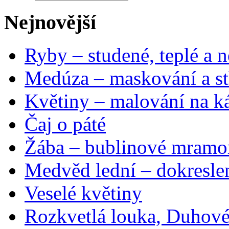
Nejnovější
Ryby – studené, teplé a n
Medúza – maskování a st
Květiny – malování na ká
Čaj o páté
Žába – bublinové mramo
Medvěd lední – dokresle
Veselé květiny
Rozkvetlá louka, Duhové