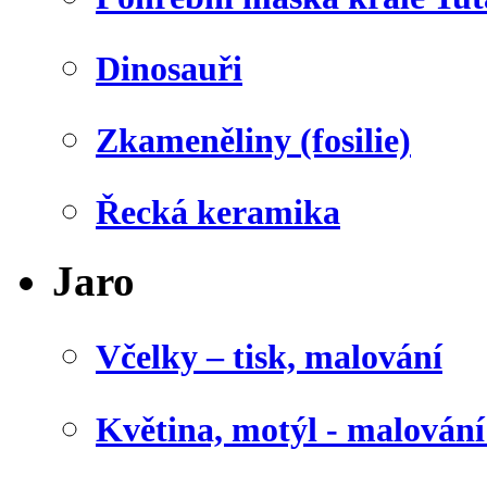
Dinosauři
Zkameněliny (fosilie)
Řecká keramika
Jaro
Včelky – tisk, malování
Květina, motýl - malován