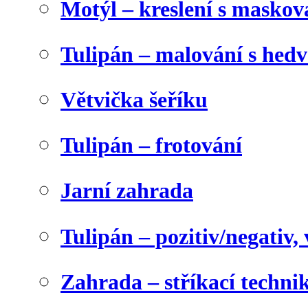
Motýl – kreslení s maskov
Tulipán – malování s he
Větvička šeříku
Tulipán – frotování
Jarní zahrada
Tulipán – pozitiv/negativ,
Zahrada – stříkací techni