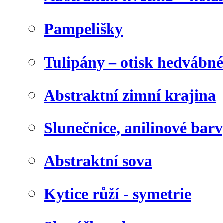
Pampelišky
Tulipány – otisk hedvábn
Abstraktní zimní krajina
Slunečnice, anilinové bar
Abstraktní sova
Kytice růží - symetrie