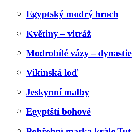
Egyptský modrý hroch
Květiny – vitráž
Modrobílé vázy – dynasti
Vikinská loď
Jeskynní malby
Egyptští bohové
Pohřební maska krále Tu