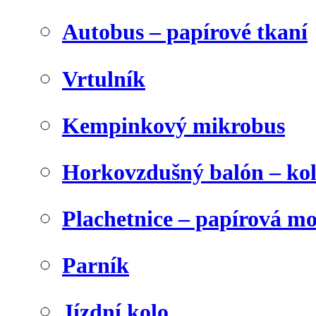
Autobus – papírové tkaní
Vrtulník
Kempinkový mikrobus
Horkovzdušný balón – ko
Plachetnice – papírová m
Parník
Jízdní kolo