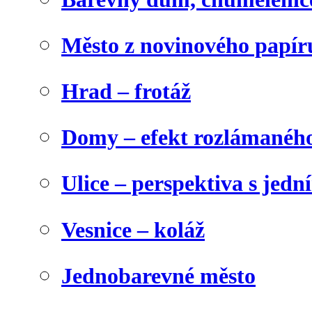
Město z novinového papír
Hrad – frotáž
Domy – efekt rozlámanéh
Ulice – perspektiva s jed
Vesnice – koláž
Jednobarevné město