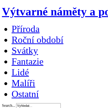
Výtvarné náměty a po
Příroda
Roční období
Svátky
Fantazie
Lidé
Malíři
Ostatní
Search...