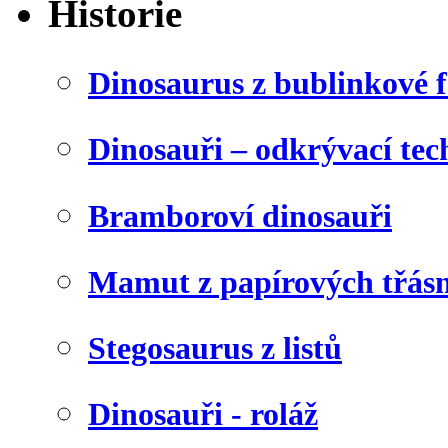
Historie
Dinosaurus z bublinkové f
Dinosauři – odkrývací tec
Bramboroví dinosauři
Mamut z papírových třásn
Stegosaurus z listů
Dinosauři - roláž