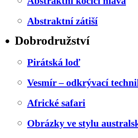
Abstraktní kočičí hlava
Abstraktní zátiší
Dobrodružství
Pirátská loď
Vesmír – odkrývací techn
Africké safari
Obrázky ve stylu australs