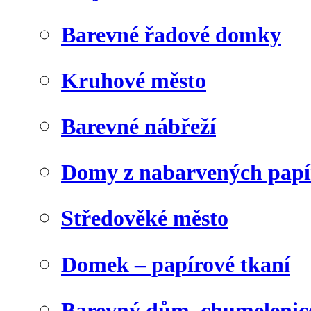
Barevné řadové domky
Kruhové město
Barevné nábřeží
Domy z nabarvených papí
Středověké město
Domek – papírové tkaní
Barevný dům, chumelenic