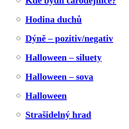
Kde bydlí čarodějnice?
Hodina duchů
Dýně – pozitiv/negativ
Halloween – siluety
Halloween – sova
Halloween
Strašidelný hrad