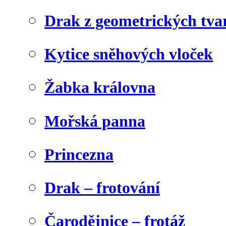
Drak z geometrických tva
Kytice sněhových vloček
Žabka královna
Mořská panna
Princezna
Drak – frotování
Čarodějnice – frotáž