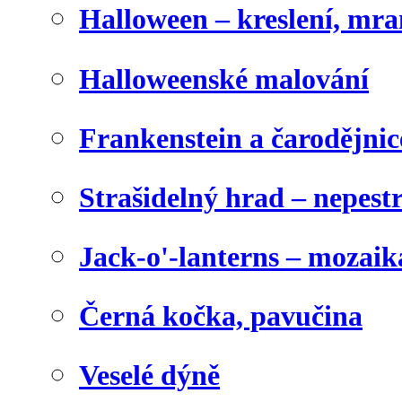
Halloween – kreslení, mr
Halloweenské malování
Frankenstein a čarodějnice
Strašidelný hrad – nepest
Jack-o'-lanterns – mozaik
Černá kočka, pavučina
Veselé dýně