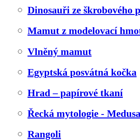
Dinosauři ze škrobového 
Mamut z modelovací hmo
Vlněný mamut
Egyptská posvátná kočka
Hrad – papírové tkaní
Řecká mytologie - Medus
Rangoli