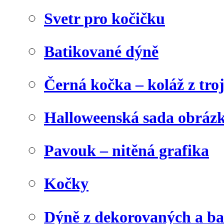
Svetr pro kočičku
Batikované dýně
Černá kočka – koláž z tro
Halloweenská sada obráz
Pavouk – nitěná grafika
Kočky
Dýně z dekorovaných a b