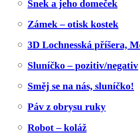
Šnek a jeho domeček
Zámek – otisk kostek
3D Lochnesská příšera, M
Sluníčko – pozitiv/negativ
Směj se na nás, sluníčko!
Páv z obrysu ruky
Robot – koláž