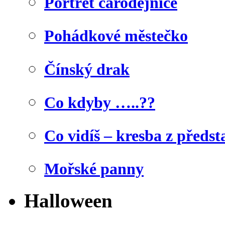
Portrét čarodějnice
Pohádkové městečko
Čínský drak
Co kdyby …..??
Co vidíš – kresba z předst
Mořské panny
Halloween