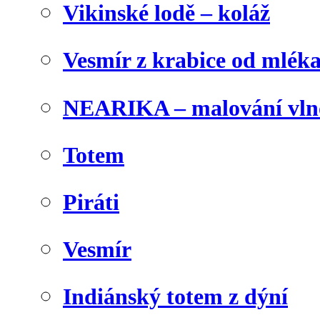
Vikinské lodě – koláž
Vesmír z krabice od mlék
NEARIKA – malování vln
Totem
Piráti
Vesmír
Indiánský totem z dýní