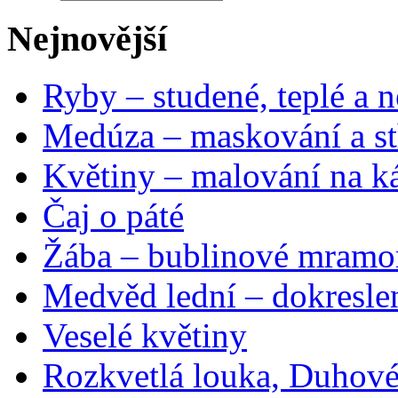
Nejnovější
Ryby – studené, teplé a n
Medúza – maskování a st
Květiny – malování na ká
Čaj o páté
Žába – bublinové mramo
Medvěd lední – dokresle
Veselé květiny
Rozkvetlá louka, Duhové