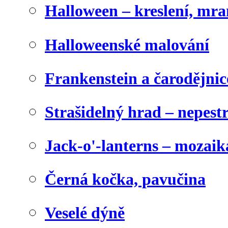
Halloween – kreslení, mr
Halloweenské malování
Frankenstein a čarodějnice
Strašidelný hrad – nepest
Jack-o'-lanterns – mozaik
Černá kočka, pavučina
Veselé dýně