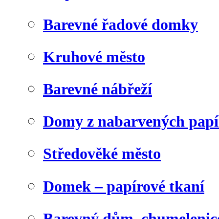
Barevné řadové domky
Kruhové město
Barevné nábřeží
Domy z nabarvených papí
Středověké město
Domek – papírové tkaní
Barevný dům, chumelenic