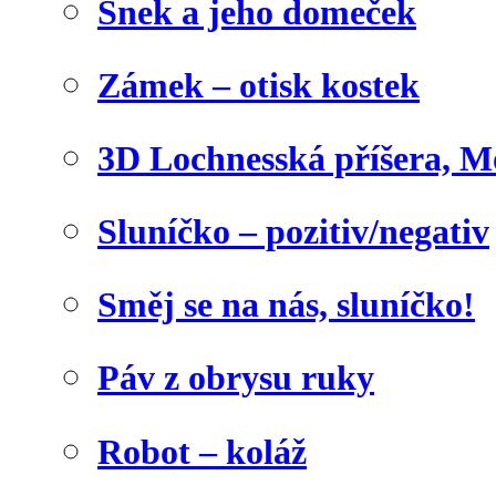
Šnek a jeho domeček
Zámek – otisk kostek
3D Lochnesská příšera, M
Sluníčko – pozitiv/negativ
Směj se na nás, sluníčko!
Páv z obrysu ruky
Robot – koláž