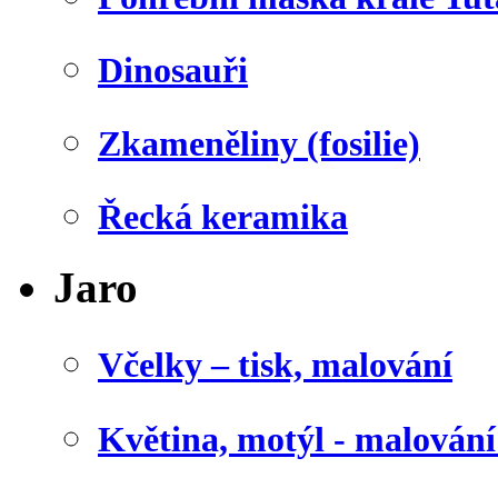
Dinosauři
Zkameněliny (fosilie)
Řecká keramika
Jaro
Včelky – tisk, malování
Květina, motýl - malován