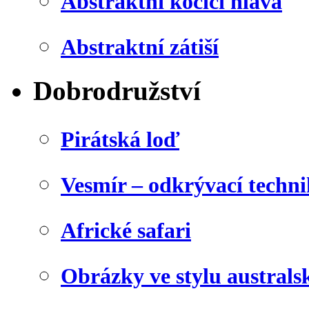
Abstraktní kočičí hlava
Abstraktní zátiší
Dobrodružství
Pirátská loď
Vesmír – odkrývací techn
Africké safari
Obrázky ve stylu australs