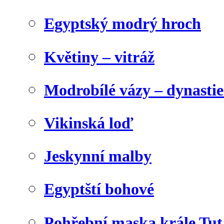
Egyptský modrý hroch
Květiny – vitráž
Modrobílé vázy – dynasti
Vikinská loď
Jeskynní malby
Egyptští bohové
Pohřební maska krále Tu