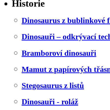
Historie
Dinosaurus z bublinkové f
Dinosauři – odkrývací tec
Bramboroví dinosauři
Mamut z papírových třásn
Stegosaurus z listů
Dinosauři - roláž