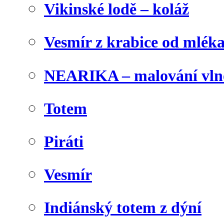
Vikinské lodě – koláž
Vesmír z krabice od mlék
NEARIKA – malování vln
Totem
Piráti
Vesmír
Indiánský totem z dýní