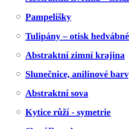
Pampelišky
Tulipány – otisk hedvábn
Abstraktní zimní krajina
Slunečnice, anilinové bar
Abstraktní sova
Kytice růží - symetrie