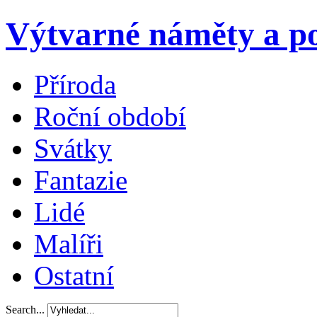
Výtvarné náměty a po
Příroda
Roční období
Svátky
Fantazie
Lidé
Malíři
Ostatní
Search...