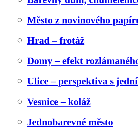
Město z novinového papír
Hrad – frotáž
Domy – efekt rozlámanéh
Ulice – perspektiva s jed
Vesnice – koláž
Jednobarevné město