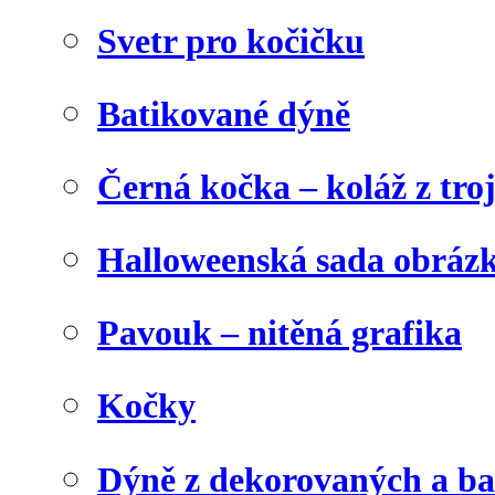
Svetr pro kočičku
Batikované dýně
Černá kočka – koláž z tro
Halloweenská sada obráz
Pavouk – nitěná grafika
Kočky
Dýně z dekorovaných a b