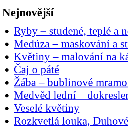
Nejnovější
Ryby – studené, teplé a n
Medúza – maskování a st
Květiny – malování na ká
Čaj o páté
Žába – bublinové mramo
Medvěd lední – dokresle
Veselé květiny
Rozkvetlá louka, Duhové