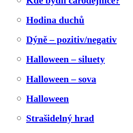
Kde bydlí čarodějnice?
Hodina duchů
Dýně – pozitiv/negativ
Halloween – siluety
Halloween – sova
Halloween
Strašidelný hrad