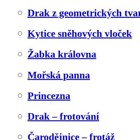
Drak z geometrických tva
Kytice sněhových vloček
Žabka královna
Mořská panna
Princezna
Drak – frotování
Čarodějnice – frotáž