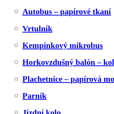
Autobus – papírové tkaní
Vrtulník
Kempinkový mikrobus
Horkovzdušný balón – ko
Plachetnice – papírová m
Parník
Jízdní kolo