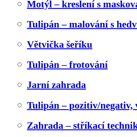
Motýl – kreslení s maskov
Tulipán – malování s he
Větvička šeříku
Tulipán – frotování
Jarní zahrada
Tulipán – pozitiv/negativ,
Zahrada – stříkací techni