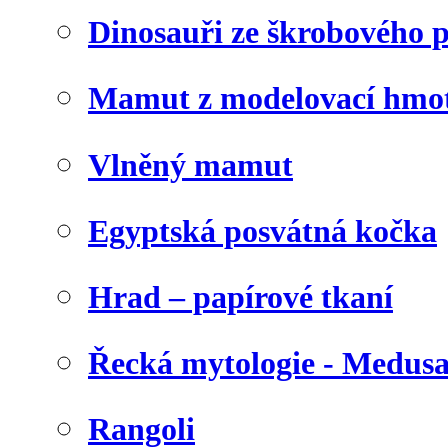
Dinosauři ze škrobového 
Mamut z modelovací hmo
Vlněný mamut
Egyptská posvátná kočka
Hrad – papírové tkaní
Řecká mytologie - Medus
Rangoli