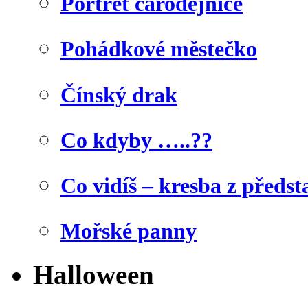
Portrét čarodějnice
Pohádkové městečko
Čínský drak
Co kdyby …..??
Co vidíš – kresba z předst
Mořské panny
Halloween