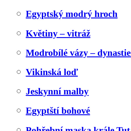
Egyptský modrý hroch
Květiny – vitráž
Modrobílé vázy – dynasti
Vikinská loď
Jeskynní malby
Egyptští bohové
Pohřební maska krále Tu