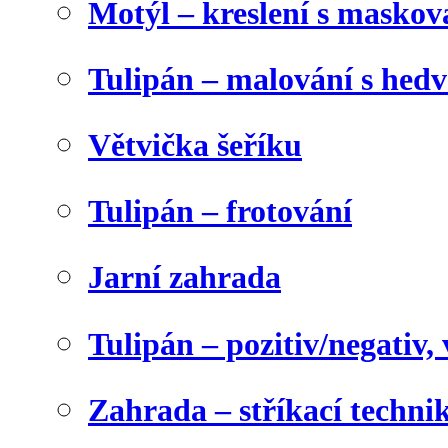
Motýl – kreslení s maskov
Tulipán – malování s he
Větvička šeříku
Tulipán – frotování
Jarní zahrada
Tulipán – pozitiv/negativ,
Zahrada – stříkací techni