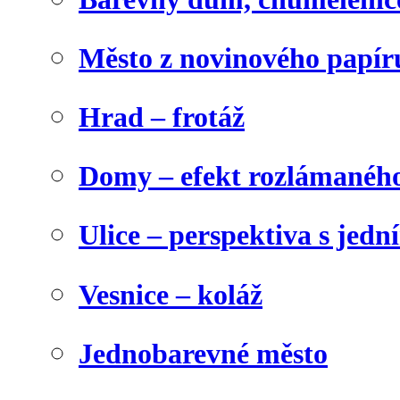
Město z novinového papír
Hrad – frotáž
Domy – efekt rozlámanéh
Ulice – perspektiva s jed
Vesnice – koláž
Jednobarevné město