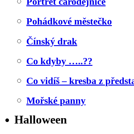
Portrét čarodějnice
Pohádkové městečko
Čínský drak
Co kdyby …..??
Co vidíš – kresba z předst
Mořské panny
Halloween