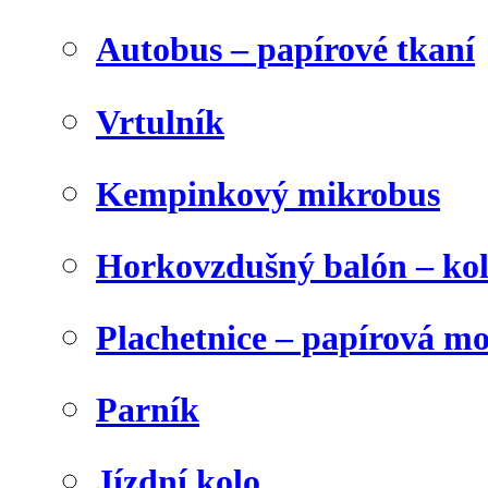
Autobus – papírové tkaní
Vrtulník
Kempinkový mikrobus
Horkovzdušný balón – ko
Plachetnice – papírová m
Parník
Jízdní kolo