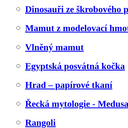
Dinosauři ze škrobového 
Mamut z modelovací hmo
Vlněný mamut
Egyptská posvátná kočka
Hrad – papírové tkaní
Řecká mytologie - Medus
Rangoli