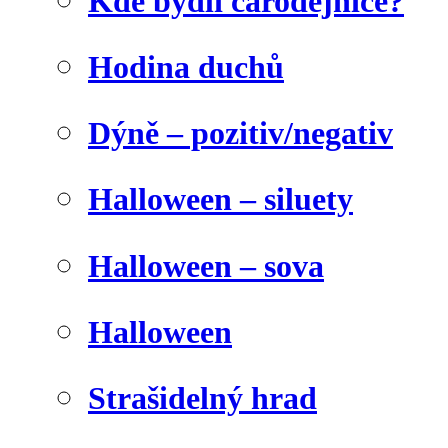
Kde bydlí čarodějnice?
Hodina duchů
Dýně – pozitiv/negativ
Halloween – siluety
Halloween – sova
Halloween
Strašidelný hrad