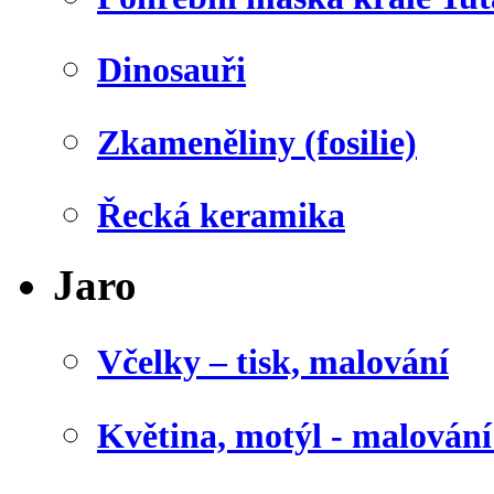
Dinosauři
Zkameněliny (fosilie)
Řecká keramika
Jaro
Včelky – tisk, malování
Květina, motýl - malován