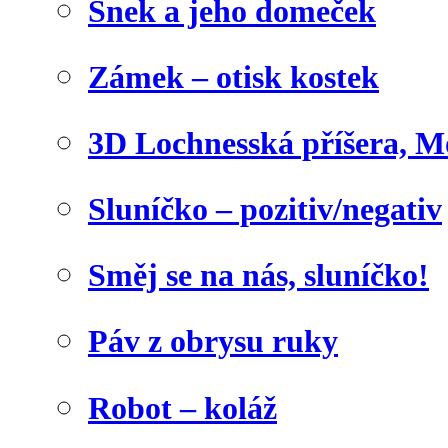
Šnek a jeho domeček
Zámek – otisk kostek
3D Lochnesská příšera, M
Sluníčko – pozitiv/negativ
Směj se na nás, sluníčko!
Páv z obrysu ruky
Robot – koláž