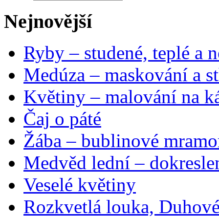
Nejnovější
Ryby – studené, teplé a n
Medúza – maskování a st
Květiny – malování na ká
Čaj o páté
Žába – bublinové mramo
Medvěd lední – dokresle
Veselé květiny
Rozkvetlá louka, Duhové