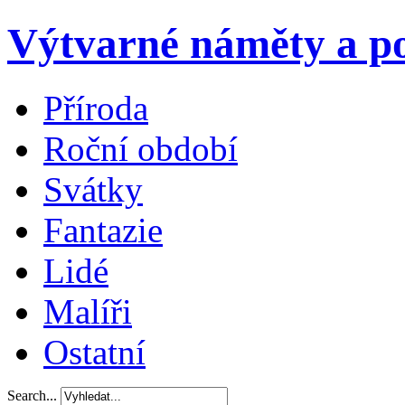
Výtvarné náměty a po
Příroda
Roční období
Svátky
Fantazie
Lidé
Malíři
Ostatní
Search...