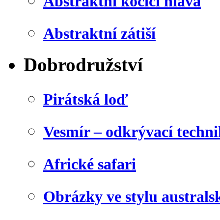
Abstraktní kočičí hlava
Abstraktní zátiší
Dobrodružství
Pirátská loď
Vesmír – odkrývací techn
Africké safari
Obrázky ve stylu australs