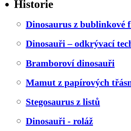
Historie
Dinosaurus z bublinkové f
Dinosauři – odkrývací tec
Bramboroví dinosauři
Mamut z papírových třásn
Stegosaurus z listů
Dinosauři - roláž