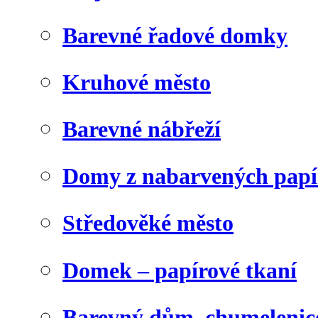
Barevné řadové domky
Kruhové město
Barevné nábřeží
Domy z nabarvených papí
Středověké město
Domek – papírové tkaní
Barevný dům, chumelenic