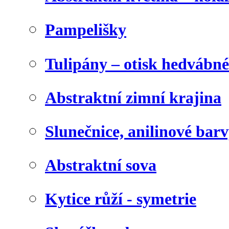
Pampelišky
Tulipány – otisk hedvábn
Abstraktní zimní krajina
Slunečnice, anilinové bar
Abstraktní sova
Kytice růží - symetrie