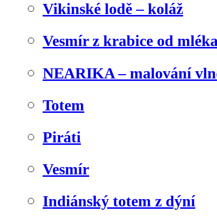
Vikinské lodě – koláž
Vesmír z krabice od mlék
NEARIKA – malování vln
Totem
Piráti
Vesmír
Indiánský totem z dýní