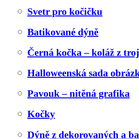
Svetr pro kočičku
Batikované dýně
Černá kočka – koláž z tro
Halloweenská sada obráz
Pavouk – nitěná grafika
Kočky
Dýně z dekorovaných a b