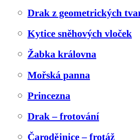
Drak z geometrických tva
Kytice sněhových vloček
Žabka královna
Mořská panna
Princezna
Drak – frotování
Čarodějnice – frotáž