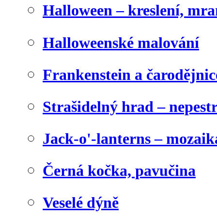
Halloween – kreslení, mr
Halloweenské malování
Frankenstein a čarodějnice
Strašidelný hrad – nepest
Jack-o'-lanterns – mozaik
Černá kočka, pavučina
Veselé dýně