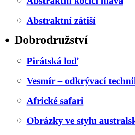
Abstraktní kočičí hlava
Abstraktní zátiší
Dobrodružství
Pirátská loď
Vesmír – odkrývací techn
Africké safari
Obrázky ve stylu australs