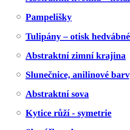
Pampelišky
Tulipány – otisk hedvábn
Abstraktní zimní krajina
Slunečnice, anilinové bar
Abstraktní sova
Kytice růží - symetrie