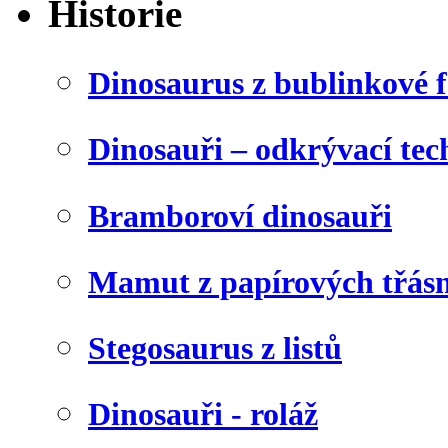
Historie
Dinosaurus z bublinkové f
Dinosauři – odkrývací tec
Bramboroví dinosauři
Mamut z papírových třásn
Stegosaurus z listů
Dinosauři - roláž