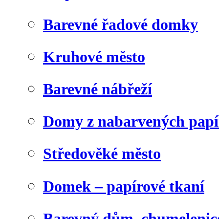
Barevné řadové domky
Kruhové město
Barevné nábřeží
Domy z nabarvených papí
Středověké město
Domek – papírové tkaní
Barevný dům, chumelenic