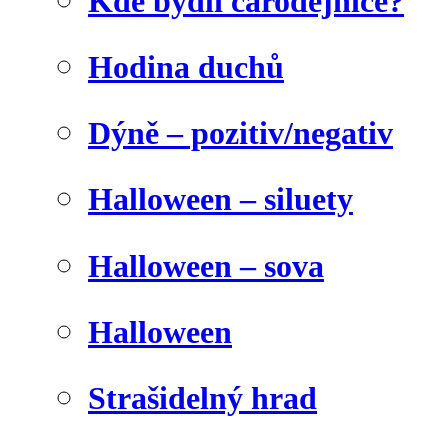
Kde bydlí čarodějnice?
Hodina duchů
Dýně – pozitiv/negativ
Halloween – siluety
Halloween – sova
Halloween
Strašidelný hrad