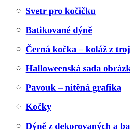
Svetr pro kočičku
Batikované dýně
Černá kočka – koláž z tro
Halloweenská sada obráz
Pavouk – nitěná grafika
Kočky
Dýně z dekorovaných a b