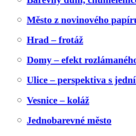
Město z novinového papír
Hrad – frotáž
Domy – efekt rozlámanéh
Ulice – perspektiva s jed
Vesnice – koláž
Jednobarevné město