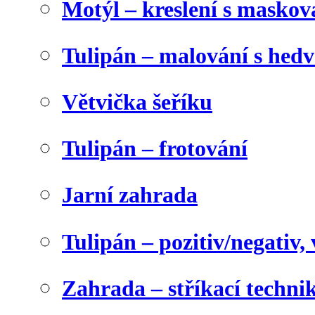
Motýl – kreslení s maskov
Tulipán – malování s he
Větvička šeříku
Tulipán – frotování
Jarní zahrada
Tulipán – pozitiv/negativ,
Zahrada – stříkací techni