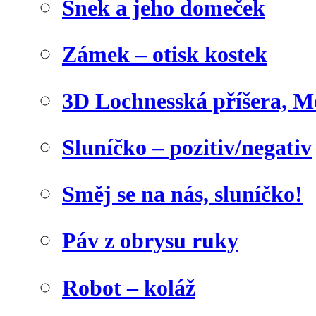
Šnek a jeho domeček
Zámek – otisk kostek
3D Lochnesská příšera, M
Sluníčko – pozitiv/negativ
Směj se na nás, sluníčko!
Páv z obrysu ruky
Robot – koláž