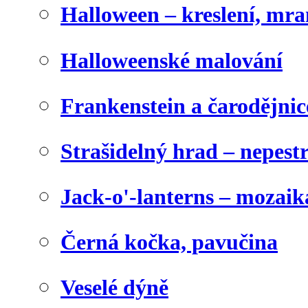
Halloween – kreslení, mr
Halloweenské malování
Frankenstein a čarodějnice
Strašidelný hrad – nepest
Jack-o'-lanterns – mozaik
Černá kočka, pavučina
Veselé dýně