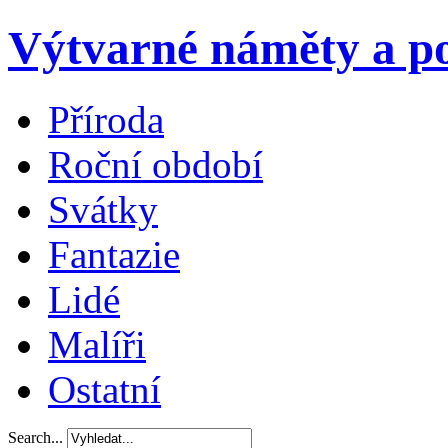
Výtvarné náměty a po
Příroda
Roční období
Svátky
Fantazie
Lidé
Malíři
Ostatní
Search...