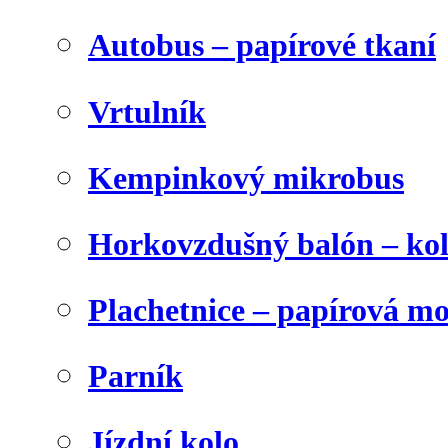
Autobus – papírové tkaní
Vrtulník
Kempinkový mikrobus
Horkovzdušný balón – ko
Plachetnice – papírová m
Parník
Jízdní kolo