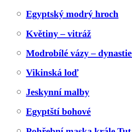
Egyptský modrý hroch
Květiny – vitráž
Modrobílé vázy – dynasti
Vikinská loď
Jeskynní malby
Egyptští bohové
Pohřební maska krále Tu