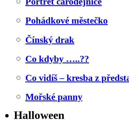
Portrét čarodějnice
Pohádkové městečko
Čínský drak
Co kdyby …..??
Co vidíš – kresba z předst
Mořské panny
Halloween