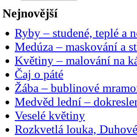
Nejnovější
Ryby – studené, teplé a n
Medúza – maskování a st
Květiny – malování na ká
Čaj o páté
Žába – bublinové mramo
Medvěd lední – dokresle
Veselé květiny
Rozkvetlá louka, Duhové