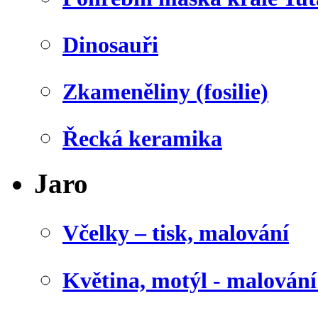
Dinosauři
Zkameněliny (fosilie)
Řecká keramika
Jaro
Včelky – tisk, malování
Květina, motýl - malován