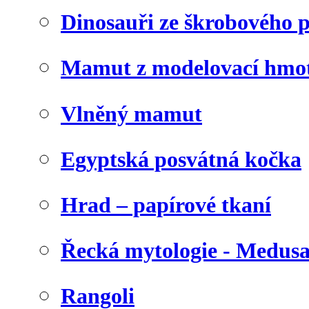
Dinosauři ze škrobového 
Mamut z modelovací hmo
Vlněný mamut
Egyptská posvátná kočka
Hrad – papírové tkaní
Řecká mytologie - Medus
Rangoli