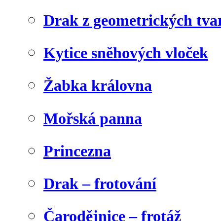
Drak z geometrických tva
Kytice sněhových vloček
Žabka královna
Mořská panna
Princezna
Drak – frotování
Čarodějnice – frotáž