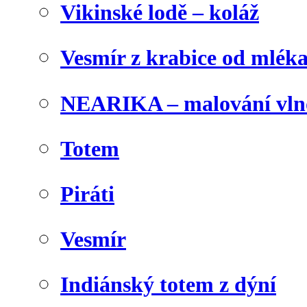
Vikinské lodě – koláž
Vesmír z krabice od mlék
NEARIKA – malování vln
Totem
Piráti
Vesmír
Indiánský totem z dýní