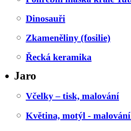
Dinosauři
Zkameněliny (fosilie)
Řecká keramika
Jaro
Včelky – tisk, malování
Květina, motýl - malován