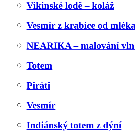
Vikinské lodě – koláž
Vesmír z krabice od mlék
NEARIKA – malování vln
Totem
Piráti
Vesmír
Indiánský totem z dýní