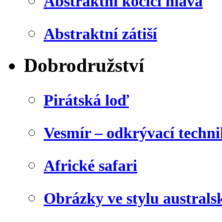
Abstraktní kočičí hlava
Abstraktní zátiší
Dobrodružství
Pirátská loď
Vesmír – odkrývací techn
Africké safari
Obrázky ve stylu australs