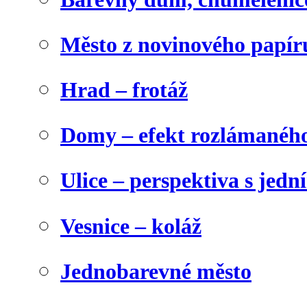
Město z novinového papír
Hrad – frotáž
Domy – efekt rozlámanéh
Ulice – perspektiva s jed
Vesnice – koláž
Jednobarevné město