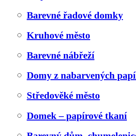
Barevné řadové domky
Kruhové město
Barevné nábřeží
Domy z nabarvených papí
Středověké město
Domek – papírové tkaní
Barevný dům, chumelenic