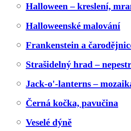
Halloween – kreslení, mr
Halloweenské malování
Frankenstein a čarodějnice
Strašidelný hrad – nepest
Jack-o'-lanterns – mozaik
Černá kočka, pavučina
Veselé dýně