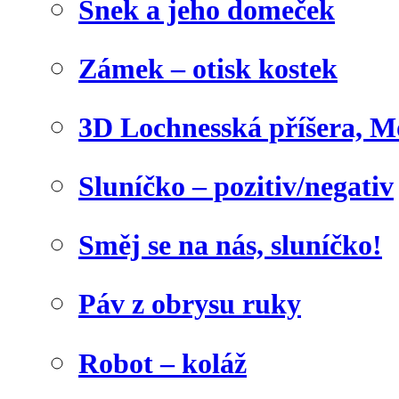
Šnek a jeho domeček
Zámek – otisk kostek
3D Lochnesská příšera, M
Sluníčko – pozitiv/negativ
Směj se na nás, sluníčko!
Páv z obrysu ruky
Robot – koláž