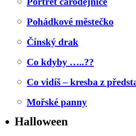
Portrét čarodějnice
Pohádkové městečko
Čínský drak
Co kdyby …..??
Co vidíš – kresba z předst
Mořské panny
Halloween