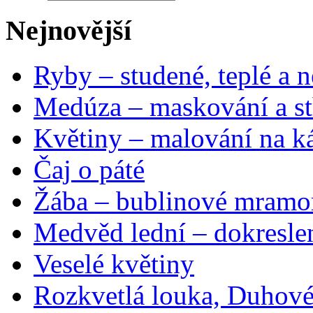
Nejnovější
Ryby – studené, teplé a n
Medúza – maskování a st
Květiny – malování na ká
Čaj o páté
Žába – bublinové mramo
Medvěd lední – dokresle
Veselé květiny
Rozkvetlá louka, Duhové