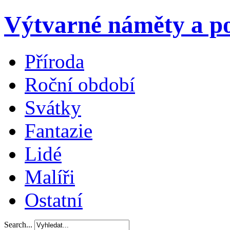
Výtvarné náměty a po
Příroda
Roční období
Svátky
Fantazie
Lidé
Malíři
Ostatní
Search...