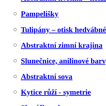
Pampelišky
Tulipány – otisk hedvábn
Abstraktní zimní krajina
Slunečnice, anilinové bar
Abstraktní sova
Kytice růží - symetrie