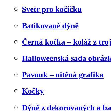
Svetr pro kočičku
Batikované dýně
Černá kočka – koláž z tro
Halloweenská sada obráz
Pavouk – nitěná grafika
Kočky
Dýně z dekorovaných a b