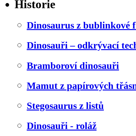
Historie
Dinosaurus z bublinkové f
Dinosauři – odkrývací tec
Bramboroví dinosauři
Mamut z papírových třásn
Stegosaurus z listů
Dinosauři - roláž