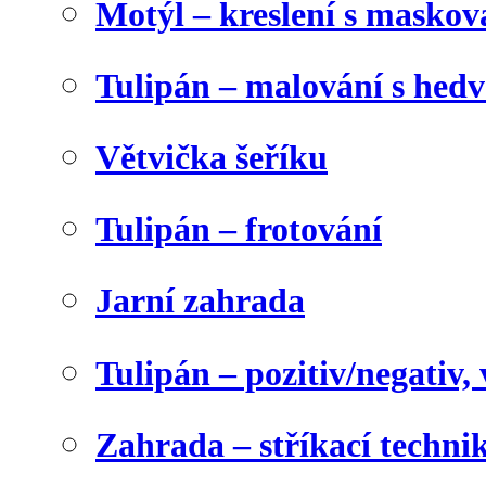
Motýl – kreslení s maskov
Tulipán – malování s he
Větvička šeříku
Tulipán – frotování
Jarní zahrada
Tulipán – pozitiv/negativ,
Zahrada – stříkací techni