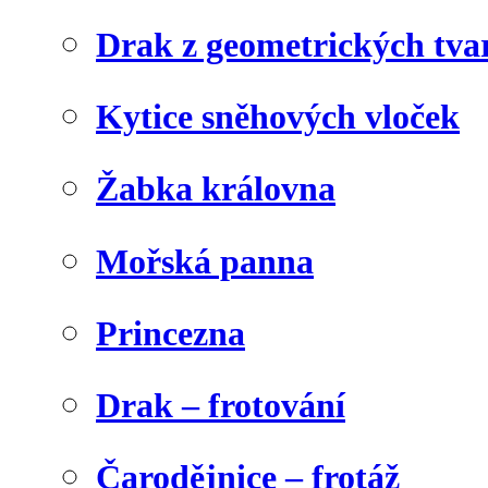
Drak z geometrických tva
Kytice sněhových vloček
Žabka královna
Mořská panna
Princezna
Drak – frotování
Čarodějnice – frotáž