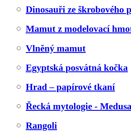
Dinosauři ze škrobového 
Mamut z modelovací hmo
Vlněný mamut
Egyptská posvátná kočka
Hrad – papírové tkaní
Řecká mytologie - Medus
Rangoli