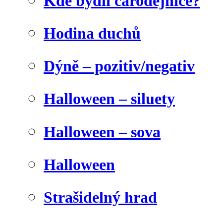
Kde bydlí čarodějnice?
Hodina duchů
Dýně – pozitiv/negativ
Halloween – siluety
Halloween – sova
Halloween
Strašidelný hrad