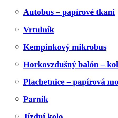
Autobus – papírové tkaní
Vrtulník
Kempinkový mikrobus
Horkovzdušný balón – ko
Plachetnice – papírová m
Parník
Jízdní kolo