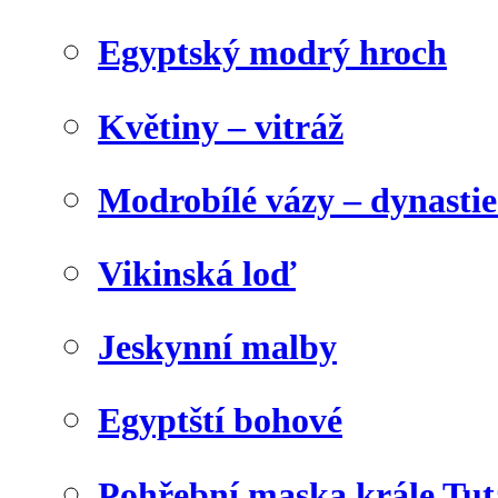
Egyptský modrý hroch
Květiny – vitráž
Modrobílé vázy – dynasti
Vikinská loď
Jeskynní malby
Egyptští bohové
Pohřební maska krále Tu