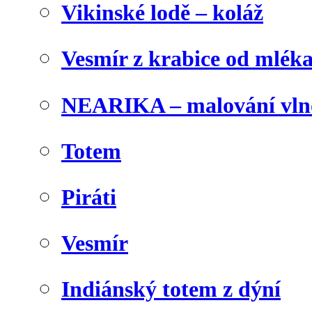
Vikinské lodě – koláž
Vesmír z krabice od mlék
NEARIKA – malování vln
Totem
Piráti
Vesmír
Indiánský totem z dýní