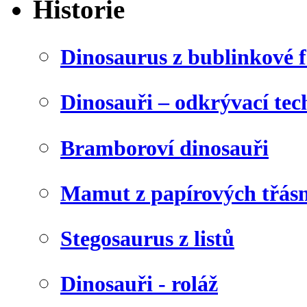
Historie
Dinosaurus z bublinkové f
Dinosauři – odkrývací tec
Bramboroví dinosauři
Mamut z papírových třásn
Stegosaurus z listů
Dinosauři - roláž