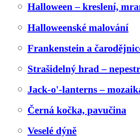
Halloween – kreslení, mr
Halloweenské malování
Frankenstein a čarodějnice
Strašidelný hrad – nepest
Jack-o'-lanterns – mozaik
Černá kočka, pavučina
Veselé dýně