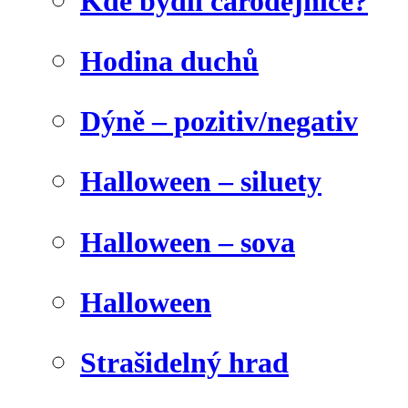
Kde bydlí čarodějnice?
Hodina duchů
Dýně – pozitiv/negativ
Halloween – siluety
Halloween – sova
Halloween
Strašidelný hrad