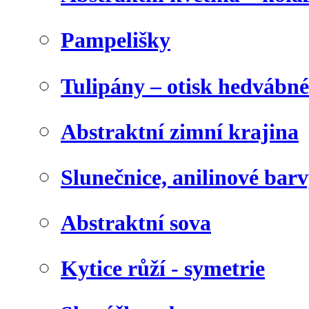
Pampelišky
Tulipány – otisk hedvábn
Abstraktní zimní krajina
Slunečnice, anilinové bar
Abstraktní sova
Kytice růží - symetrie