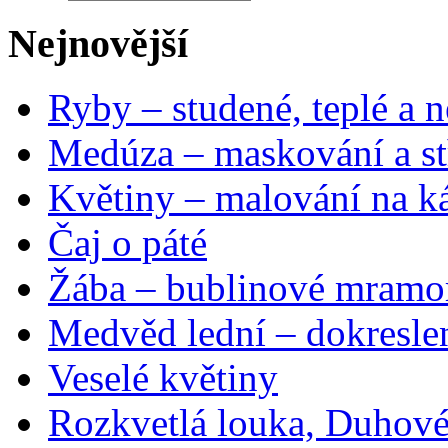
Nejnovější
Ryby – studené, teplé a n
Medúza – maskování a st
Květiny – malování na ká
Čaj o páté
Žába – bublinové mramo
Medvěd lední – dokresle
Veselé květiny
Rozkvetlá louka, Duhové