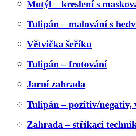
Motýl – kreslení s maskov
Tulipán – malování s he
Větvička šeříku
Tulipán – frotování
Jarní zahrada
Tulipán – pozitiv/negativ,
Zahrada – stříkací techni