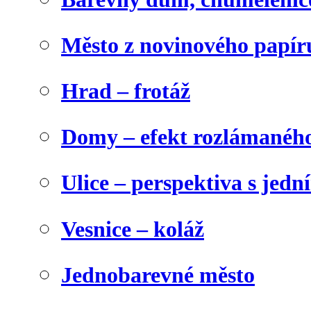
Město z novinového papír
Hrad – frotáž
Domy – efekt rozlámanéh
Ulice – perspektiva s jed
Vesnice – koláž
Jednobarevné město