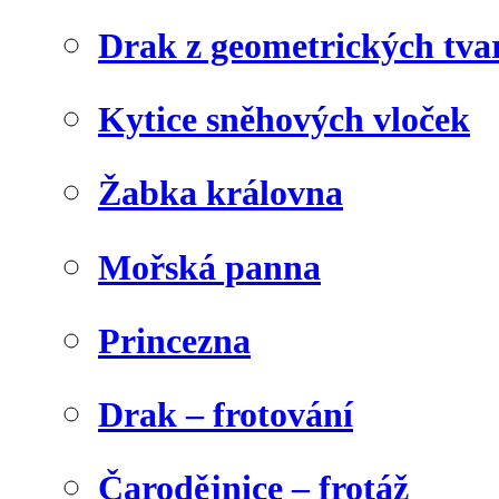
Drak z geometrických tva
Kytice sněhových vloček
Žabka královna
Mořská panna
Princezna
Drak – frotování
Čarodějnice – frotáž