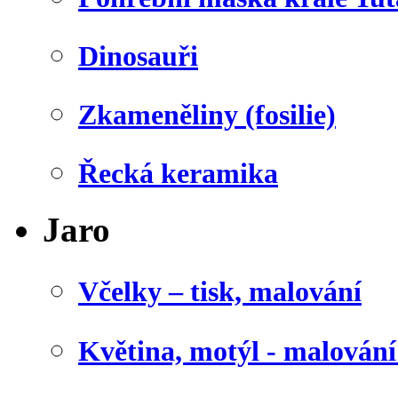
Dinosauři
Zkameněliny (fosilie)
Řecká keramika
Jaro
Včelky – tisk, malování
Květina, motýl - malován