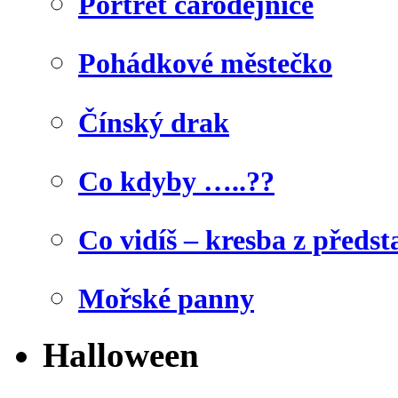
Portrét čarodějnice
Pohádkové městečko
Čínský drak
Co kdyby …..??
Co vidíš – kresba z předst
Mořské panny
Halloween