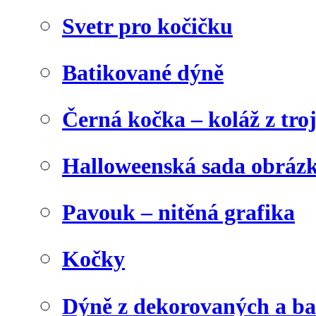
Svetr pro kočičku
Batikované dýně
Černá kočka – koláž z tro
Halloweenská sada obráz
Pavouk – nitěná grafika
Kočky
Dýně z dekorovaných a b