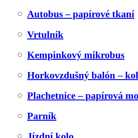
Autobus – papírové tkaní
Vrtulník
Kempinkový mikrobus
Horkovzdušný balón – ko
Plachetnice – papírová m
Parník
Jízdní kolo