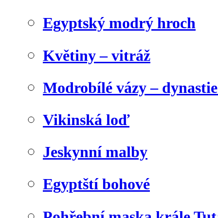
Egyptský modrý hroch
Květiny – vitráž
Modrobílé vázy – dynasti
Vikinská loď
Jeskynní malby
Egyptští bohové
Pohřební maska krále Tu