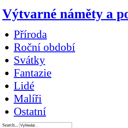
Výtvarné náměty a po
Příroda
Roční období
Svátky
Fantazie
Lidé
Malíři
Ostatní
Search...