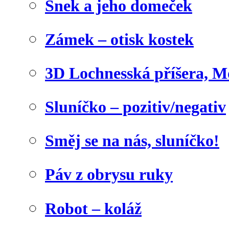
Šnek a jeho domeček
Zámek – otisk kostek
3D Lochnesská příšera, M
Sluníčko – pozitiv/negativ
Směj se na nás, sluníčko!
Páv z obrysu ruky
Robot – koláž