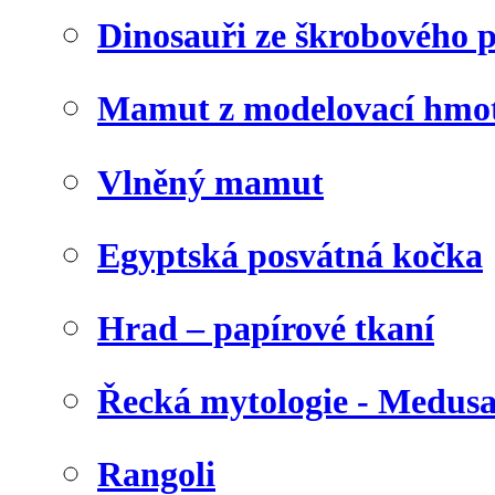
Dinosauři ze škrobového 
Mamut z modelovací hmo
Vlněný mamut
Egyptská posvátná kočka
Hrad – papírové tkaní
Řecká mytologie - Medus
Rangoli