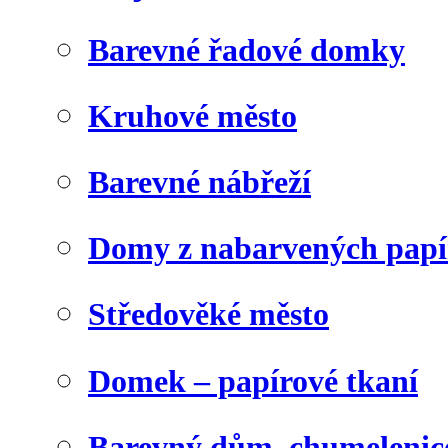
Barevné řadové domky
Kruhové město
Barevné nábřeží
Domy z nabarvených papí
Středověké město
Domek – papírové tkaní
Barevný dům, chumelenic