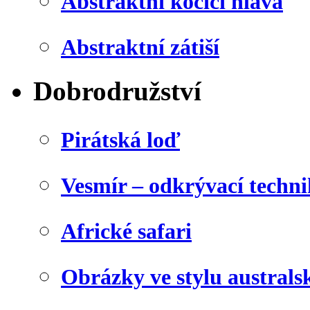
Abstraktní kočičí hlava
Abstraktní zátiší
Dobrodružství
Pirátská loď
Vesmír – odkrývací techn
Africké safari
Obrázky ve stylu australs