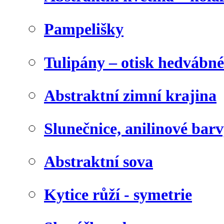
Pampelišky
Tulipány – otisk hedvábn
Abstraktní zimní krajina
Slunečnice, anilinové bar
Abstraktní sova
Kytice růží - symetrie