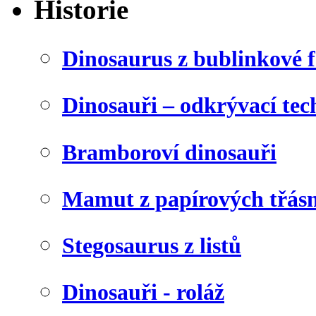
Historie
Dinosaurus z bublinkové f
Dinosauři – odkrývací tec
Bramboroví dinosauři
Mamut z papírových třásn
Stegosaurus z listů
Dinosauři - roláž