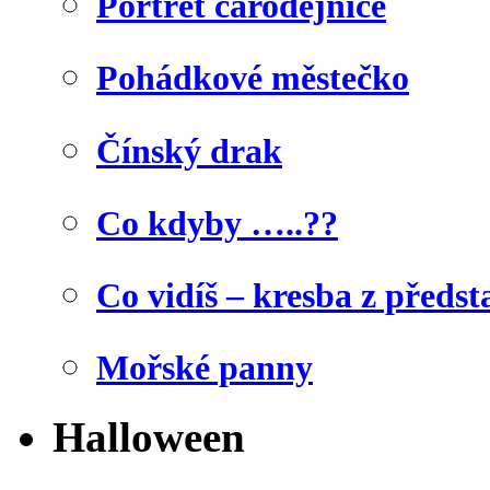
Portrét čarodějnice
Pohádkové městečko
Čínský drak
Co kdyby …..??
Co vidíš – kresba z předst
Mořské panny
Halloween