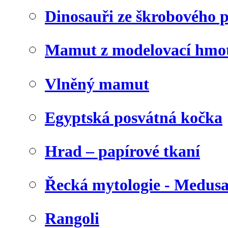
Dinosauři ze škrobového 
Mamut z modelovací hmo
Vlněný mamut
Egyptská posvátná kočka
Hrad – papírové tkaní
Řecká mytologie - Medus
Rangoli