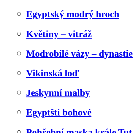
Egyptský modrý hroch
Květiny – vitráž
Modrobílé vázy – dynasti
Vikinská loď
Jeskynní malby
Egyptští bohové
Pohřební maska krále Tu