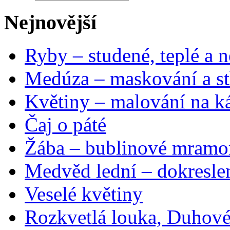
Nejnovější
Ryby – studené, teplé a n
Medúza – maskování a st
Květiny – malování na ká
Čaj o páté
Žába – bublinové mramo
Medvěd lední – dokresle
Veselé květiny
Rozkvetlá louka, Duhové