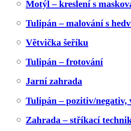
Motýl – kreslení s maskov
Tulipán – malování s he
Větvička šeříku
Tulipán – frotování
Jarní zahrada
Tulipán – pozitiv/negativ,
Zahrada – stříkací techni