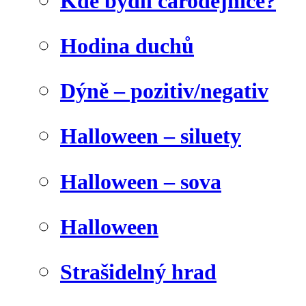
Kde bydlí čarodějnice?
Hodina duchů
Dýně – pozitiv/negativ
Halloween – siluety
Halloween – sova
Halloween
Strašidelný hrad