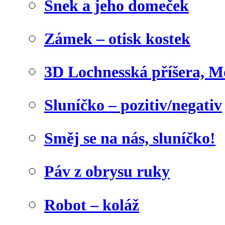
Šnek a jeho domeček
Zámek – otisk kostek
3D Lochnesská příšera, M
Sluníčko – pozitiv/negativ
Směj se na nás, sluníčko!
Páv z obrysu ruky
Robot – koláž