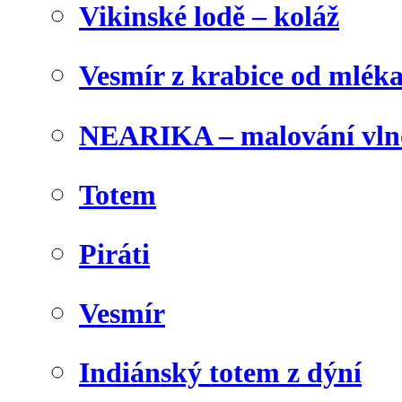
Vikinské lodě – koláž
Vesmír z krabice od mlék
NEARIKA – malování vln
Totem
Piráti
Vesmír
Indiánský totem z dýní