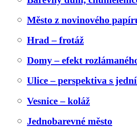
Město z novinového papír
Hrad – frotáž
Domy – efekt rozlámanéh
Ulice – perspektiva s jed
Vesnice – koláž
Jednobarevné město