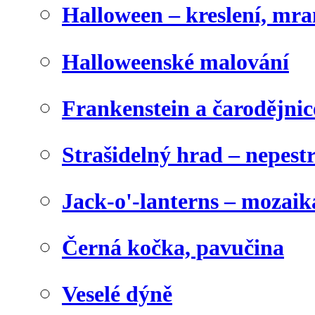
Halloween – kreslení, mr
Halloweenské malování
Frankenstein a čarodějnice
Strašidelný hrad – nepest
Jack-o'-lanterns – mozaik
Černá kočka, pavučina
Veselé dýně