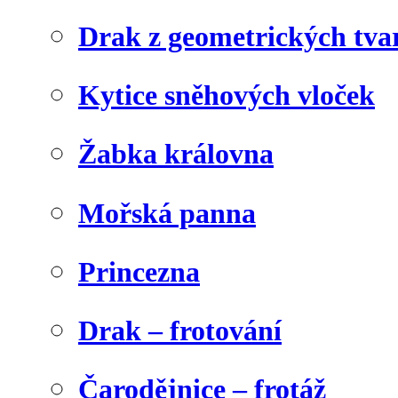
Drak z geometrických tva
Kytice sněhových vloček
Žabka královna
Mořská panna
Princezna
Drak – frotování
Čarodějnice – frotáž