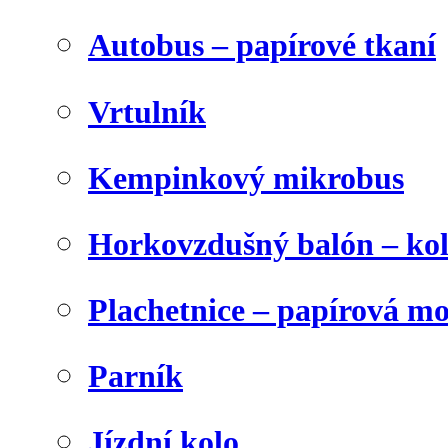
Autobus – papírové tkaní
Vrtulník
Kempinkový mikrobus
Horkovzdušný balón – ko
Plachetnice – papírová m
Parník
Jízdní kolo