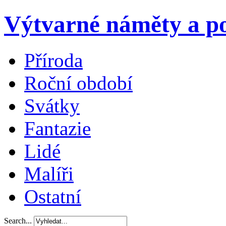
Výtvarné náměty a po
Příroda
Roční období
Svátky
Fantazie
Lidé
Malíři
Ostatní
Search...