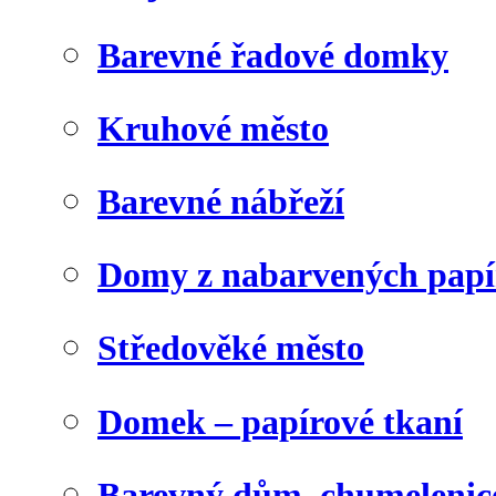
Barevné řadové domky
Kruhové město
Barevné nábřeží
Domy z nabarvených papí
Středověké město
Domek – papírové tkaní
Barevný dům, chumelenic