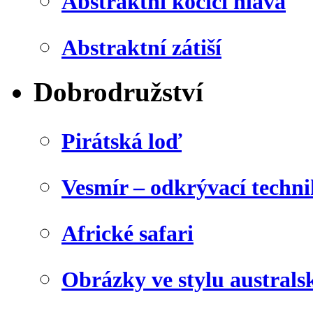
Abstraktní kočičí hlava
Abstraktní zátiší
Dobrodružství
Pirátská loď
Vesmír – odkrývací techn
Africké safari
Obrázky ve stylu australs