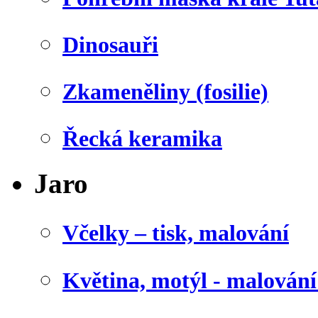
Dinosauři
Zkameněliny (fosilie)
Řecká keramika
Jaro
Včelky – tisk, malování
Květina, motýl - malován