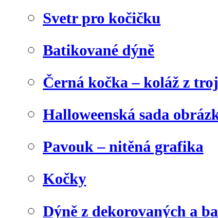
Svetr pro kočičku
Batikované dýně
Černá kočka – koláž z tro
Halloweenská sada obráz
Pavouk – nitěná grafika
Kočky
Dýně z dekorovaných a b