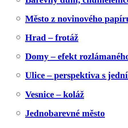
Město z novinového papír
Hrad – frotáž
Domy – efekt rozlámanéh
Ulice – perspektiva s jed
Vesnice – koláž
Jednobarevné město