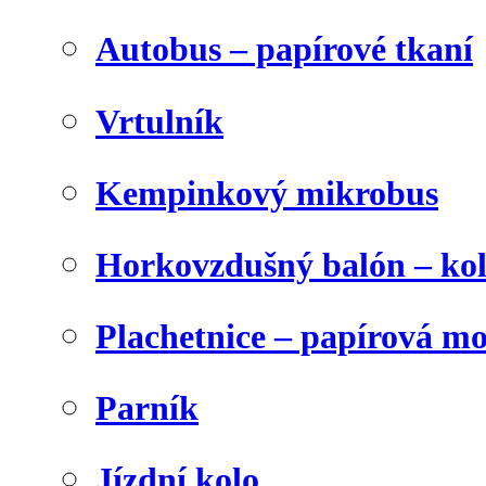
Autobus – papírové tkaní
Vrtulník
Kempinkový mikrobus
Horkovzdušný balón – ko
Plachetnice – papírová m
Parník
Jízdní kolo