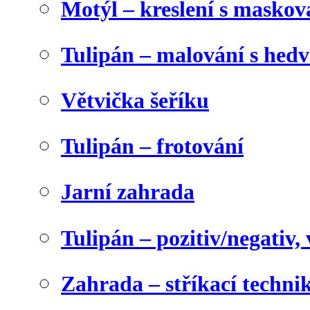
Motýl – kreslení s maskov
Tulipán – malování s he
Větvička šeříku
Tulipán – frotování
Jarní zahrada
Tulipán – pozitiv/negativ,
Zahrada – stříkací techni