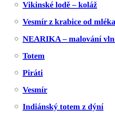
Vikinské lodě – koláž
Vesmír z krabice od mlék
NEARIKA – malování vln
Totem
Piráti
Vesmír
Indiánský totem z dýní