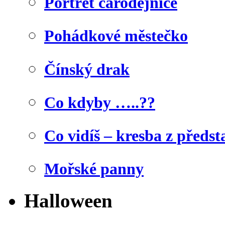
Portrét čarodějnice
Pohádkové městečko
Čínský drak
Co kdyby …..??
Co vidíš – kresba z předst
Mořské panny
Halloween