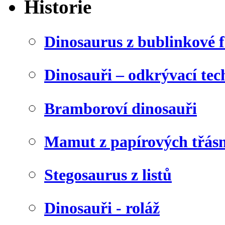
Historie
Dinosaurus z bublinkové f
Dinosauři – odkrývací tec
Bramboroví dinosauři
Mamut z papírových třásn
Stegosaurus z listů
Dinosauři - roláž