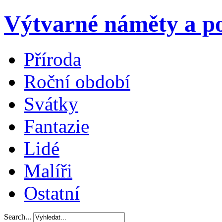
Výtvarné náměty a po
Příroda
Roční období
Svátky
Fantazie
Lidé
Malíři
Ostatní
Search...