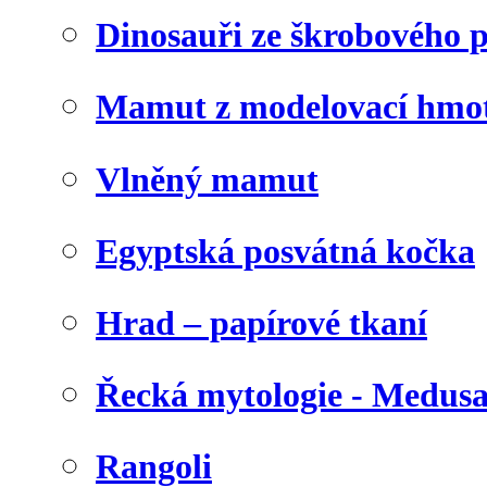
Dinosauři ze škrobového 
Mamut z modelovací hmo
Vlněný mamut
Egyptská posvátná kočka
Hrad – papírové tkaní
Řecká mytologie - Medus
Rangoli