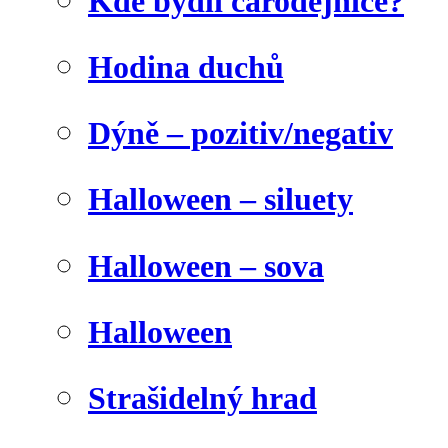
Kde bydlí čarodějnice?
Hodina duchů
Dýně – pozitiv/negativ
Halloween – siluety
Halloween – sova
Halloween
Strašidelný hrad