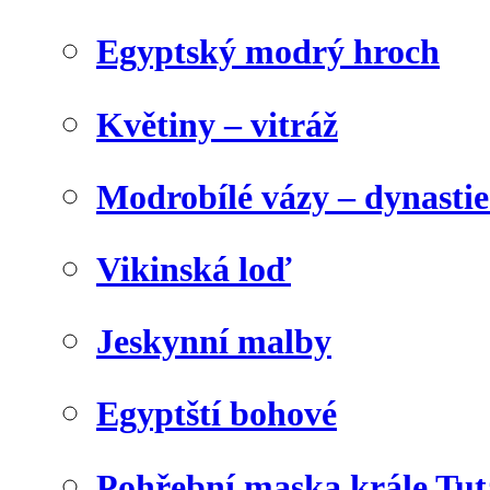
Egyptský modrý hroch
Květiny – vitráž
Modrobílé vázy – dynasti
Vikinská loď
Jeskynní malby
Egyptští bohové
Pohřební maska krále Tu