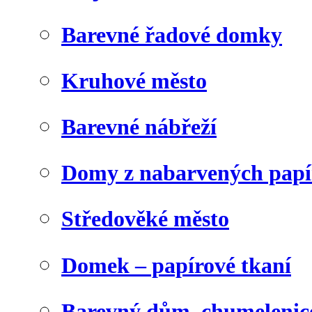
Barevné řadové domky
Kruhové město
Barevné nábřeží
Domy z nabarvených papí
Středověké město
Domek – papírové tkaní
Barevný dům, chumelenic