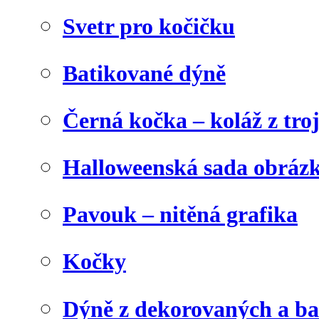
Svetr pro kočičku
Batikované dýně
Černá kočka – koláž z tro
Halloweenská sada obráz
Pavouk – nitěná grafika
Kočky
Dýně z dekorovaných a b