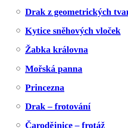
Drak z geometrických tva
Kytice sněhových vloček
Žabka královna
Mořská panna
Princezna
Drak – frotování
Čarodějnice – frotáž