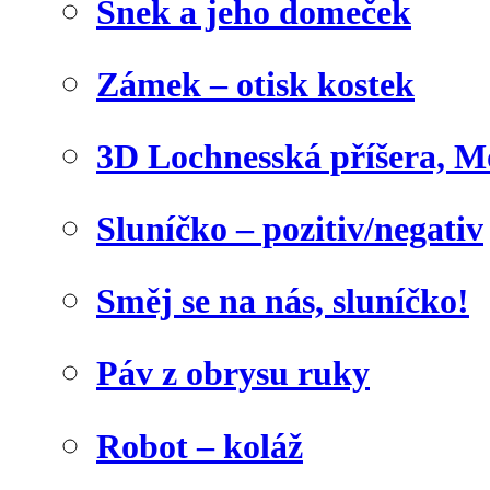
Šnek a jeho domeček
Zámek – otisk kostek
3D Lochnesská příšera, M
Sluníčko – pozitiv/negativ
Směj se na nás, sluníčko!
Páv z obrysu ruky
Robot – koláž