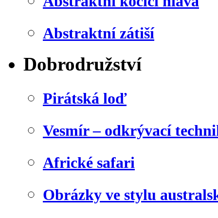
Abstraktní kočičí hlava
Abstraktní zátiší
Dobrodružství
Pirátská loď
Vesmír – odkrývací techn
Africké safari
Obrázky ve stylu australs