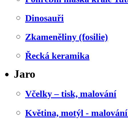
Dinosauři
Zkameněliny (fosilie)
Řecká keramika
Jaro
Včelky – tisk, malování
Květina, motýl - malován