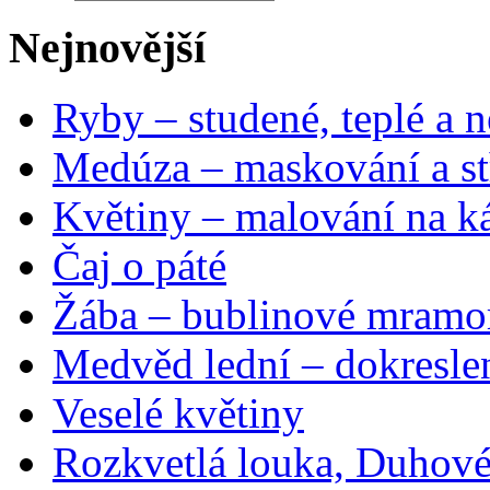
Nejnovější
Ryby – studené, teplé a n
Medúza – maskování a st
Květiny – malování na ká
Čaj o páté
Žába – bublinové mramo
Medvěd lední – dokresle
Veselé květiny
Rozkvetlá louka, Duhové