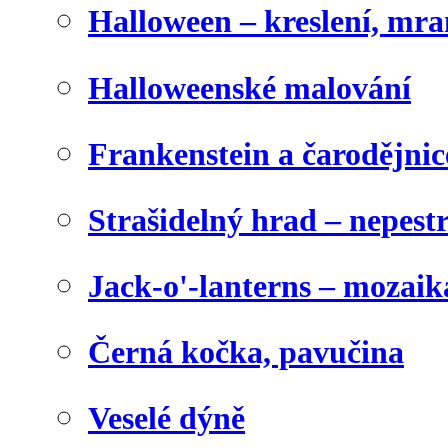
Halloween – kreslení, mr
Halloweenské malování
Frankenstein a čarodějnice
Strašidelný hrad – nepest
Jack-o'-lanterns – mozaik
Černá kočka, pavučina
Veselé dýně