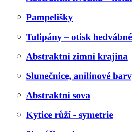
Pampelišky
Tulipány – otisk hedvábn
Abstraktní zimní krajina
Slunečnice, anilinové bar
Abstraktní sova
Kytice růží - symetrie