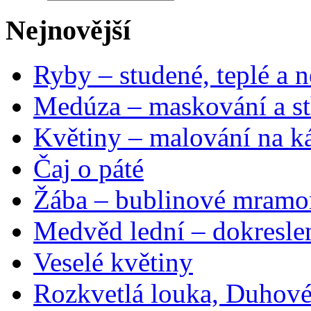
Nejnovější
Ryby – studené, teplé a n
Medúza – maskování a st
Květiny – malování na ká
Čaj o páté
Žába – bublinové mramo
Medvěd lední – dokresle
Veselé květiny
Rozkvetlá louka, Duhové