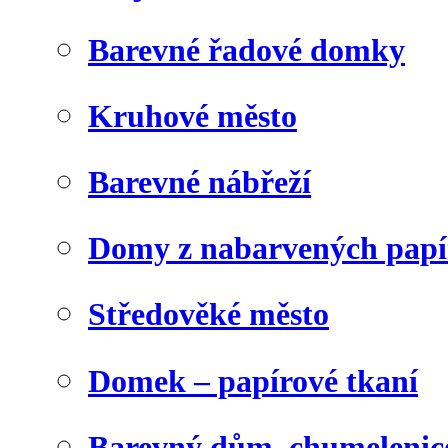
Barevné řadové domky
Kruhové město
Barevné nábřeží
Domy z nabarvených papí
Středověké město
Domek – papírové tkaní
Barevný dům, chumelenic