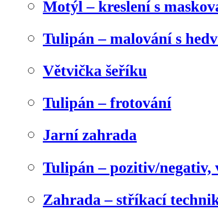
Motýl – kreslení s maskov
Tulipán – malování s he
Větvička šeříku
Tulipán – frotování
Jarní zahrada
Tulipán – pozitiv/negativ,
Zahrada – stříkací techni