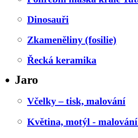
Dinosauři
Zkameněliny (fosilie)
Řecká keramika
Jaro
Včelky – tisk, malování
Květina, motýl - malován