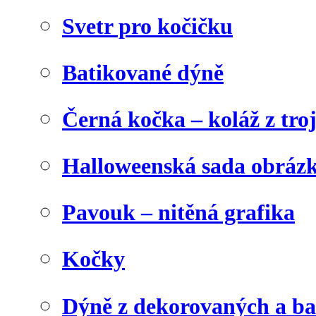
Svetr pro kočičku
Batikované dýně
Černá kočka – koláž z tro
Halloweenská sada obráz
Pavouk – nitěná grafika
Kočky
Dýně z dekorovaných a b