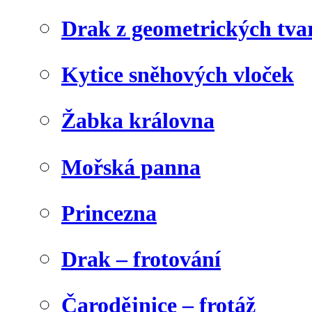
Drak z geometrických tva
Kytice sněhových vloček
Žabka královna
Mořská panna
Princezna
Drak – frotování
Čarodějnice – frotáž