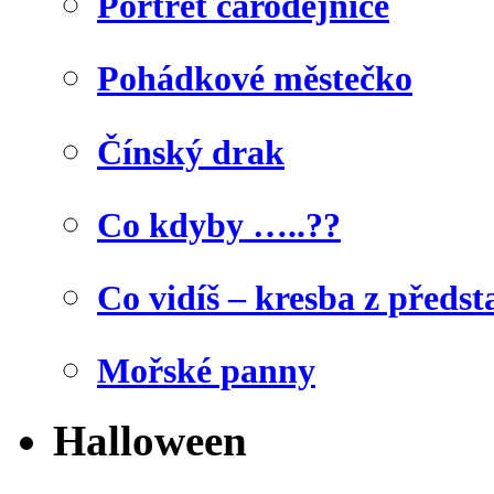
Portrét čarodějnice
Pohádkové městečko
Čínský drak
Co kdyby …..??
Co vidíš – kresba z předst
Mořské panny
Halloween