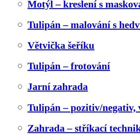
Motýl – kreslení s maskov
Tulipán – malování s he
Větvička šeříku
Tulipán – frotování
Jarní zahrada
Tulipán – pozitiv/negativ,
Zahrada – stříkací techni