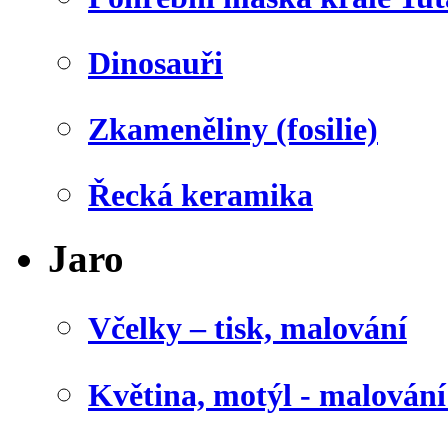
Dinosauři
Zkameněliny (fosilie)
Řecká keramika
Jaro
Včelky – tisk, malování
Květina, motýl - malován