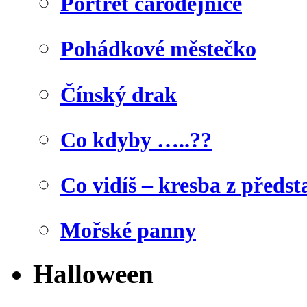
Portrét čarodějnice
Pohádkové městečko
Čínský drak
Co kdyby …..??
Co vidíš – kresba z předst
Mořské panny
Halloween