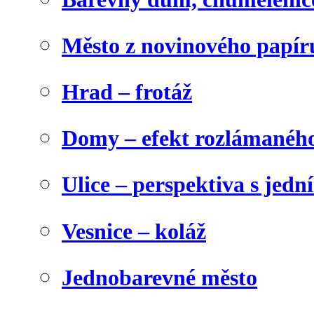
Město z novinového papír
Hrad – frotáž
Domy – efekt rozlámanéh
Ulice – perspektiva s jed
Vesnice – koláž
Jednobarevné město