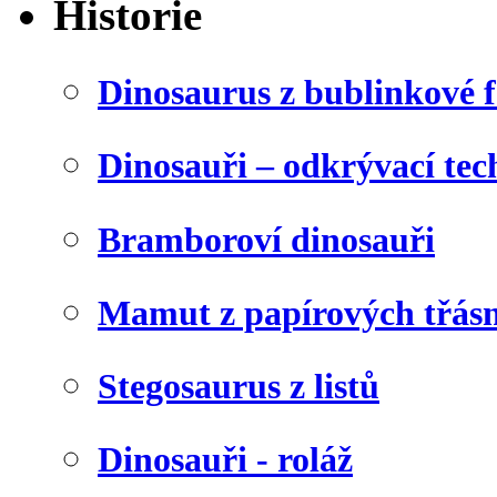
Historie
Dinosaurus z bublinkové f
Dinosauři – odkrývací tec
Bramboroví dinosauři
Mamut z papírových třásn
Stegosaurus z listů
Dinosauři - roláž