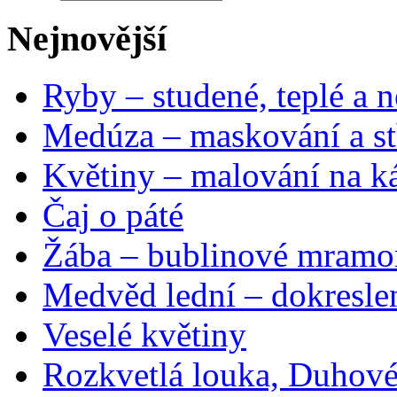
Nejnovější
Ryby – studené, teplé a n
Medúza – maskování a st
Květiny – malování na ká
Čaj o páté
Žába – bublinové mramo
Medvěd lední – dokresle
Veselé květiny
Rozkvetlá louka, Duhové