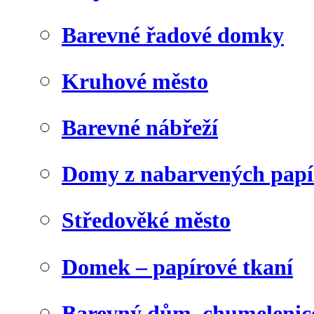
Barevné řadové domky
Kruhové město
Barevné nábřeží
Domy z nabarvených papí
Středověké město
Domek – papírové tkaní
Barevný dům, chumelenic