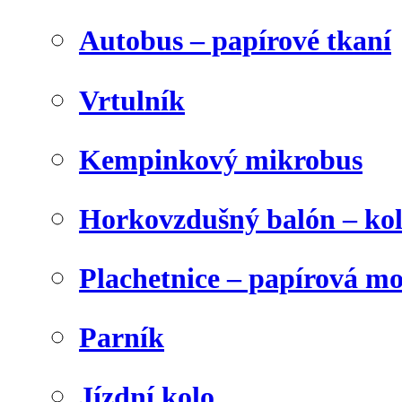
Autobus – papírové tkaní
Vrtulník
Kempinkový mikrobus
Horkovzdušný balón – ko
Plachetnice – papírová m
Parník
Jízdní kolo