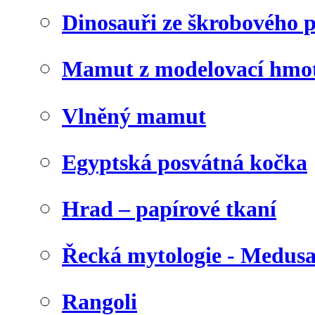
Dinosauři ze škrobového 
Mamut z modelovací hmo
Vlněný mamut
Egyptská posvátná kočka
Hrad – papírové tkaní
Řecká mytologie - Medus
Rangoli