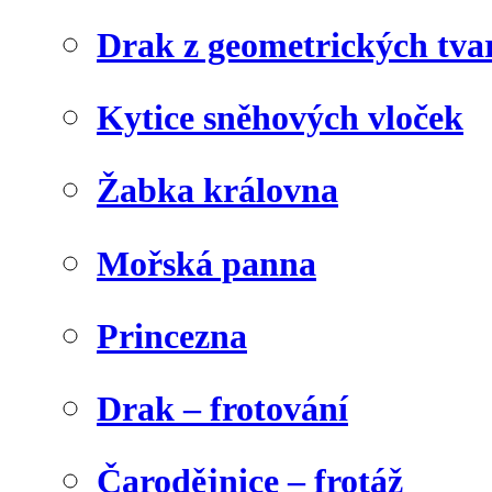
Drak z geometrických tva
Kytice sněhových vloček
Žabka královna
Mořská panna
Princezna
Drak – frotování
Čarodějnice – frotáž