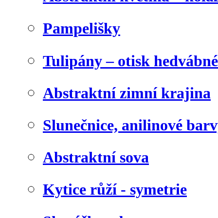
Pampelišky
Tulipány – otisk hedvábn
Abstraktní zimní krajina
Slunečnice, anilinové bar
Abstraktní sova
Kytice růží - symetrie