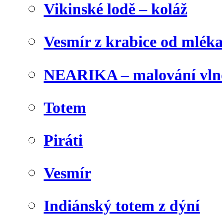
Vikinské lodě – koláž
Vesmír z krabice od mlék
NEARIKA – malování vln
Totem
Piráti
Vesmír
Indiánský totem z dýní