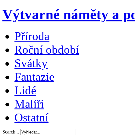
Výtvarné náměty a po
Příroda
Roční období
Svátky
Fantazie
Lidé
Malíři
Ostatní
Search...