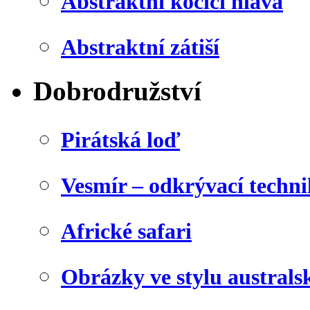
Abstraktní kočičí hlava
Abstraktní zátiší
Dobrodružství
Pirátská loď
Vesmír – odkrývací techn
Africké safari
Obrázky ve stylu australs