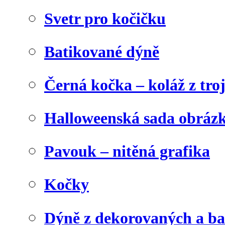
Svetr pro kočičku
Batikované dýně
Černá kočka – koláž z tro
Halloweenská sada obráz
Pavouk – nitěná grafika
Kočky
Dýně z dekorovaných a b