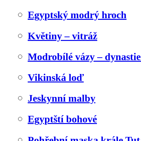
Egyptský modrý hroch
Květiny – vitráž
Modrobílé vázy – dynasti
Vikinská loď
Jeskynní malby
Egyptští bohové
Pohřební maska krále Tu