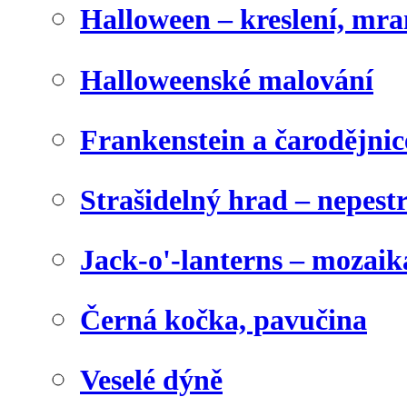
Halloween – kreslení, mr
Halloweenské malování
Frankenstein a čarodějnice
Strašidelný hrad – nepest
Jack-o'-lanterns – mozaik
Černá kočka, pavučina
Veselé dýně