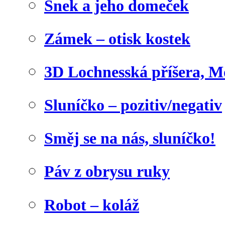
Šnek a jeho domeček
Zámek – otisk kostek
3D Lochnesská příšera, M
Sluníčko – pozitiv/negativ
Směj se na nás, sluníčko!
Páv z obrysu ruky
Robot – koláž