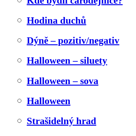
Kde bydlí čarodějnice?
Hodina duchů
Dýně – pozitiv/negativ
Halloween – siluety
Halloween – sova
Halloween
Strašidelný hrad