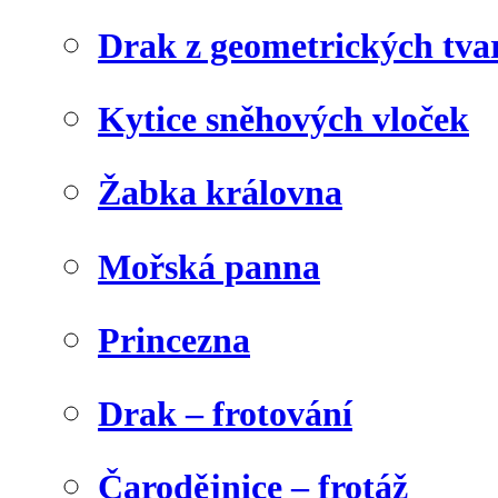
Drak z geometrických tva
Kytice sněhových vloček
Žabka královna
Mořská panna
Princezna
Drak – frotování
Čarodějnice – frotáž