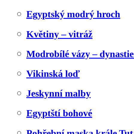
Egyptský modrý hroch
Květiny – vitráž
Modrobílé vázy – dynasti
Vikinská loď
Jeskynní malby
Egyptští bohové
Pohřební maska krále Tu