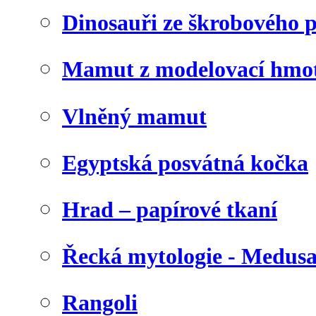
Dinosauři ze škrobového 
Mamut z modelovací hmo
Vlněný mamut
Egyptská posvátná kočka
Hrad – papírové tkaní
Řecká mytologie - Medus
Rangoli