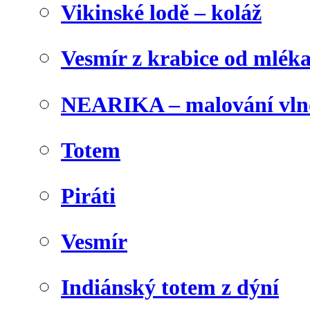
Vikinské lodě – koláž
Vesmír z krabice od mlék
NEARIKA – malování vln
Totem
Piráti
Vesmír
Indiánský totem z dýní