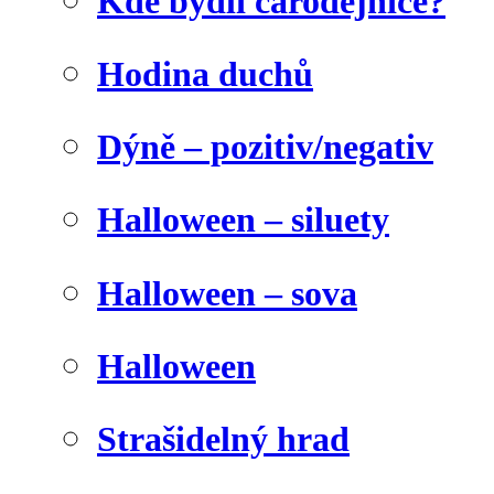
Kde bydlí čarodějnice?
Hodina duchů
Dýně – pozitiv/negativ
Halloween – siluety
Halloween – sova
Halloween
Strašidelný hrad