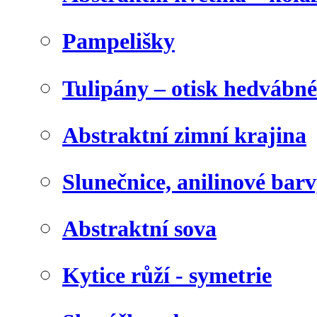
Pampelišky
Tulipány – otisk hedvábn
Abstraktní zimní krajina
Slunečnice, anilinové bar
Abstraktní sova
Kytice růží - symetrie