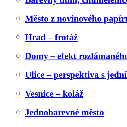
Město z novinového papír
Hrad – frotáž
Domy – efekt rozlámanéh
Ulice – perspektiva s jed
Vesnice – koláž
Jednobarevné město