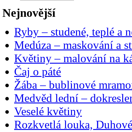
Nejnovější
Ryby – studené, teplé a n
Medúza – maskování a st
Květiny – malování na ká
Čaj o páté
Žába – bublinové mramo
Medvěd lední – dokresle
Veselé květiny
Rozkvetlá louka, Duhové