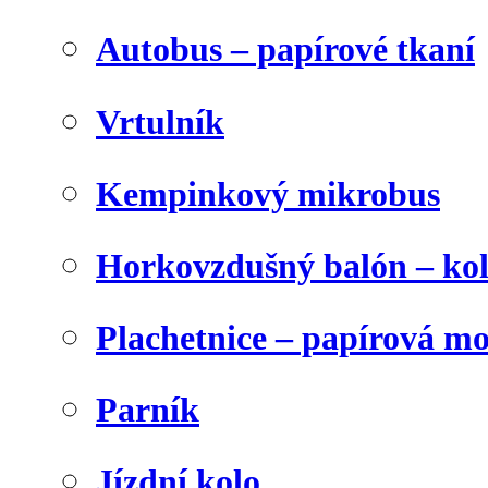
Autobus – papírové tkaní
Vrtulník
Kempinkový mikrobus
Horkovzdušný balón – ko
Plachetnice – papírová m
Parník
Jízdní kolo