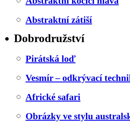
Abstraktní kočičí hlava
Abstraktní zátiší
Dobrodružství
Pirátská loď
Vesmír – odkrývací techn
Africké safari
Obrázky ve stylu australs