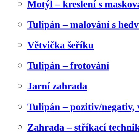
Motýl – kreslení s maskov
Tulipán – malování s he
Větvička šeříku
Tulipán – frotování
Jarní zahrada
Tulipán – pozitiv/negativ,
Zahrada – stříkací techni