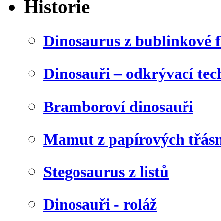
Historie
Dinosaurus z bublinkové f
Dinosauři – odkrývací tec
Bramboroví dinosauři
Mamut z papírových třásn
Stegosaurus z listů
Dinosauři - roláž