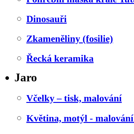
Dinosauři
Zkameněliny (fosilie)
Řecká keramika
Jaro
Včelky – tisk, malování
Květina, motýl - malován