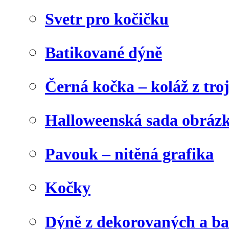
Svetr pro kočičku
Batikované dýně
Černá kočka – koláž z tro
Halloweenská sada obráz
Pavouk – nitěná grafika
Kočky
Dýně z dekorovaných a b