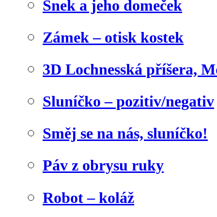
Šnek a jeho domeček
Zámek – otisk kostek
3D Lochnesská příšera, M
Sluníčko – pozitiv/negativ
Směj se na nás, sluníčko!
Páv z obrysu ruky
Robot – koláž