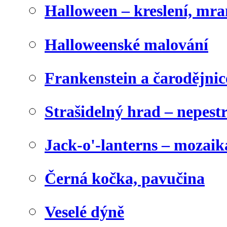
Halloween – kreslení, mr
Halloweenské malování
Frankenstein a čarodějnice
Strašidelný hrad – nepest
Jack-o'-lanterns – mozaik
Černá kočka, pavučina
Veselé dýně