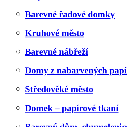
Barevné řadové domky
Kruhové město
Barevné nábřeží
Domy z nabarvených papí
Středověké město
Domek – papírové tkaní
Barevný dům, chumelenic