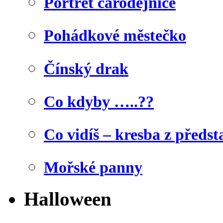
Portrét čarodějnice
Pohádkové městečko
Čínský drak
Co kdyby …..??
Co vidíš – kresba z předst
Mořské panny
Halloween