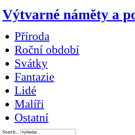
Výtvarné náměty a po
Příroda
Roční období
Svátky
Fantazie
Lidé
Malíři
Ostatní
Search...