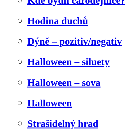
Kde bydlí čarodějnice?
Hodina duchů
Dýně – pozitiv/negativ
Halloween – siluety
Halloween – sova
Halloween
Strašidelný hrad