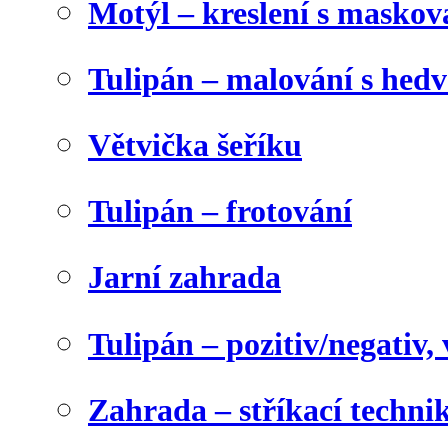
Motýl – kreslení s maskov
Tulipán – malování s he
Větvička šeříku
Tulipán – frotování
Jarní zahrada
Tulipán – pozitiv/negativ,
Zahrada – stříkací techni