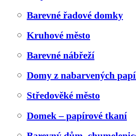
Barevné řadové domky
Kruhové město
Barevné nábřeží
Domy z nabarvených papí
Středověké město
Domek – papírové tkaní
Barevný dům, chumelenic