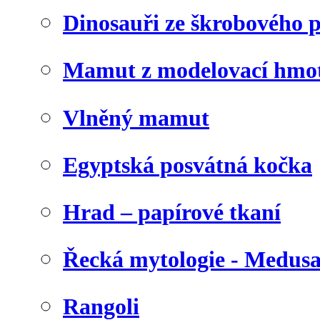
Dinosauři ze škrobového 
Mamut z modelovací hmo
Vlněný mamut
Egyptská posvátná kočka
Hrad – papírové tkaní
Řecká mytologie - Medus
Rangoli