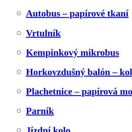
Autobus – papírové tkaní
Vrtulník
Kempinkový mikrobus
Horkovzdušný balón – ko
Plachetnice – papírová m
Parník
Jízdní kolo