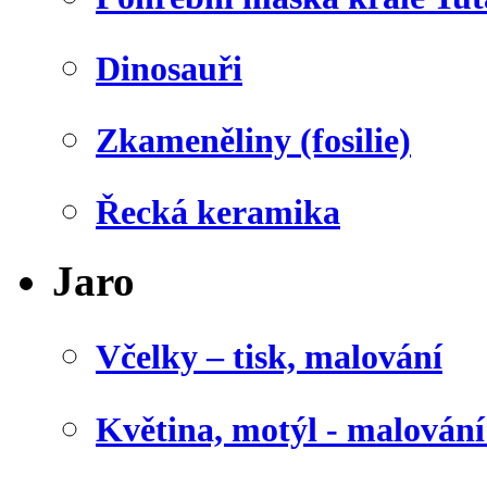
Dinosauři
Zkameněliny (fosilie)
Řecká keramika
Jaro
Včelky – tisk, malování
Květina, motýl - malován