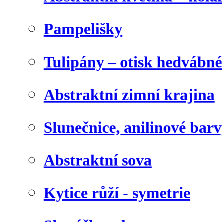
Pampelišky
Tulipány – otisk hedvábn
Abstraktní zimní krajina
Slunečnice, anilinové bar
Abstraktní sova
Kytice růží - symetrie