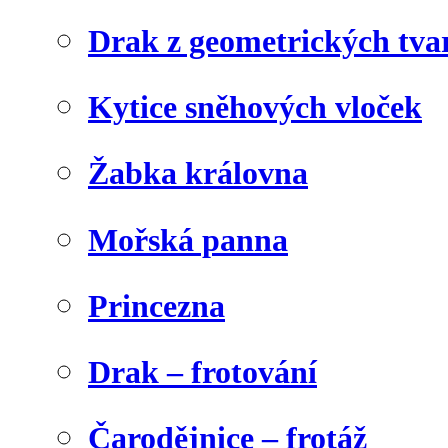
Drak z geometrických tva
Kytice sněhových vloček
Žabka královna
Mořská panna
Princezna
Drak – frotování
Čarodějnice – frotáž