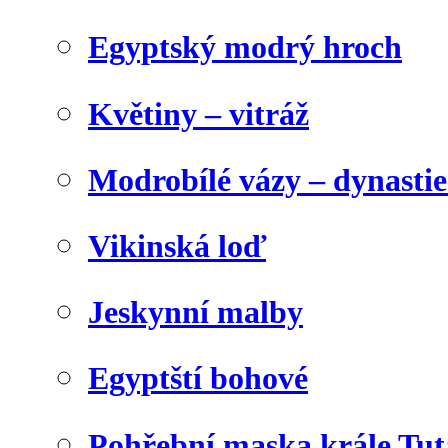
Egyptský modrý hroch
Květiny – vitráž
Modrobílé vázy – dynasti
Vikinská loď
Jeskynní malby
Egyptští bohové
Pohřební maska krále Tu