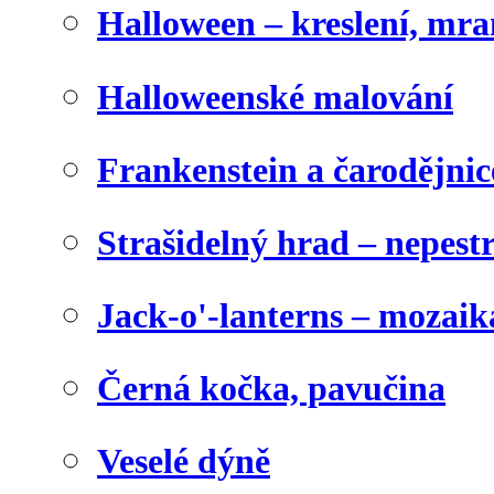
Halloween – kreslení, mr
Halloweenské malování
Frankenstein a čarodějnice
Strašidelný hrad – nepest
Jack-o'-lanterns – mozaik
Černá kočka, pavučina
Veselé dýně