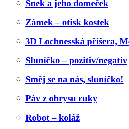
Šnek a jeho domeček
Zámek – otisk kostek
3D Lochnesská příšera, M
Sluníčko – pozitiv/negativ
Směj se na nás, sluníčko!
Páv z obrysu ruky
Robot – koláž