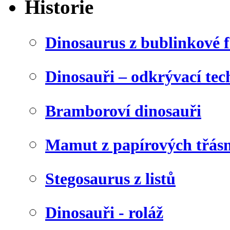
Historie
Dinosaurus z bublinkové f
Dinosauři – odkrývací tec
Bramboroví dinosauři
Mamut z papírových třásn
Stegosaurus z listů
Dinosauři - roláž