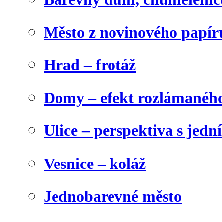
Město z novinového papír
Hrad – frotáž
Domy – efekt rozlámanéh
Ulice – perspektiva s jed
Vesnice – koláž
Jednobarevné město