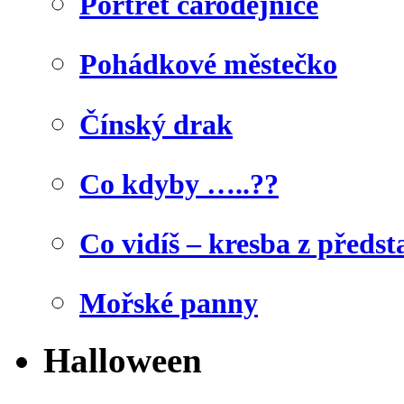
Portrét čarodějnice
Pohádkové městečko
Čínský drak
Co kdyby …..??
Co vidíš – kresba z předst
Mořské panny
Halloween