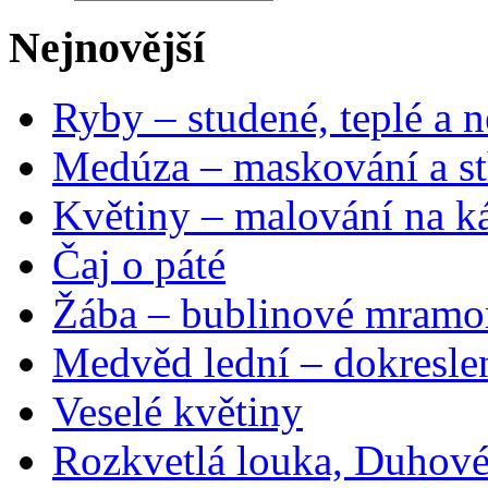
Nejnovější
Ryby – studené, teplé a n
Medúza – maskování a st
Květiny – malování na ká
Čaj o páté
Žába – bublinové mramo
Medvěd lední – dokresle
Veselé květiny
Rozkvetlá louka, Duhové