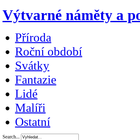
Výtvarné náměty a po
Příroda
Roční období
Svátky
Fantazie
Lidé
Malíři
Ostatní
Search...