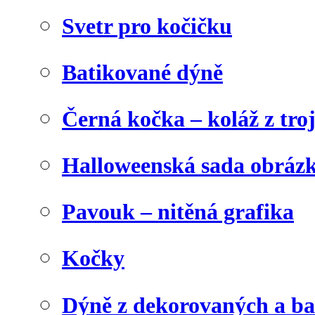
Svetr pro kočičku
Batikované dýně
Černá kočka – koláž z tro
Halloweenská sada obráz
Pavouk – nitěná grafika
Kočky
Dýně z dekorovaných a b