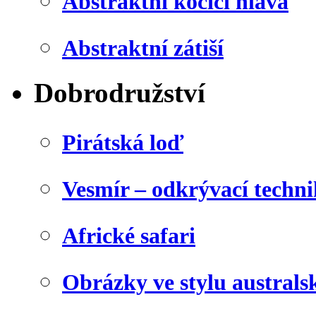
Abstraktní kočičí hlava
Abstraktní zátiší
Dobrodružství
Pirátská loď
Vesmír – odkrývací techn
Africké safari
Obrázky ve stylu australs