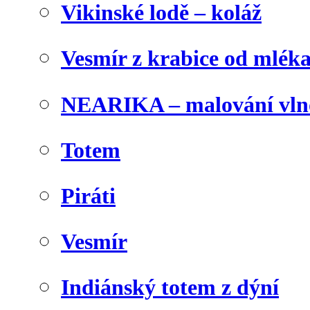
Vikinské lodě – koláž
Vesmír z krabice od mlék
NEARIKA – malování vln
Totem
Piráti
Vesmír
Indiánský totem z dýní