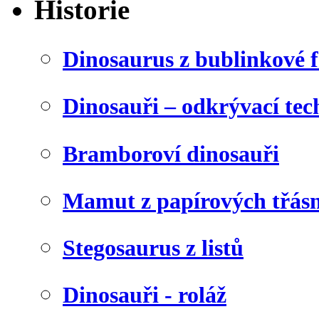
Historie
Dinosaurus z bublinkové f
Dinosauři – odkrývací tec
Bramboroví dinosauři
Mamut z papírových třásn
Stegosaurus z listů
Dinosauři - roláž