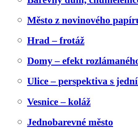
Město z novinového papír
Hrad – frotáž
Domy – efekt rozlámanéh
Ulice – perspektiva s jed
Vesnice – koláž
Jednobarevné město