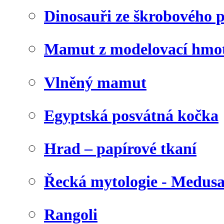
Dinosauři ze škrobového 
Mamut z modelovací hmo
Vlněný mamut
Egyptská posvátná kočka
Hrad – papírové tkaní
Řecká mytologie - Medus
Rangoli