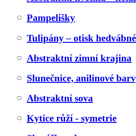
Pampelišky
Tulipány – otisk hedvábn
Abstraktní zimní krajina
Slunečnice, anilinové bar
Abstraktní sova
Kytice růží - symetrie