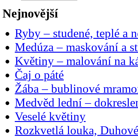
Nejnovější
Ryby – studené, teplé a n
Medúza – maskování a st
Květiny – malování na ká
Čaj o páté
Žába – bublinové mramo
Medvěd lední – dokresle
Veselé květiny
Rozkvetlá louka, Duhové