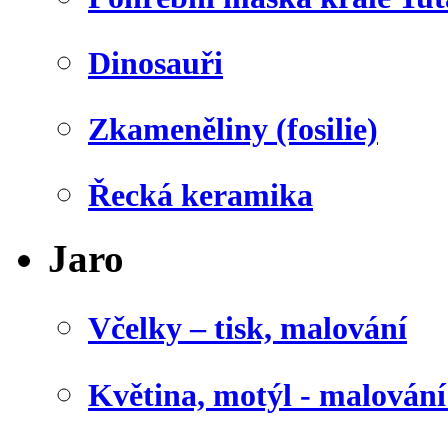
Dinosauři
Zkameněliny (fosilie)
Řecká keramika
Jaro
Včelky – tisk, malování
Květina, motýl - malován