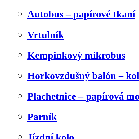
Autobus – papírové tkaní
Vrtulník
Kempinkový mikrobus
Horkovzdušný balón – ko
Plachetnice – papírová m
Parník
Jízdní kolo