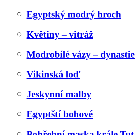
Egyptský modrý hroch
Květiny – vitráž
Modrobílé vázy – dynasti
Vikinská loď
Jeskynní malby
Egyptští bohové
Pohřební maska krále Tu