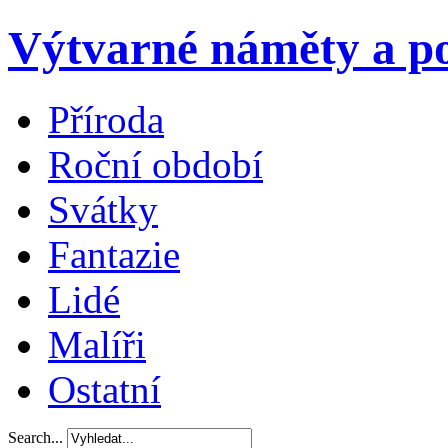
Výtvarné náměty a po
Příroda
Roční období
Svátky
Fantazie
Lidé
Malíři
Ostatní
Search...