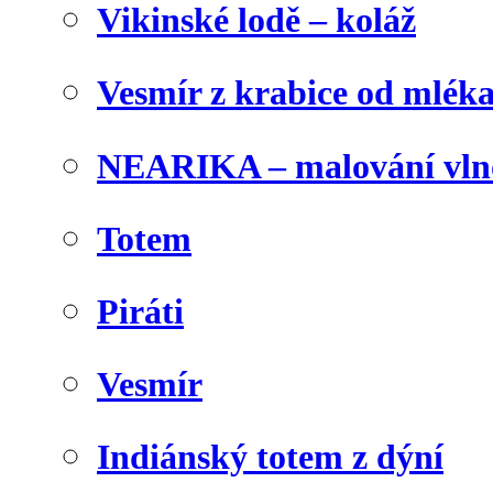
Vikinské lodě – koláž
Vesmír z krabice od mlék
NEARIKA – malování vln
Totem
Piráti
Vesmír
Indiánský totem z dýní