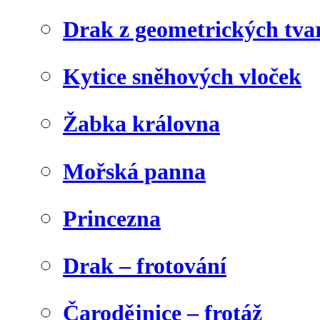
Drak z geometrických tva
Kytice sněhových vloček
Žabka královna
Mořská panna
Princezna
Drak – frotování
Čarodějnice – frotáž