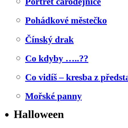
Portrét čarodějnice
Pohádkové městečko
Čínský drak
Co kdyby …..??
Co vidíš – kresba z předst
Mořské panny
Halloween