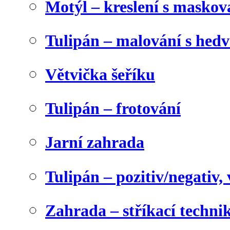
Motýl – kreslení s maskov
Tulipán – malování s he
Větvička šeříku
Tulipán – frotování
Jarní zahrada
Tulipán – pozitiv/negativ,
Zahrada – stříkací techni