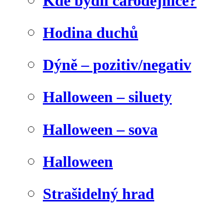
Kde bydlí čarodějnice?
Hodina duchů
Dýně – pozitiv/negativ
Halloween – siluety
Halloween – sova
Halloween
Strašidelný hrad