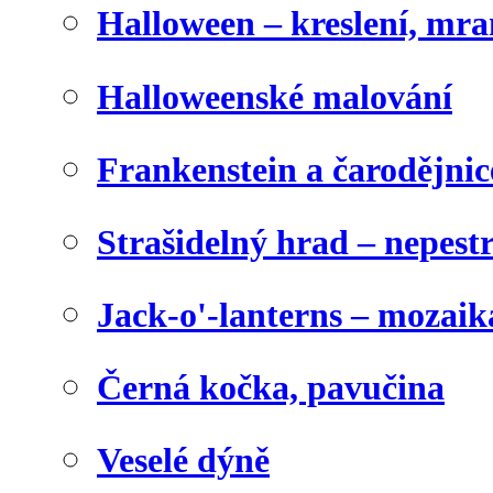
Halloween – kreslení, mr
Halloweenské malování
Frankenstein a čarodějnice
Strašidelný hrad – nepest
Jack-o'-lanterns – mozaik
Černá kočka, pavučina
Veselé dýně