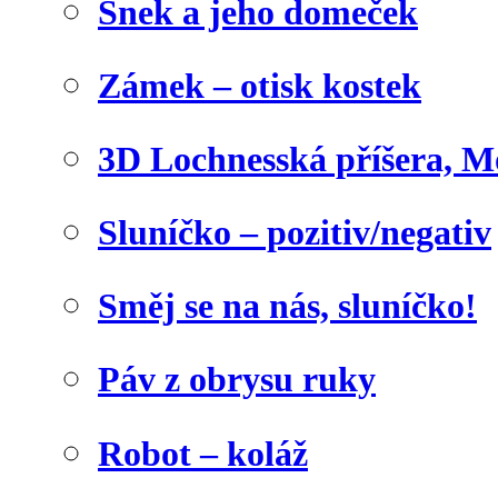
Šnek a jeho domeček
Zámek – otisk kostek
3D Lochnesská příšera, M
Sluníčko – pozitiv/negativ
Směj se na nás, sluníčko!
Páv z obrysu ruky
Robot – koláž