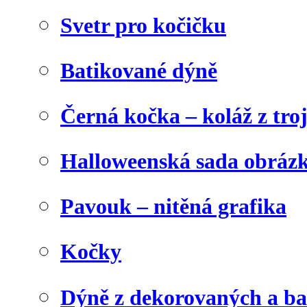
Svetr pro kočičku
Batikované dýně
Černá kočka – koláž z tro
Halloweenská sada obráz
Pavouk – nitěná grafika
Kočky
Dýně z dekorovaných a b