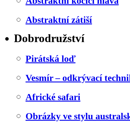
Abstraktní kočičí hlava
Abstraktní zátiší
Dobrodružství
Pirátská loď
Vesmír – odkrývací techn
Africké safari
Obrázky ve stylu australs