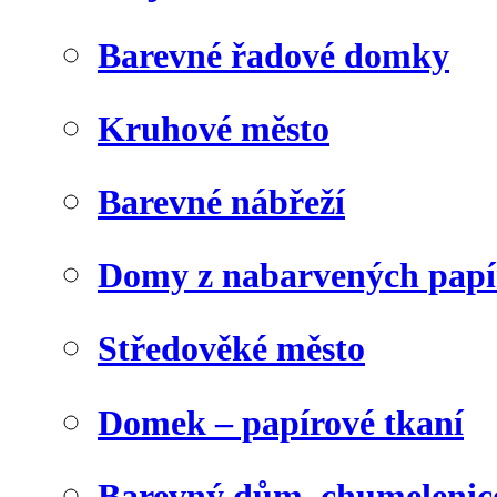
Barevné řadové domky
Kruhové město
Barevné nábřeží
Domy z nabarvených papí
Středověké město
Domek – papírové tkaní
Barevný dům, chumelenic