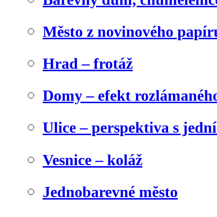
Město z novinového papír
Hrad – frotáž
Domy – efekt rozlámanéh
Ulice – perspektiva s jed
Vesnice – koláž
Jednobarevné město