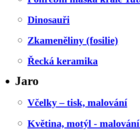
Dinosauři
Zkameněliny (fosilie)
Řecká keramika
Jaro
Včelky – tisk, malování
Květina, motýl - malován