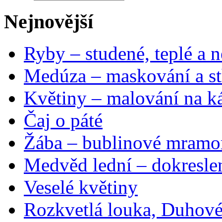
Nejnovější
Ryby – studené, teplé a n
Medúza – maskování a st
Květiny – malování na ká
Čaj o páté
Žába – bublinové mramo
Medvěd lední – dokresle
Veselé květiny
Rozkvetlá louka, Duhové