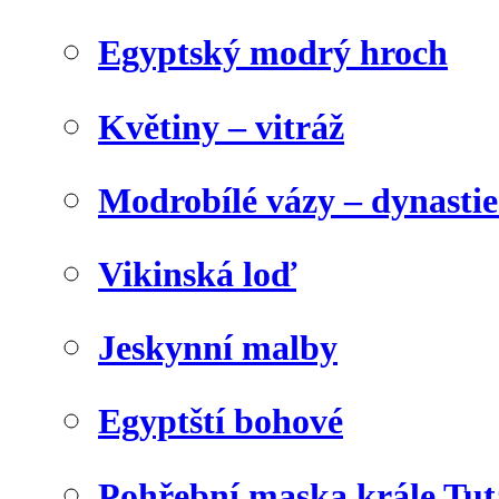
Egyptský modrý hroch
Květiny – vitráž
Modrobílé vázy – dynasti
Vikinská loď
Jeskynní malby
Egyptští bohové
Pohřební maska krále Tu