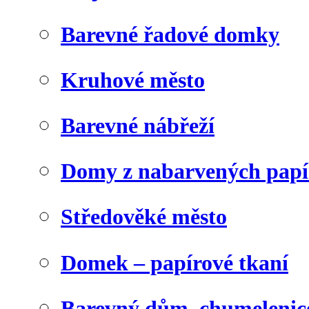
Barevné řadové domky
Kruhové město
Barevné nábřeží
Domy z nabarvených papí
Středověké město
Domek – papírové tkaní
Barevný dům, chumelenic