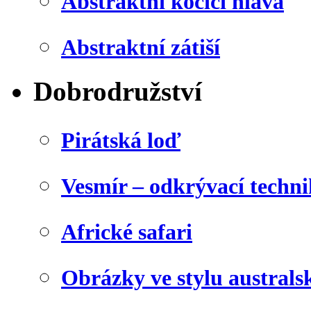
Abstraktní kočičí hlava
Abstraktní zátiší
Dobrodružství
Pirátská loď
Vesmír – odkrývací techn
Africké safari
Obrázky ve stylu australs