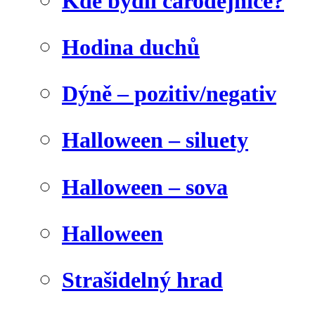
Kde bydlí čarodějnice?
Hodina duchů
Dýně – pozitiv/negativ
Halloween – siluety
Halloween – sova
Halloween
Strašidelný hrad