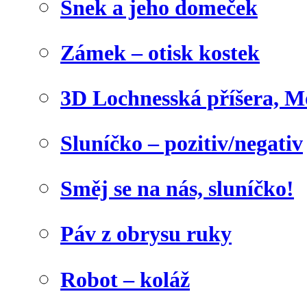
Šnek a jeho domeček
Zámek – otisk kostek
3D Lochnesská příšera, M
Sluníčko – pozitiv/negativ
Směj se na nás, sluníčko!
Páv z obrysu ruky
Robot – koláž