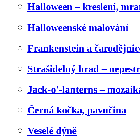
Halloween – kreslení, mr
Halloweenské malování
Frankenstein a čarodějnice
Strašidelný hrad – nepest
Jack-o'-lanterns – mozaik
Černá kočka, pavučina
Veselé dýně