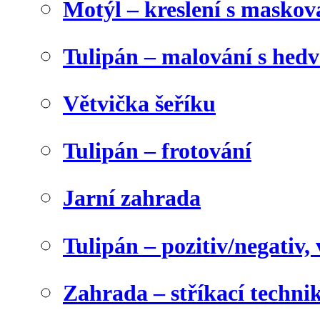
Motýl – kreslení s maskov
Tulipán – malování s he
Větvička šeříku
Tulipán – frotování
Jarní zahrada
Tulipán – pozitiv/negativ,
Zahrada – stříkací techni