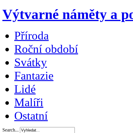
Výtvarné náměty a po
Příroda
Roční období
Svátky
Fantazie
Lidé
Malíři
Ostatní
Search...