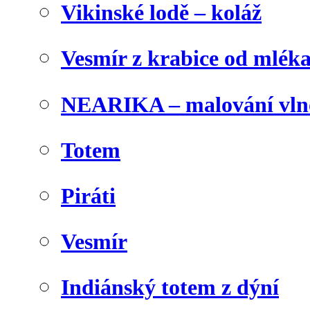
Vikinské lodě – koláž
Vesmír z krabice od mlék
NEARIKA – malování vln
Totem
Piráti
Vesmír
Indiánský totem z dýní