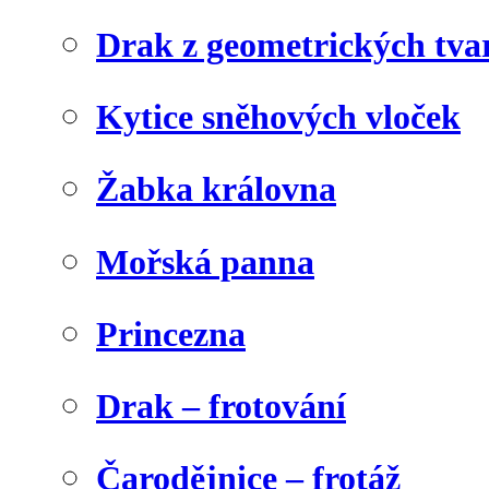
Drak z geometrických tva
Kytice sněhových vloček
Žabka královna
Mořská panna
Princezna
Drak – frotování
Čarodějnice – frotáž