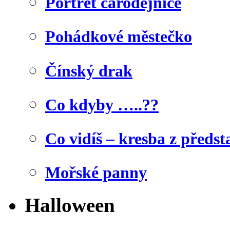
Portrét čarodějnice
Pohádkové městečko
Čínský drak
Co kdyby …..??
Co vidíš – kresba z předst
Mořské panny
Halloween