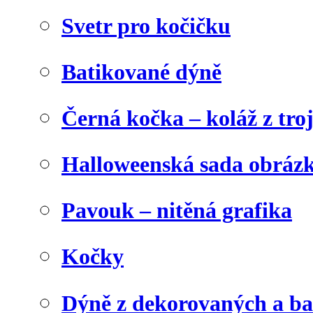
Svetr pro kočičku
Batikované dýně
Černá kočka – koláž z tro
Halloweenská sada obráz
Pavouk – nitěná grafika
Kočky
Dýně z dekorovaných a b