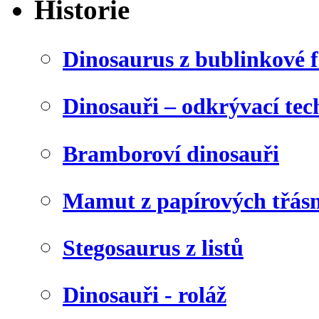
Historie
Dinosaurus z bublinkové f
Dinosauři – odkrývací tec
Bramboroví dinosauři
Mamut z papírových třásn
Stegosaurus z listů
Dinosauři - roláž