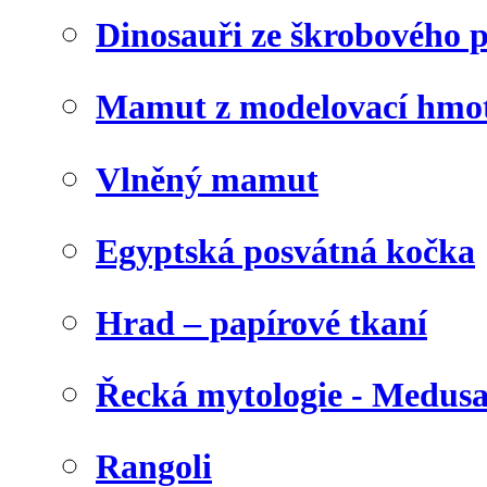
Dinosauři ze škrobového 
Mamut z modelovací hmo
Vlněný mamut
Egyptská posvátná kočka
Hrad – papírové tkaní
Řecká mytologie - Medus
Rangoli