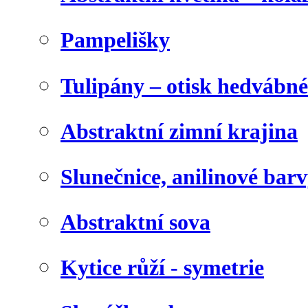
Pampelišky
Tulipány – otisk hedvábn
Abstraktní zimní krajina
Slunečnice, anilinové bar
Abstraktní sova
Kytice růží - symetrie