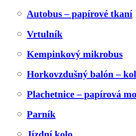
Autobus – papírové tkaní
Vrtulník
Kempinkový mikrobus
Horkovzdušný balón – ko
Plachetnice – papírová m
Parník
Jízdní kolo