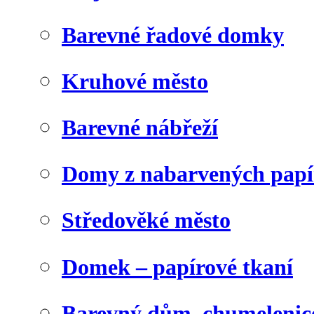
Barevné řadové domky
Kruhové město
Barevné nábřeží
Domy z nabarvených papí
Středověké město
Domek – papírové tkaní
Barevný dům, chumelenic