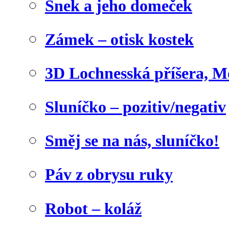
Šnek a jeho domeček
Zámek – otisk kostek
3D Lochnesská příšera, M
Sluníčko – pozitiv/negativ
Směj se na nás, sluníčko!
Páv z obrysu ruky
Robot – koláž