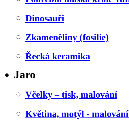
Dinosauři
Zkameněliny (fosilie)
Řecká keramika
Jaro
Včelky – tisk, malování
Květina, motýl - malován