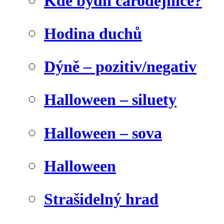
Kde bydlí čarodějnice?
Hodina duchů
Dýně – pozitiv/negativ
Halloween – siluety
Halloween – sova
Halloween
Strašidelný hrad