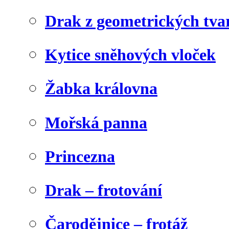
Drak z geometrických tva
Kytice sněhových vloček
Žabka královna
Mořská panna
Princezna
Drak – frotování
Čarodějnice – frotáž