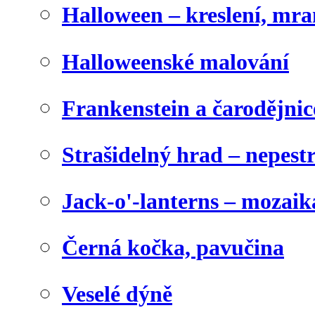
Halloween – kreslení, mr
Halloweenské malování
Frankenstein a čarodějnice
Strašidelný hrad – nepest
Jack-o'-lanterns – mozaik
Černá kočka, pavučina
Veselé dýně