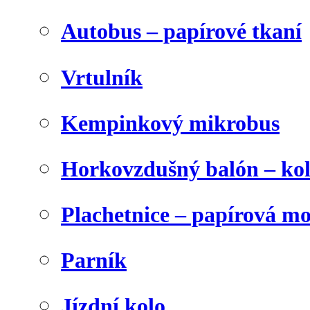
Autobus – papírové tkaní
Vrtulník
Kempinkový mikrobus
Horkovzdušný balón – ko
Plachetnice – papírová m
Parník
Jízdní kolo