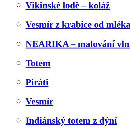
Vikinské lodě – koláž
Vesmír z krabice od mlék
NEARIKA – malování vln
Totem
Piráti
Vesmír
Indiánský totem z dýní