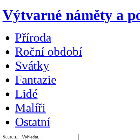
Výtvarné náměty a po
Příroda
Roční období
Svátky
Fantazie
Lidé
Malíři
Ostatní
Search...