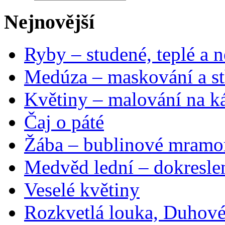
Nejnovější
Ryby – studené, teplé a n
Medúza – maskování a st
Květiny – malování na ká
Čaj o páté
Žába – bublinové mramo
Medvěd lední – dokresle
Veselé květiny
Rozkvetlá louka, Duhové