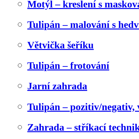
Motýl – kreslení s maskov
Tulipán – malování s he
Větvička šeříku
Tulipán – frotování
Jarní zahrada
Tulipán – pozitiv/negativ,
Zahrada – stříkací techni