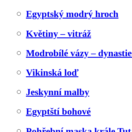
Egyptský modrý hroch
Květiny – vitráž
Modrobílé vázy – dynasti
Vikinská loď
Jeskynní malby
Egyptští bohové
Pohřební maska krále Tu