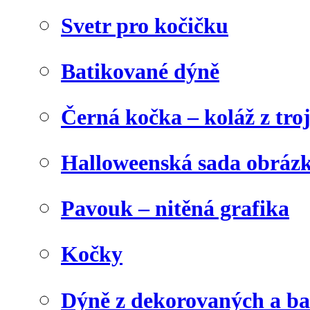
Svetr pro kočičku
Batikované dýně
Černá kočka – koláž z tro
Halloweenská sada obráz
Pavouk – nitěná grafika
Kočky
Dýně z dekorovaných a b