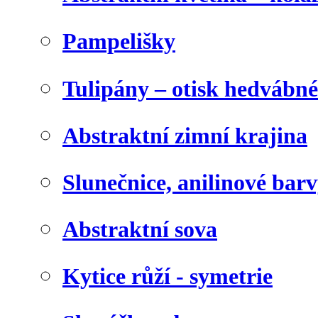
Pampelišky
Tulipány – otisk hedvábn
Abstraktní zimní krajina
Slunečnice, anilinové bar
Abstraktní sova
Kytice růží - symetrie