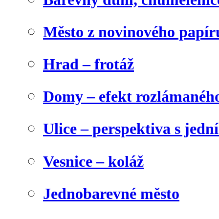
Město z novinového papír
Hrad – frotáž
Domy – efekt rozlámanéh
Ulice – perspektiva s jed
Vesnice – koláž
Jednobarevné město