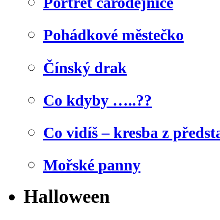
Portrét čarodějnice
Pohádkové městečko
Čínský drak
Co kdyby …..??
Co vidíš – kresba z předst
Mořské panny
Halloween