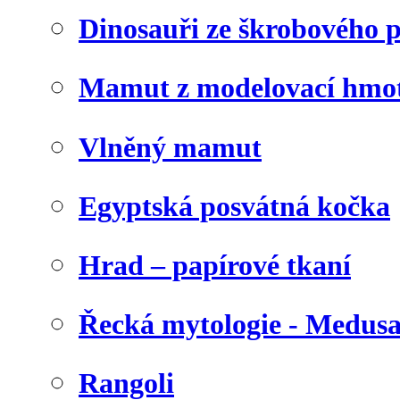
Dinosauři ze škrobového 
Mamut z modelovací hmo
Vlněný mamut
Egyptská posvátná kočka
Hrad – papírové tkaní
Řecká mytologie - Medus
Rangoli