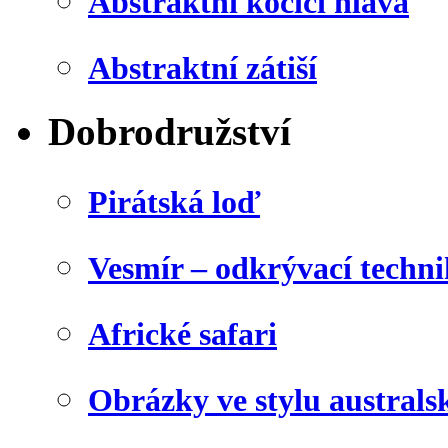
Abstraktní kočičí hlava
Abstraktní zátiší
Dobrodružství
Pirátská loď
Vesmír – odkrývací techn
Africké safari
Obrázky ve stylu australs