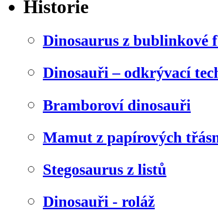
Historie
Dinosaurus z bublinkové f
Dinosauři – odkrývací tec
Bramboroví dinosauři
Mamut z papírových třásn
Stegosaurus z listů
Dinosauři - roláž