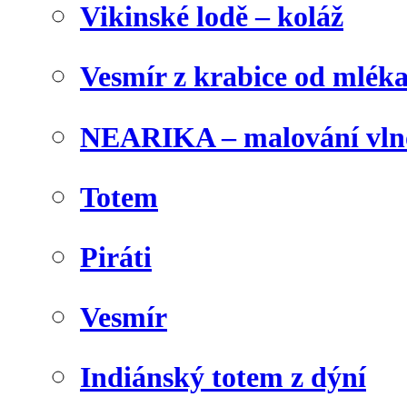
Vikinské lodě – koláž
Vesmír z krabice od mlék
NEARIKA – malování vln
Totem
Piráti
Vesmír
Indiánský totem z dýní