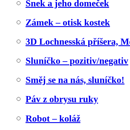
Šnek a jeho domeček
Zámek – otisk kostek
3D Lochnesská příšera, M
Sluníčko – pozitiv/negativ
Směj se na nás, sluníčko!
Páv z obrysu ruky
Robot – koláž