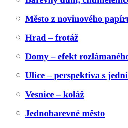
Město z novinového papír
Hrad – frotáž
Domy – efekt rozlámanéh
Ulice – perspektiva s jed
Vesnice – koláž
Jednobarevné město