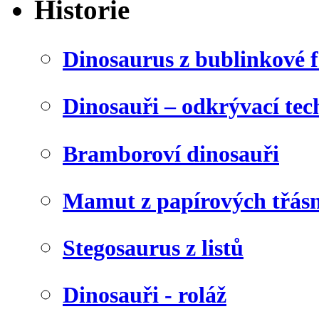
Historie
Dinosaurus z bublinkové f
Dinosauři – odkrývací tec
Bramboroví dinosauři
Mamut z papírových třásn
Stegosaurus z listů
Dinosauři - roláž