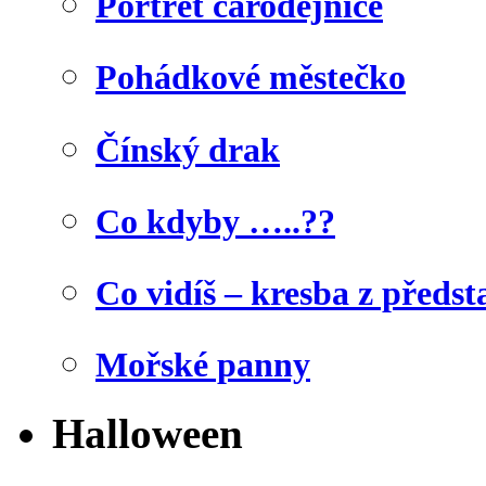
Portrét čarodějnice
Pohádkové městečko
Čínský drak
Co kdyby …..??
Co vidíš – kresba z předst
Mořské panny
Halloween