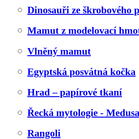
Dinosauři ze škrobového 
Mamut z modelovací hmo
Vlněný mamut
Egyptská posvátná kočka
Hrad – papírové tkaní
Řecká mytologie - Medus
Rangoli