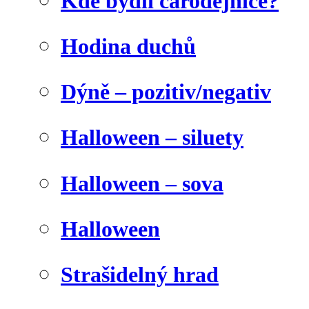
Kde bydlí čarodějnice?
Hodina duchů
Dýně – pozitiv/negativ
Halloween – siluety
Halloween – sova
Halloween
Strašidelný hrad