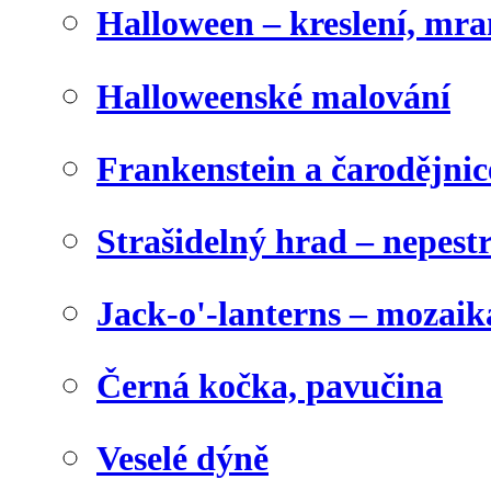
Halloween – kreslení, mr
Halloweenské malování
Frankenstein a čarodějnice
Strašidelný hrad – nepest
Jack-o'-lanterns – mozaik
Černá kočka, pavučina
Veselé dýně