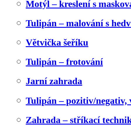
Motýl – kreslení s maskov
Tulipán – malování s he
Větvička šeříku
Tulipán – frotování
Jarní zahrada
Tulipán – pozitiv/negativ,
Zahrada – stříkací techni