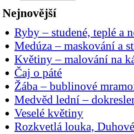
Nejnovější
Ryby – studené, teplé a n
Medúza – maskování a st
Květiny – malování na ká
Čaj o páté
Žába – bublinové mramo
Medvěd lední – dokresle
Veselé květiny
Rozkvetlá louka, Duhové