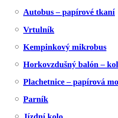
Autobus – papírové tkaní
Vrtulník
Kempinkový mikrobus
Horkovzdušný balón – ko
Plachetnice – papírová m
Parník
Jízdní kolo