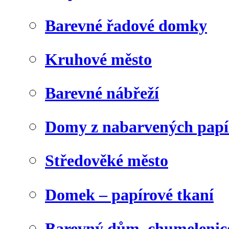
Barevné řadové domky
Kruhové město
Barevné nábřeží
Domy z nabarvených papí
Středověké město
Domek – papírové tkaní
Barevný dům, chumelenic