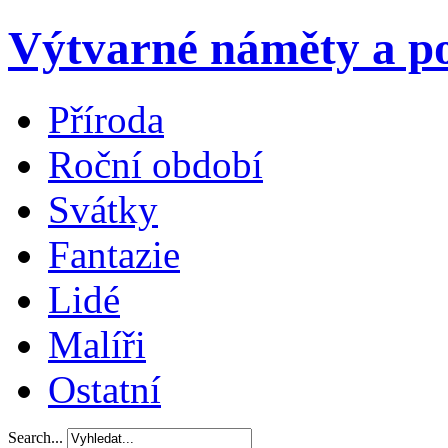
Výtvarné náměty a po
Příroda
Roční období
Svátky
Fantazie
Lidé
Malíři
Ostatní
Search...