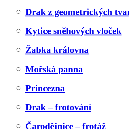
Drak z geometrických tva
Kytice sněhových vloček
Žabka královna
Mořská panna
Princezna
Drak – frotování
Čarodějnice – frotáž