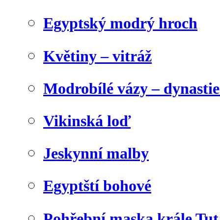
Egyptský modrý hroch
Květiny – vitráž
Modrobílé vázy – dynasti
Vikinská loď
Jeskynní malby
Egyptští bohové
Pohřební maska krále Tu