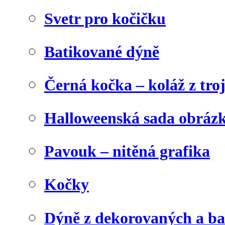
Svetr pro kočičku
Batikované dýně
Černá kočka – koláž z tro
Halloweenská sada obráz
Pavouk – nitěná grafika
Kočky
Dýně z dekorovaných a b