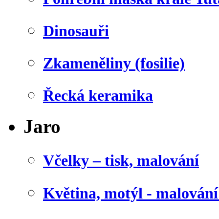
Dinosauři
Zkameněliny (fosilie)
Řecká keramika
Jaro
Včelky – tisk, malování
Květina, motýl - malován