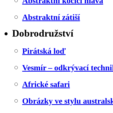
Abstraktní kočičí hlava
Abstraktní zátiší
Dobrodružství
Pirátská loď
Vesmír – odkrývací techn
Africké safari
Obrázky ve stylu australs