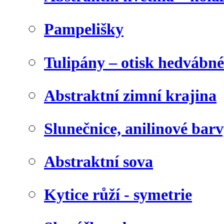
Pampelišky
Tulipány – otisk hedvábn
Abstraktní zimní krajina
Slunečnice, anilinové bar
Abstraktní sova
Kytice růží - symetrie