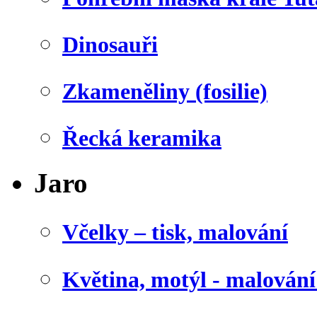
Dinosauři
Zkameněliny (fosilie)
Řecká keramika
Jaro
Včelky – tisk, malování
Květina, motýl - malován