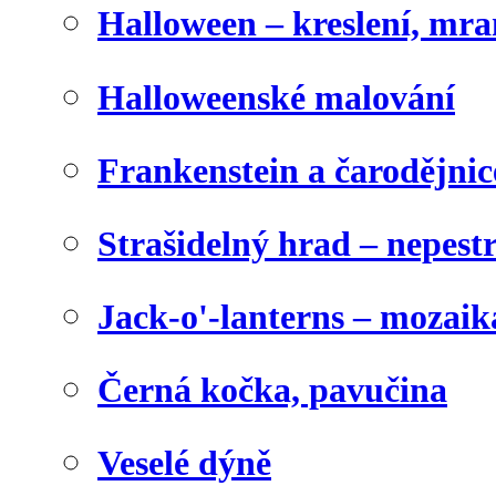
Halloween – kreslení, mr
Halloweenské malování
Frankenstein a čarodějnice
Strašidelný hrad – nepest
Jack-o'-lanterns – mozaik
Černá kočka, pavučina
Veselé dýně