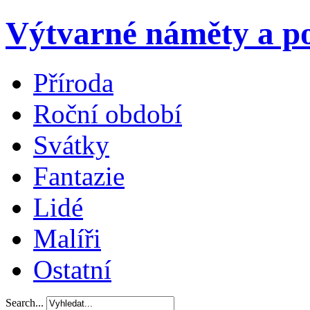
Výtvarné náměty a po
Příroda
Roční období
Svátky
Fantazie
Lidé
Malíři
Ostatní
Search...