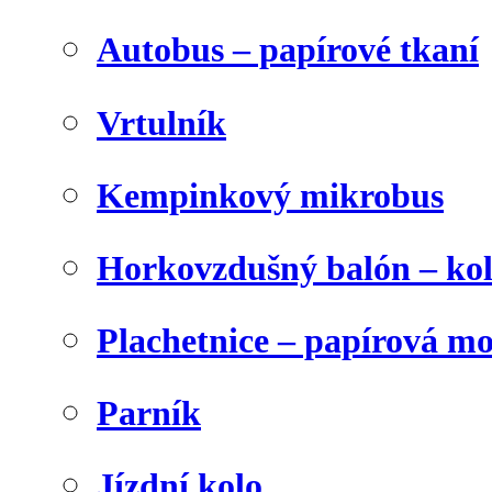
Autobus – papírové tkaní
Vrtulník
Kempinkový mikrobus
Horkovzdušný balón – ko
Plachetnice – papírová m
Parník
Jízdní kolo