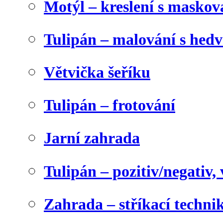
Motýl – kreslení s maskov
Tulipán – malování s he
Větvička šeříku
Tulipán – frotování
Jarní zahrada
Tulipán – pozitiv/negativ,
Zahrada – stříkací techni