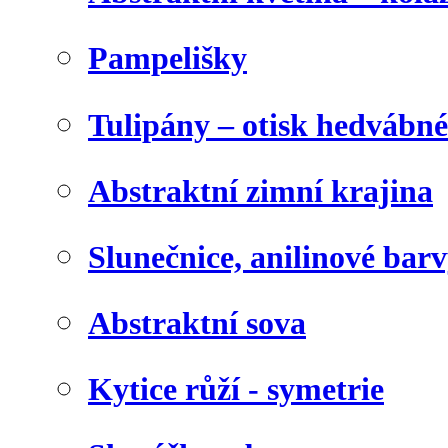
Pampelišky
Tulipány – otisk hedvábn
Abstraktní zimní krajina
Slunečnice, anilinové bar
Abstraktní sova
Kytice růží - symetrie