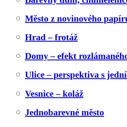
Město z novinového papír
Hrad – frotáž
Domy – efekt rozlámanéh
Ulice – perspektiva s jed
Vesnice – koláž
Jednobarevné město