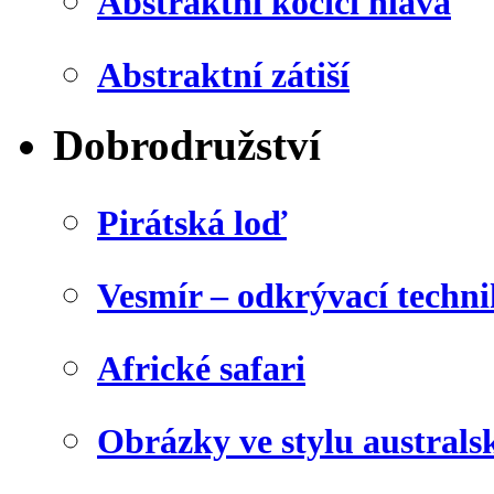
Abstraktní kočičí hlava
Abstraktní zátiší
Dobrodružství
Pirátská loď
Vesmír – odkrývací techn
Africké safari
Obrázky ve stylu australs