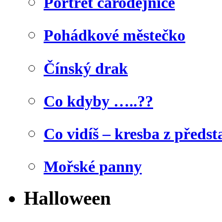
Portrét čarodějnice
Pohádkové městečko
Čínský drak
Co kdyby …..??
Co vidíš – kresba z předst
Mořské panny
Halloween