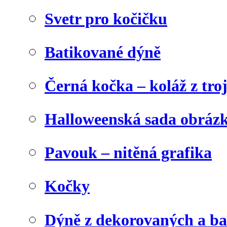
Svetr pro kočičku
Batikované dýně
Černá kočka – koláž z tro
Halloweenská sada obráz
Pavouk – nitěná grafika
Kočky
Dýně z dekorovaných a b