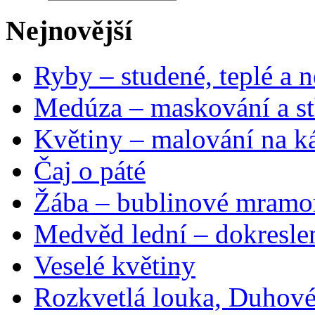
Nejnovější
Ryby – studené, teplé a n
Medúza – maskování a st
Květiny – malování na ká
Čaj o páté
Žába – bublinové mramo
Medvěd lední – dokresle
Veselé květiny
Rozkvetlá louka, Duhové