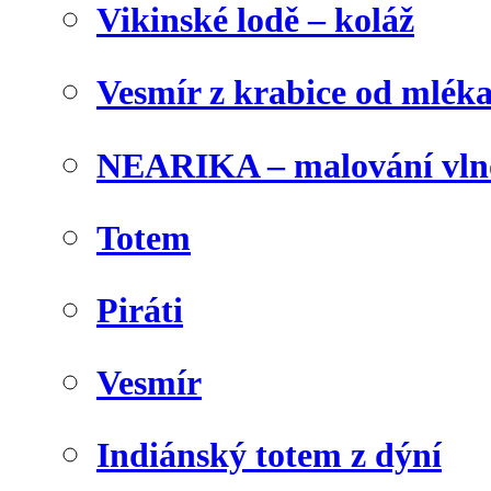
Vikinské lodě – koláž
Vesmír z krabice od mlék
NEARIKA – malování vln
Totem
Piráti
Vesmír
Indiánský totem z dýní