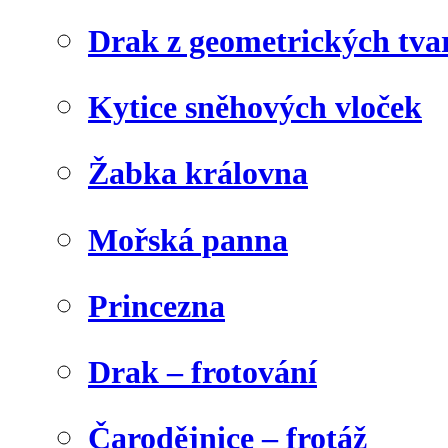
Drak z geometrických tva
Kytice sněhových vloček
Žabka královna
Mořská panna
Princezna
Drak – frotování
Čarodějnice – frotáž