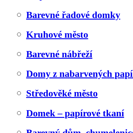
Barevné řadové domky
Kruhové město
Barevné nábřeží
Domy z nabarvených papí
Středověké město
Domek – papírové tkaní
Barevný dům, chumelenic