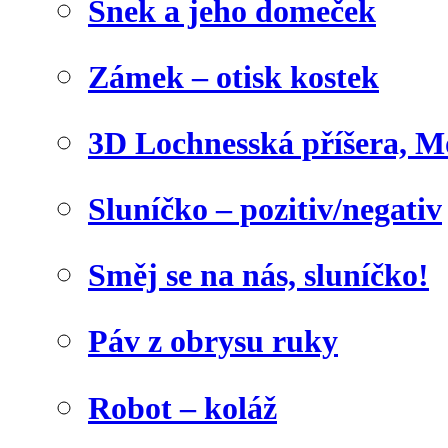
Šnek a jeho domeček
Zámek – otisk kostek
3D Lochnesská příšera, M
Sluníčko – pozitiv/negativ
Směj se na nás, sluníčko!
Páv z obrysu ruky
Robot – koláž