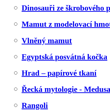
Dinosauři ze škrobového 
Mamut z modelovací hmo
Vlněný mamut
Egyptská posvátná kočka
Hrad – papírové tkaní
Řecká mytologie - Medus
Rangoli