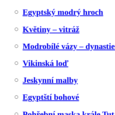
Egyptský modrý hroch
Květiny – vitráž
Modrobílé vázy – dynasti
Vikinská loď
Jeskynní malby
Egyptští bohové
Pohřební maska krále Tu