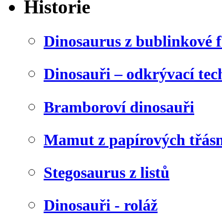
Historie
Dinosaurus z bublinkové f
Dinosauři – odkrývací tec
Bramboroví dinosauři
Mamut z papírových třásn
Stegosaurus z listů
Dinosauři - roláž