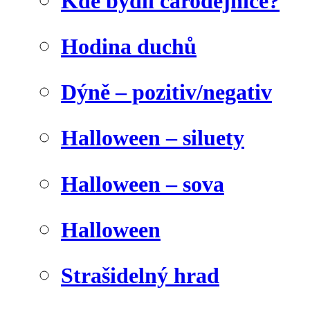
Kde bydlí čarodějnice?
Hodina duchů
Dýně – pozitiv/negativ
Halloween – siluety
Halloween – sova
Halloween
Strašidelný hrad