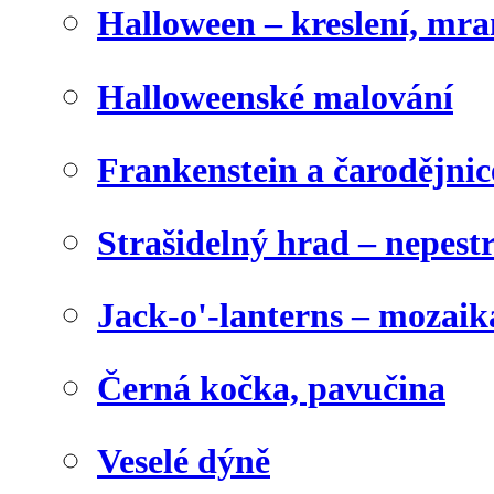
Halloween – kreslení, mr
Halloweenské malování
Frankenstein a čarodějnice
Strašidelný hrad – nepest
Jack-o'-lanterns – mozaik
Černá kočka, pavučina
Veselé dýně