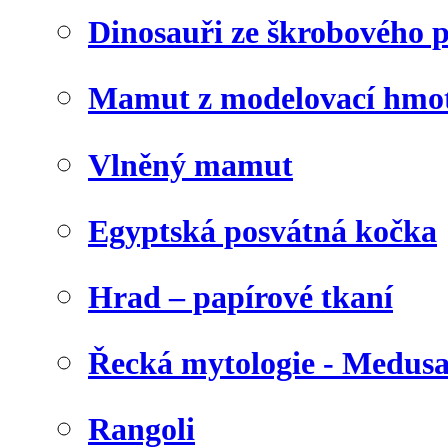
Dinosauři ze škrobového 
Mamut z modelovací hmo
Vlněný mamut
Egyptská posvátná kočka
Hrad – papírové tkaní
Řecká mytologie - Medus
Rangoli