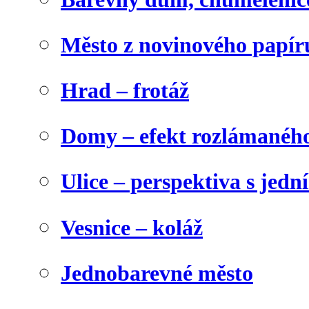
Město z novinového papír
Hrad – frotáž
Domy – efekt rozlámanéh
Ulice – perspektiva s jed
Vesnice – koláž
Jednobarevné město