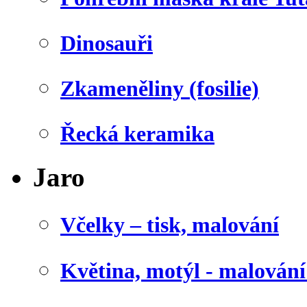
Dinosauři
Zkameněliny (fosilie)
Řecká keramika
Jaro
Včelky – tisk, malování
Květina, motýl - malován