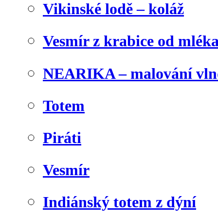
Vikinské lodě – koláž
Vesmír z krabice od mlék
NEARIKA – malování vln
Totem
Piráti
Vesmír
Indiánský totem z dýní