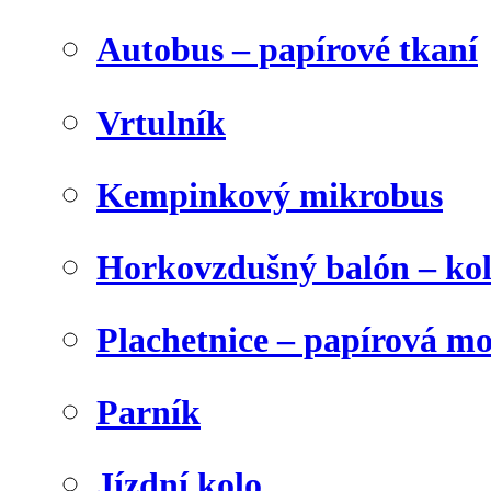
Autobus – papírové tkaní
Vrtulník
Kempinkový mikrobus
Horkovzdušný balón – ko
Plachetnice – papírová m
Parník
Jízdní kolo