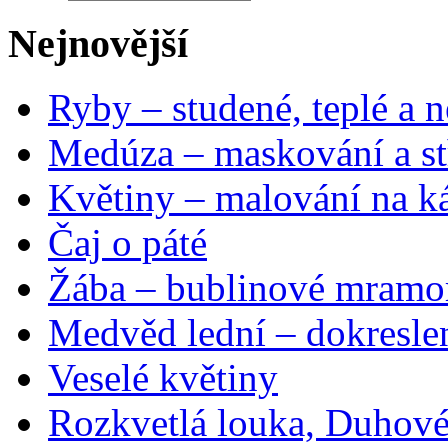
Nejnovější
Ryby – studené, teplé a n
Medúza – maskování a st
Květiny – malování na ká
Čaj o páté
Žába – bublinové mramo
Medvěd lední – dokresle
Veselé květiny
Rozkvetlá louka, Duhové