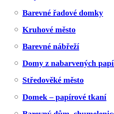
Barevné řadové domky
Kruhové město
Barevné nábřeží
Domy z nabarvených papí
Středověké město
Domek – papírové tkaní
Barevný dům, chumelenic