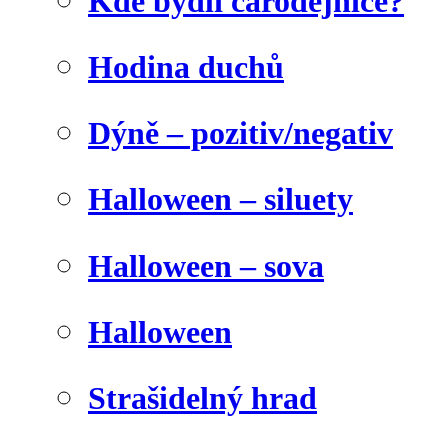
Kde bydlí čarodějnice?
Hodina duchů
Dýně – pozitiv/negativ
Halloween – siluety
Halloween – sova
Halloween
Strašidelný hrad