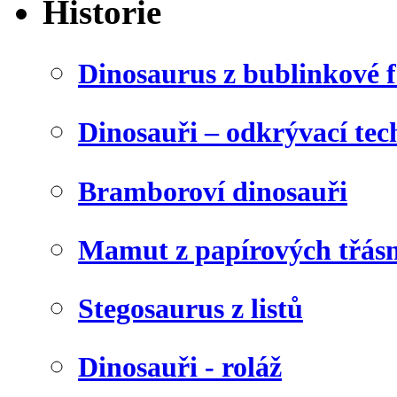
Historie
Dinosaurus z bublinkové f
Dinosauři – odkrývací tec
Bramboroví dinosauři
Mamut z papírových třásn
Stegosaurus z listů
Dinosauři - roláž