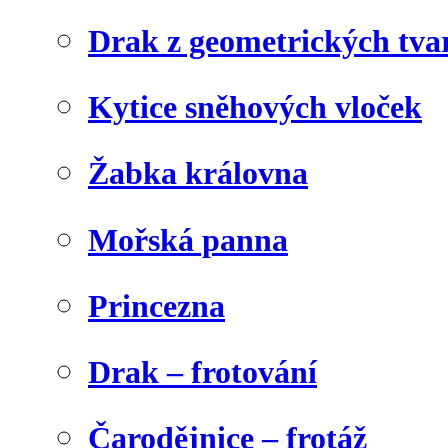
Drak z geometrických tva
Kytice sněhových vloček
Žabka královna
Mořská panna
Princezna
Drak – frotování
Čarodějnice – frotáž