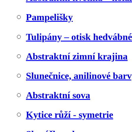
Pampelišky
Tulipány – otisk hedvábn
Abstraktní zimní krajina
Slunečnice, anilinové bar
Abstraktní sova
Kytice růží - symetrie