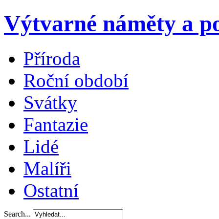
Výtvarné náměty a po
Příroda
Roční období
Svátky
Fantazie
Lidé
Malíři
Ostatní
Search...