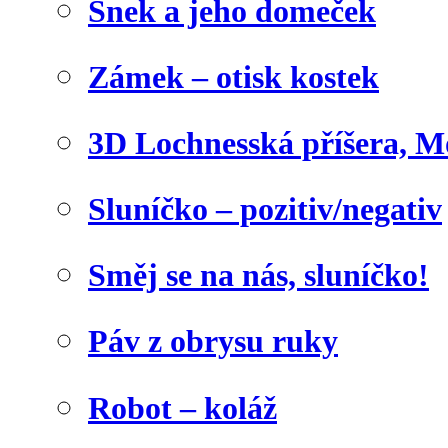
Šnek a jeho domeček
Zámek – otisk kostek
3D Lochnesská příšera, M
Sluníčko – pozitiv/negativ
Směj se na nás, sluníčko!
Páv z obrysu ruky
Robot – koláž