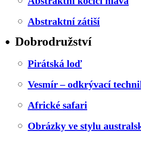
Abstraktní kočičí hlava
Abstraktní zátiší
Dobrodružství
Pirátská loď
Vesmír – odkrývací techn
Africké safari
Obrázky ve stylu australs