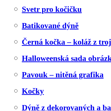
Svetr pro kočičku
Batikované dýně
Černá kočka – koláž z tro
Halloweenská sada obráz
Pavouk – nitěná grafika
Kočky
Dýně z dekorovaných a b