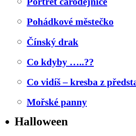
Portrét čarodějnice
Pohádkové městečko
Čínský drak
Co kdyby …..??
Co vidíš – kresba z předst
Mořské panny
Halloween