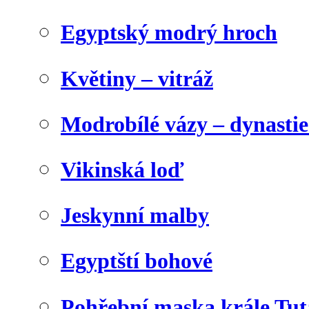
Egyptský modrý hroch
Květiny – vitráž
Modrobílé vázy – dynasti
Vikinská loď
Jeskynní malby
Egyptští bohové
Pohřební maska krále Tu