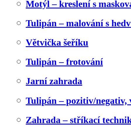
Motýl – kreslení s maskov
Tulipán – malování s he
Větvička šeříku
Tulipán – frotování
Jarní zahrada
Tulipán – pozitiv/negativ,
Zahrada – stříkací techni