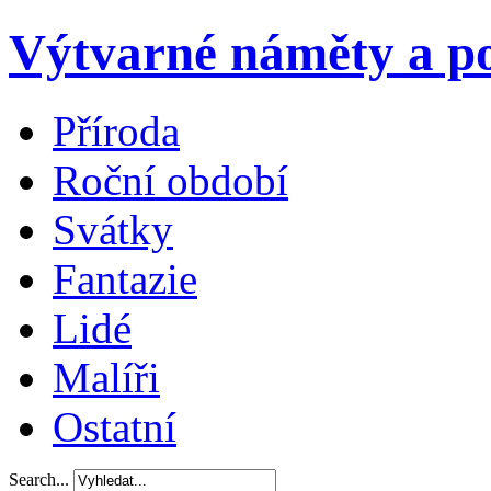
Výtvarné náměty a po
Příroda
Roční období
Svátky
Fantazie
Lidé
Malíři
Ostatní
Search...