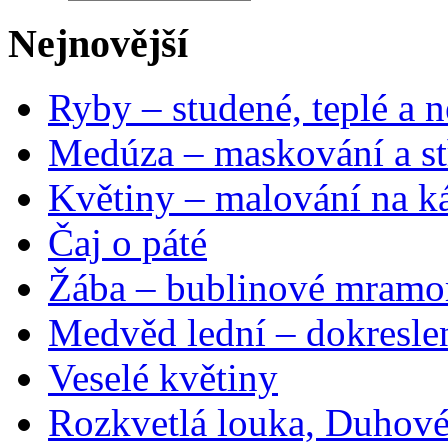
Nejnovější
Ryby – studené, teplé a n
Medúza – maskování a st
Květiny – malování na ká
Čaj o páté
Žába – bublinové mramo
Medvěd lední – dokresle
Veselé květiny
Rozkvetlá louka, Duhové