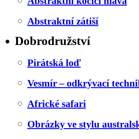
Abstraktní kočičí hlava
Abstraktní zátiší
Dobrodružství
Pirátská loď
Vesmír – odkrývací techn
Africké safari
Obrázky ve stylu australs