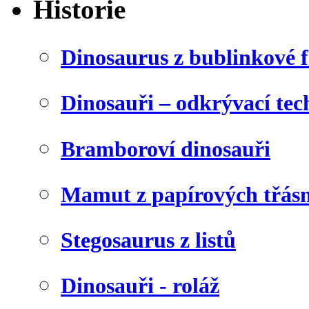
Historie
Dinosaurus z bublinkové f
Dinosauři – odkrývací tec
Bramboroví dinosauři
Mamut z papírových třásn
Stegosaurus z listů
Dinosauři - roláž