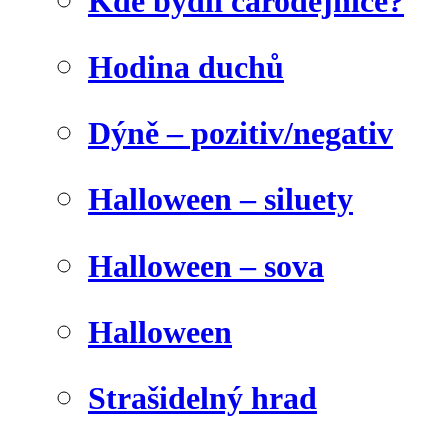
Kde bydlí čarodějnice?
Hodina duchů
Dýně – pozitiv/negativ
Halloween – siluety
Halloween – sova
Halloween
Strašidelný hrad