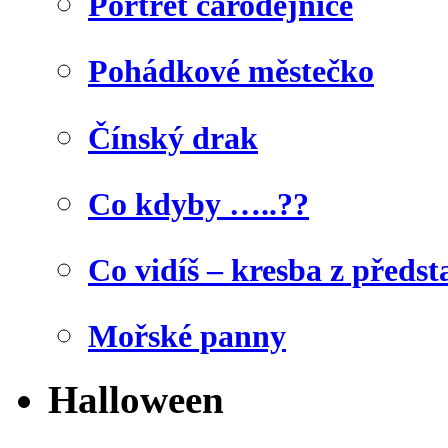
Portrét čarodějnice
Pohádkové městečko
Čínský drak
Co kdyby …..??
Co vidíš – kresba z předst
Mořské panny
Halloween