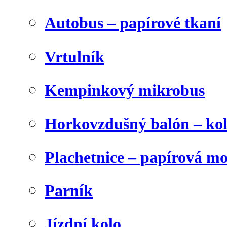
Autobus – papírové tkaní
Vrtulník
Kempinkový mikrobus
Horkovzdušný balón – ko
Plachetnice – papírová m
Parník
Jízdní kolo