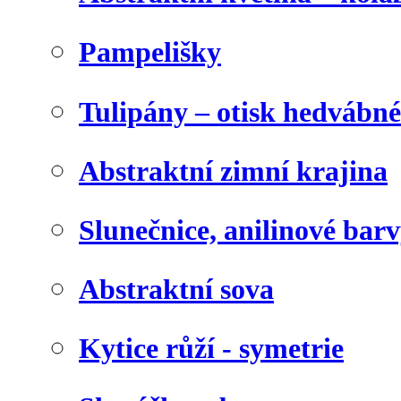
Pampelišky
Tulipány – otisk hedvábn
Abstraktní zimní krajina
Slunečnice, anilinové bar
Abstraktní sova
Kytice růží - symetrie