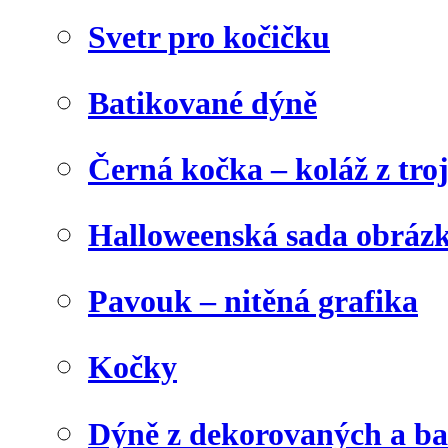
Svetr pro kočičku
Batikované dýně
Černá kočka – koláž z tro
Halloweenská sada obráz
Pavouk – nitěná grafika
Kočky
Dýně z dekorovaných a b