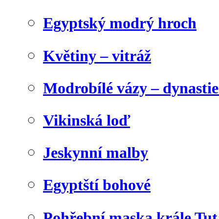
Egyptský modrý hroch
Květiny – vitráž
Modrobílé vázy – dynasti
Vikinská loď
Jeskynní malby
Egyptští bohové
Pohřební maska krále Tu