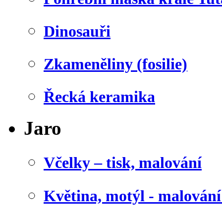
Dinosauři
Zkameněliny (fosilie)
Řecká keramika
Jaro
Včelky – tisk, malování
Květina, motýl - malován