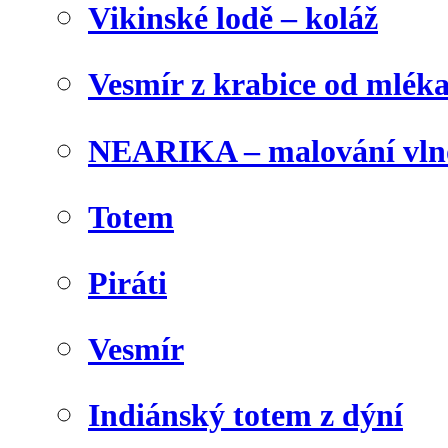
Vikinské lodě – koláž
Vesmír z krabice od mlék
NEARIKA – malování vln
Totem
Piráti
Vesmír
Indiánský totem z dýní