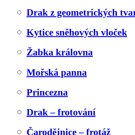
Drak z geometrických tva
Kytice sněhových vloček
Žabka královna
Mořská panna
Princezna
Drak – frotování
Čarodějnice – frotáž