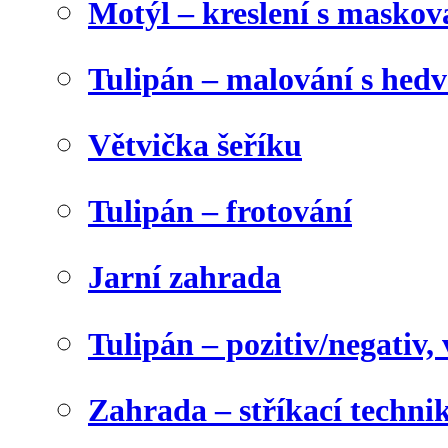
Motýl – kreslení s maskov
Tulipán – malování s he
Větvička šeříku
Tulipán – frotování
Jarní zahrada
Tulipán – pozitiv/negativ,
Zahrada – stříkací techni