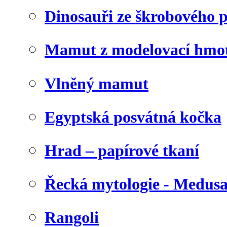
Dinosauři ze škrobového 
Mamut z modelovací hmo
Vlněný mamut
Egyptská posvátná kočka
Hrad – papírové tkaní
Řecká mytologie - Medus
Rangoli