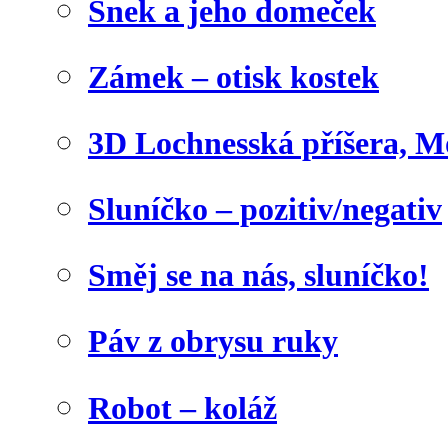
Šnek a jeho domeček
Zámek – otisk kostek
3D Lochnesská příšera, M
Sluníčko – pozitiv/negativ
Směj se na nás, sluníčko!
Páv z obrysu ruky
Robot – koláž