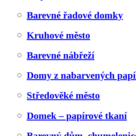
Barevné řadové domky
Kruhové město
Barevné nábřeží
Domy z nabarvených papí
Středověké město
Domek – papírové tkaní
Barevný dům, chumelenic