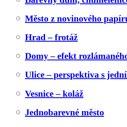
Město z novinového papír
Hrad – frotáž
Domy – efekt rozlámanéh
Ulice – perspektiva s jed
Vesnice – koláž
Jednobarevné město