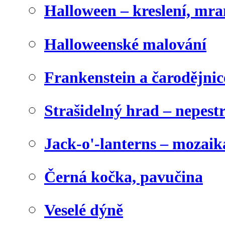
Halloween – kreslení, mr
Halloweenské malování
Frankenstein a čarodějnice
Strašidelný hrad – nepest
Jack-o'-lanterns – mozaik
Černá kočka, pavučina
Veselé dýně