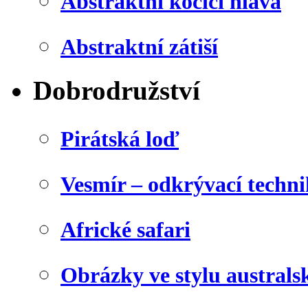
Abstraktní kočičí hlava
Abstraktní zátiší
Dobrodružství
Pirátská loď
Vesmír – odkrývací techn
Africké safari
Obrázky ve stylu australs