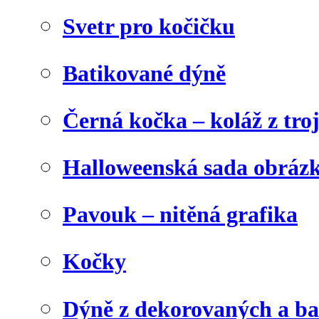
Svetr pro kočičku
Batikované dýně
Černá kočka – koláž z tro
Halloweenská sada obráz
Pavouk – nitěná grafika
Kočky
Dýně z dekorovaných a b