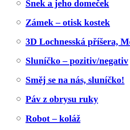
Šnek a jeho domeček
Zámek – otisk kostek
3D Lochnesská příšera, M
Sluníčko – pozitiv/negativ
Směj se na nás, sluníčko!
Páv z obrysu ruky
Robot – koláž