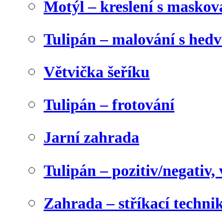
Motýl – kreslení s maskov
Tulipán – malování s he
Větvička šeříku
Tulipán – frotování
Jarní zahrada
Tulipán – pozitiv/negativ,
Zahrada – stříkací techni