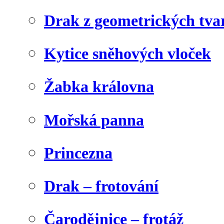
Drak z geometrických tva
Kytice sněhových vloček
Žabka královna
Mořská panna
Princezna
Drak – frotování
Čarodějnice – frotáž