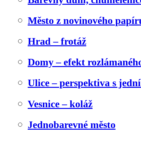
Město z novinového papír
Hrad – frotáž
Domy – efekt rozlámanéh
Ulice – perspektiva s jed
Vesnice – koláž
Jednobarevné město