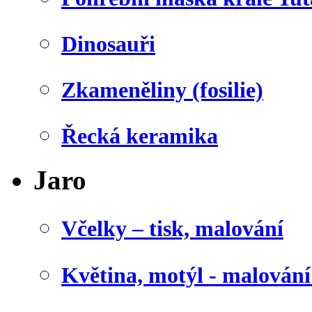
Dinosauři
Zkameněliny (fosilie)
Řecká keramika
Jaro
Včelky – tisk, malování
Květina, motýl - malován