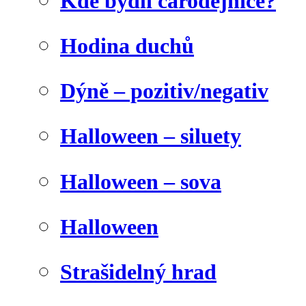
Kde bydlí čarodějnice?
Hodina duchů
Dýně – pozitiv/negativ
Halloween – siluety
Halloween – sova
Halloween
Strašidelný hrad