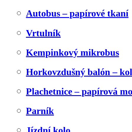
Autobus – papírové tkaní
Vrtulník
Kempinkový mikrobus
Horkovzdušný balón – ko
Plachetnice – papírová m
Parník
Jízdní kolo