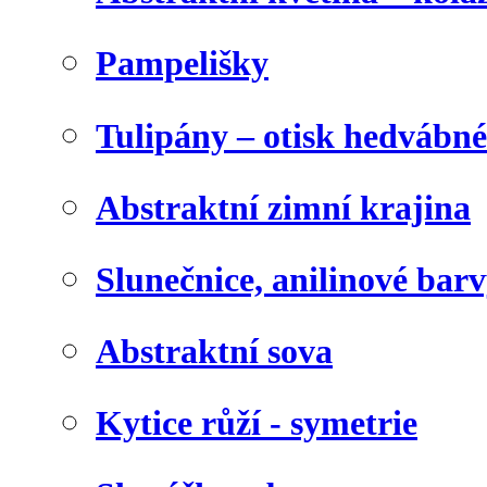
Pampelišky
Tulipány – otisk hedvábn
Abstraktní zimní krajina
Slunečnice, anilinové bar
Abstraktní sova
Kytice růží - symetrie