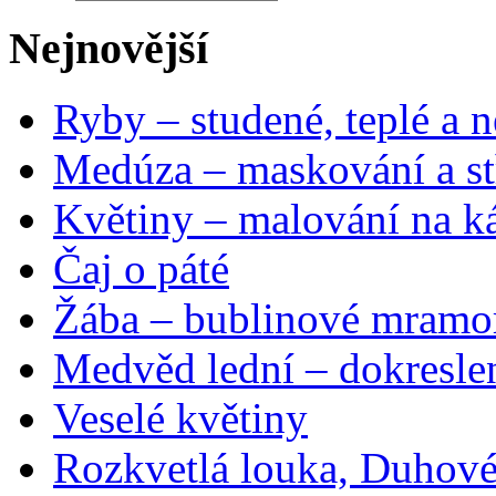
Nejnovější
Ryby – studené, teplé a n
Medúza – maskování a st
Květiny – malování na ká
Čaj o páté
Žába – bublinové mramo
Medvěd lední – dokresle
Veselé květiny
Rozkvetlá louka, Duhové