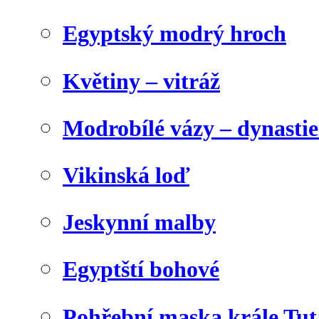
Egyptský modrý hroch
Květiny – vitráž
Modrobílé vázy – dynasti
Vikinská loď
Jeskynní malby
Egyptští bohové
Pohřební maska krále Tu