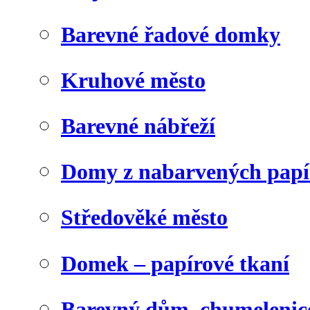
Barevné řadové domky
Kruhové město
Barevné nábřeží
Domy z nabarvených papí
Středověké město
Domek – papírové tkaní
Barevný dům, chumelenic