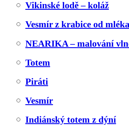
Vikinské lodě – koláž
Vesmír z krabice od mlék
NEARIKA – malování vln
Totem
Piráti
Vesmír
Indiánský totem z dýní