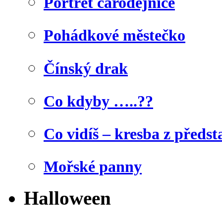
Portrét čarodějnice
Pohádkové městečko
Čínský drak
Co kdyby …..??
Co vidíš – kresba z předst
Mořské panny
Halloween