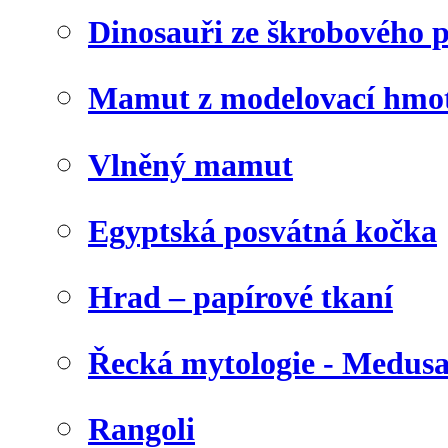
Dinosauři ze škrobového 
Mamut z modelovací hmo
Vlněný mamut
Egyptská posvátná kočka
Hrad – papírové tkaní
Řecká mytologie - Medus
Rangoli