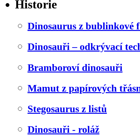
Historie
Dinosaurus z bublinkové f
Dinosauři – odkrývací tec
Bramboroví dinosauři
Mamut z papírových třásn
Stegosaurus z listů
Dinosauři - roláž