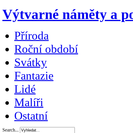
Výtvarné náměty a po
Příroda
Roční období
Svátky
Fantazie
Lidé
Malíři
Ostatní
Search...