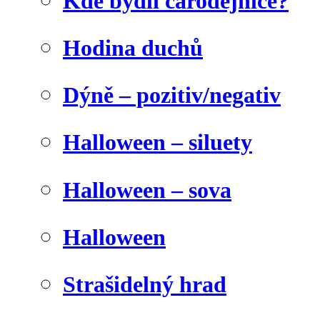
Kde bydlí čarodějnice?
Hodina duchů
Dýně – pozitiv/negativ
Halloween – siluety
Halloween – sova
Halloween
Strašidelný hrad