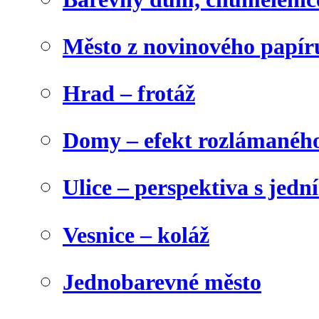
Město z novinového papír
Hrad – frotáž
Domy – efekt rozlámanéh
Ulice – perspektiva s jed
Vesnice – koláž
Jednobarevné město