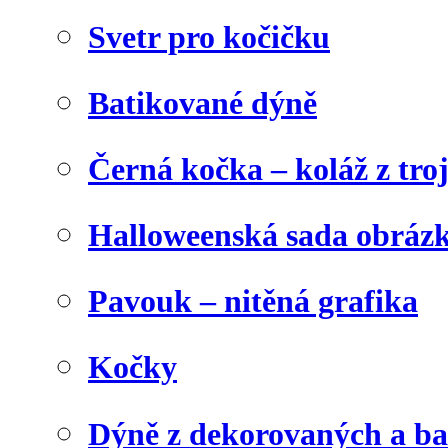
Svetr pro kočičku
Batikované dýně
Černá kočka – koláž z tro
Halloweenská sada obráz
Pavouk – nitěná grafika
Kočky
Dýně z dekorovaných a b