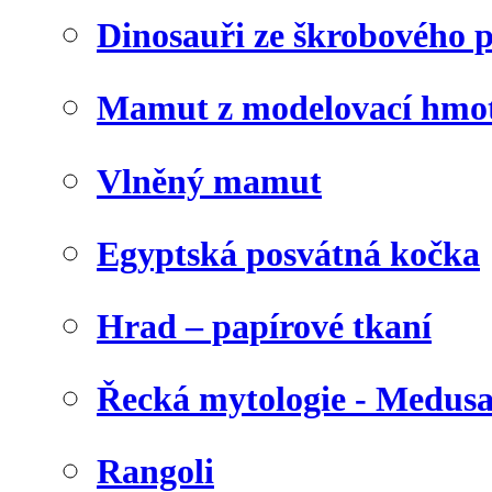
Dinosauři ze škrobového 
Mamut z modelovací hmo
Vlněný mamut
Egyptská posvátná kočka
Hrad – papírové tkaní
Řecká mytologie - Medus
Rangoli