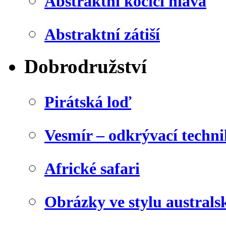
Abstraktní kočičí hlava
Abstraktní zátiší
Dobrodružství
Pirátská loď
Vesmír – odkrývací techn
Africké safari
Obrázky ve stylu australs