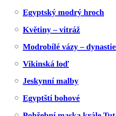
Egyptský modrý hroch
Květiny – vitráž
Modrobílé vázy – dynasti
Vikinská loď
Jeskynní malby
Egyptští bohové
Pohřební maska krále Tu