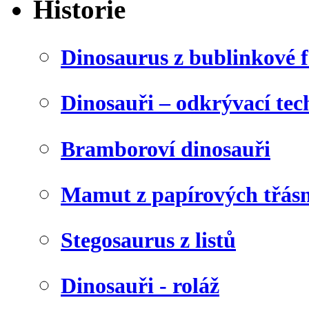
Historie
Dinosaurus z bublinkové f
Dinosauři – odkrývací tec
Bramboroví dinosauři
Mamut z papírových třásn
Stegosaurus z listů
Dinosauři - roláž