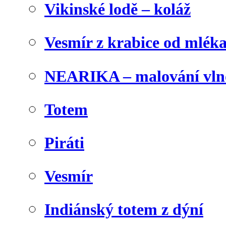
Vikinské lodě – koláž
Vesmír z krabice od mlék
NEARIKA – malování vln
Totem
Piráti
Vesmír
Indiánský totem z dýní