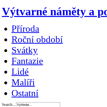
Výtvarné náměty a po
Příroda
Roční období
Svátky
Fantazie
Lidé
Malíři
Ostatní
Search...