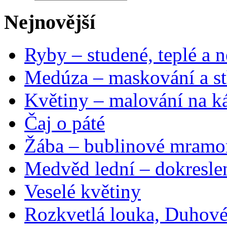
Nejnovější
Ryby – studené, teplé a n
Medúza – maskování a st
Květiny – malování na ká
Čaj o páté
Žába – bublinové mramo
Medvěd lední – dokresle
Veselé květiny
Rozkvetlá louka, Duhové