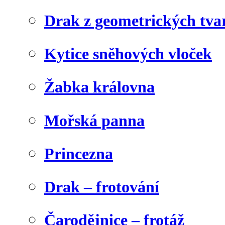
Drak z geometrických tva
Kytice sněhových vloček
Žabka královna
Mořská panna
Princezna
Drak – frotování
Čarodějnice – frotáž