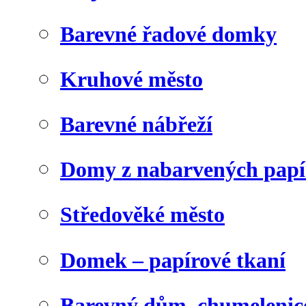
Barevné řadové domky
Kruhové město
Barevné nábřeží
Domy z nabarvených papí
Středověké město
Domek – papírové tkaní
Barevný dům, chumelenic