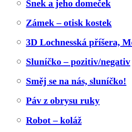
Šnek a jeho domeček
Zámek – otisk kostek
3D Lochnesská příšera, M
Sluníčko – pozitiv/negativ
Směj se na nás, sluníčko!
Páv z obrysu ruky
Robot – koláž