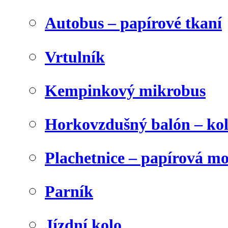
Autobus – papírové tkaní
Vrtulník
Kempinkový mikrobus
Horkovzdušný balón – ko
Plachetnice – papírová m
Parník
Jízdní kolo