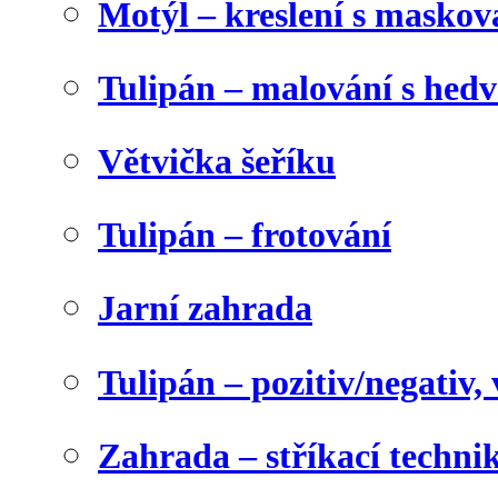
Motýl – kreslení s maskov
Tulipán – malování s he
Větvička šeříku
Tulipán – frotování
Jarní zahrada
Tulipán – pozitiv/negativ,
Zahrada – stříkací techni