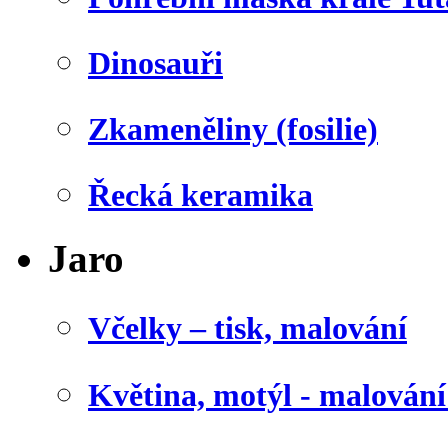
Dinosauři
Zkameněliny (fosilie)
Řecká keramika
Jaro
Včelky – tisk, malování
Květina, motýl - malován