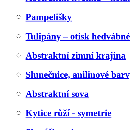
Pampelišky
Tulipány – otisk hedvábn
Abstraktní zimní krajina
Slunečnice, anilinové bar
Abstraktní sova
Kytice růží - symetrie