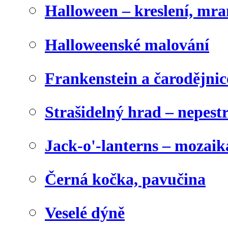
Halloween – kreslení, mr
Halloweenské malování
Frankenstein a čarodějnice
Strašidelný hrad – nepest
Jack-o'-lanterns – mozaik
Černá kočka, pavučina
Veselé dýně