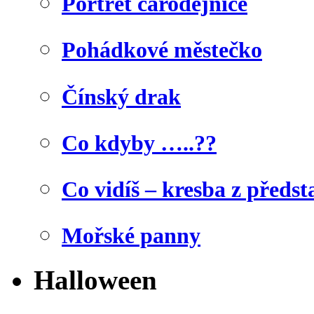
Portrét čarodějnice
Pohádkové městečko
Čínský drak
Co kdyby …..??
Co vidíš – kresba z předst
Mořské panny
Halloween