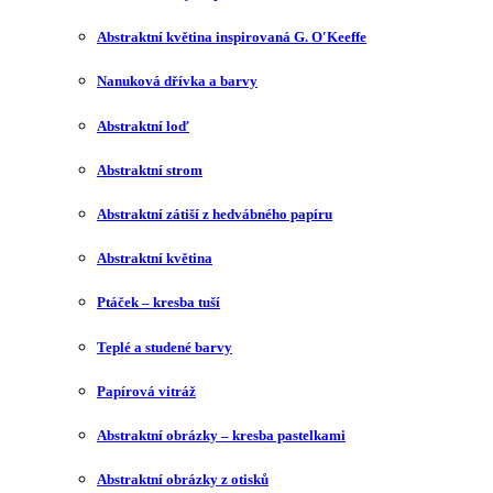
Abstraktní květina inspirovaná G. O′Keeffe
Nanuková dřívka a barvy
Abstraktní loď
Abstraktní strom
Abstraktní zátiší z hedvábného papíru
Abstraktní květina
Ptáček – kresba tuší
Teplé a studené barvy
Papírová vitráž
Abstraktní obrázky – kresba pastelkami
Abstraktní obrázky z otisků