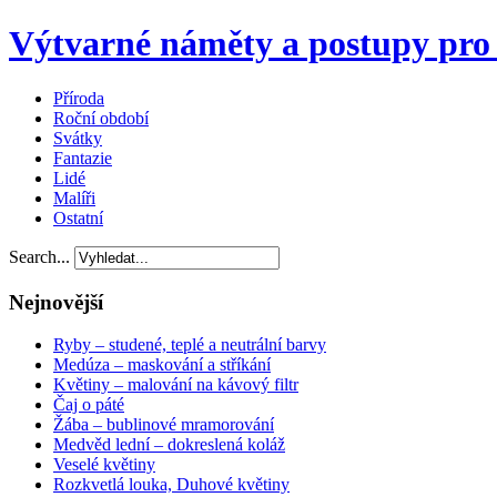
Výtvarné náměty a postupy pro 
Příroda
Roční období
Svátky
Fantazie
Lidé
Malíři
Ostatní
Search...
Nejnovější
Ryby – studené, teplé a neutrální barvy
Medúza – maskování a stříkání
Květiny – malování na kávový filtr
Čaj o páté
Žába – bublinové mramorování
Medvěd lední – dokreslená koláž
Veselé květiny
Rozkvetlá louka, Duhové květiny