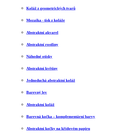
Koláž z geometrických tvarů
Mozaika - tisk z koláže
Abstraktní akvarel
Abstraktní rostliny
Náhodné otisky
Abstraktní květiny
Jednoduchá abstraktní koláž
Barevný lev
Abstraktní koláž
Barevná kočka – komplementární barvy
Abstraktní kočky na křídovém papíru