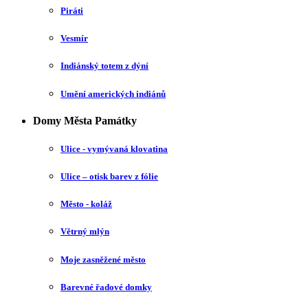
Piráti
Vesmír
Indiánský totem z dýní
Umění amerických indiánů
Domy Města Památky
Ulice - vymývaná klovatina
Ulice – otisk barev z fólie
Město - koláž
Větrný mlýn
Moje zasněžené město
Barevné řadové domky