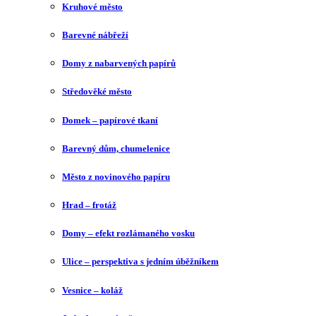
Kruhové město
Barevné nábřeží
Domy z nabarvených papírů
Středověké město
Domek – papírové tkaní
Barevný dům, chumelenice
Město z novinového papíru
Hrad – frotáž
Domy – efekt rozlámaného vosku
Ulice – perspektiva s jedním úběžníkem
Vesnice – koláž