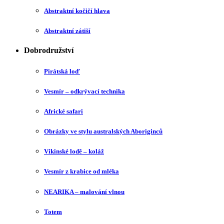
Abstraktní kočičí hlava
Abstraktní zátiší
Dobrodružství
Pirátská loď
Vesmír – odkrývací technika
Africké safari
Obrázky ve stylu australských Aboriginců
Vikinské lodě – koláž
Vesmír z krabice od mléka
NEARIKA – malování vlnou
Totem