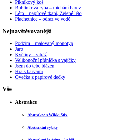
Piknikový koš
Bublinková ryba – míchání barev
Léto – papírové tkaní, Zelené léto
Plachetnice – odraz ve vodě
Nejnavštěvovanější
Podzim – malovaný monotyp
Jaro
Květiny – vitráž
Velikonoční přáníčka s vajíčky
Jsem do tebe blázen
Hra s barvami
Ovečka z papírové dečky
Vše
Abstrakce
Abstrakce s Wikki Stix
Abstraktní rybky
Abstraktní květina – koláž