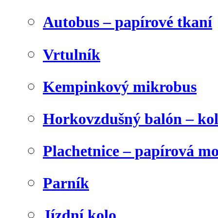
Autobus – papírové tkaní
Vrtulník
Kempinkový mikrobus
Horkovzdušný balón – ko
Plachetnice – papírová m
Parník
Jízdní kolo