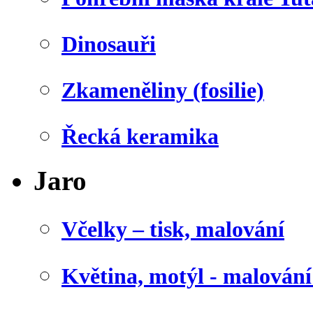
Dinosauři
Zkameněliny (fosilie)
Řecká keramika
Jaro
Včelky – tisk, malování
Květina, motýl - malován