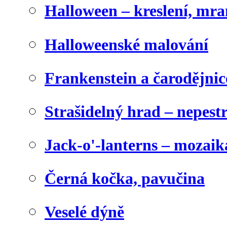
Halloween – kreslení, mr
Halloweenské malování
Frankenstein a čarodějnice
Strašidelný hrad – nepest
Jack-o'-lanterns – mozaik
Černá kočka, pavučina
Veselé dýně