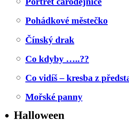
Portrét čarodějnice
Pohádkové městečko
Čínský drak
Co kdyby …..??
Co vidíš – kresba z předst
Mořské panny
Halloween