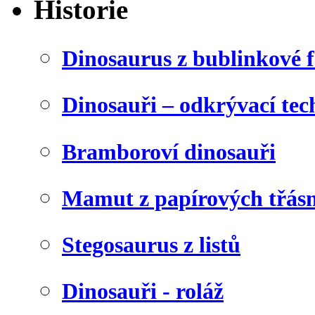
Historie
Dinosaurus z bublinkové f
Dinosauři – odkrývací tec
Bramboroví dinosauři
Mamut z papírových třásn
Stegosaurus z listů
Dinosauři - roláž