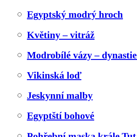
Egyptský modrý hroch
Květiny – vitráž
Modrobílé vázy – dynasti
Vikinská loď
Jeskynní malby
Egyptští bohové
Pohřební maska krále Tu