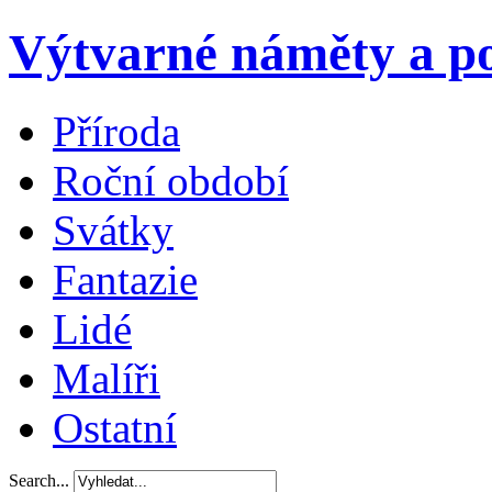
Výtvarné náměty a po
Příroda
Roční období
Svátky
Fantazie
Lidé
Malíři
Ostatní
Search...