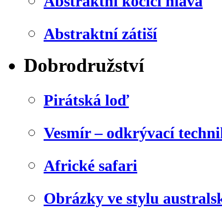
Abstraktní kočičí hlava
Abstraktní zátiší
Dobrodružství
Pirátská loď
Vesmír – odkrývací techn
Africké safari
Obrázky ve stylu australs