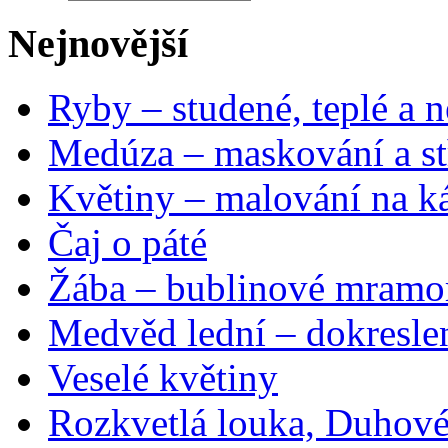
Nejnovější
Ryby – studené, teplé a n
Medúza – maskování a st
Květiny – malování na ká
Čaj o páté
Žába – bublinové mramo
Medvěd lední – dokresle
Veselé květiny
Rozkvetlá louka, Duhové