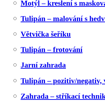
Motýl – kreslení s maskov
Tulipán – malování s he
Větvička šeříku
Tulipán – frotování
Jarní zahrada
Tulipán – pozitiv/negativ,
Zahrada – stříkací techni