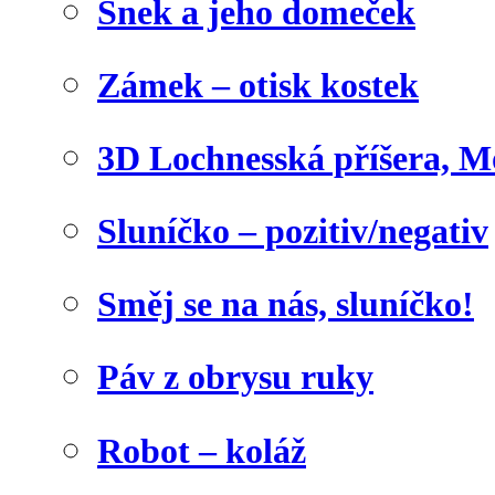
Šnek a jeho domeček
Zámek – otisk kostek
3D Lochnesská příšera, M
Sluníčko – pozitiv/negativ
Směj se na nás, sluníčko!
Páv z obrysu ruky
Robot – koláž