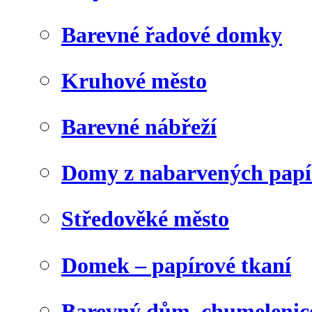
Barevné řadové domky
Kruhové město
Barevné nábřeží
Domy z nabarvených papí
Středověké město
Domek – papírové tkaní
Barevný dům, chumelenic