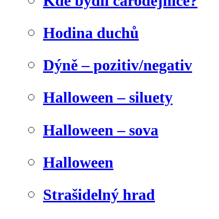
Kde bydlí čarodějnice?
Hodina duchů
Dýně – pozitiv/negativ
Halloween – siluety
Halloween – sova
Halloween
Strašidelný hrad