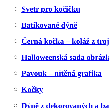
Svetr pro kočičku
Batikované dýně
Černá kočka – koláž z tro
Halloweenská sada obráz
Pavouk – nitěná grafika
Kočky
Dýně z dekorovaných a b