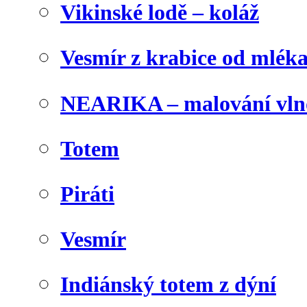
Vikinské lodě – koláž
Vesmír z krabice od mlék
NEARIKA – malování vln
Totem
Piráti
Vesmír
Indiánský totem z dýní