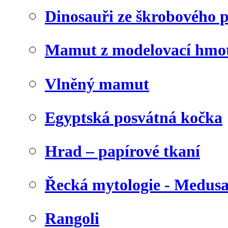
Dinosauři ze škrobového 
Mamut z modelovací hmo
Vlněný mamut
Egyptská posvátná kočka
Hrad – papírové tkaní
Řecká mytologie - Medus
Rangoli