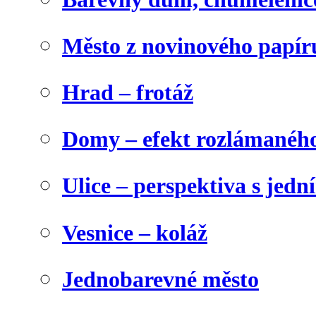
Město z novinového papír
Hrad – frotáž
Domy – efekt rozlámanéh
Ulice – perspektiva s jed
Vesnice – koláž
Jednobarevné město