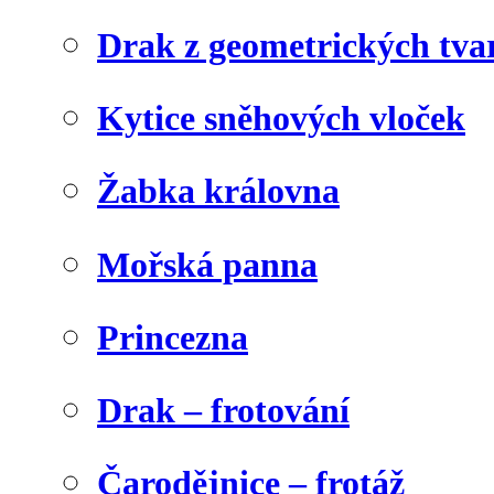
Drak z geometrických tva
Kytice sněhových vloček
Žabka královna
Mořská panna
Princezna
Drak – frotování
Čarodějnice – frotáž