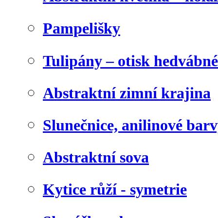
Pampelišky
Tulipány – otisk hedvábn
Abstraktní zimní krajina
Slunečnice, anilinové bar
Abstraktní sova
Kytice růží - symetrie