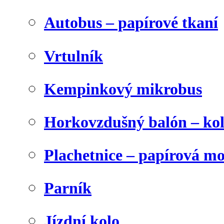
Autobus – papírové tkaní
Vrtulník
Kempinkový mikrobus
Horkovzdušný balón – ko
Plachetnice – papírová m
Parník
Jízdní kolo