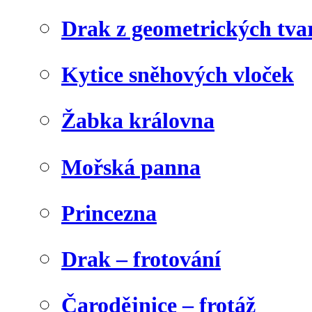
Drak z geometrických tva
Kytice sněhových vloček
Žabka královna
Mořská panna
Princezna
Drak – frotování
Čarodějnice – frotáž