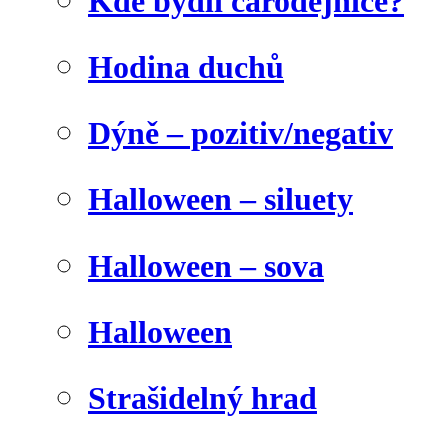
Kde bydlí čarodějnice?
Hodina duchů
Dýně – pozitiv/negativ
Halloween – siluety
Halloween – sova
Halloween
Strašidelný hrad