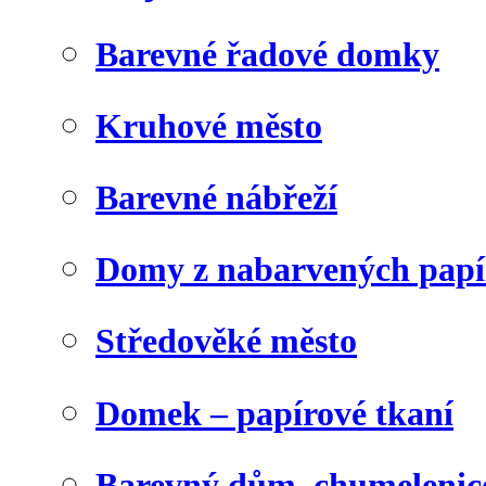
Barevné řadové domky
Kruhové město
Barevné nábřeží
Domy z nabarvených papí
Středověké město
Domek – papírové tkaní
Barevný dům, chumelenic