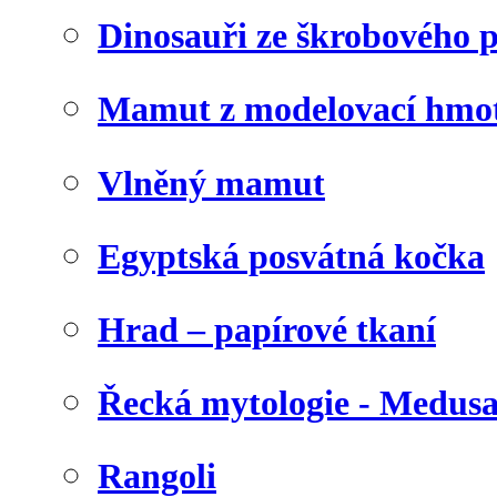
Dinosauři ze škrobového 
Mamut z modelovací hmo
Vlněný mamut
Egyptská posvátná kočka
Hrad – papírové tkaní
Řecká mytologie - Medus
Rangoli