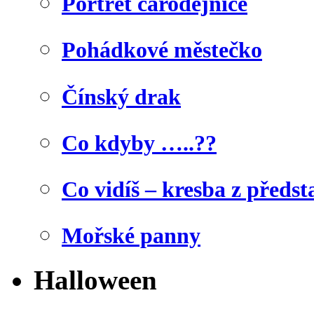
Portrét čarodějnice
Pohádkové městečko
Čínský drak
Co kdyby …..??
Co vidíš – kresba z předst
Mořské panny
Halloween