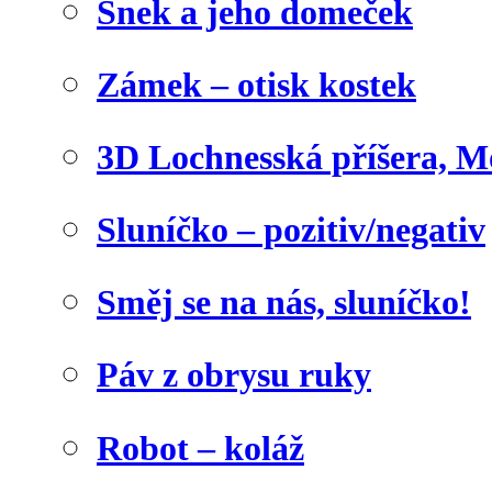
Šnek a jeho domeček
Zámek – otisk kostek
3D Lochnesská příšera, M
Sluníčko – pozitiv/negativ
Směj se na nás, sluníčko!
Páv z obrysu ruky
Robot – koláž