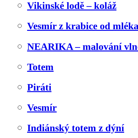
Vikinské lodě – koláž
Vesmír z krabice od mlék
NEARIKA – malování vln
Totem
Piráti
Vesmír
Indiánský totem z dýní