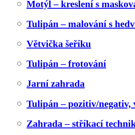
Motýl – kreslení s maskov
Tulipán – malování s he
Větvička šeříku
Tulipán – frotování
Jarní zahrada
Tulipán – pozitiv/negativ,
Zahrada – stříkací techni