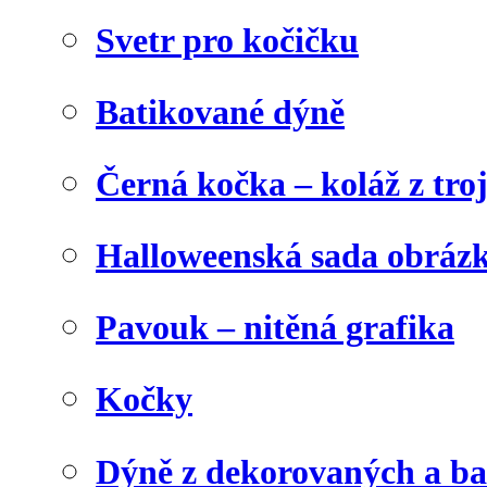
Svetr pro kočičku
Batikované dýně
Černá kočka – koláž z tro
Halloweenská sada obráz
Pavouk – nitěná grafika
Kočky
Dýně z dekorovaných a b