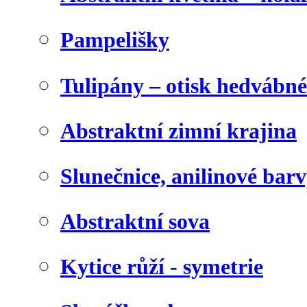
Pampelišky
Tulipány – otisk hedvábn
Abstraktní zimní krajina
Slunečnice, anilinové bar
Abstraktní sova
Kytice růží - symetrie