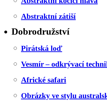
Abstraktní kočičí hlava
Abstraktní zátiší
Dobrodružství
Pirátská loď
Vesmír – odkrývací techn
Africké safari
Obrázky ve stylu australs