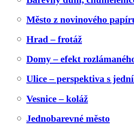
Město z novinového papír
Hrad – frotáž
Domy – efekt rozlámanéh
Ulice – perspektiva s jed
Vesnice – koláž
Jednobarevné město