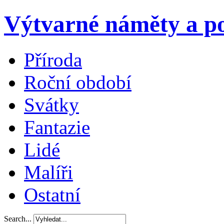
Výtvarné náměty a po
Příroda
Roční období
Svátky
Fantazie
Lidé
Malíři
Ostatní
Search...