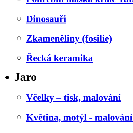
Dinosauři
Zkameněliny (fosilie)
Řecká keramika
Jaro
Včelky – tisk, malování
Květina, motýl - malován