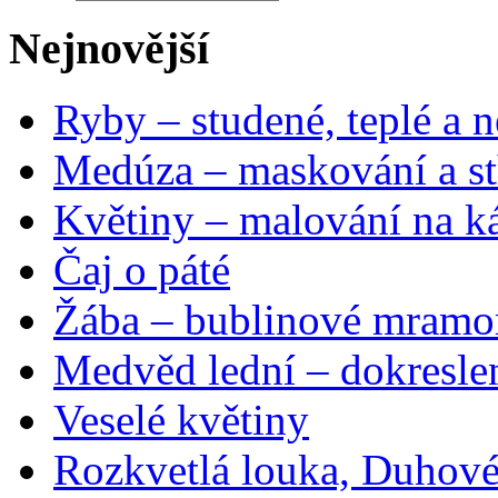
Nejnovější
Ryby – studené, teplé a n
Medúza – maskování a st
Květiny – malování na ká
Čaj o páté
Žába – bublinové mramo
Medvěd lední – dokresle
Veselé květiny
Rozkvetlá louka, Duhové