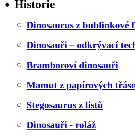
Historie
Dinosaurus z bublinkové f
Dinosauři – odkrývací tec
Bramboroví dinosauři
Mamut z papírových třásn
Stegosaurus z listů
Dinosauři - roláž