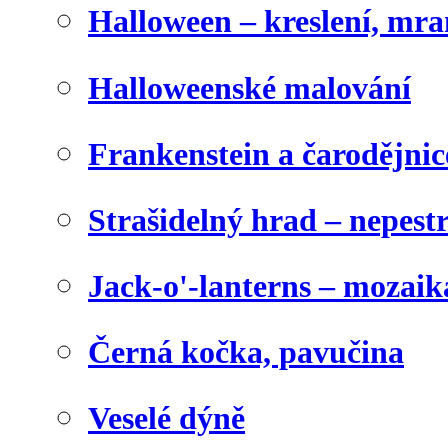
Halloween – kreslení, mr
Halloweenské malování
Frankenstein a čarodějnice
Strašidelný hrad – nepest
Jack-o'-lanterns – mozaik
Černá kočka, pavučina
Veselé dýně