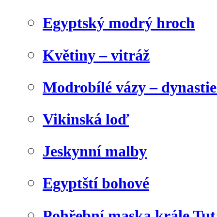
Egyptský modrý hroch
Květiny – vitráž
Modrobílé vázy – dynasti
Vikinská loď
Jeskynní malby
Egyptští bohové
Pohřební maska krále Tu