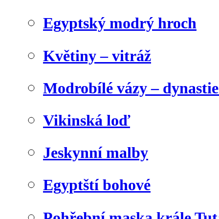
Egyptský modrý hroch
Květiny – vitráž
Modrobílé vázy – dynasti
Vikinská loď
Jeskynní malby
Egyptští bohové
Pohřební maska krále Tu