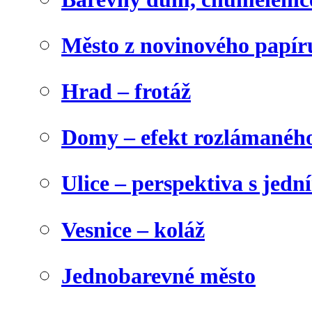
Město z novinového papír
Hrad – frotáž
Domy – efekt rozlámanéh
Ulice – perspektiva s jed
Vesnice – koláž
Jednobarevné město