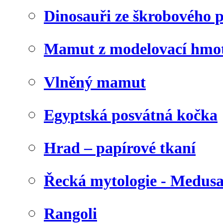
Dinosauři ze škrobového 
Mamut z modelovací hmo
Vlněný mamut
Egyptská posvátná kočka
Hrad – papírové tkaní
Řecká mytologie - Medus
Rangoli