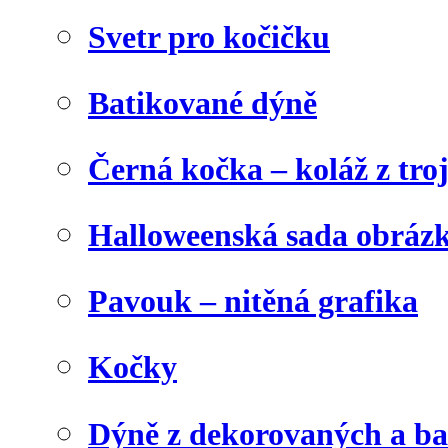
Svetr pro kočičku
Batikované dýně
Černá kočka – koláž z tro
Halloweenská sada obráz
Pavouk – nitěná grafika
Kočky
Dýně z dekorovaných a b