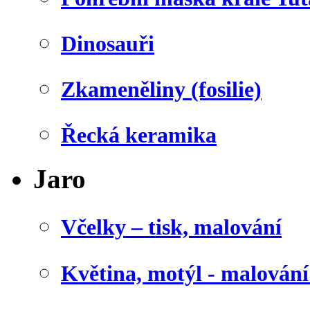
Dinosauři
Zkameněliny (fosilie)
Řecká keramika
Jaro
Včelky – tisk, malování
Květina, motýl - malován