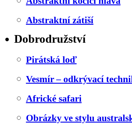
Abstraktní kočičí hlava
Abstraktní zátiší
Dobrodružství
Pirátská loď
Vesmír – odkrývací techn
Africké safari
Obrázky ve stylu australs