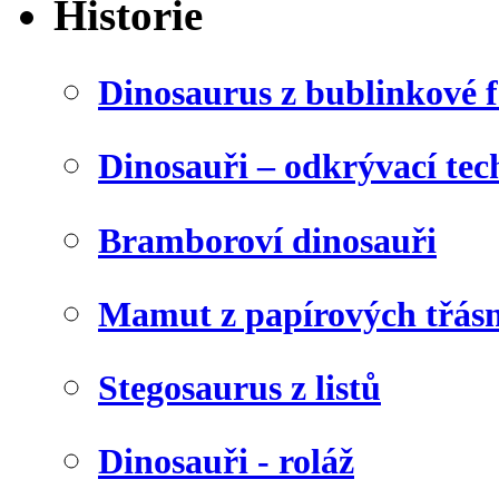
Historie
Dinosaurus z bublinkové f
Dinosauři – odkrývací tec
Bramboroví dinosauři
Mamut z papírových třásn
Stegosaurus z listů
Dinosauři - roláž