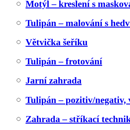
Motýl – kreslení s maskov
Tulipán – malování s he
Větvička šeříku
Tulipán – frotování
Jarní zahrada
Tulipán – pozitiv/negativ,
Zahrada – stříkací techni