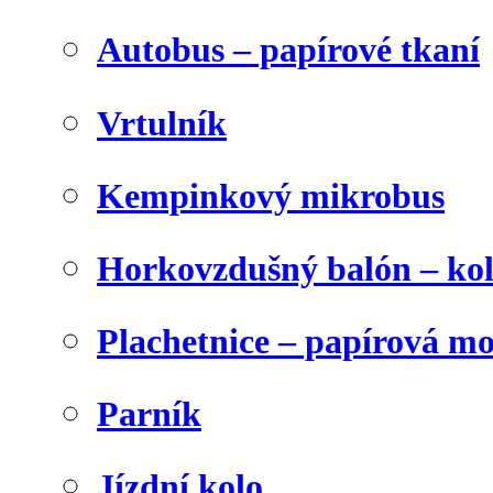
Autobus – papírové tkaní
Vrtulník
Kempinkový mikrobus
Horkovzdušný balón – ko
Plachetnice – papírová m
Parník
Jízdní kolo