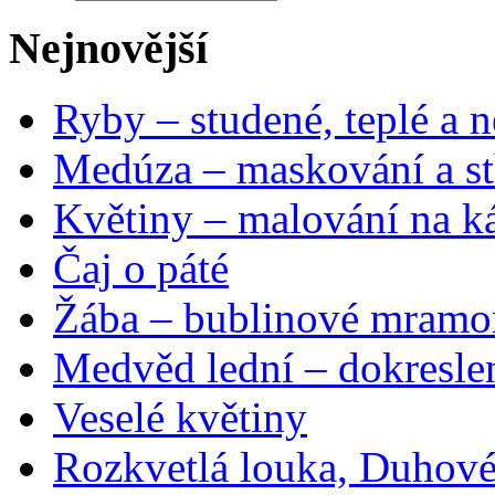
Nejnovější
Ryby – studené, teplé a n
Medúza – maskování a st
Květiny – malování na ká
Čaj o páté
Žába – bublinové mramo
Medvěd lední – dokresle
Veselé květiny
Rozkvetlá louka, Duhové