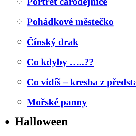
Portrét čarodějnice
Pohádkové městečko
Čínský drak
Co kdyby …..??
Co vidíš – kresba z předst
Mořské panny
Halloween