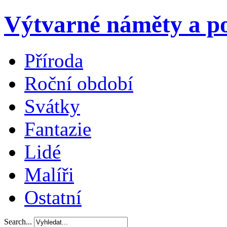
Výtvarné náměty a po
Příroda
Roční období
Svátky
Fantazie
Lidé
Malíři
Ostatní
Search...