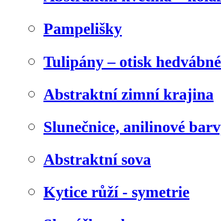
Pampelišky
Tulipány – otisk hedvábn
Abstraktní zimní krajina
Slunečnice, anilinové bar
Abstraktní sova
Kytice růží - symetrie