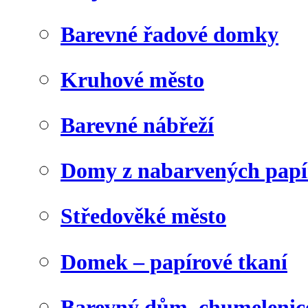
Barevné řadové domky
Kruhové město
Barevné nábřeží
Domy z nabarvených papí
Středověké město
Domek – papírové tkaní
Barevný dům, chumelenic