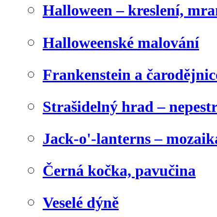
Halloween – kreslení, mr
Halloweenské malování
Frankenstein a čarodějnice
Strašidelný hrad – nepest
Jack-o'-lanterns – mozaik
Černá kočka, pavučina
Veselé dýně