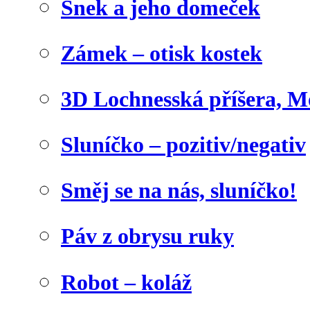
Šnek a jeho domeček
Zámek – otisk kostek
3D Lochnesská příšera, M
Sluníčko – pozitiv/negativ
Směj se na nás, sluníčko!
Páv z obrysu ruky
Robot – koláž