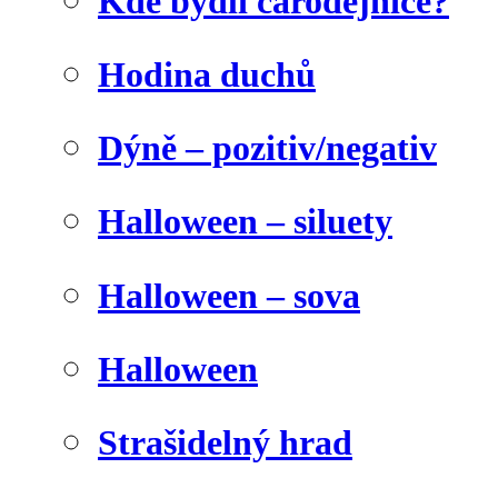
Kde bydlí čarodějnice?
Hodina duchů
Dýně – pozitiv/negativ
Halloween – siluety
Halloween – sova
Halloween
Strašidelný hrad