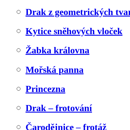
Drak z geometrických tva
Kytice sněhových vloček
Žabka královna
Mořská panna
Princezna
Drak – frotování
Čarodějnice – frotáž