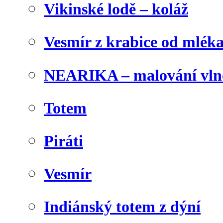
Vikinské lodě – koláž
Vesmír z krabice od mlék
NEARIKA – malování vln
Totem
Piráti
Vesmír
Indiánský totem z dýní