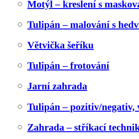
Motýl – kreslení s maskov
Tulipán – malování s he
Větvička šeříku
Tulipán – frotování
Jarní zahrada
Tulipán – pozitiv/negativ,
Zahrada – stříkací techni