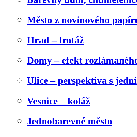
Město z novinového papír
Hrad – frotáž
Domy – efekt rozlámanéh
Ulice – perspektiva s jed
Vesnice – koláž
Jednobarevné město