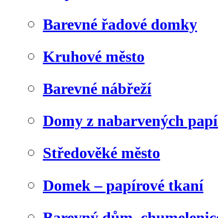
Barevné řadové domky
Kruhové město
Barevné nábřeží
Domy z nabarvených papí
Středověké město
Domek – papírové tkaní
Barevný dům, chumelenic