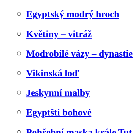
Egyptský modrý hroch
Květiny – vitráž
Modrobílé vázy – dynasti
Vikinská loď
Jeskynní malby
Egyptští bohové
Pohřební maska krále Tu