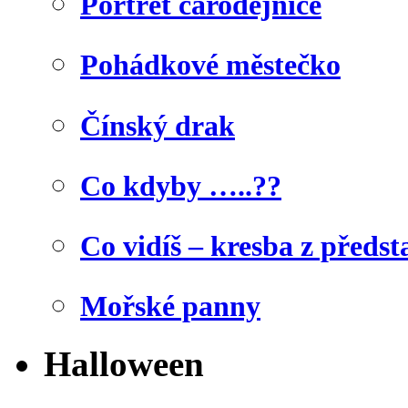
Portrét čarodějnice
Pohádkové městečko
Čínský drak
Co kdyby …..??
Co vidíš – kresba z předst
Mořské panny
Halloween