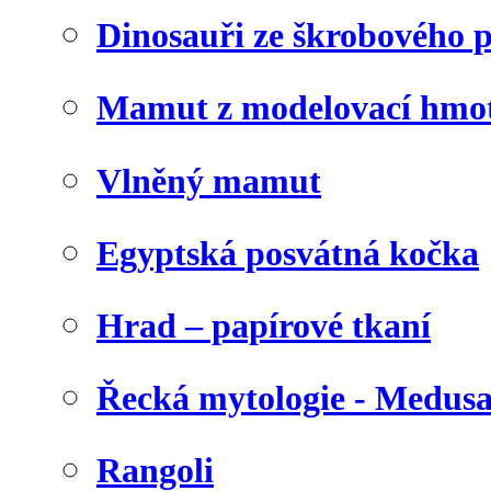
Dinosauři ze škrobového 
Mamut z modelovací hmo
Vlněný mamut
Egyptská posvátná kočka
Hrad – papírové tkaní
Řecká mytologie - Medus
Rangoli