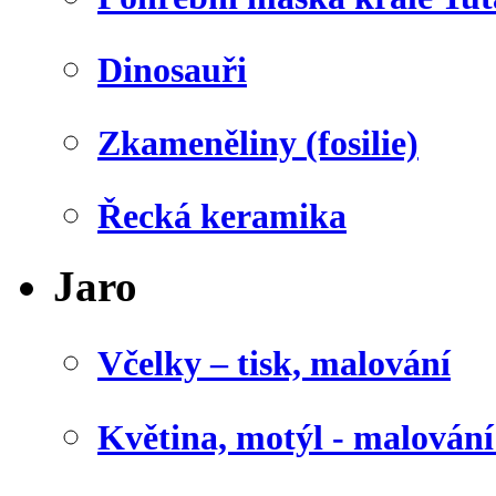
Dinosauři
Zkameněliny (fosilie)
Řecká keramika
Jaro
Včelky – tisk, malování
Květina, motýl - malován