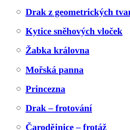
Drak z geometrických tva
Kytice sněhových vloček
Žabka královna
Mořská panna
Princezna
Drak – frotování
Čarodějnice – frotáž