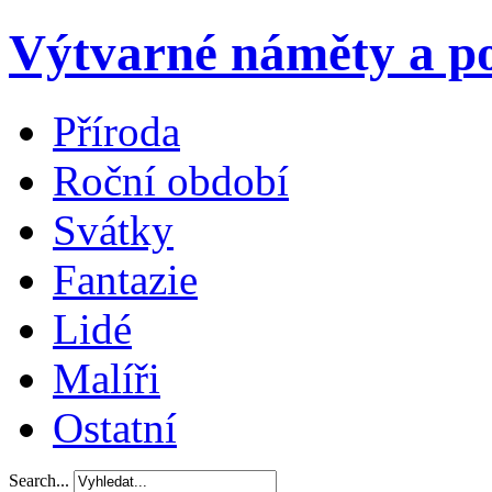
Výtvarné náměty a po
Příroda
Roční období
Svátky
Fantazie
Lidé
Malíři
Ostatní
Search...