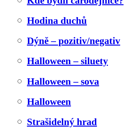
Kde bydlí čarodějnice?
Hodina duchů
Dýně – pozitiv/negativ
Halloween – siluety
Halloween – sova
Halloween
Strašidelný hrad