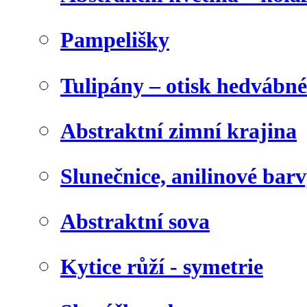
Pampelišky
Tulipány – otisk hedvábn
Abstraktní zimní krajina
Slunečnice, anilinové bar
Abstraktní sova
Kytice růží - symetrie