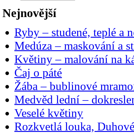
Nejnovější
Ryby – studené, teplé a n
Medúza – maskování a st
Květiny – malování na ká
Čaj o páté
Žába – bublinové mramo
Medvěd lední – dokresle
Veselé květiny
Rozkvetlá louka, Duhové