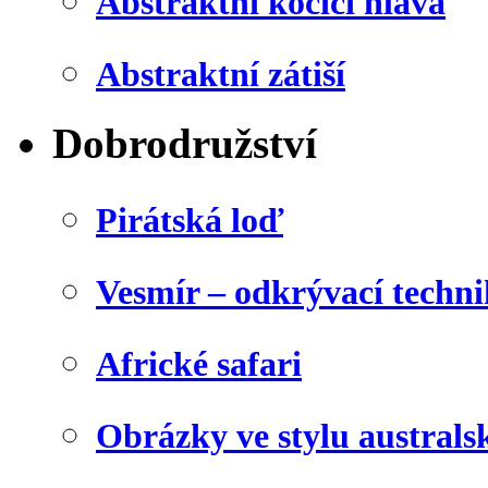
Abstraktní kočičí hlava
Abstraktní zátiší
Dobrodružství
Pirátská loď
Vesmír – odkrývací techn
Africké safari
Obrázky ve stylu australs