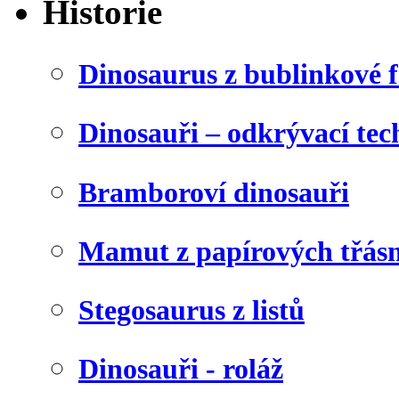
Historie
Dinosaurus z bublinkové f
Dinosauři – odkrývací tec
Bramboroví dinosauři
Mamut z papírových třásn
Stegosaurus z listů
Dinosauři - roláž