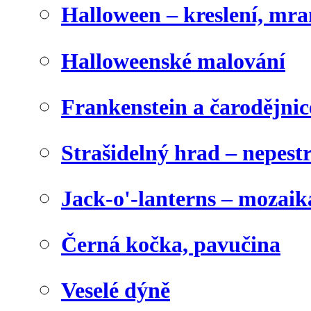
Halloween – kreslení, mr
Halloweenské malování
Frankenstein a čarodějnice
Strašidelný hrad – nepest
Jack-o'-lanterns – mozaik
Černá kočka, pavučina
Veselé dýně