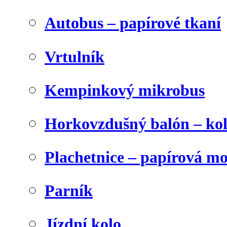
Autobus – papírové tkaní
Vrtulník
Kempinkový mikrobus
Horkovzdušný balón – ko
Plachetnice – papírová m
Parník
Jízdní kolo