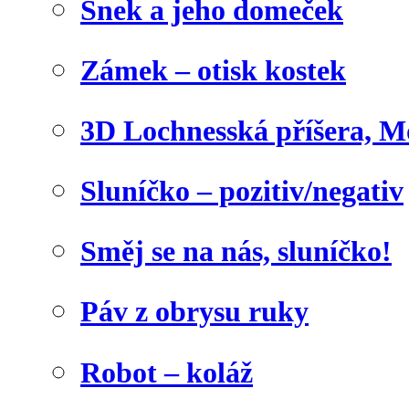
Šnek a jeho domeček
Zámek – otisk kostek
3D Lochnesská příšera, M
Sluníčko – pozitiv/negativ
Směj se na nás, sluníčko!
Páv z obrysu ruky
Robot – koláž