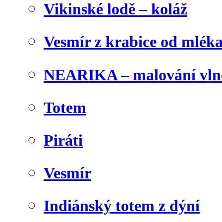
Vikinské lodě – koláž
Vesmír z krabice od mlék
NEARIKA – malování vln
Totem
Piráti
Vesmír
Indiánský totem z dýní