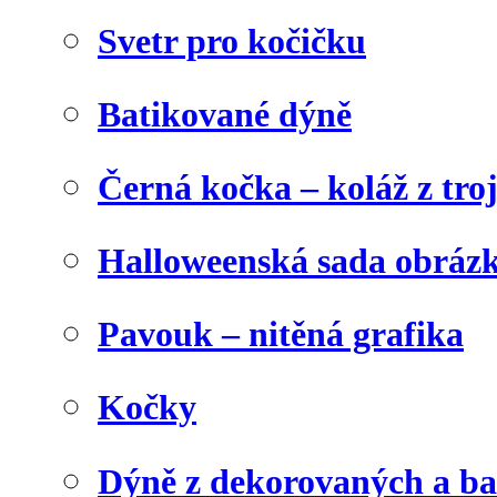
Svetr pro kočičku
Batikované dýně
Černá kočka – koláž z tro
Halloweenská sada obráz
Pavouk – nitěná grafika
Kočky
Dýně z dekorovaných a b