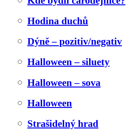
Kde bydlí čarodějnice?
Hodina duchů
Dýně – pozitiv/negativ
Halloween – siluety
Halloween – sova
Halloween
Strašidelný hrad