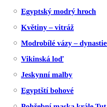
Egyptský modrý hroch
Květiny – vitráž
Modrobílé vázy – dynasti
Vikinská loď
Jeskynní malby
Egyptští bohové
Pohřební maska krále Tu