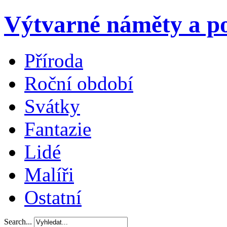
Výtvarné náměty a po
Příroda
Roční období
Svátky
Fantazie
Lidé
Malíři
Ostatní
Search...