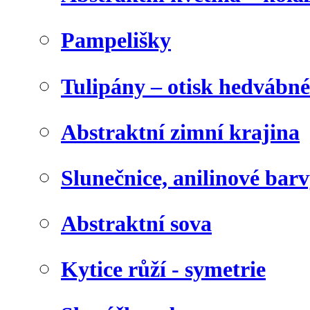
Pampelišky
Tulipány – otisk hedvábn
Abstraktní zimní krajina
Slunečnice, anilinové bar
Abstraktní sova
Kytice růží - symetrie