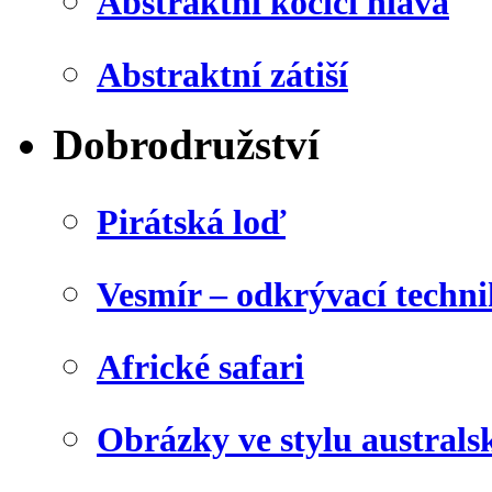
Abstraktní kočičí hlava
Abstraktní zátiší
Dobrodružství
Pirátská loď
Vesmír – odkrývací techn
Africké safari
Obrázky ve stylu australs