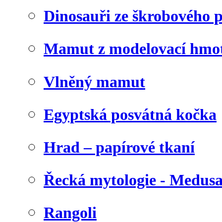
Dinosauři ze škrobového 
Mamut z modelovací hmo
Vlněný mamut
Egyptská posvátná kočka
Hrad – papírové tkaní
Řecká mytologie - Medus
Rangoli