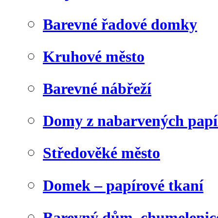
Barevné řadové domky
Kruhové město
Barevné nábřeží
Domy z nabarvených papí
Středověké město
Domek – papírové tkaní
Barevný dům, chumelenic