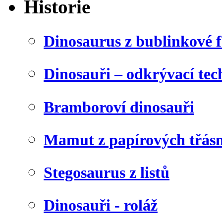
Historie
Dinosaurus z bublinkové f
Dinosauři – odkrývací tec
Bramboroví dinosauři
Mamut z papírových třásn
Stegosaurus z listů
Dinosauři - roláž