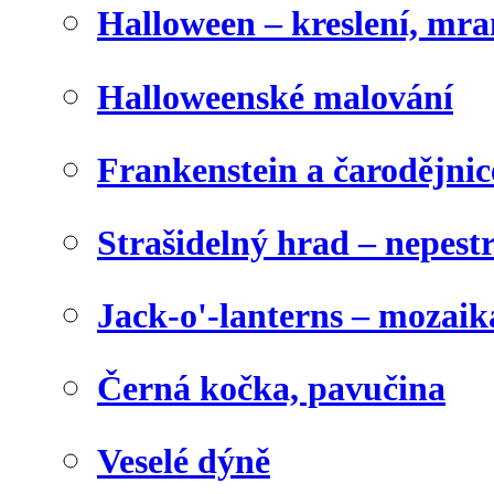
Halloween – kreslení, mr
Halloweenské malování
Frankenstein a čarodějnice
Strašidelný hrad – nepest
Jack-o'-lanterns – mozaik
Černá kočka, pavučina
Veselé dýně