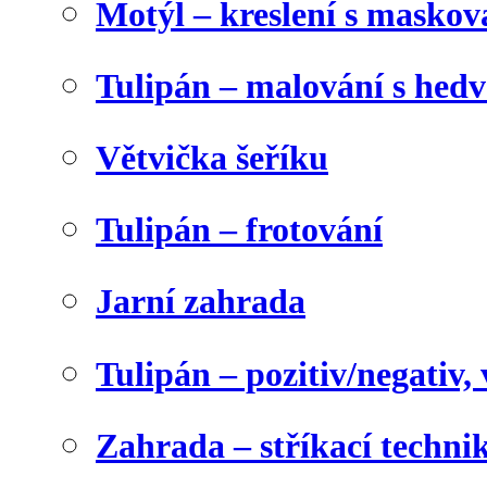
Motýl – kreslení s maskov
Tulipán – malování s he
Větvička šeříku
Tulipán – frotování
Jarní zahrada
Tulipán – pozitiv/negativ,
Zahrada – stříkací techni