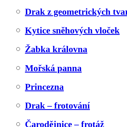
Drak z geometrických tva
Kytice sněhových vloček
Žabka královna
Mořská panna
Princezna
Drak – frotování
Čarodějnice – frotáž