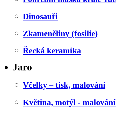
Dinosauři
Zkameněliny (fosilie)
Řecká keramika
Jaro
Včelky – tisk, malování
Květina, motýl - malován