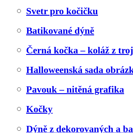
Svetr pro kočičku
Batikované dýně
Černá kočka – koláž z tro
Halloweenská sada obráz
Pavouk – nitěná grafika
Kočky
Dýně z dekorovaných a b