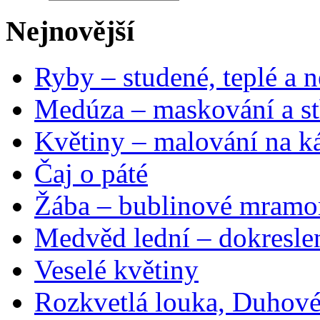
Nejnovější
Ryby – studené, teplé a n
Medúza – maskování a st
Květiny – malování na ká
Čaj o páté
Žába – bublinové mramo
Medvěd lední – dokresle
Veselé květiny
Rozkvetlá louka, Duhové