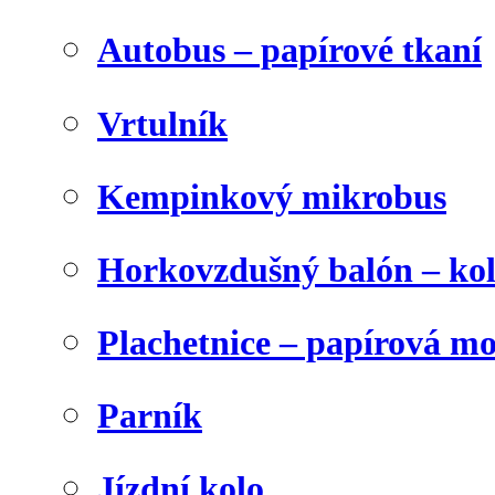
Autobus – papírové tkaní
Vrtulník
Kempinkový mikrobus
Horkovzdušný balón – ko
Plachetnice – papírová m
Parník
Jízdní kolo