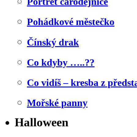
Portrét čarodějnice
Pohádkové městečko
Čínský drak
Co kdyby …..??
Co vidíš – kresba z předst
Mořské panny
Halloween