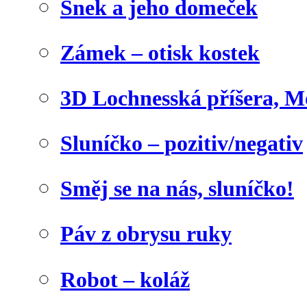
Šnek a jeho domeček
Zámek – otisk kostek
3D Lochnesská příšera, M
Sluníčko – pozitiv/negativ
Směj se na nás, sluníčko!
Páv z obrysu ruky
Robot – koláž