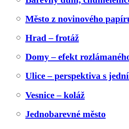
Město z novinového papír
Hrad – frotáž
Domy – efekt rozlámanéh
Ulice – perspektiva s jed
Vesnice – koláž
Jednobarevné město