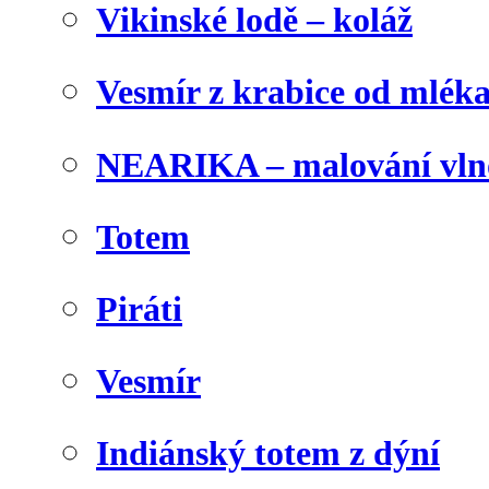
Vikinské lodě – koláž
Vesmír z krabice od mlék
NEARIKA – malování vln
Totem
Piráti
Vesmír
Indiánský totem z dýní