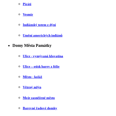
Piráti
Vesmír
Indiánský totem z dýní
Umění amerických indiánů
Domy Města Památky
Ulice - vymývaná klovatina
Ulice – otisk barev z fólie
Město - koláž
Větrný mlýn
Moje zasněžené město
Barevné řadové domky