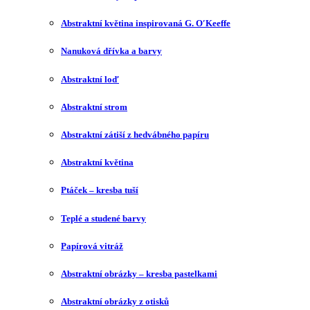
Abstraktní květina inspirovaná G. O′Keeffe
Nanuková dřívka a barvy
Abstraktní loď
Abstraktní strom
Abstraktní zátiší z hedvábného papíru
Abstraktní květina
Ptáček – kresba tuší
Teplé a studené barvy
Papírová vitráž
Abstraktní obrázky – kresba pastelkami
Abstraktní obrázky z otisků