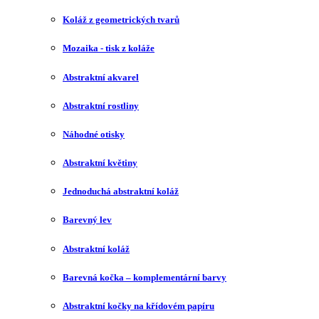
Koláž z geometrických tvarů
Mozaika - tisk z koláže
Abstraktní akvarel
Abstraktní rostliny
Náhodné otisky
Abstraktní květiny
Jednoduchá abstraktní koláž
Barevný lev
Abstraktní koláž
Barevná kočka – komplementární barvy
Abstraktní kočky na křídovém papíru