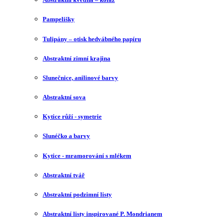
Pampelišky
Tulipány – otisk hedvábného papíru
Abstraktní zimní krajina
Slunečnice, anilinové barvy
Abstraktní sova
Kytice růží - symetrie
Slunéčko a barvy
Kytice - mramorování s mlékem
Abstraktní tvář
Abstraktní podzimní listy
Abstraktní listy inspirované P. Mondrianem