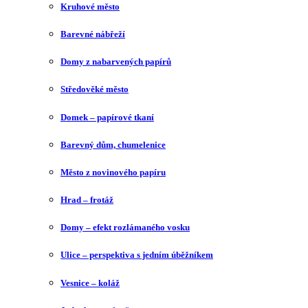
Kruhové město
Barevné nábřeží
Domy z nabarvených papírů
Středověké město
Domek – papírové tkaní
Barevný dům, chumelenice
Město z novinového papíru
Hrad – frotáž
Domy – efekt rozlámaného vosku
Ulice – perspektiva s jedním úběžníkem
Vesnice – koláž