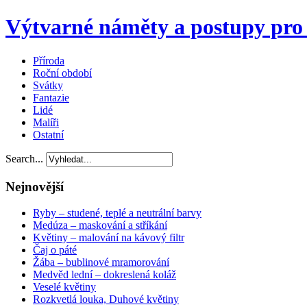
Výtvarné náměty a postupy pro 
Příroda
Roční období
Svátky
Fantazie
Lidé
Malíři
Ostatní
Search...
Nejnovější
Ryby – studené, teplé a neutrální barvy
Medúza – maskování a stříkání
Květiny – malování na kávový filtr
Čaj o páté
Žába – bublinové mramorování
Medvěd lední – dokreslená koláž
Veselé květiny
Rozkvetlá louka, Duhové květiny