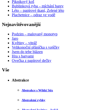
Piknikový koš
Bublinková ryba – míchání barev
Léto – papírové tkaní, Zelené léto
Plachetnice – odraz ve vodě
Nejnavštěvovanější
Podzim – malovaný monotyp
Jaro
Květiny – vitráž
Velikonoční přáníčka s vajíčky
Jsem do tebe blázen
Hra s barvami
Ovečka z papírové dečky
Vše
Abstrakce
Abstrakce s Wikki Stix
Abstraktní rybky
Abstraktní květina – koláž