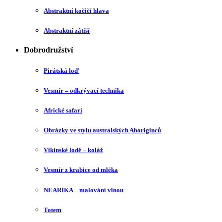
Abstraktní kočičí hlava
Abstraktní zátiší
Dobrodružství
Pirátská loď
Vesmír – odkrývací technika
Africké safari
Obrázky ve stylu australských Aboriginců
Vikinské lodě – koláž
Vesmír z krabice od mléka
NEARIKA – malování vlnou
Totem