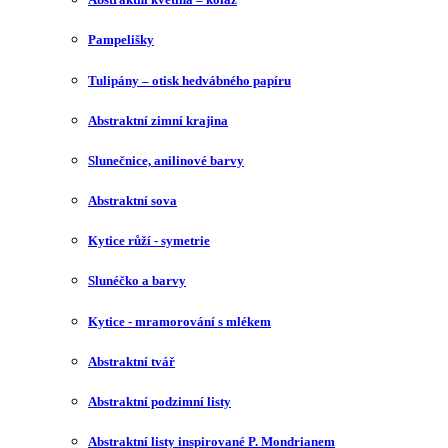
Pampelišky
Tulipány – otisk hedvábného papíru
Abstraktní zimní krajina
Slunečnice, anilinové barvy
Abstraktní sova
Kytice růží - symetrie
Slunéčko a barvy
Kytice - mramorování s mlékem
Abstraktní tvář
Abstraktní podzimní listy
Abstraktní listy inspirované P. Mondrianem