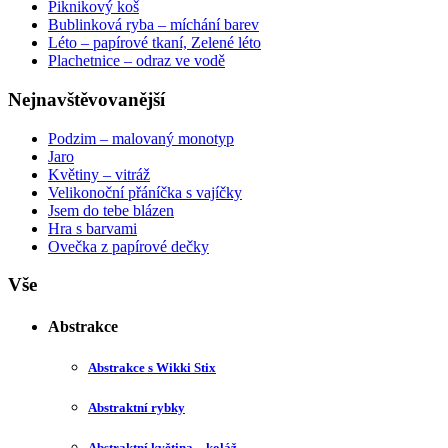
Piknikový koš
Bublinková ryba – míchání barev
Léto – papírové tkaní, Zelené léto
Plachetnice – odraz ve vodě
Nejnavštěvovanější
Podzim – malovaný monotyp
Jaro
Květiny – vitráž
Velikonoční přáníčka s vajíčky
Jsem do tebe blázen
Hra s barvami
Ovečka z papírové dečky
Vše
Abstrakce
Abstrakce s Wikki Stix
Abstraktní rybky
Abstraktní květina – koláž