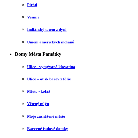
Piráti
Vesmír
Indiánský totem z dýní
Umění amerických indiánů
Domy Města Památky
Ulice - vymývaná klovatina
Ulice – otisk barev z fólie
Město - koláž
Větrný mlýn
Moje zasněžené město
Barevné řadové domky