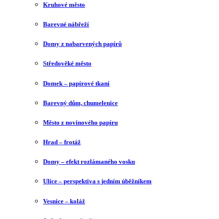
Kruhové město
Barevné nábřeží
Domy z nabarvených papírů
Středověké město
Domek – papírové tkaní
Barevný dům, chumelenice
Město z novinového papíru
Hrad – frotáž
Domy – efekt rozlámaného vosku
Ulice – perspektiva s jedním úběžníkem
Vesnice – koláž