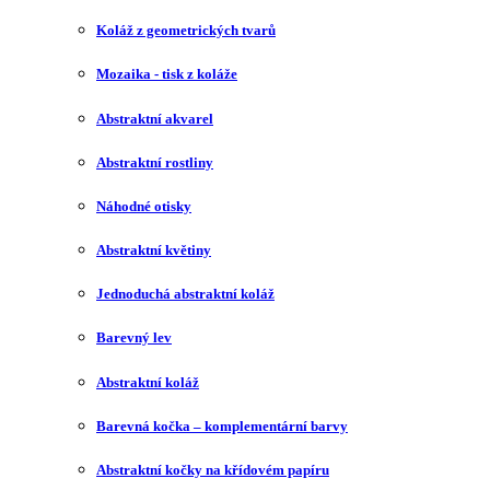
Koláž z geometrických tvarů
Mozaika - tisk z koláže
Abstraktní akvarel
Abstraktní rostliny
Náhodné otisky
Abstraktní květiny
Jednoduchá abstraktní koláž
Barevný lev
Abstraktní koláž
Barevná kočka – komplementární barvy
Abstraktní kočky na křídovém papíru