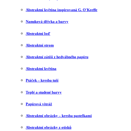
Abstraktní květina inspirovaná G. O′Keeffe
Nanuková dřívka a barvy
Abstraktní loď
Abstraktní strom
Abstraktní zátiší z hedvábného papíru
Abstraktní květina
Ptáček – kresba tuší
Teplé a studené barvy
Papírová vitráž
Abstraktní obrázky – kresba pastelkami
Abstraktní obrázky z otisků