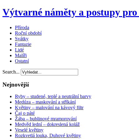
Výtvarné náměty a postupy pro 
Příroda
Roční období
Svátky
Fantazie
Lidé
Malíři
Ostatní
Search...
Nejnovější
Ryby – studené, teplé a neutrální barvy
Medúza – maskování a stříkání
Květiny – malování na kávový filtr
Čaj o páté
Žába – bublinové mramorování
Medvěd lední – dokreslená koláž
Veselé květiny
Rozkvetlá louka, Duhové květiny