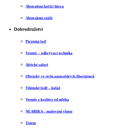
Abstraktní kočičí hlava
Abstraktní zátiší
Dobrodružství
Pirátská loď
Vesmír – odkrývací technika
Africké safari
Obrázky ve stylu australských Aboriginců
Vikinské lodě – koláž
Vesmír z krabice od mléka
NEARIKA – malování vlnou
Totem