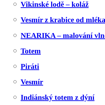
Vikinské lodě – koláž
Vesmír z krabice od mlék
NEARIKA – malování vln
Totem
Piráti
Vesmír
Indiánský totem z dýní