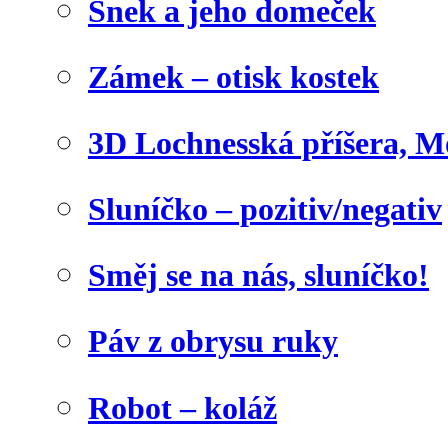
Šnek a jeho domeček
Zámek – otisk kostek
3D Lochnesská příšera, M
Sluníčko – pozitiv/negativ
Směj se na nás, sluníčko!
Páv z obrysu ruky
Robot – koláž