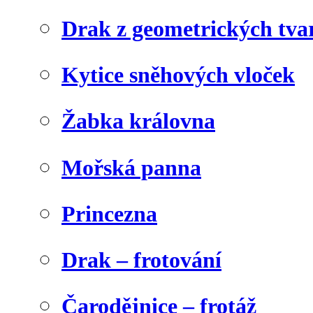
Drak z geometrických tva
Kytice sněhových vloček
Žabka královna
Mořská panna
Princezna
Drak – frotování
Čarodějnice – frotáž