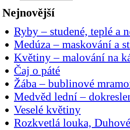
Nejnovější
Ryby – studené, teplé a n
Medúza – maskování a st
Květiny – malování na ká
Čaj o páté
Žába – bublinové mramo
Medvěd lední – dokresle
Veselé květiny
Rozkvetlá louka, Duhové