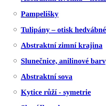
Pampelišky
Tulipány – otisk hedvábn
Abstraktní zimní krajina
Slunečnice, anilinové bar
Abstraktní sova
Kytice růží - symetrie