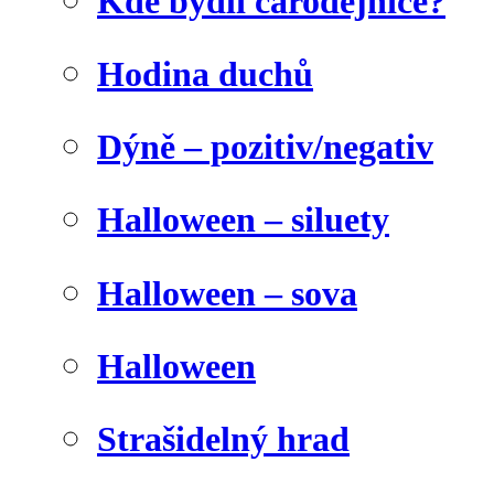
Kde bydlí čarodějnice?
Hodina duchů
Dýně – pozitiv/negativ
Halloween – siluety
Halloween – sova
Halloween
Strašidelný hrad