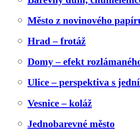
Město z novinového papír
Hrad – frotáž
Domy – efekt rozlámanéh
Ulice – perspektiva s jed
Vesnice – koláž
Jednobarevné město