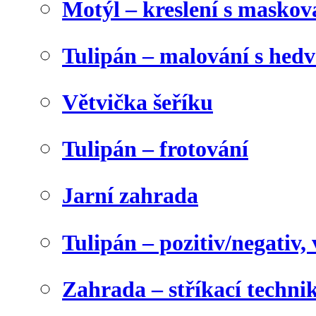
Motýl – kreslení s maskov
Tulipán – malování s he
Větvička šeříku
Tulipán – frotování
Jarní zahrada
Tulipán – pozitiv/negativ,
Zahrada – stříkací techni