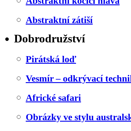
Abstraktní kočičí hlava
Abstraktní zátiší
Dobrodružství
Pirátská loď
Vesmír – odkrývací techn
Africké safari
Obrázky ve stylu australs