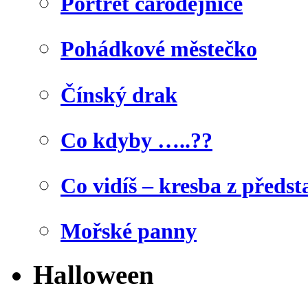
Portrét čarodějnice
Pohádkové městečko
Čínský drak
Co kdyby …..??
Co vidíš – kresba z předst
Mořské panny
Halloween