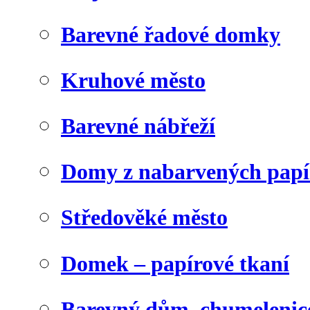
Barevné řadové domky
Kruhové město
Barevné nábřeží
Domy z nabarvených papí
Středověké město
Domek – papírové tkaní
Barevný dům, chumelenic