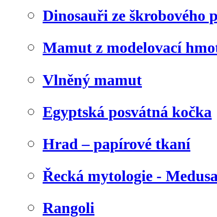
Dinosauři ze škrobového 
Mamut z modelovací hmo
Vlněný mamut
Egyptská posvátná kočka
Hrad – papírové tkaní
Řecká mytologie - Medus
Rangoli