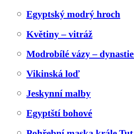
Egyptský modrý hroch
Květiny – vitráž
Modrobílé vázy – dynasti
Vikinská loď
Jeskynní malby
Egyptští bohové
Pohřební maska krále Tu