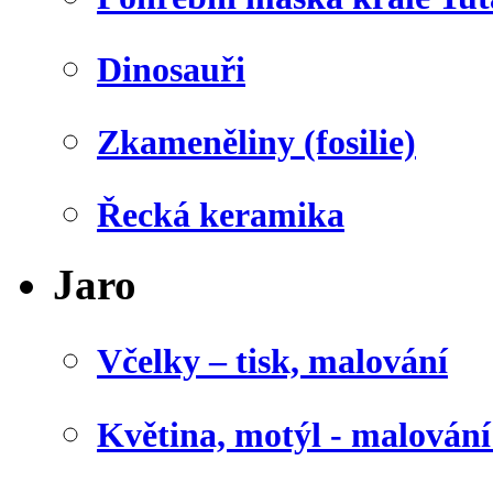
Dinosauři
Zkameněliny (fosilie)
Řecká keramika
Jaro
Včelky – tisk, malování
Květina, motýl - malován