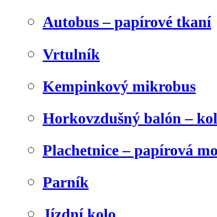
Autobus – papírové tkaní
Vrtulník
Kempinkový mikrobus
Horkovzdušný balón – ko
Plachetnice – papírová m
Parník
Jízdní kolo