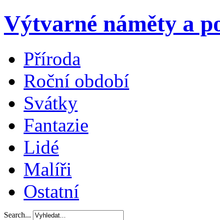
Výtvarné náměty a po
Příroda
Roční období
Svátky
Fantazie
Lidé
Malíři
Ostatní
Search...