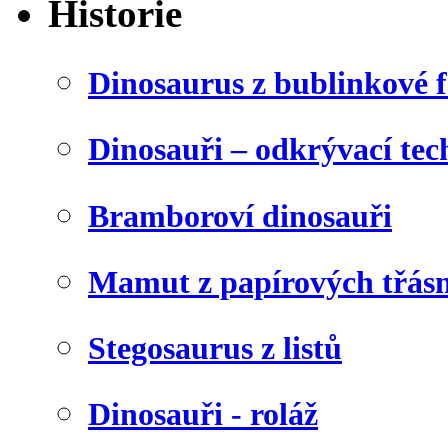
Historie
Dinosaurus z bublinkové f
Dinosauři – odkrývací tec
Bramboroví dinosauři
Mamut z papírových třásn
Stegosaurus z listů
Dinosauři - roláž