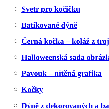
Svetr pro kočičku
Batikované dýně
Černá kočka – koláž z tro
Halloweenská sada obráz
Pavouk – nitěná grafika
Kočky
Dýně z dekorovaných a b