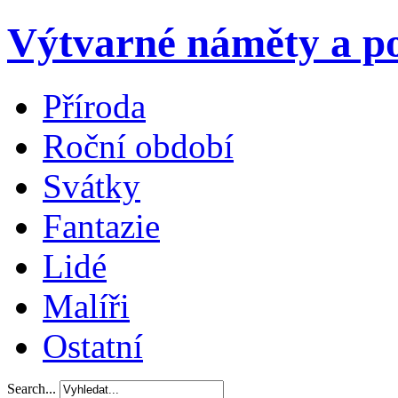
Výtvarné náměty a po
Příroda
Roční období
Svátky
Fantazie
Lidé
Malíři
Ostatní
Search...