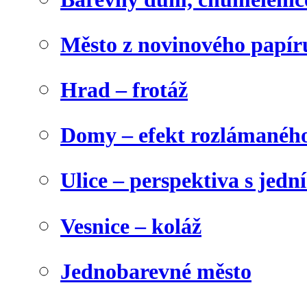
Město z novinového papír
Hrad – frotáž
Domy – efekt rozlámanéh
Ulice – perspektiva s jed
Vesnice – koláž
Jednobarevné město