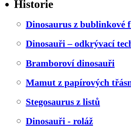
Historie
Dinosaurus z bublinkové f
Dinosauři – odkrývací tec
Bramboroví dinosauři
Mamut z papírových třásn
Stegosaurus z listů
Dinosauři - roláž