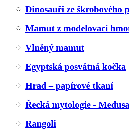
Dinosauři ze škrobového 
Mamut z modelovací hmo
Vlněný mamut
Egyptská posvátná kočka
Hrad – papírové tkaní
Řecká mytologie - Medus
Rangoli