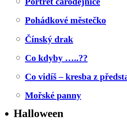
Portrét čarodějnice
Pohádkové městečko
Čínský drak
Co kdyby …..??
Co vidíš – kresba z předst
Mořské panny
Halloween