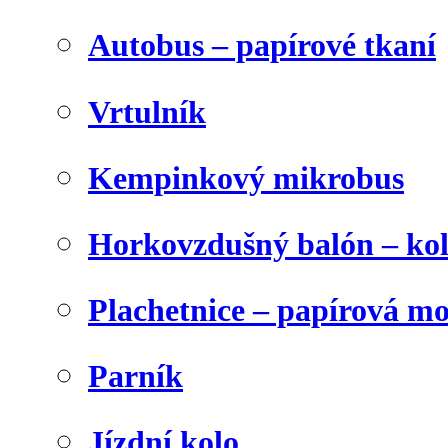
Autobus – papírové tkaní
Vrtulník
Kempinkový mikrobus
Horkovzdušný balón – ko
Plachetnice – papírová m
Parník
Jízdní kolo