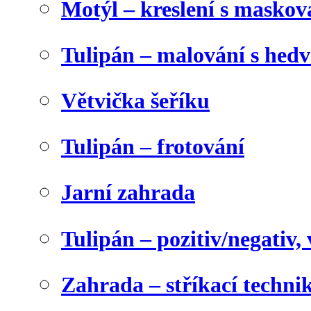
Motýl – kreslení s maskov
Tulipán – malování s he
Větvička šeříku
Tulipán – frotování
Jarní zahrada
Tulipán – pozitiv/negativ,
Zahrada – stříkací techni