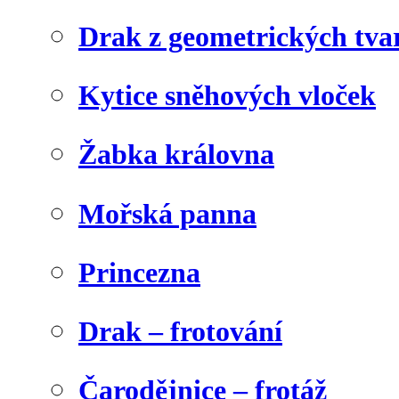
Drak z geometrických tva
Kytice sněhových vloček
Žabka královna
Mořská panna
Princezna
Drak – frotování
Čarodějnice – frotáž