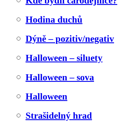
Kde bydlí čarodějnice?
Hodina duchů
Dýně – pozitiv/negativ
Halloween – siluety
Halloween – sova
Halloween
Strašidelný hrad