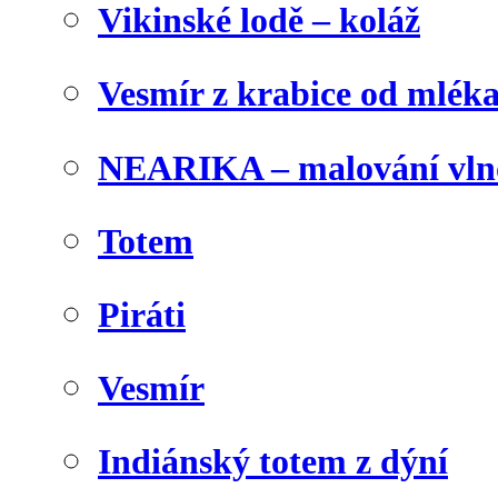
Vikinské lodě – koláž
Vesmír z krabice od mlék
NEARIKA – malování vln
Totem
Piráti
Vesmír
Indiánský totem z dýní