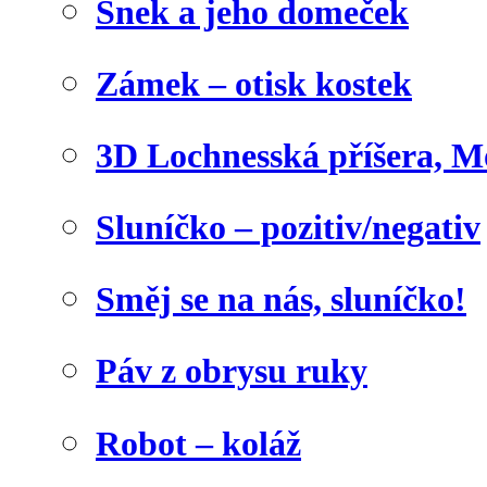
Šnek a jeho domeček
Zámek – otisk kostek
3D Lochnesská příšera, M
Sluníčko – pozitiv/negativ
Směj se na nás, sluníčko!
Páv z obrysu ruky
Robot – koláž