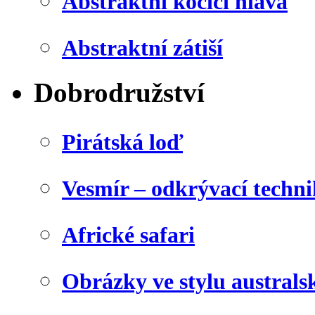
Abstraktní kočičí hlava
Abstraktní zátiší
Dobrodružství
Pirátská loď
Vesmír – odkrývací techn
Africké safari
Obrázky ve stylu australs