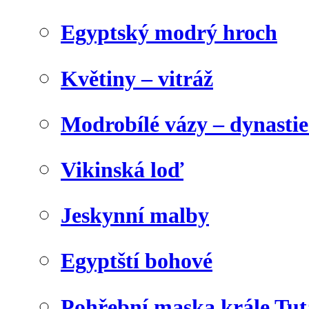
Egyptský modrý hroch
Květiny – vitráž
Modrobílé vázy – dynasti
Vikinská loď
Jeskynní malby
Egyptští bohové
Pohřební maska krále Tu