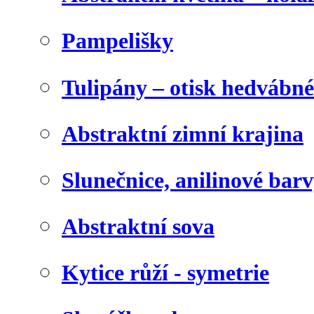
Pampelišky
Tulipány – otisk hedvábn
Abstraktní zimní krajina
Slunečnice, anilinové bar
Abstraktní sova
Kytice růží - symetrie