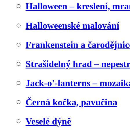
Halloween – kreslení, mr
Halloweenské malování
Frankenstein a čarodějnice
Strašidelný hrad – nepest
Jack-o'-lanterns – mozaik
Černá kočka, pavučina
Veselé dýně