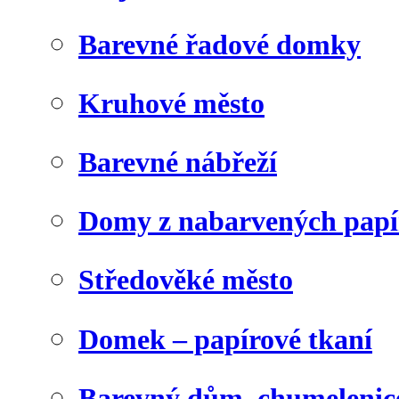
Barevné řadové domky
Kruhové město
Barevné nábřeží
Domy z nabarvených papí
Středověké město
Domek – papírové tkaní
Barevný dům, chumelenic