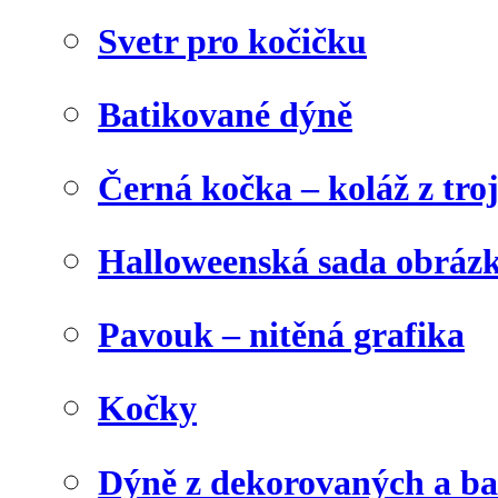
Svetr pro kočičku
Batikované dýně
Černá kočka – koláž z tro
Halloweenská sada obráz
Pavouk – nitěná grafika
Kočky
Dýně z dekorovaných a b