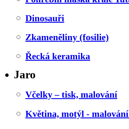
Dinosauři
Zkameněliny (fosilie)
Řecká keramika
Jaro
Včelky – tisk, malování
Květina, motýl - malován