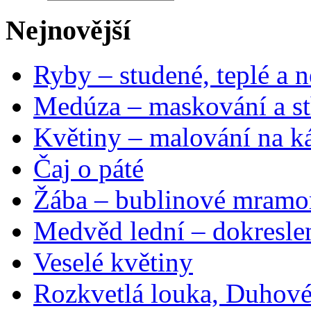
Nejnovější
Ryby – studené, teplé a n
Medúza – maskování a st
Květiny – malování na ká
Čaj o páté
Žába – bublinové mramo
Medvěd lední – dokresle
Veselé květiny
Rozkvetlá louka, Duhové