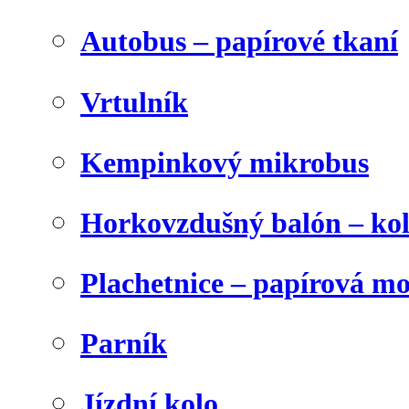
Autobus – papírové tkaní
Vrtulník
Kempinkový mikrobus
Horkovzdušný balón – ko
Plachetnice – papírová m
Parník
Jízdní kolo