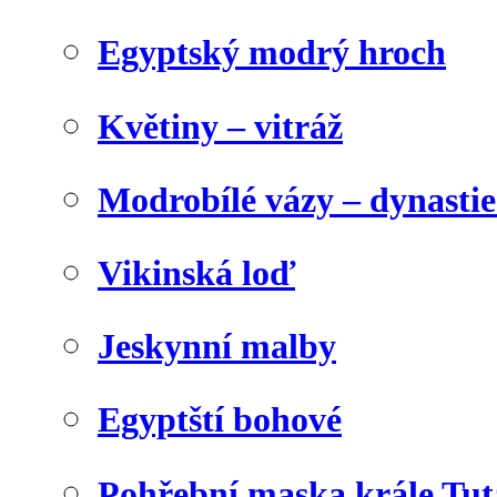
Egyptský modrý hroch
Květiny – vitráž
Modrobílé vázy – dynasti
Vikinská loď
Jeskynní malby
Egyptští bohové
Pohřební maska krále Tu