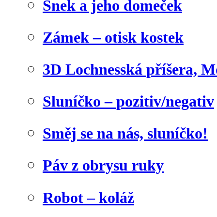
Šnek a jeho domeček
Zámek – otisk kostek
3D Lochnesská příšera, M
Sluníčko – pozitiv/negativ
Směj se na nás, sluníčko!
Páv z obrysu ruky
Robot – koláž