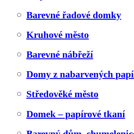
Barevné řadové domky
Kruhové město
Barevné nábřeží
Domy z nabarvených papí
Středověké město
Domek – papírové tkaní
Barevný dům, chumelenic