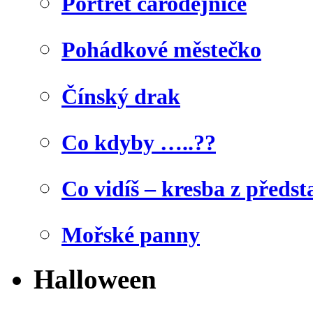
Portrét čarodějnice
Pohádkové městečko
Čínský drak
Co kdyby …..??
Co vidíš – kresba z předst
Mořské panny
Halloween