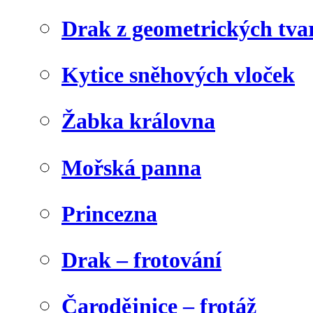
Drak z geometrických tva
Kytice sněhových vloček
Žabka královna
Mořská panna
Princezna
Drak – frotování
Čarodějnice – frotáž