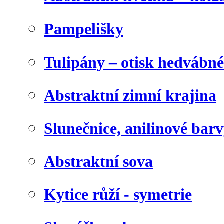
Pampelišky
Tulipány – otisk hedvábn
Abstraktní zimní krajina
Slunečnice, anilinové bar
Abstraktní sova
Kytice růží - symetrie