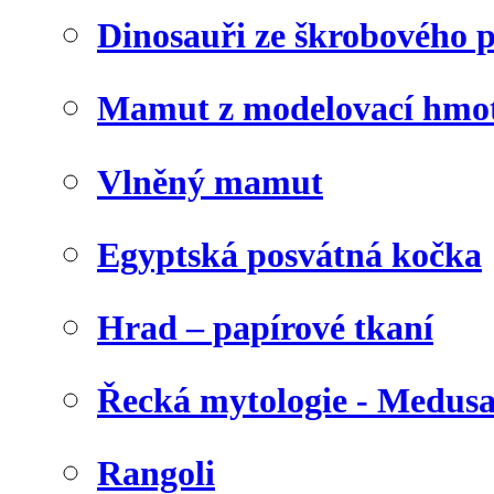
Dinosauři ze škrobového 
Mamut z modelovací hmo
Vlněný mamut
Egyptská posvátná kočka
Hrad – papírové tkaní
Řecká mytologie - Medus
Rangoli