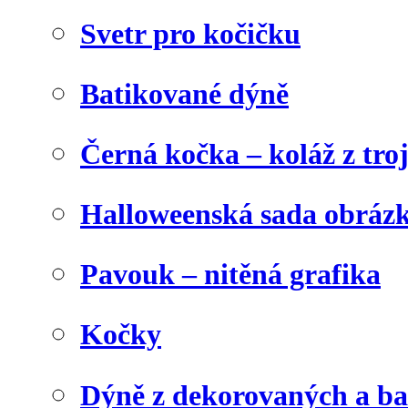
Svetr pro kočičku
Batikované dýně
Černá kočka – koláž z tro
Halloweenská sada obráz
Pavouk – nitěná grafika
Kočky
Dýně z dekorovaných a b