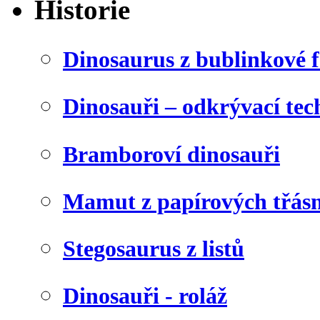
Historie
Dinosaurus z bublinkové f
Dinosauři – odkrývací tec
Bramboroví dinosauři
Mamut z papírových třásn
Stegosaurus z listů
Dinosauři - roláž