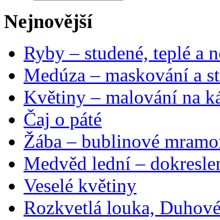
Nejnovější
Ryby – studené, teplé a n
Medúza – maskování a st
Květiny – malování na ká
Čaj o páté
Žába – bublinové mramo
Medvěd lední – dokresle
Veselé květiny
Rozkvetlá louka, Duhové