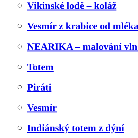
Vikinské lodě – koláž
Vesmír z krabice od mlék
NEARIKA – malování vln
Totem
Piráti
Vesmír
Indiánský totem z dýní