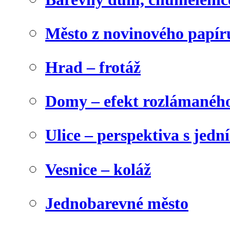
Město z novinového papír
Hrad – frotáž
Domy – efekt rozlámanéh
Ulice – perspektiva s jed
Vesnice – koláž
Jednobarevné město