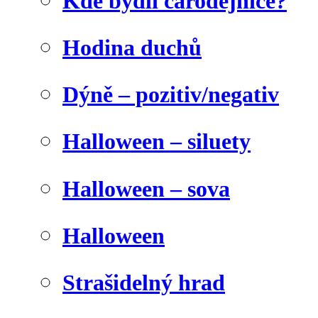
Kde bydlí čarodějnice?
Hodina duchů
Dýně – pozitiv/negativ
Halloween – siluety
Halloween – sova
Halloween
Strašidelný hrad