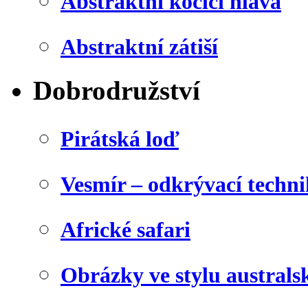
Abstraktní kočičí hlava
Abstraktní zátiší
Dobrodružství
Pirátská loď
Vesmír – odkrývací techn
Africké safari
Obrázky ve stylu australs