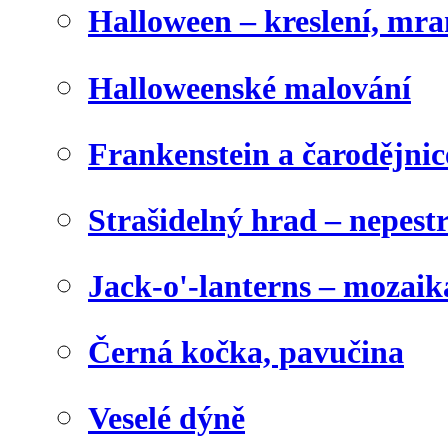
Halloween – kreslení, mr
Halloweenské malování
Frankenstein a čarodějnice
Strašidelný hrad – nepest
Jack-o'-lanterns – mozaik
Černá kočka, pavučina
Veselé dýně