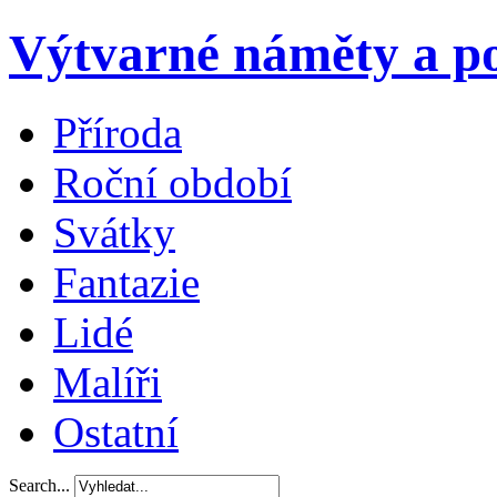
Výtvarné náměty a po
Příroda
Roční období
Svátky
Fantazie
Lidé
Malíři
Ostatní
Search...