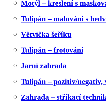
Motýl – kreslení s maskov
Tulipán – malování s he
Větvička šeříku
Tulipán – frotování
Jarní zahrada
Tulipán – pozitiv/negativ,
Zahrada – stříkací techni