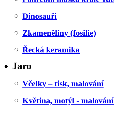
Dinosauři
Zkameněliny (fosilie)
Řecká keramika
Jaro
Včelky – tisk, malování
Květina, motýl - malován