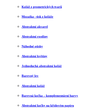
Koláž z geometrických tvarů
Mozaika - tisk z koláže
Abstraktní akvarel
Abstraktní rostliny
Náhodné otisky
Abstraktní květiny
Jednoduchá abstraktní koláž
Barevný lev
Abstraktní koláž
Barevná kočka – komplementární barvy
Abstraktní kočky na křídovém papíru