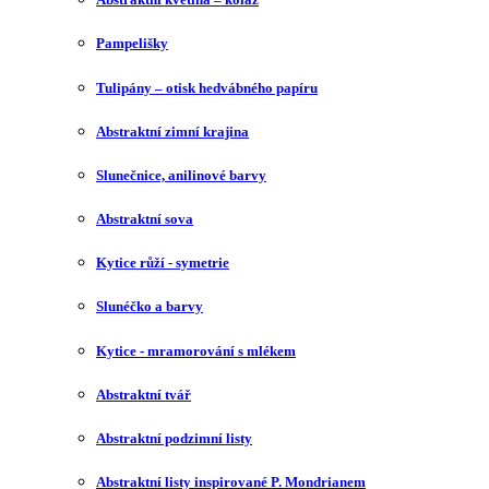
Pampelišky
Tulipány – otisk hedvábného papíru
Abstraktní zimní krajina
Slunečnice, anilinové barvy
Abstraktní sova
Kytice růží - symetrie
Slunéčko a barvy
Kytice - mramorování s mlékem
Abstraktní tvář
Abstraktní podzimní listy
Abstraktní listy inspirované P. Mondrianem