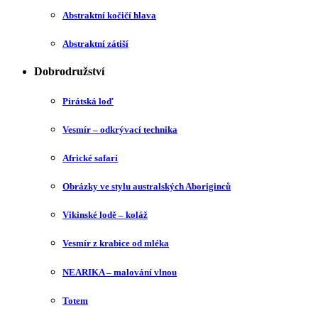
Abstraktní kočičí hlava
Abstraktní zátiší
Dobrodružství
Pirátská loď
Vesmír – odkrývací technika
Africké safari
Obrázky ve stylu australských Aboriginců
Vikinské lodě – koláž
Vesmír z krabice od mléka
NEARIKA – malování vlnou
Totem