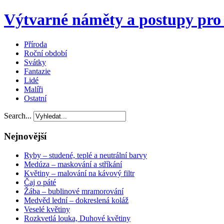
Výtvarné náměty a postupy pro 
Příroda
Roční období
Svátky
Fantazie
Lidé
Malíři
Ostatní
Search...
Nejnovější
Ryby – studené, teplé a neutrální barvy
Medúza – maskování a stříkání
Květiny – malování na kávový filtr
Čaj o páté
Žába – bublinové mramorování
Medvěd lední – dokreslená koláž
Veselé květiny
Rozkvetlá louka, Duhové květiny