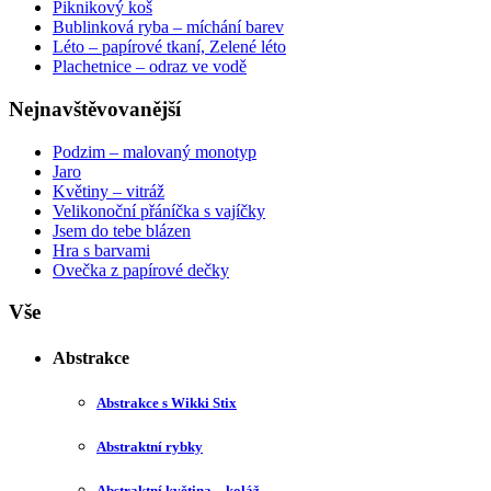
Piknikový koš
Bublinková ryba – míchání barev
Léto – papírové tkaní, Zelené léto
Plachetnice – odraz ve vodě
Nejnavštěvovanější
Podzim – malovaný monotyp
Jaro
Květiny – vitráž
Velikonoční přáníčka s vajíčky
Jsem do tebe blázen
Hra s barvami
Ovečka z papírové dečky
Vše
Abstrakce
Abstrakce s Wikki Stix
Abstraktní rybky
Abstraktní květina – koláž