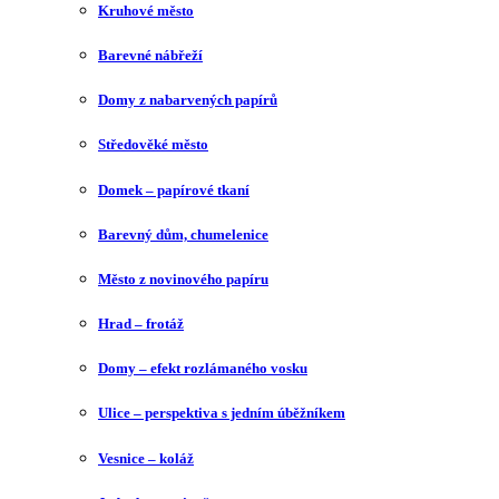
Kruhové město
Barevné nábřeží
Domy z nabarvených papírů
Středověké město
Domek – papírové tkaní
Barevný dům, chumelenice
Město z novinového papíru
Hrad – frotáž
Domy – efekt rozlámaného vosku
Ulice – perspektiva s jedním úběžníkem
Vesnice – koláž