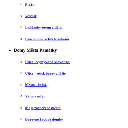
Piráti
Vesmír
Indiánský totem z dýní
Umění amerických indiánů
Domy Města Památky
Ulice - vymývaná klovatina
Ulice – otisk barev z fólie
Město - koláž
Větrný mlýn
Moje zasněžené město
Barevné řadové domky