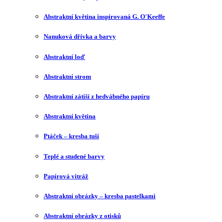
Abstraktní květina inspirovaná G. O′Keeffe
Nanuková dřívka a barvy
Abstraktní loď
Abstraktní strom
Abstraktní zátiší z hedvábného papíru
Abstraktní květina
Ptáček – kresba tuší
Teplé a studené barvy
Papírová vitráž
Abstraktní obrázky – kresba pastelkami
Abstraktní obrázky z otisků