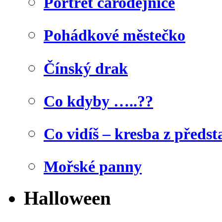
Portrét čarodějnice
Pohádkové městečko
Čínský drak
Co kdyby …..??
Co vidíš – kresba z předst
Mořské panny
Halloween