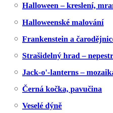
Halloween – kreslení, mr
Halloweenské malování
Frankenstein a čarodějnice
Strašidelný hrad – nepest
Jack-o'-lanterns – mozaik
Černá kočka, pavučina
Veselé dýně