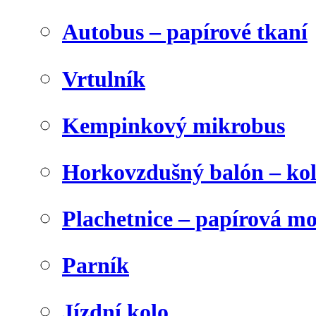
Autobus – papírové tkaní
Vrtulník
Kempinkový mikrobus
Horkovzdušný balón – ko
Plachetnice – papírová m
Parník
Jízdní kolo