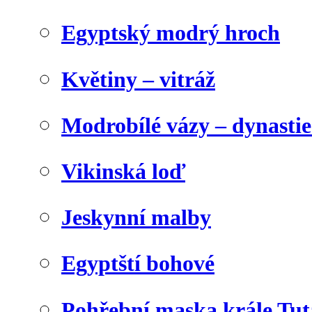
Egyptský modrý hroch
Květiny – vitráž
Modrobílé vázy – dynasti
Vikinská loď
Jeskynní malby
Egyptští bohové
Pohřební maska krále Tu