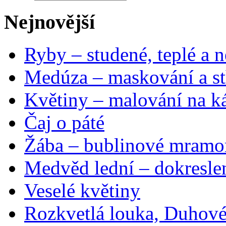
Nejnovější
Ryby – studené, teplé a n
Medúza – maskování a st
Květiny – malování na ká
Čaj o páté
Žába – bublinové mramo
Medvěd lední – dokresle
Veselé květiny
Rozkvetlá louka, Duhové