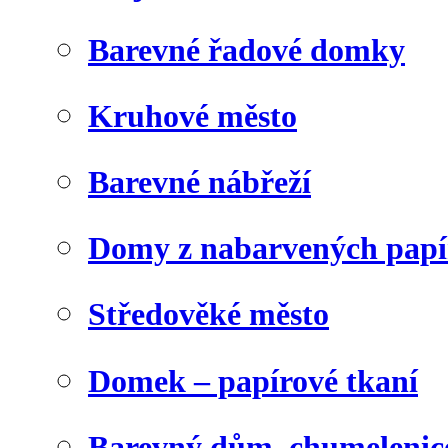
Barevné řadové domky
Kruhové město
Barevné nábřeží
Domy z nabarvených papí
Středověké město
Domek – papírové tkaní
Barevný dům, chumelenic