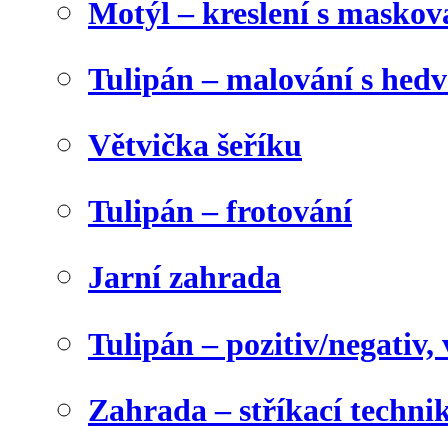
Motýl – kreslení s maskov
Tulipán – malování s he
Větvička šeříku
Tulipán – frotování
Jarní zahrada
Tulipán – pozitiv/negativ,
Zahrada – stříkací techni