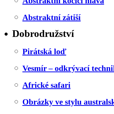
Abstraktní kočičí hlava
Abstraktní zátiší
Dobrodružství
Pirátská loď
Vesmír – odkrývací techn
Africké safari
Obrázky ve stylu australs