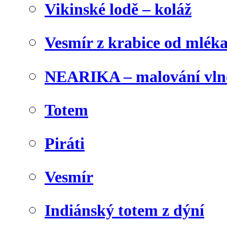
Vikinské lodě – koláž
Vesmír z krabice od mlék
NEARIKA – malování vln
Totem
Piráti
Vesmír
Indiánský totem z dýní