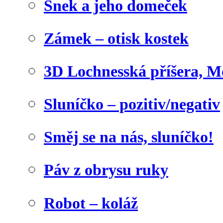
Šnek a jeho domeček
Zámek – otisk kostek
3D Lochnesská příšera, M
Sluníčko – pozitiv/negativ
Směj se na nás, sluníčko!
Páv z obrysu ruky
Robot – koláž