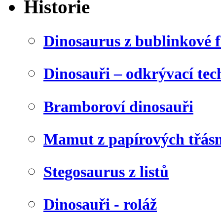
Historie
Dinosaurus z bublinkové f
Dinosauři – odkrývací tec
Bramboroví dinosauři
Mamut z papírových třásn
Stegosaurus z listů
Dinosauři - roláž