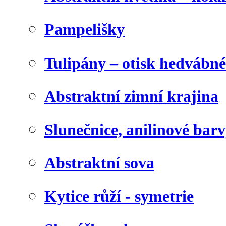
Pampelišky
Tulipány – otisk hedvábn
Abstraktní zimní krajina
Slunečnice, anilinové bar
Abstraktní sova
Kytice růží - symetrie