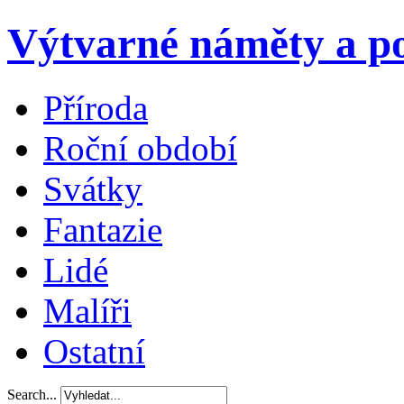
Výtvarné náměty a po
Příroda
Roční období
Svátky
Fantazie
Lidé
Malíři
Ostatní
Search...