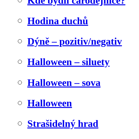
Kde bydlí čarodějnice?
Hodina duchů
Dýně – pozitiv/negativ
Halloween – siluety
Halloween – sova
Halloween
Strašidelný hrad