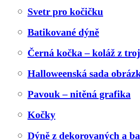
Svetr pro kočičku
Batikované dýně
Černá kočka – koláž z tro
Halloweenská sada obráz
Pavouk – nitěná grafika
Kočky
Dýně z dekorovaných a b