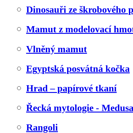
Dinosauři ze škrobového 
Mamut z modelovací hmo
Vlněný mamut
Egyptská posvátná kočka
Hrad – papírové tkaní
Řecká mytologie - Medus
Rangoli