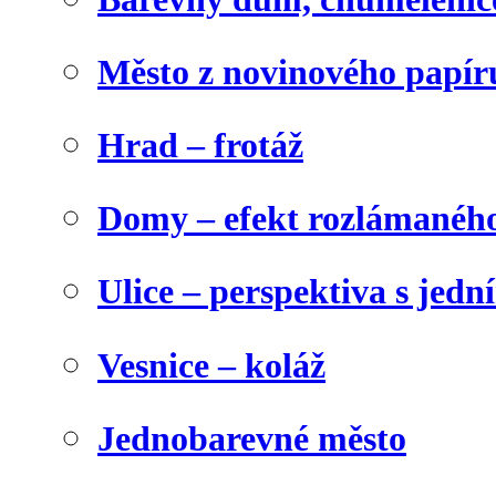
Město z novinového papír
Hrad – frotáž
Domy – efekt rozlámanéh
Ulice – perspektiva s jed
Vesnice – koláž
Jednobarevné město