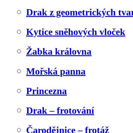
Drak z geometrických tva
Kytice sněhových vloček
Žabka královna
Mořská panna
Princezna
Drak – frotování
Čarodějnice – frotáž