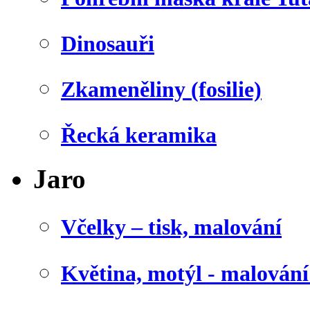
Dinosauři
Zkameněliny (fosilie)
Řecká keramika
Jaro
Včelky – tisk, malování
Květina, motýl - malován