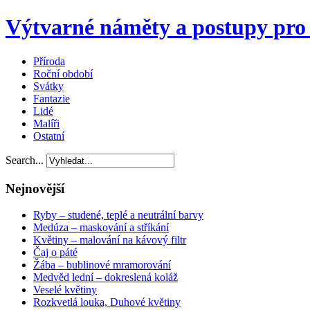
Výtvarné náměty a postupy pro 
Příroda
Roční období
Svátky
Fantazie
Lidé
Malíři
Ostatní
Search...
Nejnovější
Ryby – studené, teplé a neutrální barvy
Medúza – maskování a stříkání
Květiny – malování na kávový filtr
Čaj o páté
Žába – bublinové mramorování
Medvěd lední – dokreslená koláž
Veselé květiny
Rozkvetlá louka, Duhové květiny