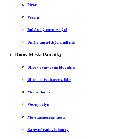
Piráti
Vesmír
Indiánský totem z dýní
Umění amerických indiánů
Domy Města Památky
Ulice - vymývaná klovatina
Ulice – otisk barev z fólie
Město - koláž
Větrný mlýn
Moje zasněžené město
Barevné řadové domky