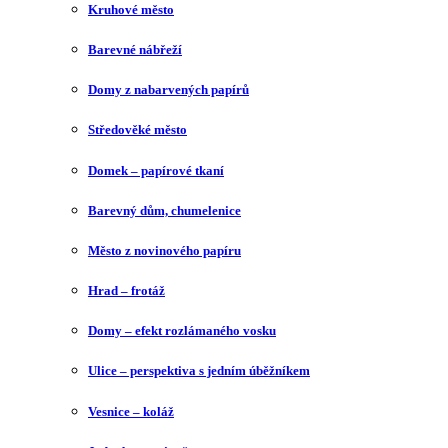
Kruhové město
Barevné nábřeží
Domy z nabarvených papírů
Středověké město
Domek – papírové tkaní
Barevný dům, chumelenice
Město z novinového papíru
Hrad – frotáž
Domy – efekt rozlámaného vosku
Ulice – perspektiva s jedním úběžníkem
Vesnice – koláž