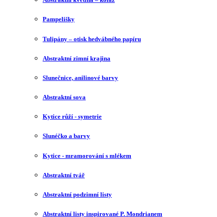
Pampelišky
Tulipány – otisk hedvábného papíru
Abstraktní zimní krajina
Slunečnice, anilinové barvy
Abstraktní sova
Kytice růží - symetrie
Slunéčko a barvy
Kytice - mramorování s mlékem
Abstraktní tvář
Abstraktní podzimní listy
Abstraktní listy inspirované P. Mondrianem