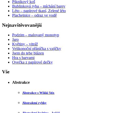
Piknikový koš
Bublinková ryba – míchání barev
Léto – papírové tkaní, Zelené léto
Plachetnice – odraz ve vodě
Nejnavštěvovanější
Podzim – malovaný monotyp
Jaro
Květiny – vitráž
Velikonoční přáníčka s vajíčky
Jsem do tebe blázen
Hra s barvami
Ovečka z papírové dečky
Vše
Abstrakce
Abstrakce s Wikki Stix
Abstraktní rybky
Abstraktní květina – koláž