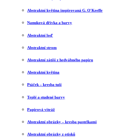
Abstraktní květina inspirovaná G. O′Keeffe
Nanuková dřívka a barvy
Abstraktní loď
Abstraktní strom
Abstraktní zátiší z hedvábného papíru
Abstraktní květina
Ptáček – kresba tuší
Teplé a studené barvy
Papírová vitráž
Abstraktní obrázky – kresba pastelkami
Abstraktní obrázky z otisků