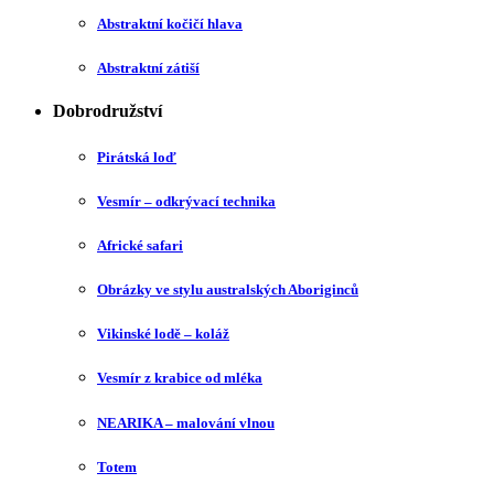
Abstraktní kočičí hlava
Abstraktní zátiší
Dobrodružství
Pirátská loď
Vesmír – odkrývací technika
Africké safari
Obrázky ve stylu australských Aboriginců
Vikinské lodě – koláž
Vesmír z krabice od mléka
NEARIKA – malování vlnou
Totem