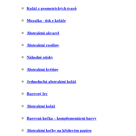
Koláž z geometrických tvarů
Mozaika - tisk z koláže
Abstraktní akvarel
Abstraktní rostliny
Náhodné otisky
Abstraktní květiny
Jednoduchá abstraktní koláž
Barevný lev
Abstraktní koláž
Barevná kočka – komplementární barvy
Abstraktní kočky na křídovém papíru