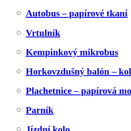
Autobus – papírové tkaní
Vrtulník
Kempinkový mikrobus
Horkovzdušný balón – ko
Plachetnice – papírová m
Parník
Jízdní kolo