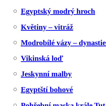
Egyptský modrý hroch
Květiny – vitráž
Modrobílé vázy – dynasti
Vikinská loď
Jeskynní malby
Egyptští bohové
Pohřební maska krále Tu