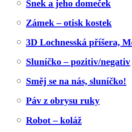
Šnek a jeho domeček
Zámek – otisk kostek
3D Lochnesská příšera, M
Sluníčko – pozitiv/negativ
Směj se na nás, sluníčko!
Páv z obrysu ruky
Robot – koláž