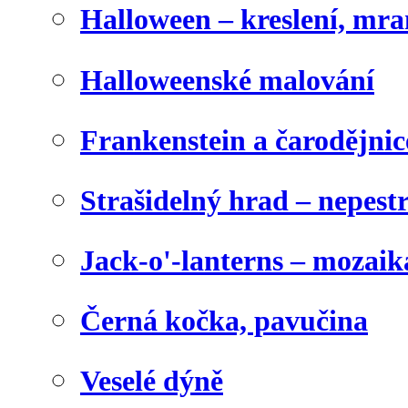
Halloween – kreslení, mr
Halloweenské malování
Frankenstein a čarodějnice
Strašidelný hrad – nepest
Jack-o'-lanterns – mozaik
Černá kočka, pavučina
Veselé dýně