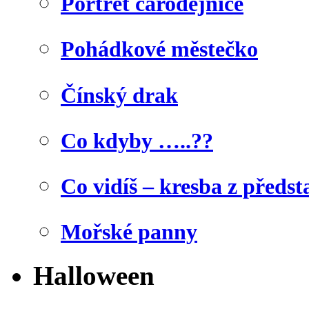
Portrét čarodějnice
Pohádkové městečko
Čínský drak
Co kdyby …..??
Co vidíš – kresba z předst
Mořské panny
Halloween