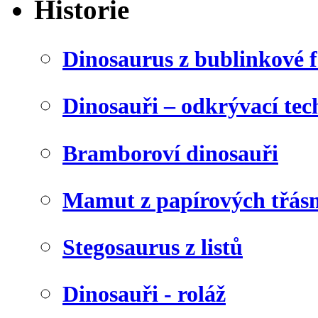
Historie
Dinosaurus z bublinkové f
Dinosauři – odkrývací tec
Bramboroví dinosauři
Mamut z papírových třásn
Stegosaurus z listů
Dinosauři - roláž