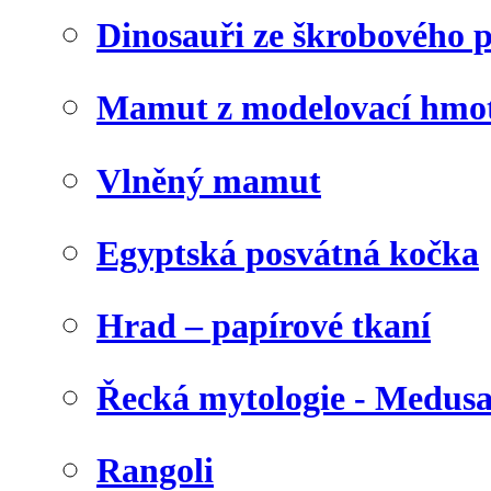
Dinosauři ze škrobového 
Mamut z modelovací hmo
Vlněný mamut
Egyptská posvátná kočka
Hrad – papírové tkaní
Řecká mytologie - Medus
Rangoli