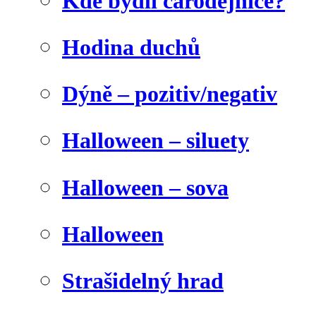
Kde bydlí čarodějnice?
Hodina duchů
Dýně – pozitiv/negativ
Halloween – siluety
Halloween – sova
Halloween
Strašidelný hrad