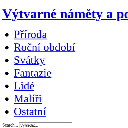
Výtvarné náměty a po
Příroda
Roční období
Svátky
Fantazie
Lidé
Malíři
Ostatní
Search...