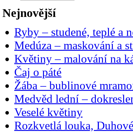
Nejnovější
Ryby – studené, teplé a n
Medúza – maskování a st
Květiny – malování na ká
Čaj o páté
Žába – bublinové mramo
Medvěd lední – dokresle
Veselé květiny
Rozkvetlá louka, Duhové