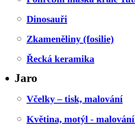
Dinosauři
Zkameněliny (fosilie)
Řecká keramika
Jaro
Včelky – tisk, malování
Květina, motýl - malován