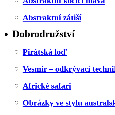
Abstraktní kočičí hlava
Abstraktní zátiší
Dobrodružství
Pirátská loď
Vesmír – odkrývací techn
Africké safari
Obrázky ve stylu australs