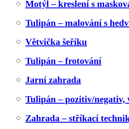
Motýl – kreslení s maskov
Tulipán – malování s he
Větvička šeříku
Tulipán – frotování
Jarní zahrada
Tulipán – pozitiv/negativ,
Zahrada – stříkací techni