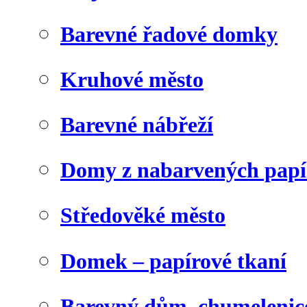
Barevné řadové domky
Kruhové město
Barevné nábřeží
Domy z nabarvených papí
Středověké město
Domek – papírové tkaní
Barevný dům, chumelenic