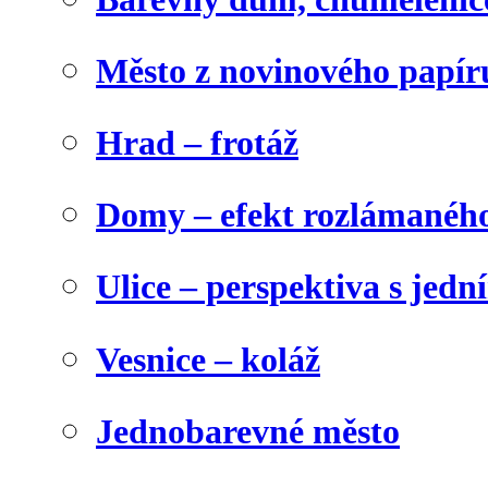
Město z novinového papír
Hrad – frotáž
Domy – efekt rozlámanéh
Ulice – perspektiva s jed
Vesnice – koláž
Jednobarevné město