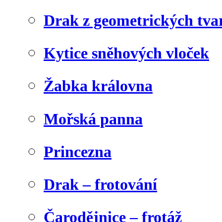
Drak z geometrických tva
Kytice sněhových vloček
Žabka královna
Mořská panna
Princezna
Drak – frotování
Čarodějnice – frotáž