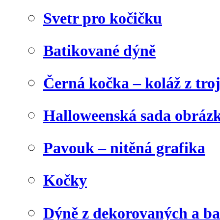
Svetr pro kočičku
Batikované dýně
Černá kočka – koláž z tro
Halloweenská sada obráz
Pavouk – nitěná grafika
Kočky
Dýně z dekorovaných a b