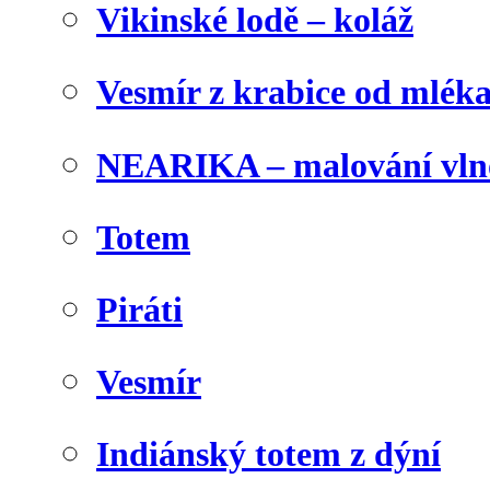
Vikinské lodě – koláž
Vesmír z krabice od mlék
NEARIKA – malování vln
Totem
Piráti
Vesmír
Indiánský totem z dýní