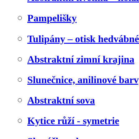
Pampelišky
Tulipány – otisk hedvábn
Abstraktní zimní krajina
Slunečnice, anilinové bar
Abstraktní sova
Kytice růží - symetrie