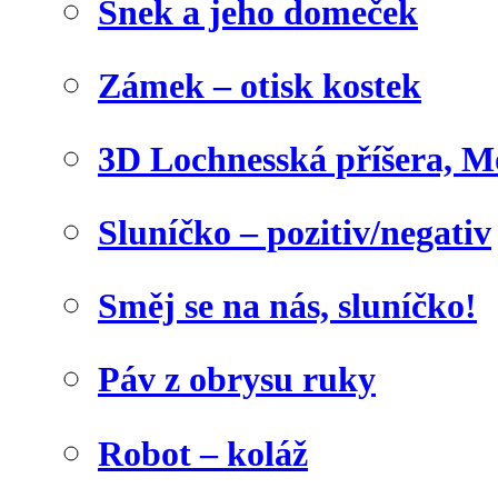
Šnek a jeho domeček
Zámek – otisk kostek
3D Lochnesská příšera, M
Sluníčko – pozitiv/negativ
Směj se na nás, sluníčko!
Páv z obrysu ruky
Robot – koláž