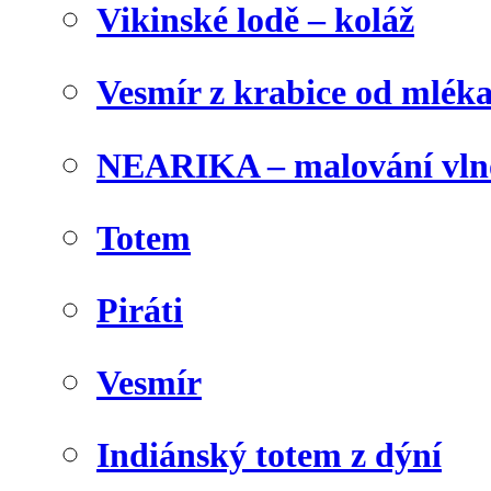
Vikinské lodě – koláž
Vesmír z krabice od mlék
NEARIKA – malování vln
Totem
Piráti
Vesmír
Indiánský totem z dýní