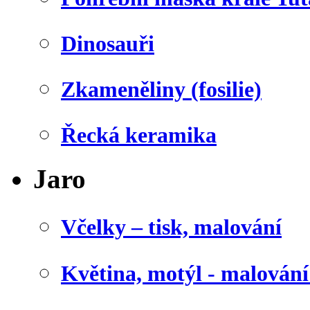
Dinosauři
Zkameněliny (fosilie)
Řecká keramika
Jaro
Včelky – tisk, malování
Květina, motýl - malován