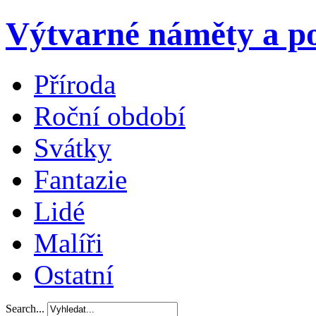
Výtvarné náměty a po
Příroda
Roční období
Svátky
Fantazie
Lidé
Malíři
Ostatní
Search...