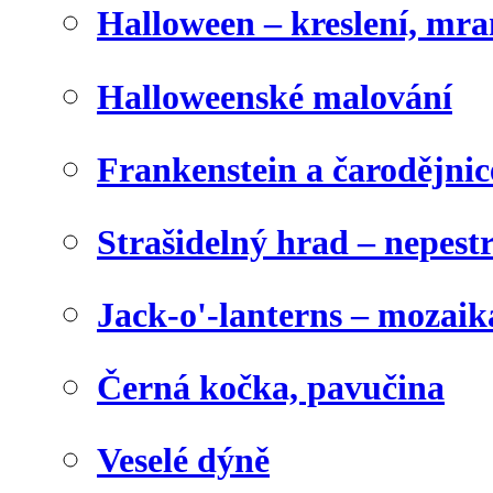
Halloween – kreslení, mr
Halloweenské malování
Frankenstein a čarodějnice
Strašidelný hrad – nepest
Jack-o'-lanterns – mozaik
Černá kočka, pavučina
Veselé dýně