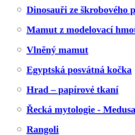
Dinosauři ze škrobového 
Mamut z modelovací hmo
Vlněný mamut
Egyptská posvátná kočka
Hrad – papírové tkaní
Řecká mytologie - Medus
Rangoli