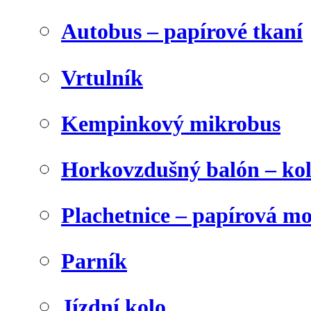
Autobus – papírové tkaní
Vrtulník
Kempinkový mikrobus
Horkovzdušný balón – ko
Plachetnice – papírová m
Parník
Jízdní kolo