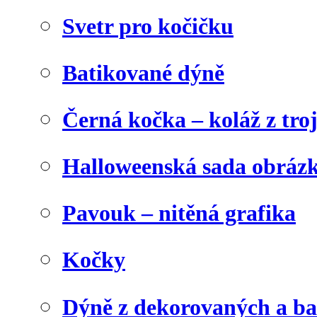
Svetr pro kočičku
Batikované dýně
Černá kočka – koláž z tro
Halloweenská sada obráz
Pavouk – nitěná grafika
Kočky
Dýně z dekorovaných a b