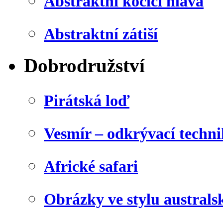
Abstraktní kočičí hlava
Abstraktní zátiší
Dobrodružství
Pirátská loď
Vesmír – odkrývací techn
Africké safari
Obrázky ve stylu australs