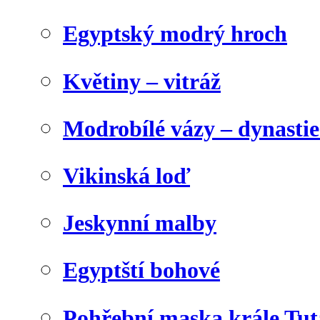
Egyptský modrý hroch
Květiny – vitráž
Modrobílé vázy – dynasti
Vikinská loď
Jeskynní malby
Egyptští bohové
Pohřební maska krále Tu