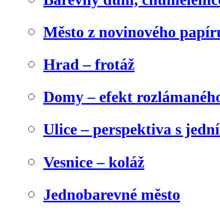
Město z novinového papír
Hrad – frotáž
Domy – efekt rozlámanéh
Ulice – perspektiva s jed
Vesnice – koláž
Jednobarevné město