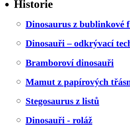
Historie
Dinosaurus z bublinkové f
Dinosauři – odkrývací tec
Bramboroví dinosauři
Mamut z papírových třásn
Stegosaurus z listů
Dinosauři - roláž