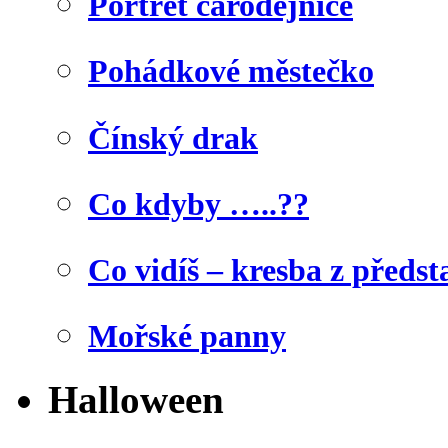
Portrét čarodějnice
Pohádkové městečko
Čínský drak
Co kdyby …..??
Co vidíš – kresba z předst
Mořské panny
Halloween