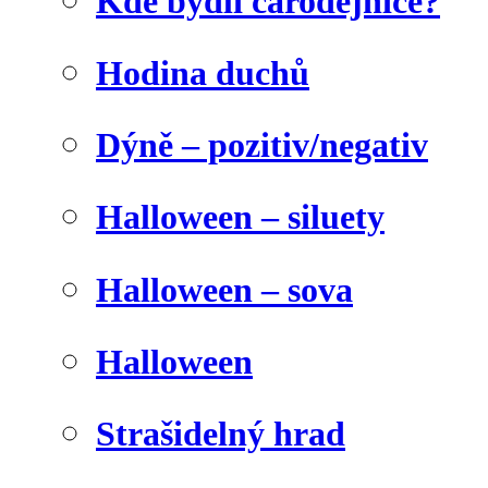
Kde bydlí čarodějnice?
Hodina duchů
Dýně – pozitiv/negativ
Halloween – siluety
Halloween – sova
Halloween
Strašidelný hrad