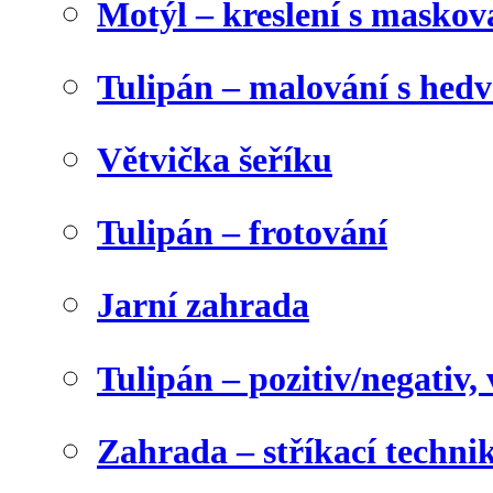
Motýl – kreslení s maskov
Tulipán – malování s he
Větvička šeříku
Tulipán – frotování
Jarní zahrada
Tulipán – pozitiv/negativ,
Zahrada – stříkací techni