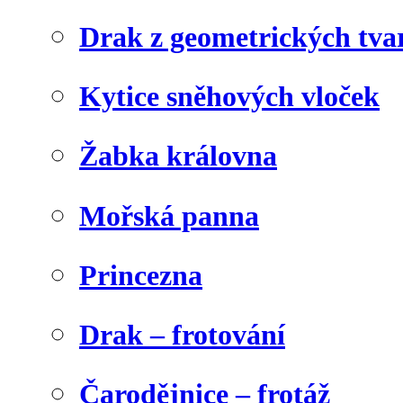
Drak z geometrických tva
Kytice sněhových vloček
Žabka královna
Mořská panna
Princezna
Drak – frotování
Čarodějnice – frotáž