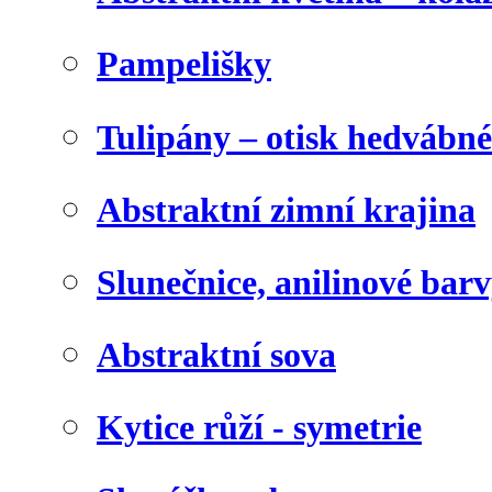
Pampelišky
Tulipány – otisk hedvábn
Abstraktní zimní krajina
Slunečnice, anilinové bar
Abstraktní sova
Kytice růží - symetrie