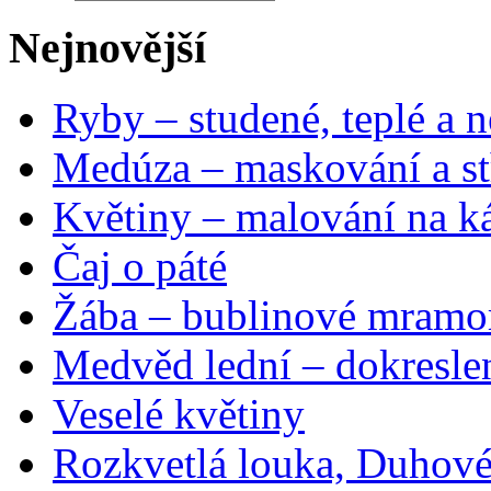
Nejnovější
Ryby – studené, teplé a n
Medúza – maskování a st
Květiny – malování na ká
Čaj o páté
Žába – bublinové mramo
Medvěd lední – dokresle
Veselé květiny
Rozkvetlá louka, Duhové