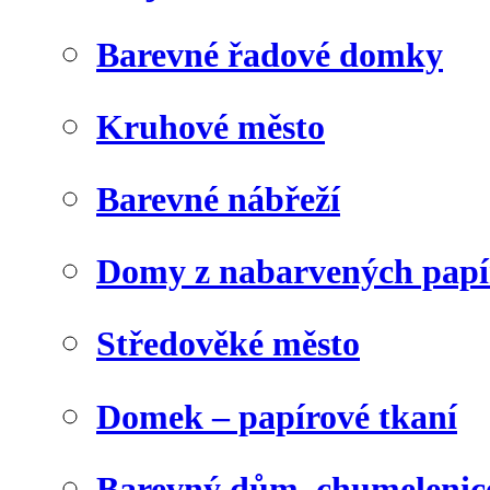
Barevné řadové domky
Kruhové město
Barevné nábřeží
Domy z nabarvených papí
Středověké město
Domek – papírové tkaní
Barevný dům, chumelenic