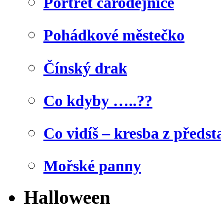
Portrét čarodějnice
Pohádkové městečko
Čínský drak
Co kdyby …..??
Co vidíš – kresba z předst
Mořské panny
Halloween