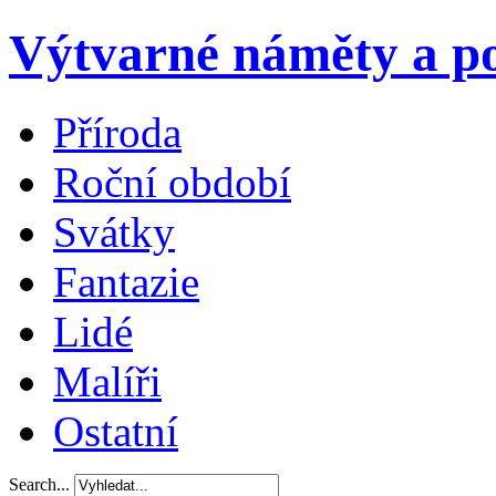
Výtvarné náměty a po
Příroda
Roční období
Svátky
Fantazie
Lidé
Malíři
Ostatní
Search...