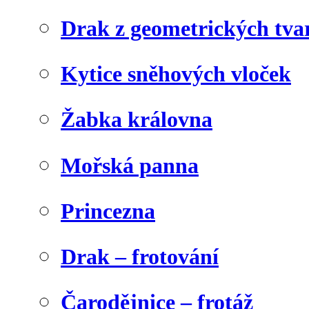
Drak z geometrických tva
Kytice sněhových vloček
Žabka královna
Mořská panna
Princezna
Drak – frotování
Čarodějnice – frotáž