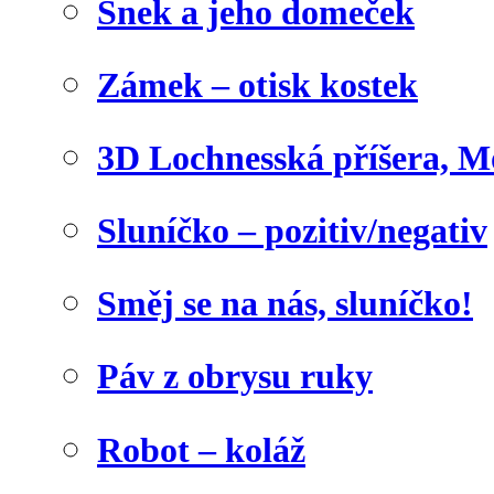
Šnek a jeho domeček
Zámek – otisk kostek
3D Lochnesská příšera, M
Sluníčko – pozitiv/negativ
Směj se na nás, sluníčko!
Páv z obrysu ruky
Robot – koláž