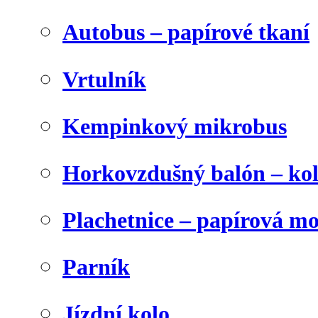
Autobus – papírové tkaní
Vrtulník
Kempinkový mikrobus
Horkovzdušný balón – ko
Plachetnice – papírová m
Parník
Jízdní kolo