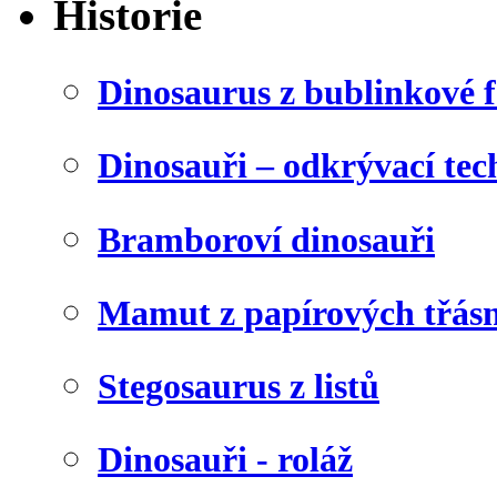
Historie
Dinosaurus z bublinkové f
Dinosauři – odkrývací tec
Bramboroví dinosauři
Mamut z papírových třásn
Stegosaurus z listů
Dinosauři - roláž