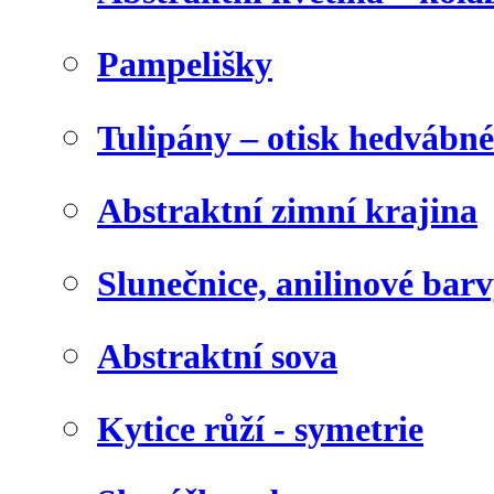
Pampelišky
Tulipány – otisk hedvábn
Abstraktní zimní krajina
Slunečnice, anilinové bar
Abstraktní sova
Kytice růží - symetrie