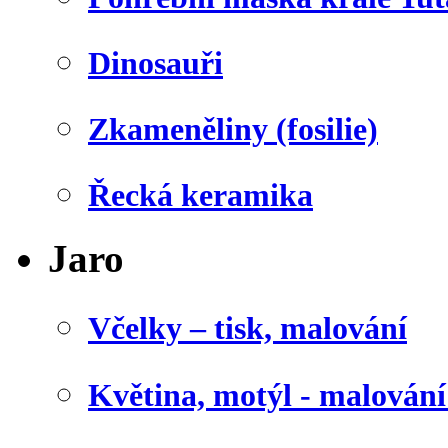
Dinosauři
Zkameněliny (fosilie)
Řecká keramika
Jaro
Včelky – tisk, malování
Květina, motýl - malován