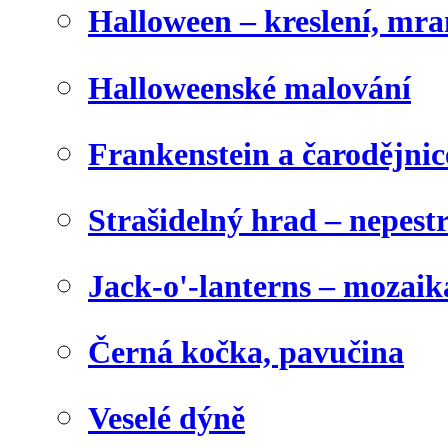
Halloween – kreslení, mr
Halloweenské malování
Frankenstein a čarodějnice
Strašidelný hrad – nepest
Jack-o'-lanterns – mozaik
Černá kočka, pavučina
Veselé dýně