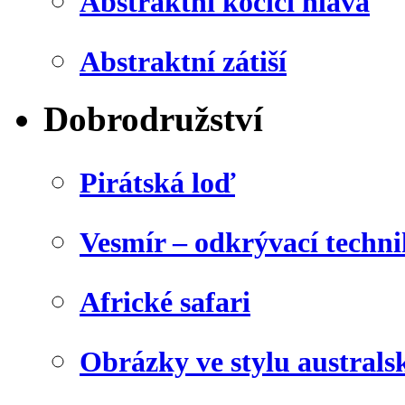
Abstraktní kočičí hlava
Abstraktní zátiší
Dobrodružství
Pirátská loď
Vesmír – odkrývací techn
Africké safari
Obrázky ve stylu australs