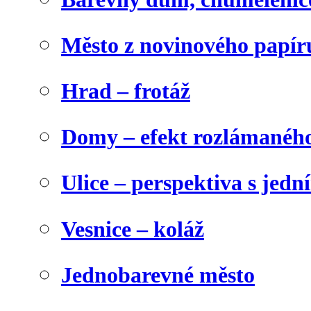
Město z novinového papír
Hrad – frotáž
Domy – efekt rozlámanéh
Ulice – perspektiva s jed
Vesnice – koláž
Jednobarevné město