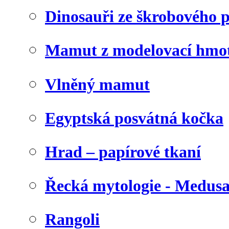
Dinosauři ze škrobového 
Mamut z modelovací hmo
Vlněný mamut
Egyptská posvátná kočka
Hrad – papírové tkaní
Řecká mytologie - Medus
Rangoli