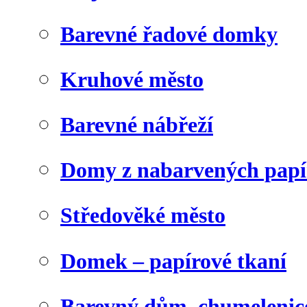
Barevné řadové domky
Kruhové město
Barevné nábřeží
Domy z nabarvených papí
Středověké město
Domek – papírové tkaní
Barevný dům, chumelenic