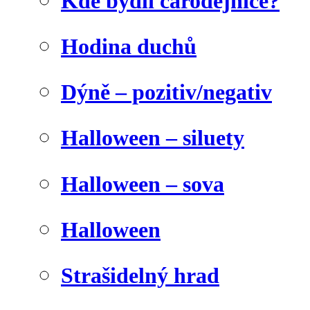
Kde bydlí čarodějnice?
Hodina duchů
Dýně – pozitiv/negativ
Halloween – siluety
Halloween – sova
Halloween
Strašidelný hrad