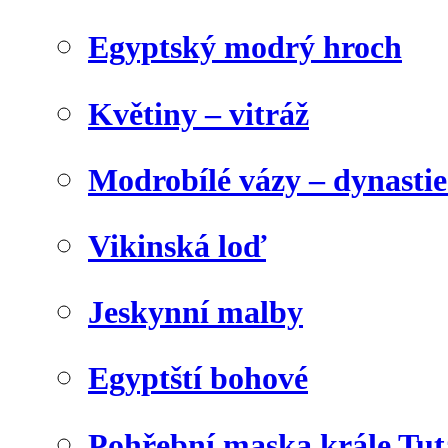
Egyptský modrý hroch
Květiny – vitráž
Modrobílé vázy – dynasti
Vikinská loď
Jeskynní malby
Egyptští bohové
Pohřební maska krále Tu