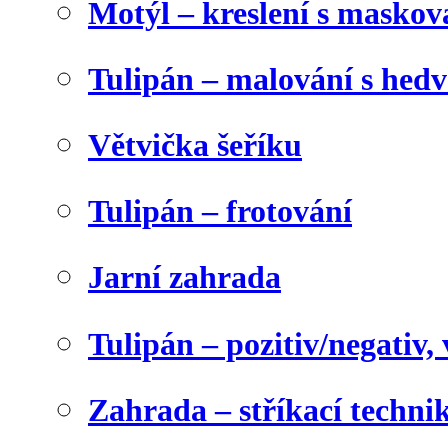
Motýl – kreslení s maskov
Tulipán – malování s he
Větvička šeříku
Tulipán – frotování
Jarní zahrada
Tulipán – pozitiv/negativ,
Zahrada – stříkací techni