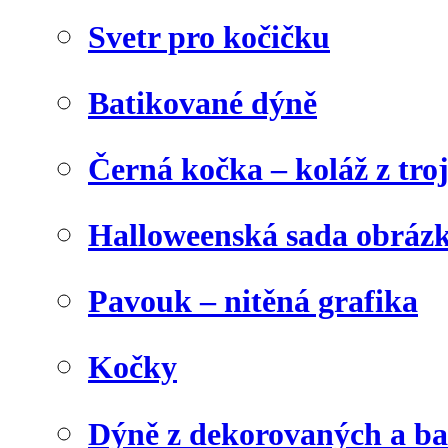
Svetr pro kočičku
Batikované dýně
Černá kočka – koláž z tro
Halloweenská sada obráz
Pavouk – nitěná grafika
Kočky
Dýně z dekorovaných a b