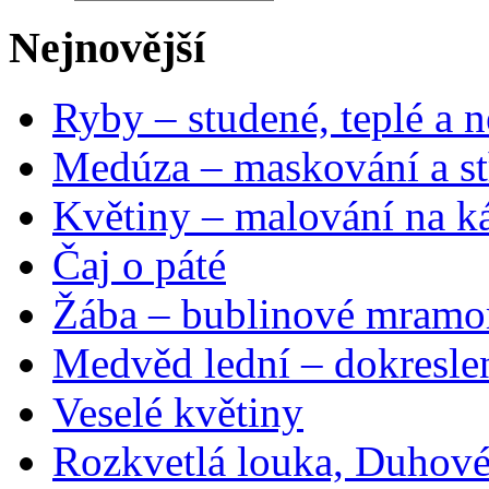
Nejnovější
Ryby – studené, teplé a n
Medúza – maskování a st
Květiny – malování na ká
Čaj o páté
Žába – bublinové mramo
Medvěd lední – dokresle
Veselé květiny
Rozkvetlá louka, Duhové