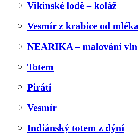
Vikinské lodě – koláž
Vesmír z krabice od mlék
NEARIKA – malování vln
Totem
Piráti
Vesmír
Indiánský totem z dýní