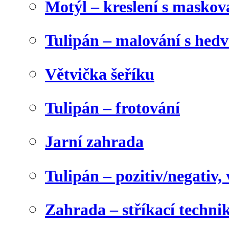
Motýl – kreslení s maskov
Tulipán – malování s he
Větvička šeříku
Tulipán – frotování
Jarní zahrada
Tulipán – pozitiv/negativ,
Zahrada – stříkací techni