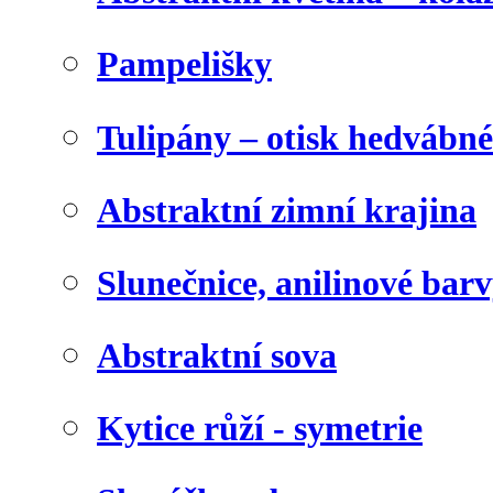
Pampelišky
Tulipány – otisk hedvábn
Abstraktní zimní krajina
Slunečnice, anilinové bar
Abstraktní sova
Kytice růží - symetrie