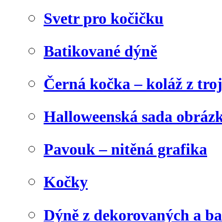
Svetr pro kočičku
Batikované dýně
Černá kočka – koláž z tro
Halloweenská sada obráz
Pavouk – nitěná grafika
Kočky
Dýně z dekorovaných a b