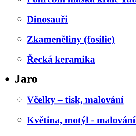
Dinosauři
Zkameněliny (fosilie)
Řecká keramika
Jaro
Včelky – tisk, malování
Květina, motýl - malován