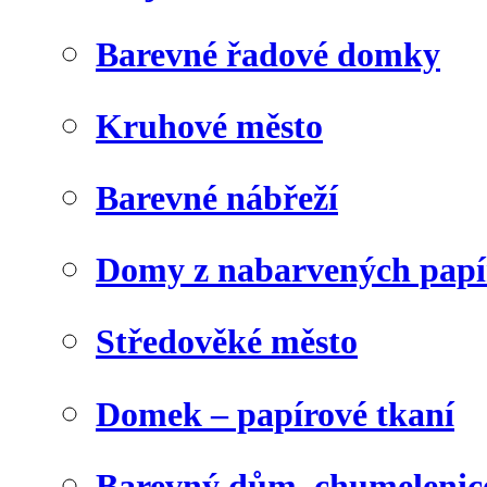
Barevné řadové domky
Kruhové město
Barevné nábřeží
Domy z nabarvených papí
Středověké město
Domek – papírové tkaní
Barevný dům, chumelenic