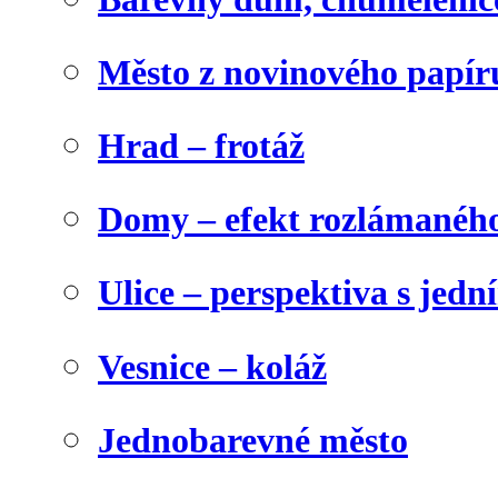
Město z novinového papír
Hrad – frotáž
Domy – efekt rozlámanéh
Ulice – perspektiva s jed
Vesnice – koláž
Jednobarevné město