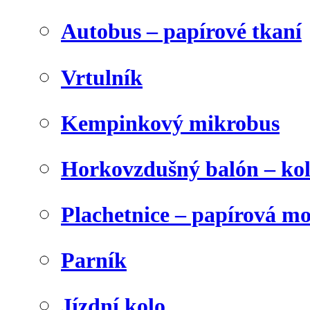
Autobus – papírové tkaní
Vrtulník
Kempinkový mikrobus
Horkovzdušný balón – ko
Plachetnice – papírová m
Parník
Jízdní kolo