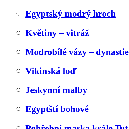
Egyptský modrý hroch
Květiny – vitráž
Modrobílé vázy – dynasti
Vikinská loď
Jeskynní malby
Egyptští bohové
Pohřební maska krále Tu