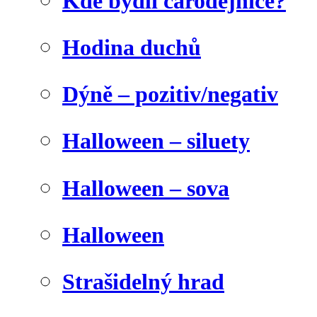
Kde bydlí čarodějnice?
Hodina duchů
Dýně – pozitiv/negativ
Halloween – siluety
Halloween – sova
Halloween
Strašidelný hrad