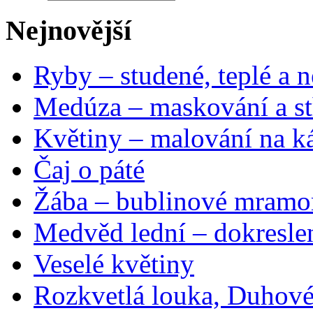
Nejnovější
Ryby – studené, teplé a n
Medúza – maskování a st
Květiny – malování na ká
Čaj o páté
Žába – bublinové mramo
Medvěd lední – dokresle
Veselé květiny
Rozkvetlá louka, Duhové