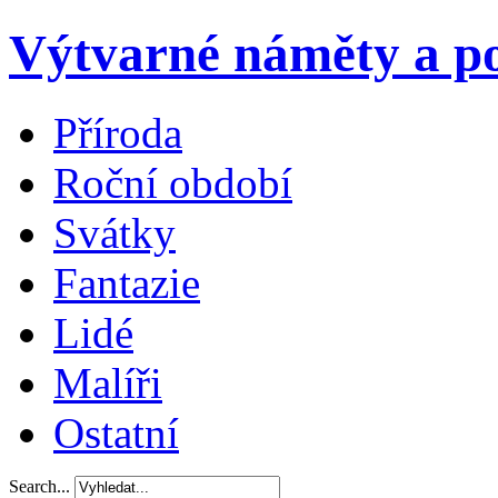
Výtvarné náměty a po
Příroda
Roční období
Svátky
Fantazie
Lidé
Malíři
Ostatní
Search...