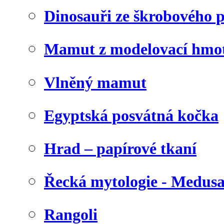
Dinosauři ze škrobového 
Mamut z modelovací hmo
Vlněný mamut
Egyptská posvátná kočka
Hrad – papírové tkaní
Řecká mytologie - Medus
Rangoli