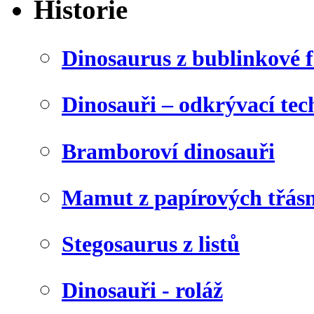
Historie
Dinosaurus z bublinkové f
Dinosauři – odkrývací tec
Bramboroví dinosauři
Mamut z papírových třásn
Stegosaurus z listů
Dinosauři - roláž