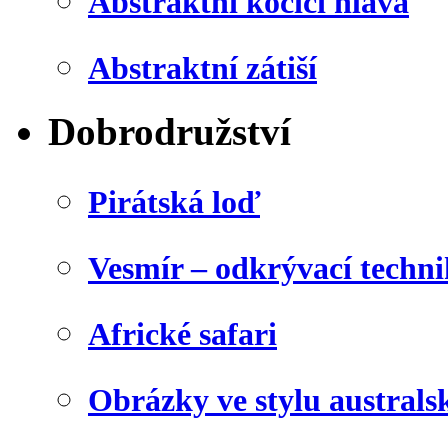
Abstraktní kočičí hlava
Abstraktní zátiší
Dobrodružství
Pirátská loď
Vesmír – odkrývací techn
Africké safari
Obrázky ve stylu australs