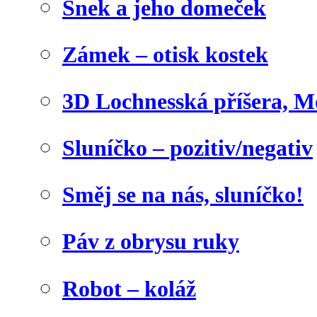
Šnek a jeho domeček
Zámek – otisk kostek
3D Lochnesská příšera, M
Sluníčko – pozitiv/negativ
Směj se na nás, sluníčko!
Páv z obrysu ruky
Robot – koláž