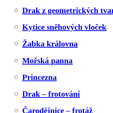
Drak z geometrických tva
Kytice sněhových vloček
Žabka královna
Mořská panna
Princezna
Drak – frotování
Čarodějnice – frotáž