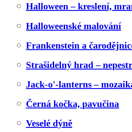
Halloween – kreslení, mr
Halloweenské malování
Frankenstein a čarodějnice
Strašidelný hrad – nepest
Jack-o'-lanterns – mozaik
Černá kočka, pavučina
Veselé dýně