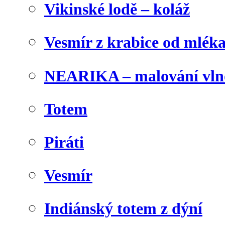
Vikinské lodě – koláž
Vesmír z krabice od mlék
NEARIKA – malování vln
Totem
Piráti
Vesmír
Indiánský totem z dýní