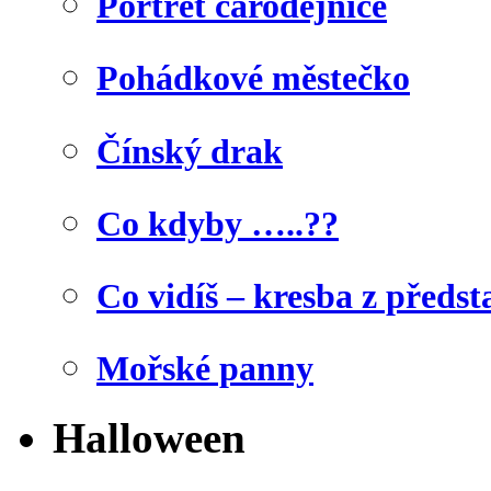
Portrét čarodějnice
Pohádkové městečko
Čínský drak
Co kdyby …..??
Co vidíš – kresba z předst
Mořské panny
Halloween