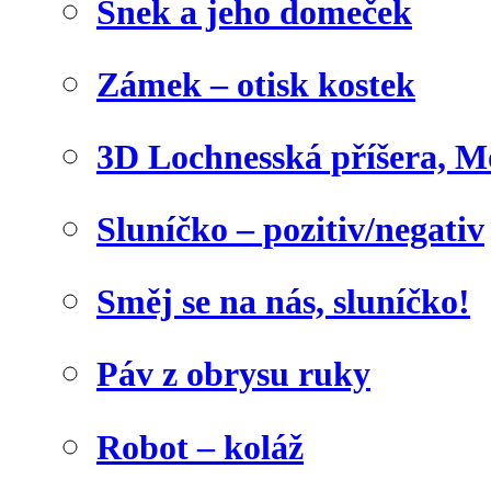
Šnek a jeho domeček
Zámek – otisk kostek
3D Lochnesská příšera, M
Sluníčko – pozitiv/negativ
Směj se na nás, sluníčko!
Páv z obrysu ruky
Robot – koláž