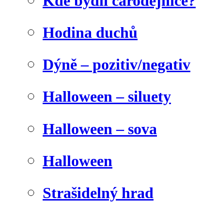
Kde bydlí čarodějnice?
Hodina duchů
Dýně – pozitiv/negativ
Halloween – siluety
Halloween – sova
Halloween
Strašidelný hrad