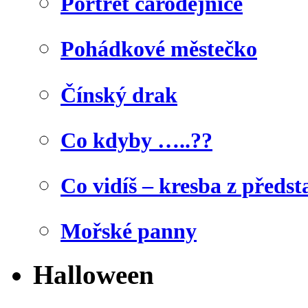
Portrét čarodějnice
Pohádkové městečko
Čínský drak
Co kdyby …..??
Co vidíš – kresba z předst
Mořské panny
Halloween