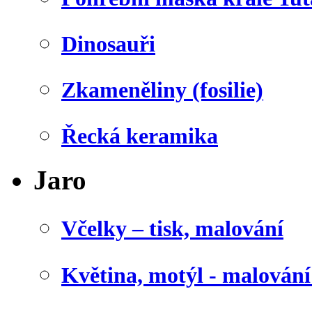
Dinosauři
Zkameněliny (fosilie)
Řecká keramika
Jaro
Včelky – tisk, malování
Květina, motýl - malován