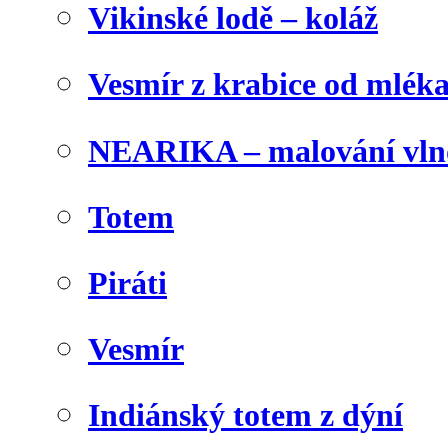
Vikinské lodě – koláž
Vesmír z krabice od mlék
NEARIKA – malování vln
Totem
Piráti
Vesmír
Indiánský totem z dýní