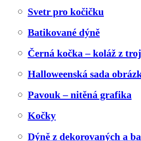
Svetr pro kočičku
Batikované dýně
Černá kočka – koláž z tro
Halloweenská sada obráz
Pavouk – nitěná grafika
Kočky
Dýně z dekorovaných a b