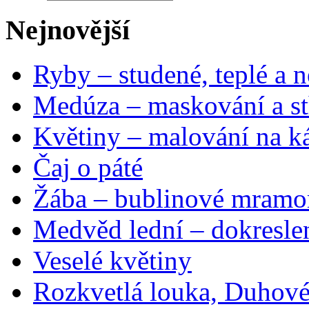
Nejnovější
Ryby – studené, teplé a n
Medúza – maskování a st
Květiny – malování na ká
Čaj o páté
Žába – bublinové mramo
Medvěd lední – dokresle
Veselé květiny
Rozkvetlá louka, Duhové