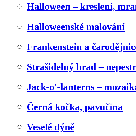
Halloween – kreslení, mr
Halloweenské malování
Frankenstein a čarodějnice
Strašidelný hrad – nepest
Jack-o'-lanterns – mozaik
Černá kočka, pavučina
Veselé dýně