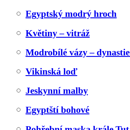
Egyptský modrý hroch
Květiny – vitráž
Modrobílé vázy – dynasti
Vikinská loď
Jeskynní malby
Egyptští bohové
Pohřební maska krále Tu