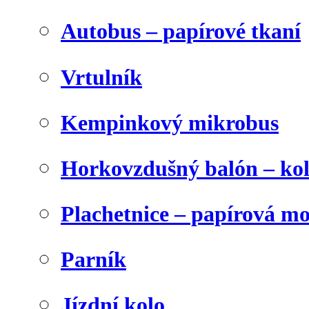
Autobus – papírové tkaní
Vrtulník
Kempinkový mikrobus
Horkovzdušný balón – ko
Plachetnice – papírová m
Parník
Jízdní kolo