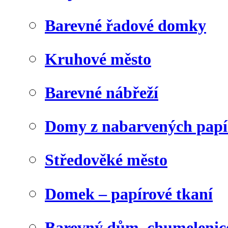
Barevné řadové domky
Kruhové město
Barevné nábřeží
Domy z nabarvených papí
Středověké město
Domek – papírové tkaní
Barevný dům, chumelenic