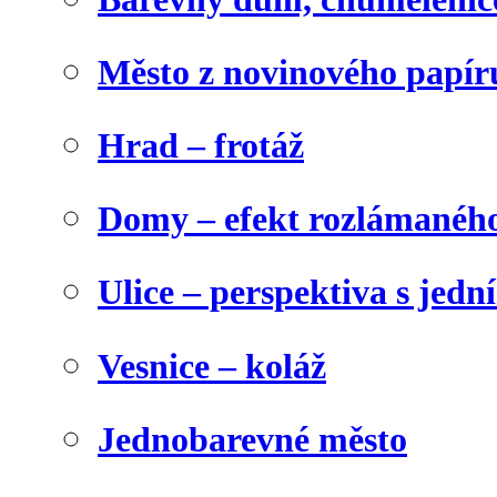
Město z novinového papír
Hrad – frotáž
Domy – efekt rozlámanéh
Ulice – perspektiva s jed
Vesnice – koláž
Jednobarevné město