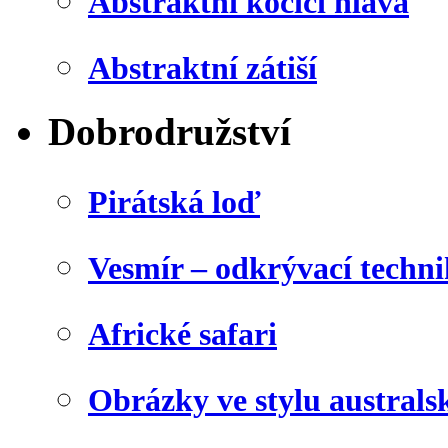
Abstraktní kočičí hlava
Abstraktní zátiší
Dobrodružství
Pirátská loď
Vesmír – odkrývací techn
Africké safari
Obrázky ve stylu australs