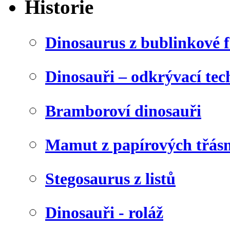
Historie
Dinosaurus z bublinkové f
Dinosauři – odkrývací tec
Bramboroví dinosauři
Mamut z papírových třásn
Stegosaurus z listů
Dinosauři - roláž