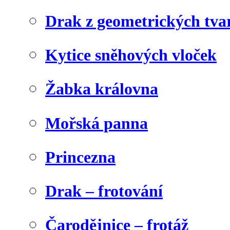
Drak z geometrických tva
Kytice sněhových vloček
Žabka královna
Mořská panna
Princezna
Drak – frotování
Čarodějnice – frotáž