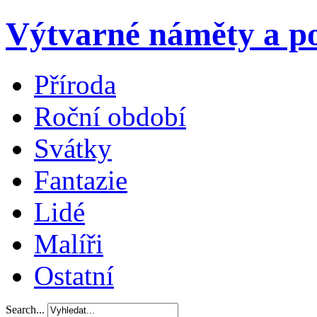
Výtvarné náměty a po
Příroda
Roční období
Svátky
Fantazie
Lidé
Malíři
Ostatní
Search...