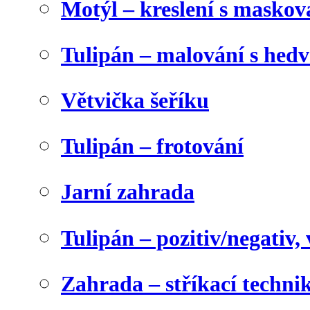
Motýl – kreslení s maskov
Tulipán – malování s he
Větvička šeříku
Tulipán – frotování
Jarní zahrada
Tulipán – pozitiv/negativ,
Zahrada – stříkací techni