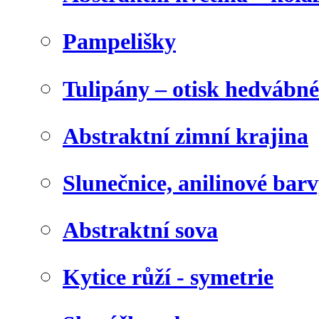
Pampelišky
Tulipány – otisk hedvábn
Abstraktní zimní krajina
Slunečnice, anilinové bar
Abstraktní sova
Kytice růží - symetrie