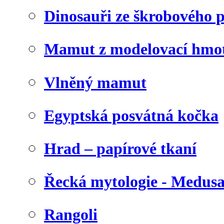
Dinosauři ze škrobového 
Mamut z modelovací hmo
Vlněný mamut
Egyptská posvátná kočka
Hrad – papírové tkaní
Řecká mytologie - Medus
Rangoli