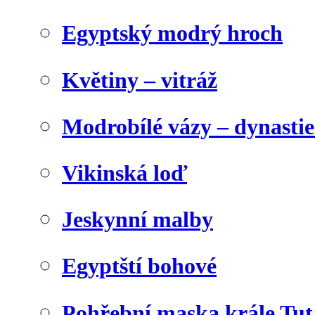
Egyptský modrý hroch
Květiny – vitráž
Modrobílé vázy – dynasti
Vikinská loď
Jeskynní malby
Egyptští bohové
Pohřební maska krále Tu