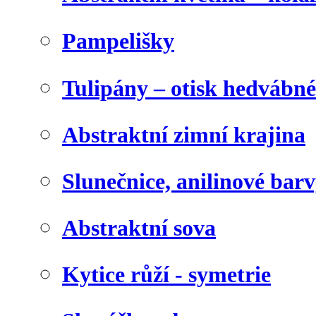
Pampelišky
Tulipány – otisk hedvábn
Abstraktní zimní krajina
Slunečnice, anilinové bar
Abstraktní sova
Kytice růží - symetrie