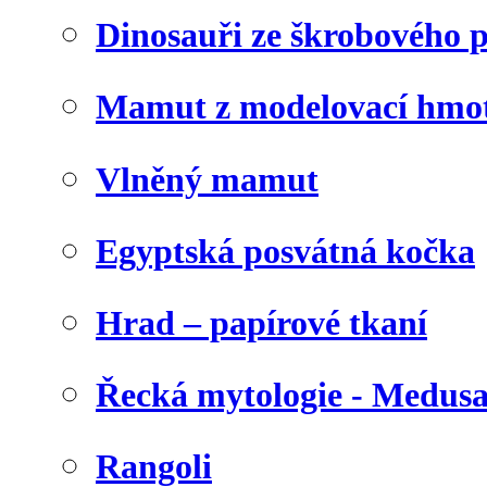
Dinosauři ze škrobového 
Mamut z modelovací hmo
Vlněný mamut
Egyptská posvátná kočka
Hrad – papírové tkaní
Řecká mytologie - Medus
Rangoli