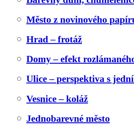
Město z novinového papír
Hrad – frotáž
Domy – efekt rozlámanéh
Ulice – perspektiva s jed
Vesnice – koláž
Jednobarevné město