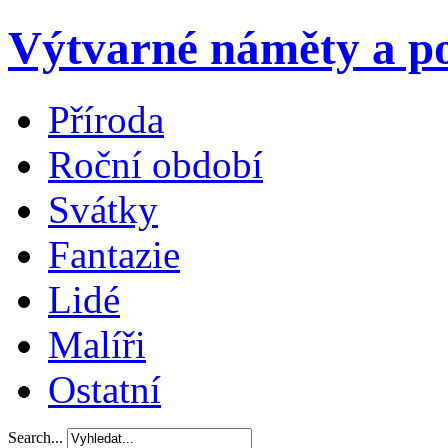
Výtvarné náměty a po
Příroda
Roční období
Svátky
Fantazie
Lidé
Malíři
Ostatní
Search...