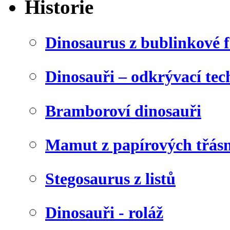
Historie
Dinosaurus z bublinkové f
Dinosauři – odkrývací tec
Bramboroví dinosauři
Mamut z papírových třásn
Stegosaurus z listů
Dinosauři - roláž