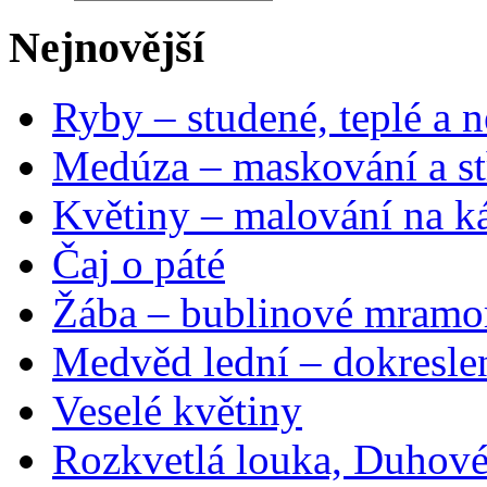
Nejnovější
Ryby – studené, teplé a n
Medúza – maskování a st
Květiny – malování na ká
Čaj o páté
Žába – bublinové mramo
Medvěd lední – dokresle
Veselé květiny
Rozkvetlá louka, Duhové