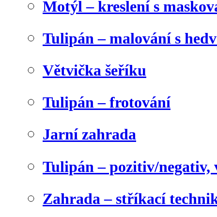
Motýl – kreslení s maskov
Tulipán – malování s he
Větvička šeříku
Tulipán – frotování
Jarní zahrada
Tulipán – pozitiv/negativ,
Zahrada – stříkací techni