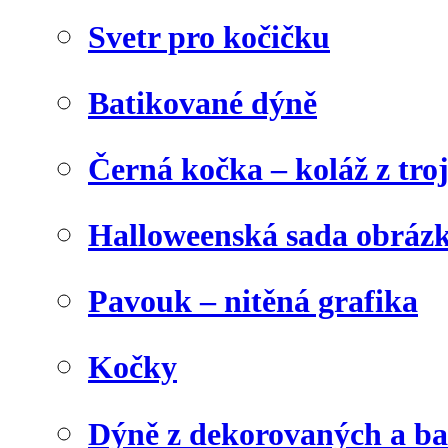
Svetr pro kočičku
Batikované dýně
Černá kočka – koláž z tro
Halloweenská sada obráz
Pavouk – nitěná grafika
Kočky
Dýně z dekorovaných a b