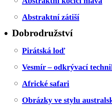
Abstraktní kočičí hlava
Abstraktní zátiší
Dobrodružství
Pirátská loď
Vesmír – odkrývací techn
Africké safari
Obrázky ve stylu australs