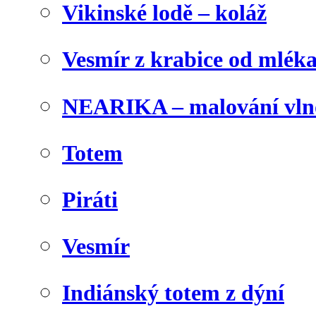
Vikinské lodě – koláž
Vesmír z krabice od mlék
NEARIKA – malování vln
Totem
Piráti
Vesmír
Indiánský totem z dýní