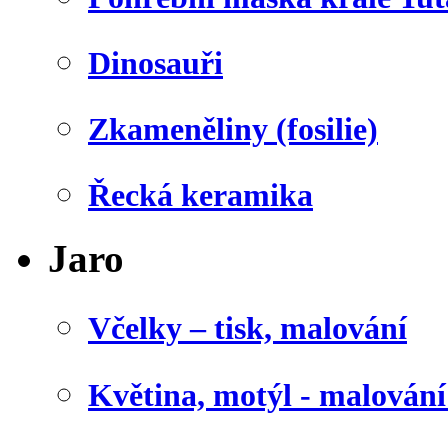
Dinosauři
Zkameněliny (fosilie)
Řecká keramika
Jaro
Včelky – tisk, malování
Květina, motýl - malován