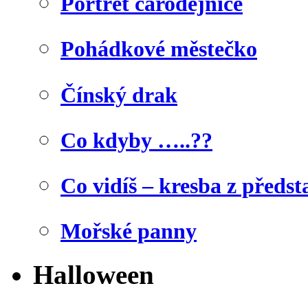
Portrét čarodějnice
Pohádkové městečko
Čínský drak
Co kdyby …..??
Co vidíš – kresba z předst
Mořské panny
Halloween