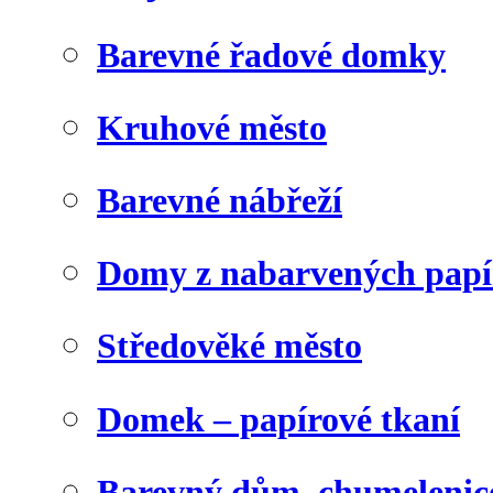
Barevné řadové domky
Kruhové město
Barevné nábřeží
Domy z nabarvených papí
Středověké město
Domek – papírové tkaní
Barevný dům, chumelenic