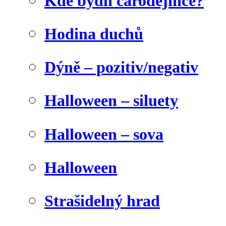
Kde bydlí čarodějnice?
Hodina duchů
Dýně – pozitiv/negativ
Halloween – siluety
Halloween – sova
Halloween
Strašidelný hrad