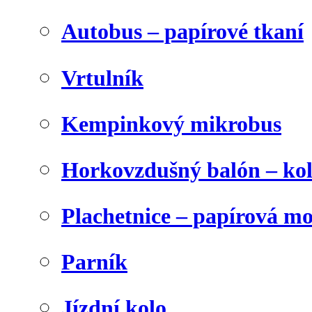
Autobus – papírové tkaní
Vrtulník
Kempinkový mikrobus
Horkovzdušný balón – ko
Plachetnice – papírová m
Parník
Jízdní kolo