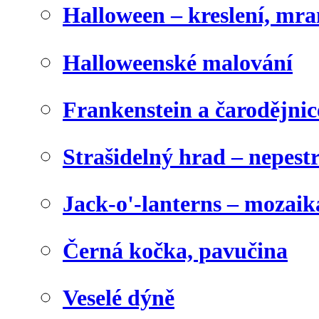
Halloween – kreslení, mr
Halloweenské malování
Frankenstein a čarodějnice
Strašidelný hrad – nepest
Jack-o'-lanterns – mozaik
Černá kočka, pavučina
Veselé dýně