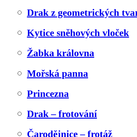
Drak z geometrických tva
Kytice sněhových vloček
Žabka královna
Mořská panna
Princezna
Drak – frotování
Čarodějnice – frotáž