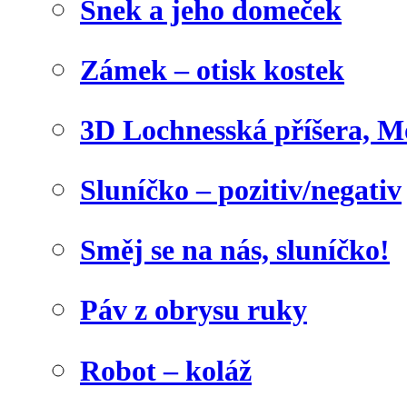
Šnek a jeho domeček
Zámek – otisk kostek
3D Lochnesská příšera, M
Sluníčko – pozitiv/negativ
Směj se na nás, sluníčko!
Páv z obrysu ruky
Robot – koláž