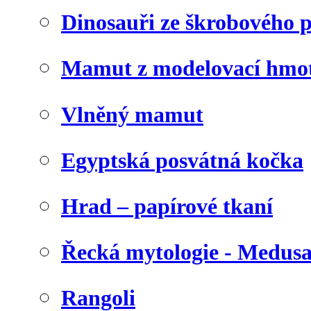
Dinosauři ze škrobového 
Mamut z modelovací hmo
Vlněný mamut
Egyptská posvátná kočka
Hrad – papírové tkaní
Řecká mytologie - Medus
Rangoli