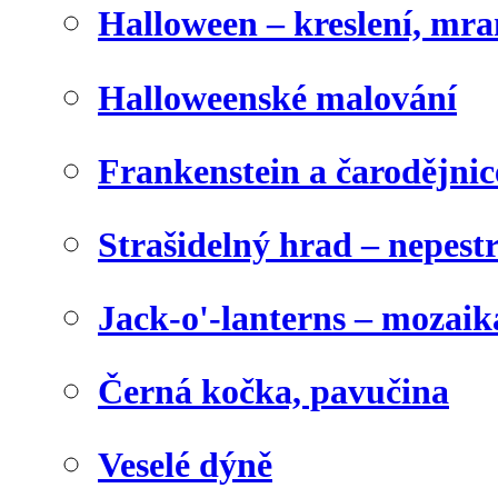
Halloween – kreslení, mr
Halloweenské malování
Frankenstein a čarodějnice
Strašidelný hrad – nepest
Jack-o'-lanterns – mozaik
Černá kočka, pavučina
Veselé dýně