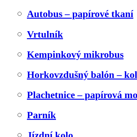
Autobus – papírové tkaní
Vrtulník
Kempinkový mikrobus
Horkovzdušný balón – ko
Plachetnice – papírová m
Parník
Jízdní kolo