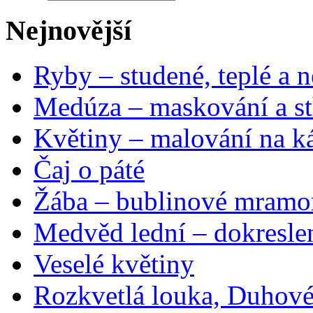
Nejnovější
Ryby – studené, teplé a n
Medúza – maskování a st
Květiny – malování na ká
Čaj o páté
Žába – bublinové mramo
Medvěd lední – dokresle
Veselé květiny
Rozkvetlá louka, Duhové