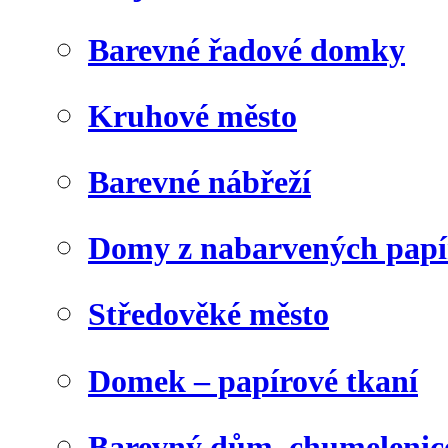
Barevné řadové domky
Kruhové město
Barevné nábřeží
Domy z nabarvených papí
Středověké město
Domek – papírové tkaní
Barevný dům, chumelenic