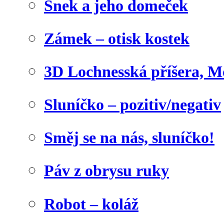
Šnek a jeho domeček
Zámek – otisk kostek
3D Lochnesská příšera, M
Sluníčko – pozitiv/negativ
Směj se na nás, sluníčko!
Páv z obrysu ruky
Robot – koláž