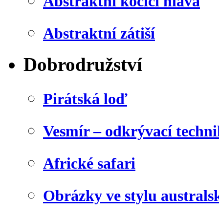
Abstraktní kočičí hlava
Abstraktní zátiší
Dobrodružství
Pirátská loď
Vesmír – odkrývací techn
Africké safari
Obrázky ve stylu australs