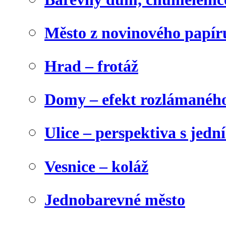
Město z novinového papír
Hrad – frotáž
Domy – efekt rozlámanéh
Ulice – perspektiva s jed
Vesnice – koláž
Jednobarevné město