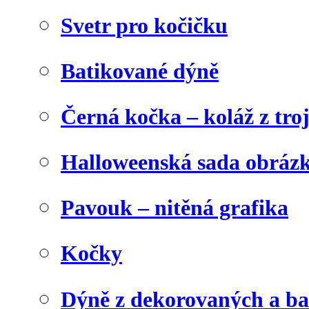
Svetr pro kočičku
Batikované dýně
Černá kočka – koláž z tro
Halloweenská sada obráz
Pavouk – nitěná grafika
Kočky
Dýně z dekorovaných a b