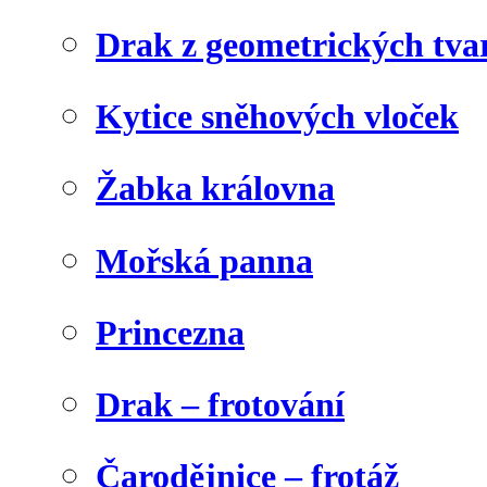
Drak z geometrických tva
Kytice sněhových vloček
Žabka královna
Mořská panna
Princezna
Drak – frotování
Čarodějnice – frotáž