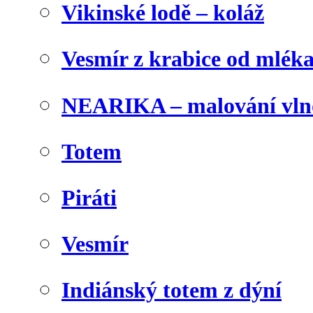
Vikinské lodě – koláž
Vesmír z krabice od mlék
NEARIKA – malování vln
Totem
Piráti
Vesmír
Indiánský totem z dýní