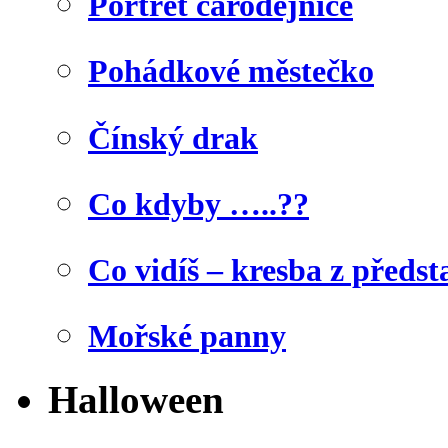
Portrét čarodějnice
Pohádkové městečko
Čínský drak
Co kdyby …..??
Co vidíš – kresba z předst
Mořské panny
Halloween