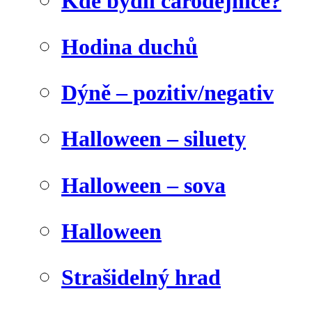
Kde bydlí čarodějnice?
Hodina duchů
Dýně – pozitiv/negativ
Halloween – siluety
Halloween – sova
Halloween
Strašidelný hrad