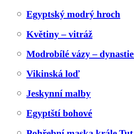
Egyptský modrý hroch
Květiny – vitráž
Modrobílé vázy – dynasti
Vikinská loď
Jeskynní malby
Egyptští bohové
Pohřební maska krále Tu