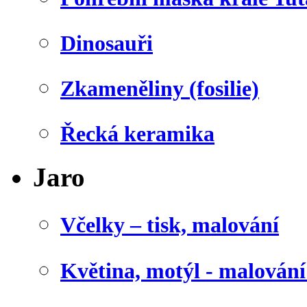
Dinosauři
Zkameněliny (fosilie)
Řecká keramika
Jaro
Včelky – tisk, malování
Květina, motýl - malován