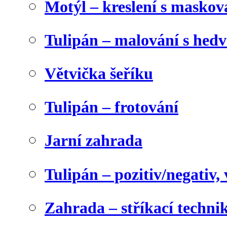
Motýl – kreslení s maskov
Tulipán – malování s he
Větvička šeříku
Tulipán – frotování
Jarní zahrada
Tulipán – pozitiv/negativ,
Zahrada – stříkací techni