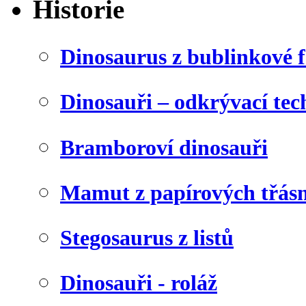
Historie
Dinosaurus z bublinkové f
Dinosauři – odkrývací tec
Bramboroví dinosauři
Mamut z papírových třásn
Stegosaurus z listů
Dinosauři - roláž