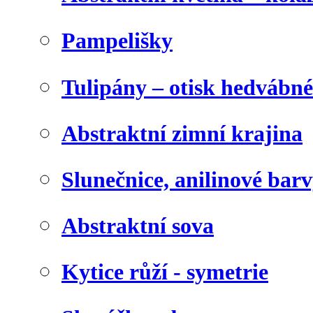
Pampelišky
Tulipány – otisk hedvábn
Abstraktní zimní krajina
Slunečnice, anilinové bar
Abstraktní sova
Kytice růží - symetrie