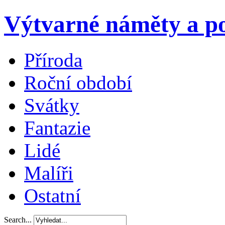
Výtvarné náměty a po
Příroda
Roční období
Svátky
Fantazie
Lidé
Malíři
Ostatní
Search...