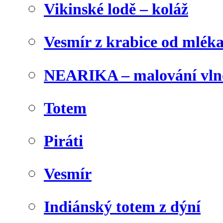
Vikinské lodě – koláž
Vesmír z krabice od mlék
NEARIKA – malování vln
Totem
Piráti
Vesmír
Indiánský totem z dýní