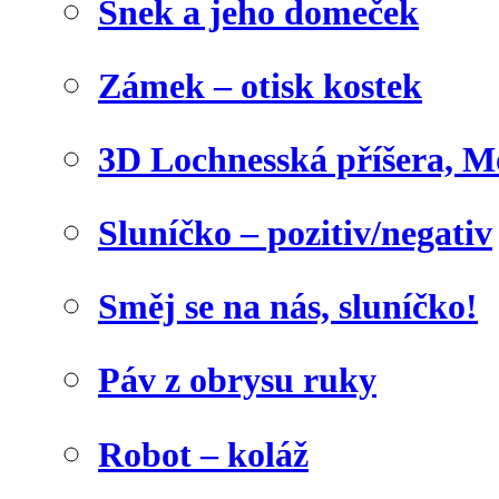
Šnek a jeho domeček
Zámek – otisk kostek
3D Lochnesská příšera, M
Sluníčko – pozitiv/negativ
Směj se na nás, sluníčko!
Páv z obrysu ruky
Robot – koláž