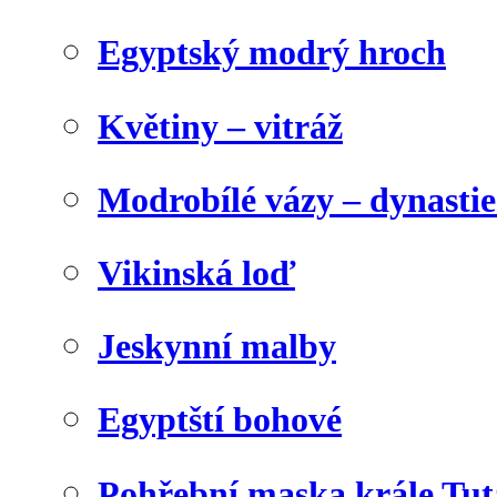
Egyptský modrý hroch
Květiny – vitráž
Modrobílé vázy – dynasti
Vikinská loď
Jeskynní malby
Egyptští bohové
Pohřební maska krále Tu