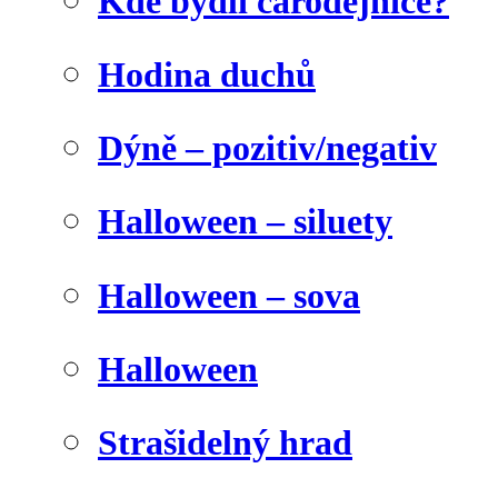
Kde bydlí čarodějnice?
Hodina duchů
Dýně – pozitiv/negativ
Halloween – siluety
Halloween – sova
Halloween
Strašidelný hrad