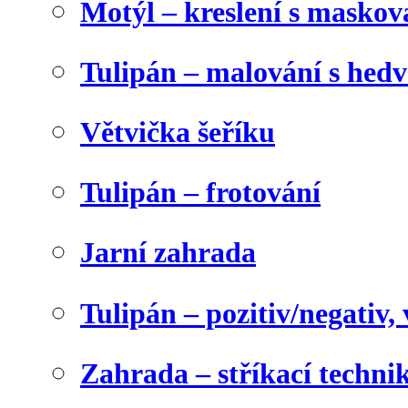
Motýl – kreslení s maskov
Tulipán – malování s he
Větvička šeříku
Tulipán – frotování
Jarní zahrada
Tulipán – pozitiv/negativ,
Zahrada – stříkací techni