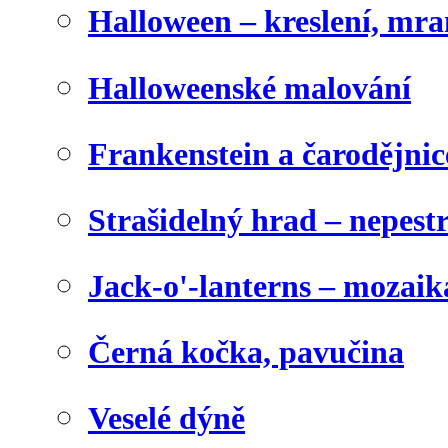
Halloween – kreslení, mr
Halloweenské malování
Frankenstein a čarodějnice
Strašidelný hrad – nepest
Jack-o'-lanterns – mozaik
Černá kočka, pavučina
Veselé dýně