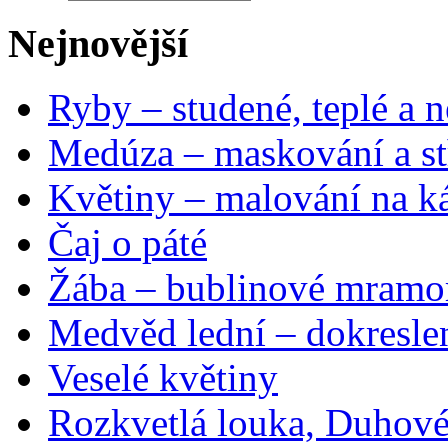
Nejnovější
Ryby – studené, teplé a n
Medúza – maskování a st
Květiny – malování na ká
Čaj o páté
Žába – bublinové mramo
Medvěd lední – dokresle
Veselé květiny
Rozkvetlá louka, Duhové