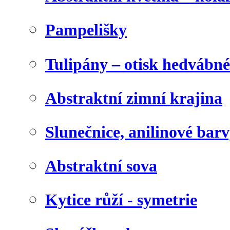
Pampelišky
Tulipány – otisk hedvábn
Abstraktní zimní krajina
Slunečnice, anilinové bar
Abstraktní sova
Kytice růží - symetrie