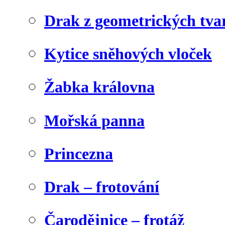
Drak z geometrických tva
Kytice sněhových vloček
Žabka královna
Mořská panna
Princezna
Drak – frotování
Čarodějnice – frotáž