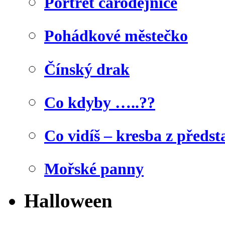
Portrét čarodějnice
Pohádkové městečko
Čínský drak
Co kdyby …..??
Co vidíš – kresba z předst
Mořské panny
Halloween