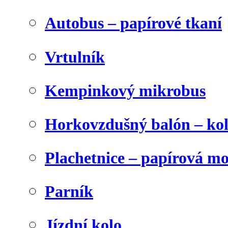
Autobus – papírové tkaní
Vrtulník
Kempinkový mikrobus
Horkovzdušný balón – ko
Plachetnice – papírová m
Parník
Jízdní kolo