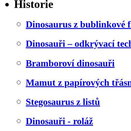
Historie
Dinosaurus z bublinkové f
Dinosauři – odkrývací tec
Bramboroví dinosauři
Mamut z papírových třásn
Stegosaurus z listů
Dinosauři - roláž