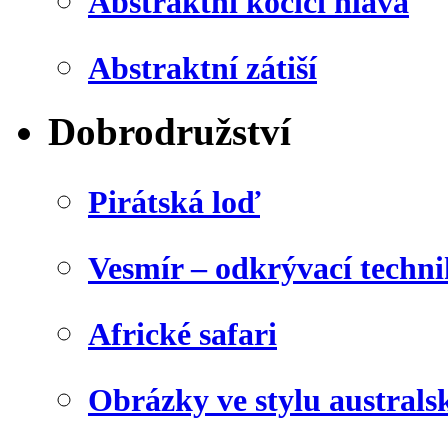
Abstraktní kočičí hlava
Abstraktní zátiší
Dobrodružství
Pirátská loď
Vesmír – odkrývací techn
Africké safari
Obrázky ve stylu australs