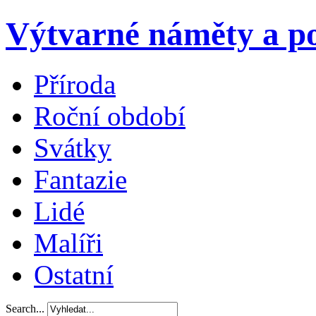
Výtvarné náměty a po
Příroda
Roční období
Svátky
Fantazie
Lidé
Malíři
Ostatní
Search...