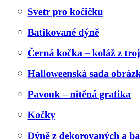
Svetr pro kočičku
Batikované dýně
Černá kočka – koláž z tro
Halloweenská sada obráz
Pavouk – nitěná grafika
Kočky
Dýně z dekorovaných a b