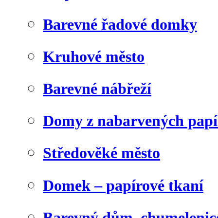
Barevné řadové domky
Kruhové město
Barevné nábřeží
Domy z nabarvených papí
Středověké město
Domek – papírové tkaní
Barevný dům, chumelenic