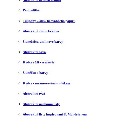
Pampelišky
Tulipány – otisk hedvábného papíru
Abstraktní zimní krajina
Slunečnice, anilinové barvy
Abstraktní sova
Kytice růží - symetrie
Slunéčko a barvy
Kytice - mramorování s mlékem
Abstraktní tvář
Abstraktní podzimní listy
Abstraktní listy inspirované P. Mondrianem