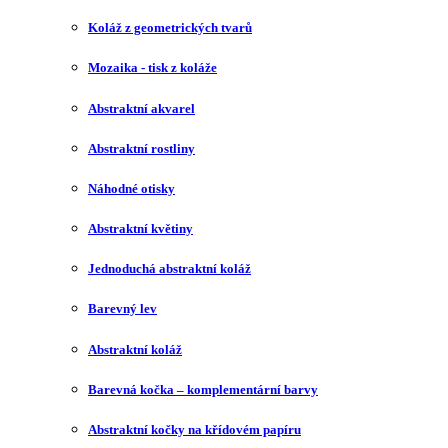
Koláž z geometrických tvarů
Mozaika - tisk z koláže
Abstraktní akvarel
Abstraktní rostliny
Náhodné otisky
Abstraktní květiny
Jednoduchá abstraktní koláž
Barevný lev
Abstraktní koláž
Barevná kočka – komplementární barvy
Abstraktní kočky na křídovém papíru