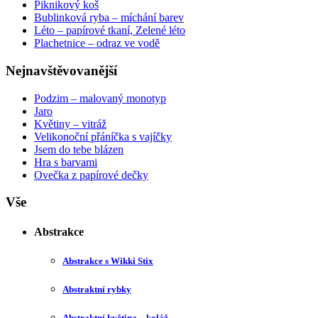
Piknikový koš
Bublinková ryba – míchání barev
Léto – papírové tkaní, Zelené léto
Plachetnice – odraz ve vodě
Nejnavštěvovanější
Podzim – malovaný monotyp
Jaro
Květiny – vitráž
Velikonoční přáníčka s vajíčky
Jsem do tebe blázen
Hra s barvami
Ovečka z papírové dečky
Vše
Abstrakce
Abstrakce s Wikki Stix
Abstraktní rybky
Abstraktní květina – koláž