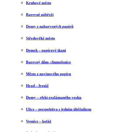
Kruhové město
Barevné nábřeží
Domy z nabarvených papírů
Středověké město
Domek – papírové tkaní
Barevný dům, chumelenice
Město z novinového papíru
Hrad – frotáž
Domy – efekt rozlámaného vosku
Ulice – perspektiva s jedním úběžníkem
Vesnice – koláž