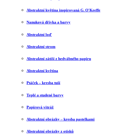
Abstraktní květina inspirovaná G. O′Keeffe
Nanuková dřívka a barvy
Abstraktní loď
Abstraktní strom
Abstraktní zátiší z hedvábného papíru
Abstraktní květina
Ptáček – kresba tuší
Teplé a studené barvy
Papírová vitráž
Abstraktní obrázky – kresba pastelkami
Abstraktní obrázky z otisků