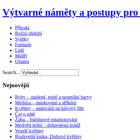
Výtvarné náměty a postupy pro 
Příroda
Roční období
Svátky
Fantazie
Lidé
Malíři
Ostatní
Search...
Nejnovější
Ryby – studené, teplé a neutrální barvy
Medúza – maskování a stříkání
Květiny – malování na kávový filtr
Čaj o páté
Žába – bublinové mramorování
Medvěd lední – dokreslená koláž
Veselé květiny
Rozkvetlá louka, Duhové květiny