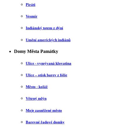
Piráti
Vesmír
Indiánský totem z dýní
Umění amerických indiánů
Domy Města Památky
Ulice - vymývaná klovatina
Ulice – otisk barev z fólie
Město - koláž
Větrný mlýn
Moje zasněžené město
Barevné řadové domky