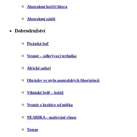
Abstraktní kočičí hlava
Abstraktní zátiší
Dobrodružství
Pirátská loď
Vesmír – odkrývací technika
Africké safari
Obrázky ve stylu australských Aboriginců
Vikinské lodě – koláž
Vesmír z krabice od mléka
NEARIKA – malování vlnou
Totem