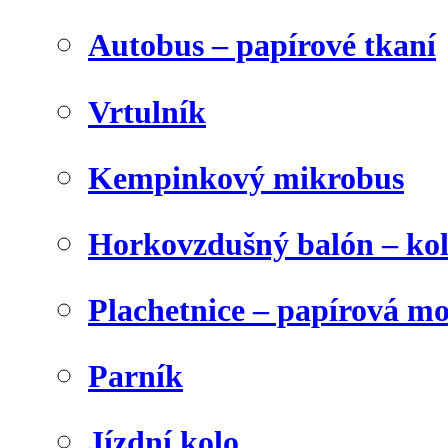
Autobus – papírové tkaní
Vrtulník
Kempinkový mikrobus
Horkovzdušný balón – ko
Plachetnice – papírová m
Parník
Jízdní kolo