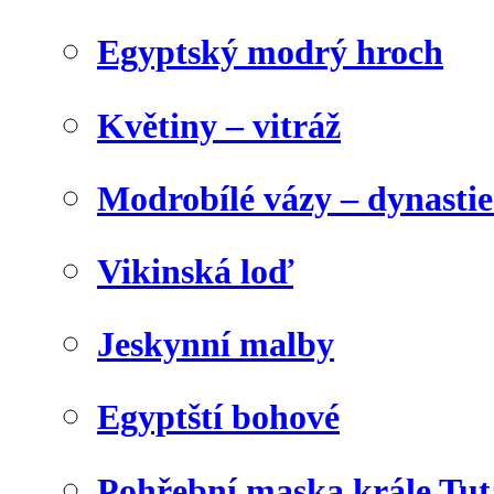
Egyptský modrý hroch
Květiny – vitráž
Modrobílé vázy – dynasti
Vikinská loď
Jeskynní malby
Egyptští bohové
Pohřební maska krále Tu