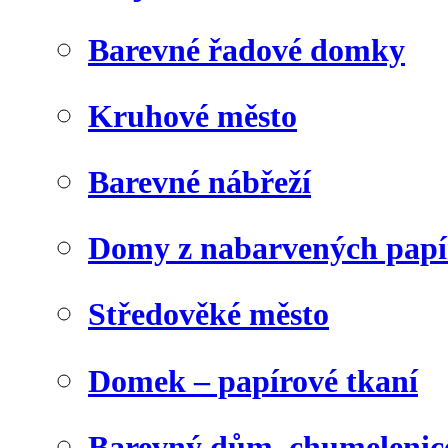
Barevné řadové domky
Kruhové město
Barevné nábřeží
Domy z nabarvených papí
Středověké město
Domek – papírové tkaní
Barevný dům, chumelenic