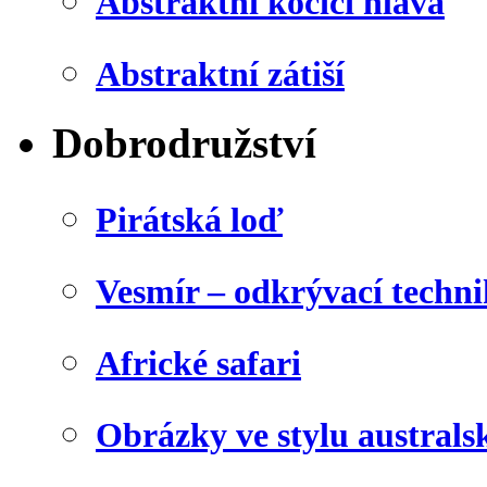
Abstraktní kočičí hlava
Abstraktní zátiší
Dobrodružství
Pirátská loď
Vesmír – odkrývací techn
Africké safari
Obrázky ve stylu australs