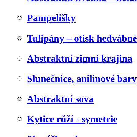
Pampelišky
Tulipány – otisk hedvábn
Abstraktní zimní krajina
Slunečnice, anilinové bar
Abstraktní sova
Kytice růží - symetrie