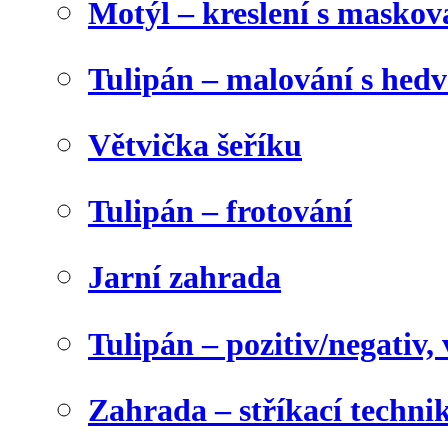
Motýl – kreslení s maskov
Tulipán – malování s he
Větvička šeříku
Tulipán – frotování
Jarní zahrada
Tulipán – pozitiv/negativ,
Zahrada – stříkací techni