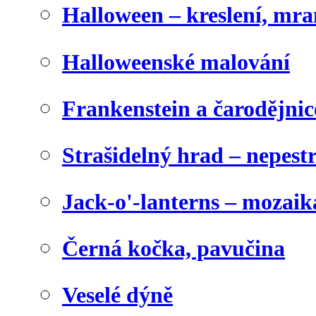
Halloween – kreslení, mr
Halloweenské malování
Frankenstein a čarodějnice
Strašidelný hrad – nepest
Jack-o'-lanterns – mozaik
Černá kočka, pavučina
Veselé dýně