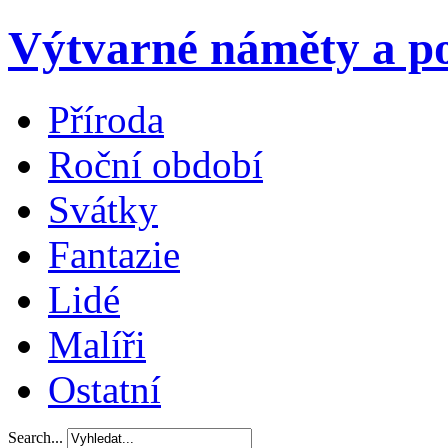
Výtvarné náměty a po
Příroda
Roční období
Svátky
Fantazie
Lidé
Malíři
Ostatní
Search...