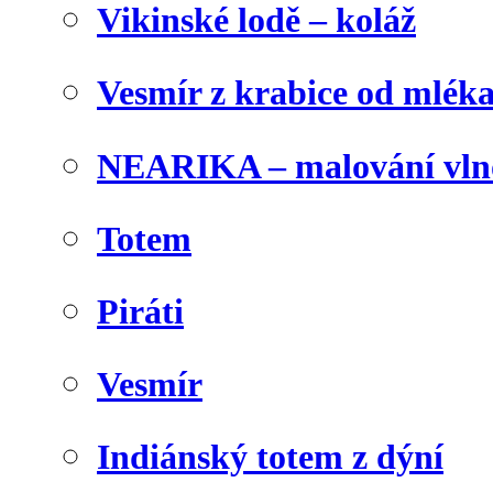
Vikinské lodě – koláž
Vesmír z krabice od mlék
NEARIKA – malování vln
Totem
Piráti
Vesmír
Indiánský totem z dýní