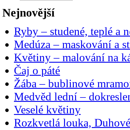
Nejnovější
Ryby – studené, teplé a n
Medúza – maskování a st
Květiny – malování na ká
Čaj o páté
Žába – bublinové mramo
Medvěd lední – dokresle
Veselé květiny
Rozkvetlá louka, Duhové