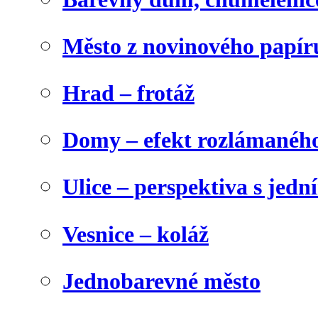
Město z novinového papír
Hrad – frotáž
Domy – efekt rozlámanéh
Ulice – perspektiva s jed
Vesnice – koláž
Jednobarevné město