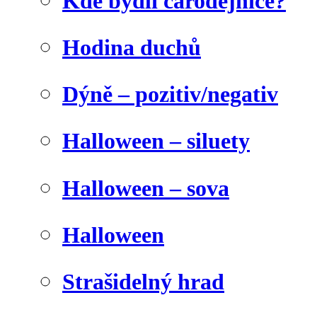
Kde bydlí čarodějnice?
Hodina duchů
Dýně – pozitiv/negativ
Halloween – siluety
Halloween – sova
Halloween
Strašidelný hrad