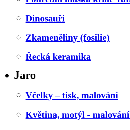
Dinosauři
Zkameněliny (fosilie)
Řecká keramika
Jaro
Včelky – tisk, malování
Květina, motýl - malován