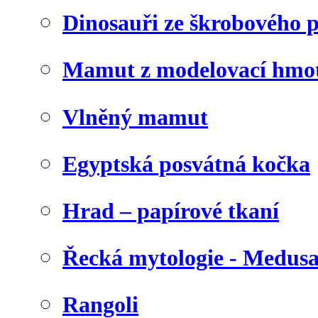
Dinosauři ze škrobového 
Mamut z modelovací hmo
Vlněný mamut
Egyptská posvátná kočka
Hrad – papírové tkaní
Řecká mytologie - Medus
Rangoli