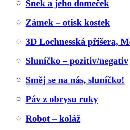
Šnek a jeho domeček
Zámek – otisk kostek
3D Lochnesská příšera, M
Sluníčko – pozitiv/negativ
Směj se na nás, sluníčko!
Páv z obrysu ruky
Robot – koláž