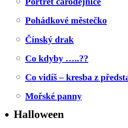
Portrét čarodějnice
Pohádkové městečko
Čínský drak
Co kdyby …..??
Co vidíš – kresba z předst
Mořské panny
Halloween