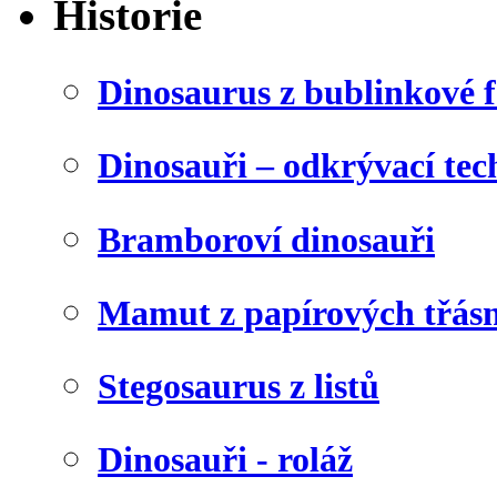
Historie
Dinosaurus z bublinkové f
Dinosauři – odkrývací tec
Bramboroví dinosauři
Mamut z papírových třásn
Stegosaurus z listů
Dinosauři - roláž