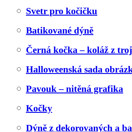
Svetr pro kočičku
Batikované dýně
Černá kočka – koláž z tro
Halloweenská sada obráz
Pavouk – nitěná grafika
Kočky
Dýně z dekorovaných a b