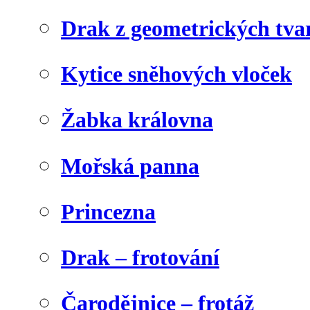
Drak z geometrických tva
Kytice sněhových vloček
Žabka královna
Mořská panna
Princezna
Drak – frotování
Čarodějnice – frotáž