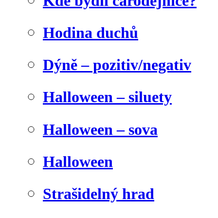
Kde bydlí čarodějnice?
Hodina duchů
Dýně – pozitiv/negativ
Halloween – siluety
Halloween – sova
Halloween
Strašidelný hrad