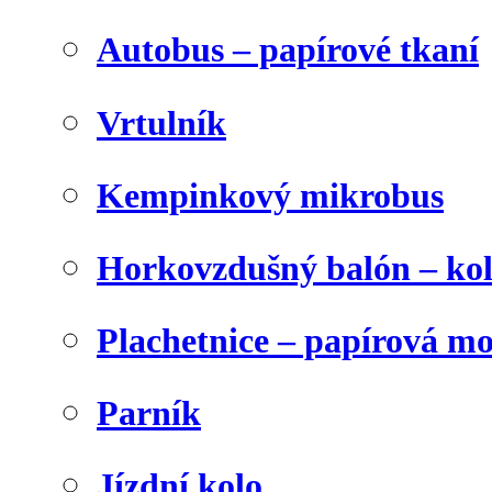
Autobus – papírové tkaní
Vrtulník
Kempinkový mikrobus
Horkovzdušný balón – ko
Plachetnice – papírová m
Parník
Jízdní kolo