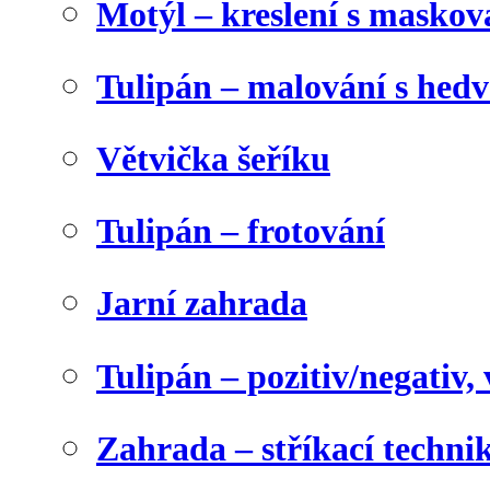
Motýl – kreslení s maskov
Tulipán – malování s he
Větvička šeříku
Tulipán – frotování
Jarní zahrada
Tulipán – pozitiv/negativ,
Zahrada – stříkací techni