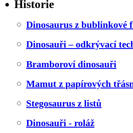
Historie
Dinosaurus z bublinkové f
Dinosauři – odkrývací tec
Bramboroví dinosauři
Mamut z papírových třásn
Stegosaurus z listů
Dinosauři - roláž