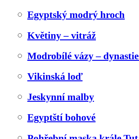
Egyptský modrý hroch
Květiny – vitráž
Modrobílé vázy – dynasti
Vikinská loď
Jeskynní malby
Egyptští bohové
Pohřební maska krále Tu