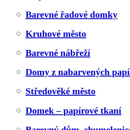
Barevné řadové domky
Kruhové město
Barevné nábřeží
Domy z nabarvených papí
Středověké město
Domek – papírové tkaní
Barevný dům, chumelenic