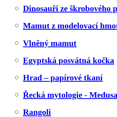
Dinosauři ze škrobového 
Mamut z modelovací hmo
Vlněný mamut
Egyptská posvátná kočka
Hrad – papírové tkaní
Řecká mytologie - Medus
Rangoli