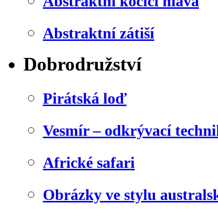
Abstraktní kočičí hlava
Abstraktní zátiší
Dobrodružství
Pirátská loď
Vesmír – odkrývací techn
Africké safari
Obrázky ve stylu australs