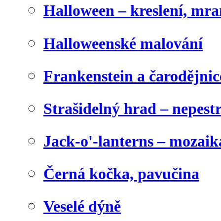
Halloween – kreslení, mr
Halloweenské malování
Frankenstein a čarodějnice
Strašidelný hrad – nepest
Jack-o'-lanterns – mozaik
Černá kočka, pavučina
Veselé dýně