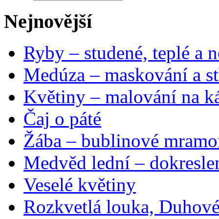
Nejnovější
Ryby – studené, teplé a n
Medúza – maskování a st
Květiny – malování na ká
Čaj o páté
Žába – bublinové mramo
Medvěd lední – dokresle
Veselé květiny
Rozkvetlá louka, Duhové