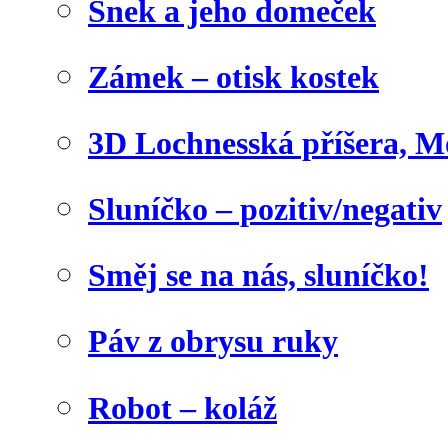
Šnek a jeho domeček
Zámek – otisk kostek
3D Lochnesská příšera, M
Sluníčko – pozitiv/negativ
Směj se na nás, sluníčko!
Páv z obrysu ruky
Robot – koláž