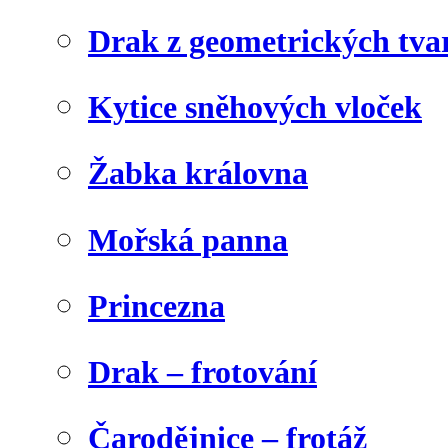
Drak z geometrických tva
Kytice sněhových vloček
Žabka královna
Mořská panna
Princezna
Drak – frotování
Čarodějnice – frotáž