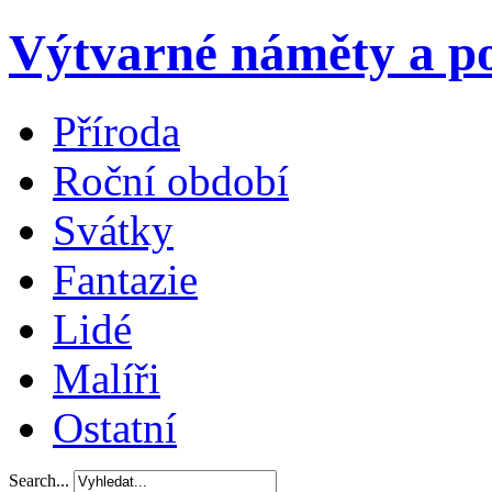
Výtvarné náměty a po
Příroda
Roční období
Svátky
Fantazie
Lidé
Malíři
Ostatní
Search...