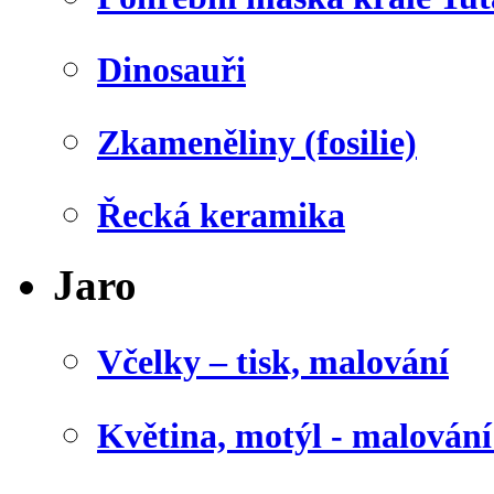
Dinosauři
Zkameněliny (fosilie)
Řecká keramika
Jaro
Včelky – tisk, malování
Květina, motýl - malován