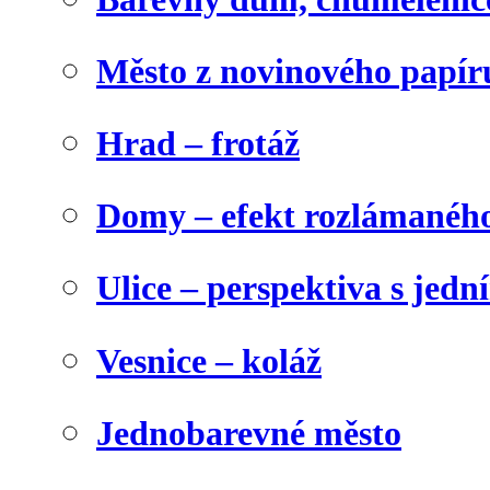
Město z novinového papír
Hrad – frotáž
Domy – efekt rozlámanéh
Ulice – perspektiva s jed
Vesnice – koláž
Jednobarevné město