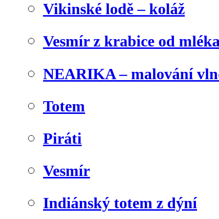
Vikinské lodě – koláž
Vesmír z krabice od mlék
NEARIKA – malování vln
Totem
Piráti
Vesmír
Indiánský totem z dýní