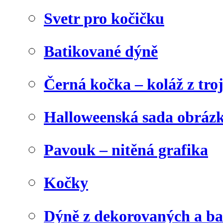
Svetr pro kočičku
Batikované dýně
Černá kočka – koláž z tro
Halloweenská sada obráz
Pavouk – nitěná grafika
Kočky
Dýně z dekorovaných a b