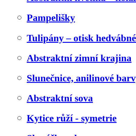
Pampelišky
Tulipány – otisk hedvábn
Abstraktní zimní krajina
Slunečnice, anilinové bar
Abstraktní sova
Kytice růží - symetrie